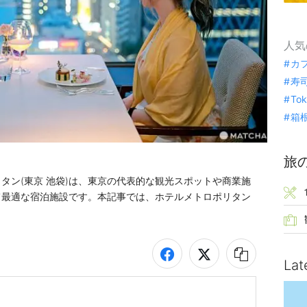
人気
カ
寿
To
箱
旅
タン(東京 池袋)は、東京の代表的な観光スポットや商業施
て最適な宿泊施設です。本記事では、ホテルメトロポリタン
Lat