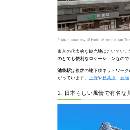
Picture courtesy of Hotel Metropolitan T
東京の代表的な観光地はたいてい、
のとても便利なロケーション
なので
池袋駅
は複数の地下鉄ネットワーク
がっています。
上野
や
秋葉原
、
新宿
2. 日本らしい風情で有名な