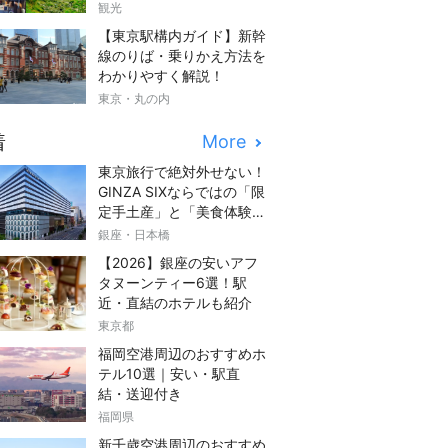
観光
【東京駅構内ガイド】新幹
線のりば・乗りかえ方法を
わかりやすく解説！
東京・丸の内
着
More
東京旅行で絶対外せない！
GINZA SIXならではの「限
定手土産」と「美食体験」
完全ガイド
銀座・日本橋
【2026】銀座の安いアフ
タヌーンティー6選！駅
近・直結のホテルも紹介
東京都
福岡空港周辺のおすすめホ
テル10選｜安い・駅直
結・送迎付き
福岡県
新千歳空港周辺のおすすめ