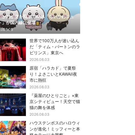
いかわが空を飛ぶ！ANA「ちいかわジェ
ト」が国内線に登場
6.08.05
世界で100万人が迷い込ん
だ「ティム・バートンのラ
ビリンス」東京へ
2026.08.03
原宿「ハラカド」で夏祭
り！よさこいとKAWAII夜
市に熱狂
2026.08.03
『薬屋のひとりごと』×東
京シティビュー！天空で猫
猫の舞を体感
2026.08.03
ハウステンボスのハロウィ
ンが進化！ミッフィーと本
格ホラーに大興奮