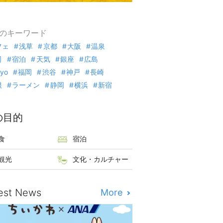
のキーワード
フェ
浅草
京都
大阪
温泉
司
宿泊
天気
銀座
広島
kyo
福岡
渋谷
神戸
長崎
根
ラーメン
静岡
横浜
新宿
の目的
食
宿泊
観光
文化・カルチャー
est News
More