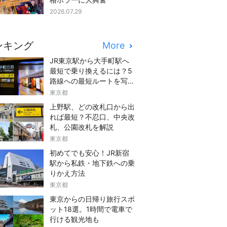
2026.07.29
ンキング
More
JR東京駅から大手町駅へ
最短で乗り換えるには？5
路線への最短ルートを写真
つきでご紹介
東京都
上野駅、どの改札口から出
れば最短？不忍口、中央改
札、公園改札を解説
東京都
初めてでも安心！JR新宿
駅から私鉄・地下鉄への乗
りかえ方法
東京都
東京からの日帰り旅行スポ
ット18選。1時間で電車で
行ける観光地も