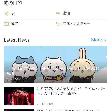
旅の目的
食
宿泊
観光
文化・カルチャー
More
Latest News
ちいかわが空を飛ぶ！ANA「ちいかわジェット」が国内線に
登場
2026.08.05
世界で100万人が迷い込んだ「ティム・バー
トンのラビリンス」東京へ
2026.08.03
原宿「ハラカド」で夏祭り！よさこいと