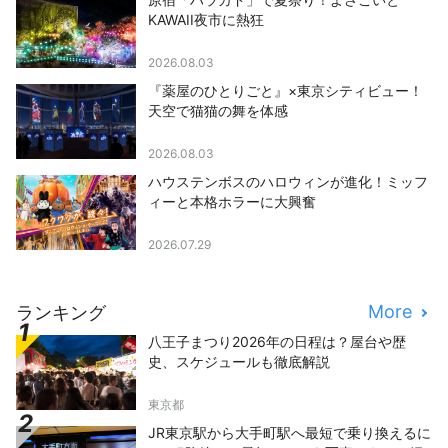
KAWAII夜市に熱狂
2026.08.03
『薬屋のひとりごと』×東京シティビュー！
天空で猫猫の舞を体感
2026.08.03
ハウステンボスのハロウィンが進化！ミッフ
ィーと本格ホラーに大興奮
2026.07.29
More
ランキング
八王子まつり2026年の日程は？屋台や歴
史、スケジュールも徹底解説
東京都
JR東京駅から大手町駅へ最短で乗り換えるに