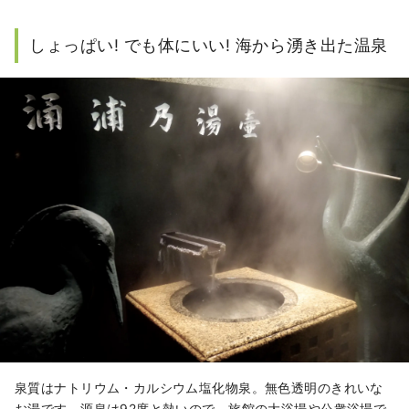
しょっぱい! でも体にいい! 海から湧き出た温泉
泉質はナトリウム・カルシウム塩化物泉。無色透明のきれいな
お湯です。源泉は92度と熱いので、旅館の大浴場や公衆浴場で