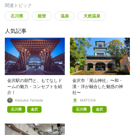
関連トピック
石川県
能登
温泉
天然温泉
人気記事
金沢駅の鼓門と、もてなしド
金沢市「尾山神社」〜和・
ームの魅力・コンセプトを紹
漢・洋が融合した魅惑の神
介！
社〜
Keisuke Yamada
MATCHA
石川県
金沢
石川県
金沢