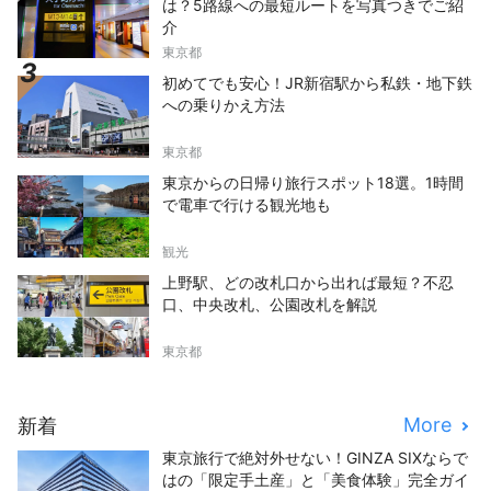
は？5路線への最短ルートを写真つきでご紹
介
東京都
初めてでも安心！JR新宿駅から私鉄・地下鉄
への乗りかえ方法
東京都
東京からの日帰り旅行スポット18選。1時間
で電車で行ける観光地も
観光
上野駅、どの改札口から出れば最短？不忍
口、中央改札、公園改札を解説
東京都
More
新着
東京旅行で絶対外せない！GINZA SIXならで
はの「限定手土産」と「美食体験」完全ガイ