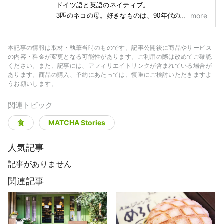
ドイツ語と英語のネイティブ。

more
3匹のネコの母。好きなものは、90年代のロック音
楽、ボクシング、歴史、チョコレートや甘いも
の、ピスタチオ味のなんでも、ネコ、コウモリ、
龍、吸血鬼、そして全てのキモカワイイもの。

本記事の情報は取材・執筆当時のものです。記事公開後に商品やサービス
の内容・料金が変更となる可能性があります。ご利用の際は改めてご確認
好きな作家はアン・ライス。好きなバンドはLUNA 
ください。また、記事には、アフィリエイトリンクが含まれている場合が
SEA。

あります。商品の購入、予約にあたっては、慎重にご検討いただきますよ
オススメの映画はデヴィッド・ボウイと坂本龍一
うお願いします。
出演の『戦場のクリスマス』。
関連トピック
食
MATCHA Stories
人気記事
記事がありません
関連記事