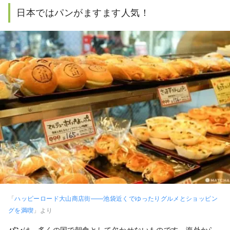
龍、吸血鬼、そして全てのキモカワイイもの。

日本ではパンがますます人気！
好きな作家はアン・ライス。好きなバンドはLUNA 
SEA。

オススメの映画はデヴィッド・ボウイと坂本龍一
出演の『戦場のクリスマス』。
「
ハッピーロード大山商店街――池袋近くでゆったりグルメとショッピン
グを満喫
」より
パン
は、多くの国で朝食として欠かせないものです。海外から