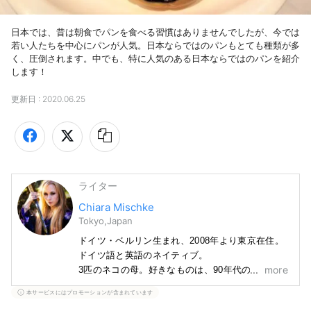
日本では、昔は朝食でパンを食べる習慣はありませんでしたが、今では
若い人たちを中心にパンが人気。日本ならではのパンもとても種類が多
く、圧倒されます。中でも、特に人気のある日本ならではのパンを紹介
します！
更新日 :
2020.06.25
ライター
Chiara Mischke
Tokyo,Japan
ドイツ・ベルリン生まれ、2008年より東京在住。
ドイツ語と英語のネイティブ。

more
3匹のネコの母。好きなものは、90年代のロック音
楽、ボクシング、歴史、チョコレートや甘いも
本サービスにはプロモーションが含まれています
の、ピスタチオ味のなんでも、ネコ、コウモリ、