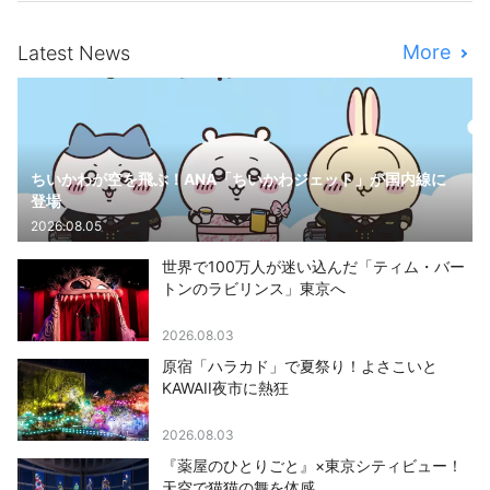
More
Latest News
ちいかわが空を飛ぶ！ANA「ちいかわジェット」が国内線に
登場
2026.08.05
世界で100万人が迷い込んだ「ティム・バー
トンのラビリンス」東京へ
2026.08.03
原宿「ハラカド」で夏祭り！よさこいと
KAWAII夜市に熱狂
2026.08.03
『薬屋のひとりごと』×東京シティビュー！
天空で猫猫の舞を体感