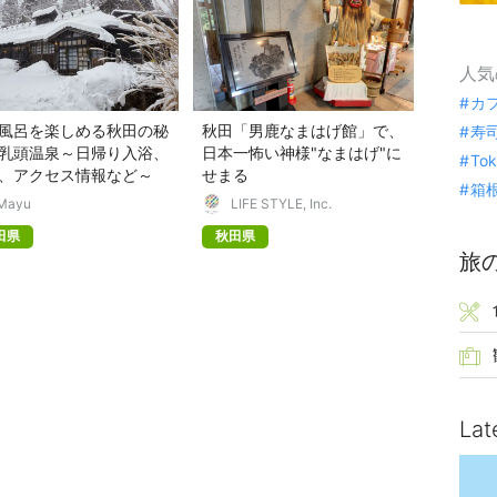
人気
カ
風呂を楽しめる秋田の秘
秋田「男鹿なまはげ館」で、
寿
乳頭温泉～日帰り入浴、
日本一怖い神様"なまはげ"に
To
、アクセス情報など～
せまる
箱
Mayu
LIFE STYLE, Inc.
田県
秋田県
旅
Lat