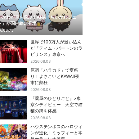
いかわが空を飛ぶ！ANA「ちいかわジェ
ト」が国内線に登場
6.08.05
世界で100万人が迷い込ん
だ「ティム・バートンのラ
ビリンス」東京へ
2026.08.03
原宿「ハラカド」で夏祭
り！よさこいとKAWAII夜
市に熱狂
2026.08.03
『薬屋のひとりごと』×東
京シティビュー！天空で猫
猫の舞を体感
2026.08.03
ハウステンボスのハロウィ
ンが進化！ミッフィーと本
格ホラーに大興奮