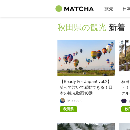
旅先
日
秋田県の観光
新着
【Ready For Japan! vol.2】
秋田
笑って泣いて感動できる！日
ト！
本の観光動画10選
グル
Mizzochi
秋田県
秋