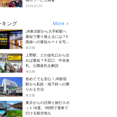
2026.07.29
ンキング
More
JR東京駅から大手町駅へ
最短で乗り換えるには？5
路線への最短ルートを写真
つきでご紹介
東京都
上野駅、どの改札口から出
れば最短？不忍口、中央改
札、公園改札を解説
東京都
初めてでも安心！JR新宿
駅から私鉄・地下鉄への乗
りかえ方法
東京都
東京からの日帰り旅行スポ
ット18選。1時間で電車で
行ける観光地も