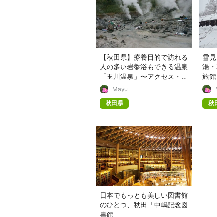
【秋田県】療養目的で訪れる
雪見
人の多い岩盤浴もできる温泉
湯・
「玉川温泉」〜アクセス・宿
旅館
泊施設など〜
Mayu
秋田県
秋
日本でもっとも美しい図書館
のひとつ、秋田「中嶋記念図
書館」