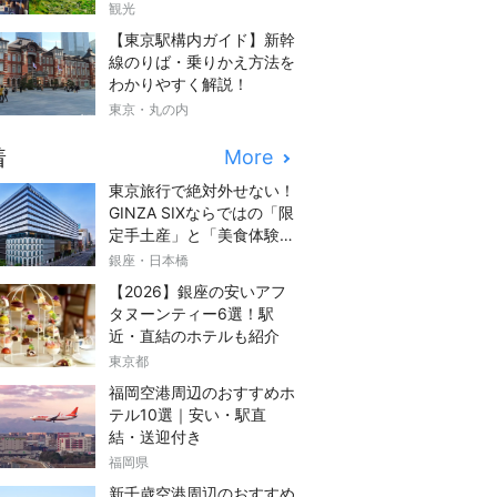
観光
【東京駅構内ガイド】新幹
線のりば・乗りかえ方法を
わかりやすく解説！
東京・丸の内
着
More
東京旅行で絶対外せない！
GINZA SIXならではの「限
定手土産」と「美食体験」
完全ガイド
銀座・日本橋
【2026】銀座の安いアフ
タヌーンティー6選！駅
近・直結のホテルも紹介
東京都
福岡空港周辺のおすすめホ
テル10選｜安い・駅直
結・送迎付き
福岡県
新千歳空港周辺のおすすめ