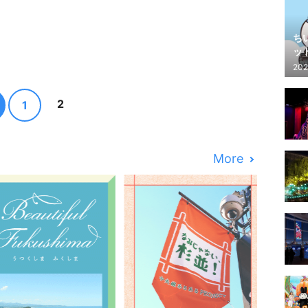
ち
ッ
202
2
1
More