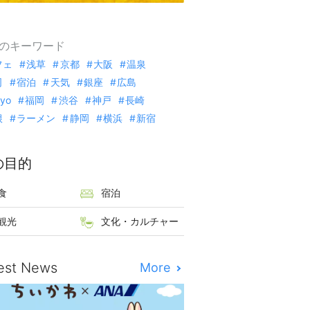
のキーワード
フェ
浅草
京都
大阪
温泉
司
宿泊
天気
銀座
広島
kyo
福岡
渋谷
神戸
長崎
根
ラーメン
静岡
横浜
新宿
の目的
食
宿泊
観光
文化・カルチャー
est News
More