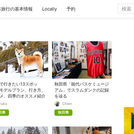
本旅行の基本情報
Locally
予約
で行きたい13スポッ
秋田県「能代バスケミュージ
モデルプラン、行き方、
アム」でスラムダンクの記録
メ、四季のオススメ紹介
を辿る
yuko
Chien
田県
秋田県