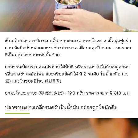
เทียบกับปลากระป๋องแบบอื่น ซาบะของอาซาะโดเระจะเนื้อนุ่มฟูกว่า
มาก มีผลิตจำหน่ายเฉพาะช่วงประมาณเดือนพฤศจิกายน - มกราคม
ที่เป็นฤดูปลาซาบะเท่านั้นด้วย
สามารถเปิดกระป๋องแล้วทานได้ทันที หรือจะเอาไปใส่กับเมนูอาหา
รอื่นๆ อย่างหม้อไฟนาเบะหรือสลัดก็ได้ มี 2 รสคือ ในน้ำเกลือ (水
煮) และในซอสมิโซะ (味噌煮)
อาซะโทเระซาบะ (朝獲れさば) : 190 กรัม ราคารวมภาษี 313 เยน
ปลาซาบะย่างเกลือรมควันในน้ำมัน อร่อยถูกใจนักดื่ม