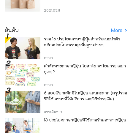
2021.03.11
อันดับ
More
รวม 16 ประโยคภาษาญี่ปุ่นสำหรับแนะนำตัว
พร้อมประโยคชวนคุยพื้นฐานง่ายๆ
ภาษา
คำทักทายภาษาญี่ปุ่น โอฮาโย ซาโยนาระ เซมา
กุเตะ?
ภาษา
6 แอปเรียกแท็กซี่ในญี่ปุ่น แสนสะดวก (สรุปรวม
วิธีใช้ ภาษาที่ให้บริการ และวิธีชำระเงิน)
การเดินทาง
13 ประโยคภาษาญี่ปุ่นที่ใช้ตามร้านอาหารญี่ปุ่น