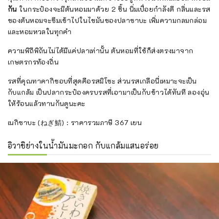
กัน
ในกระป๋องจะมีต้นหอมมาด้วย 2 ชิ้น นิ่มเปื่อยกำลังดี กลิ่นและรส
ของต้นหอมจะซึมเข้าไปในไขมันของปลาซาบะ เพิ่มความกลมกล่อม
และหอมหวลในทุกคำ
ความพิถีพิถันไม่ได้มีแค่ปลาเท่านั้น ต้นหอมที่ใช้ก็ส่งตรงมาจาก
เกษตรกรท้องถิ่น
รสที่คุณทาคากิชอบที่สุดคือรสมิโซะ ส่วนรสเกลือนี่เหมาะจะเป็น
กับแกล้ม เป็นปลากระป๋องครบรสที่เอามาเป็นกับข้าวได้ทันที ลองอุ่น
ให้ร้อนแล้วทานกันดูนะคะ
เนกิซาบะ (ねぎ鯖) : ราคารวมภาษี 367 เยน
อิวาชิย่างในน้ำมันมะกอก กับแกล้มแสนอร่อย