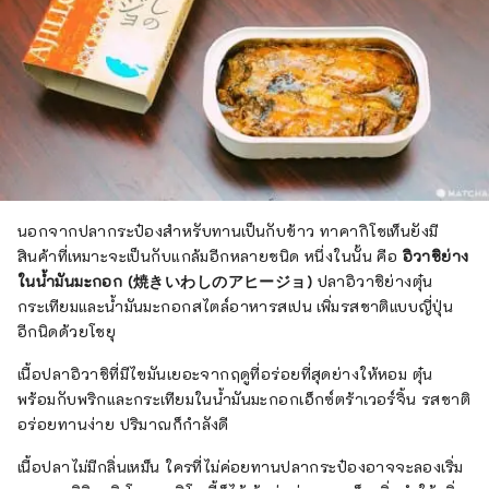
นอกจากปลากระป๋องสำหรับทานเป็นกับข้าว ทาคากิโชเท็นยังมี
สินค้าที่เหมาะจะเป็นกับแกล้มอีกหลายชนิด หนึ่งในนั้น คือ
อิวาชิย่าง
ในน้ำมันมะกอก (焼きいわしのアヒージョ)
ปลาอิวาชิย่างตุ๋น
กระเทียมและน้ำมันมะกอกสไตล์อาหารสเปน เพิ่มรสชาติแบบญี่ปุ่น
อีกนิดด้วยโชยุ
เนื้อปลาอิวาชิที่มีไขมันเยอะจากฤดูที่อร่อยที่สุดย่างให้หอม ตุ๋น
พร้อมกับพริกและกระเทียมในน้ำมันมะกอกเอ็กซ์ตร้าเวอร์จิ้น รสชาติ
อร่อยทานง่าย ปริมาณก็กำลังดี
เนื้อปลาไม่มีกลิ่นเหม็น ใครที่ไม่ค่อยทานปลากระป๋องอาจจะลองเริ่ม