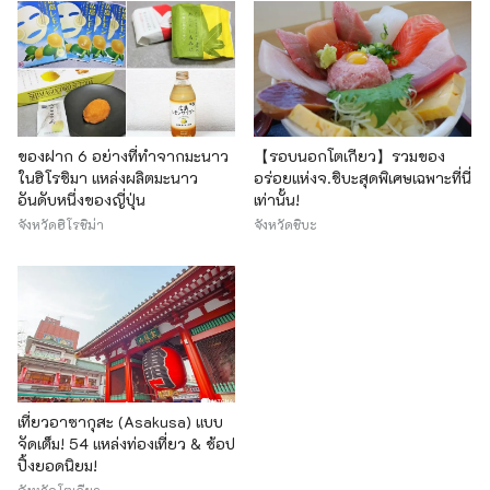
ของฝาก 6 อย่างที่ทำจากมะนาว
【รอบนอกโตเกียว】รวมของ
ในฮิโรชิมา แหล่งผลิตมะนาว
อร่อยแห่งจ.ชิบะสุดพิเศษเฉพาะที่นี่
อันดับหนึ่งของญี่ปุ่น
เท่านั้น!
จังหวัดฮิโรชิม่า
จังหวัดชิบะ
เที่ยวอาซากุสะ (Asakusa) แบบ
จัดเต็ม! 54 แหล่งท่องเที่ยว & ช้อป
ปิ้งยอดนิยม!
จังหวัดโตเกียว