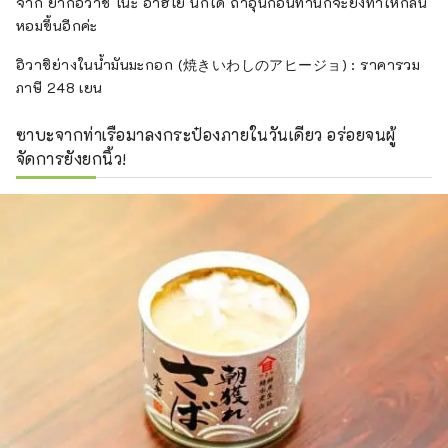
จาก ยากิอิวาชิ โนะ อาฮิโย นี้ก็ได้ ถ้าอุ่นก่อนทานก็จะยิ่งทำให้กลิ่น
หอมขึ้นอีกค่ะ
อิวาชิย่างในน้ำมันมะกอก (焼きいわしのアヒージョ) : ราคารวม
ภาษี 248 เยน
ซาบะจากท่าเรือมาลงกระป๋องภายในวันเดียว อร่อยจนผู้
จัดการยังยกนิ้ว!