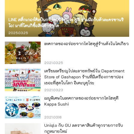
LINE สติ๊กเกอร์ศิลปินการ์ตูนนิชิทีมูระ ยูจิ ร่วมมือกับตัวละครซานริ
โอ! มาที่โดนกิซื้อสินค้าจำกัด
2025.03.25
เทศกาลของอร่อยจากโทโฮคุสู่ร้านดังในโตเกียว
2021.03.25
เตรียมเหรียญไปละลายทรัพย์ใน Department
Store of Gashapon ร้านที่มีเครื่องกาชาปอง
เยอะที่สุดในโลก อิเคะบุคุโระ
2021.03.23
เมนูพิเศษในเทศกาลของอร่อยจากโทโฮคุที่
Kappa Sushi
2021.03.18
Uniqlo กับ GU ลดราคาสินค้าทุกรายการรับ
กฎหมายใหม่