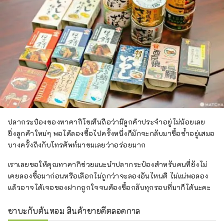
ปลากระป๋องของทาคากิโชเท็นถือว่ามีลูกค้าประจำอยู่ไม่น้อยเลย
ยิ่งลูกค้าใหม่ๆ พอได้ลองซื้อไปครั้งหนึ่งก็มักจะกลับมาซื้อซ้ำอยู่เสมอ
บางครั้งถึงกับโทรศัพท์มาชมเลยว่าอร่อยมาก
เราเลยขอให้คุณทาคากิช่วยแนะนำปลากระป๋องสำหรับคนที่ยังไม่
เคยลองซื้อมาก่อนหรือเลือกไม่ถูกว่าจะลองอันไหนดี ไม่แน่พอลอง
แล้วอาจได้เจอของฝากถูกใจจนต้องซื้อกลับทุกรอบที่มาก็ได้นะคะ
ซาบะกับต้นหอม สินค้าขายดีตลอดกาล