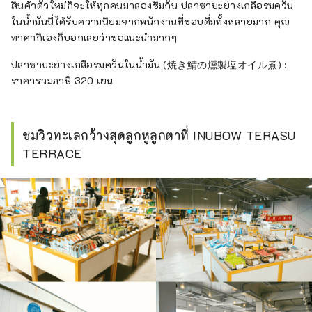
สินค้าตัวใหม่ก็จะให้ทุกคนมาลองชิมกัน ปลาซาบะย่างเกลือรมควัน
ในน้ำมันนี่ได้รับความนิยมจากพนักงานที่ชอบดื่มทั้งหลายมาก คุณ
ทาคากิเองก็บอกเลยว่าขอแนะนำมากๆ
ปลาซาบะย่างเกลือรมควันในน้ำมัน (焼き鯖の燻製塩オイル煮) :
ราคารวมภาษี 320 เยน
ชมวิวทะเลกว้างสุดลูกหูลูกตาที่ INUBOW TERASU
TERRACE