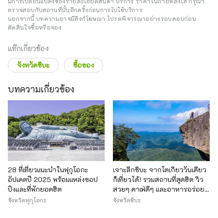
มีการเปลี่ยนแปลงของรายละเอียดสินค้า บริการ ราคาในภายหลังได้ กรุณา
ตรวจสอบกับสถานที่นั้นอีกครั้งก่อนการไปใช้บริการ
นอกจากนี้ บทความอาจมีลิงก์โฆษณา โปรดพิจารณาอย่างรอบคอบก่อน
ตัดสินใจซื้อหรือจอง
แท๊กเกี่ยวข้อง
จังหวัดชิบะ
ซื้อของ
บทความเกี่ยวข้อง
28 ที่เที่ยวแนะนำในฟุกุโอกะ
เจาะลึกชิบะ จากโตเกียววันเดียว
อัปเดตปี 2025 พร้อมแหล่งชอป
ก็เที่ยวได้! รวมสถานที่สุดฮิต วิว
ปิงและที่พักยอดฮิต
สวยๆ คาเฟ่ดีๆ และอาหารอร่อยๆ
ไว้หมดแล้วที่นี่!
จังหวัดฟุกุโอกะ
จังหวัดชิบะ