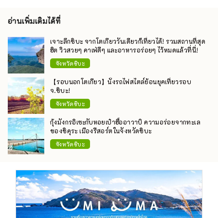
อ่านเพิ่มเติมได้ที่
เจาะลึกชิบะ จากโตเกียววันเดียวก็เที่ยวได้! รวมสถานที่สุด
ฮิต วิวสวยๆ คาเฟ่ดีๆ และอาหารอร่อยๆ ไว้หมดแล้วที่นี่!
จังหวัดชิบะ
【รอบนอกโตเกียว】นั่งรถไฟสไตล์ย้อนยุคเที่ยวรอบ
จ.ชิบะ!
จังหวัดชิบะ
กุ้งมังกรอิเซะกับหอยเป๋าฮื้ออาวาบิ ความอร่อยจากทะเล
ของชิคุระ เมืองรีสอร์ตในจังหวัดชิบะ
จังหวัดชิบะ