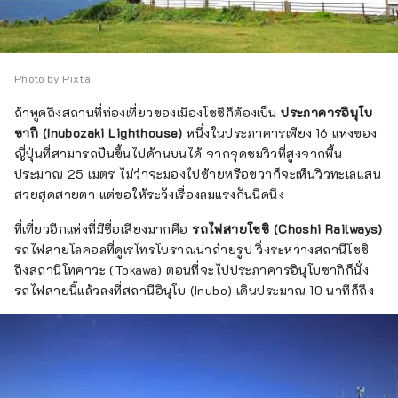
Photo by Pixta
ถ้าพูดถึงสถานที่ท่องเที่ยวของเมืองโชชิก็ต้องเป็น
ประภาคารอินุโบ
ซากิ (Inubozaki Lighthouse)
หนึ่งในประภาคารเพียง 16 แห่งของ
ญี่ปุ่นที่สามารถปีนขึ้นไปด้านบนได้ จากจุดชมวิวที่สูงจากพื้น
ประมาณ 25 เมตร ไม่ว่าจะมองไปซ้ายหรือขวาก็จะเห็นวิวทะเลแสน
สวยสุดสายตา แต่ขอให้ระวังเรื่องลมแรงกันนิดนึง
ที่เที่ยวอีกแห่งที่มีชื่อเสียงมากคือ
รถไฟสายโชชิ (Choshi Railways)
รถไฟสายโลคอลที่ดูเรโทรโบราณน่าถ่ายรูป วิ่งระหว่างสถานีโชชิ
ถึงสถานีโทคาวะ (Tokawa) ตอนที่จะไปประภาคารอินุโบซากิก็นั่ง
รถไฟสายนี้แล้วลงที่สถานีอินุโบ (Inubo) เดินประมาณ 10 นาทีก็ถึง