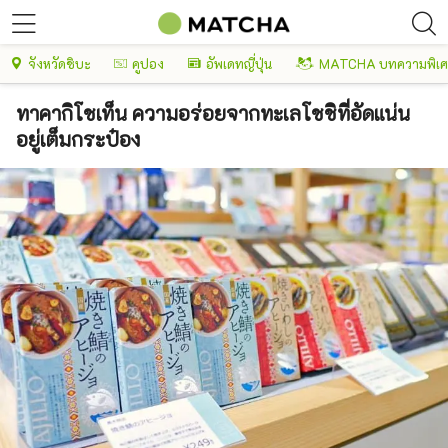
จังหวัดชิบะ
คูปอง
อัพเดทญี่ปุ่น
MATCHA บทความพิเ
ทาคากิโชเท็น ความอร่อยจากทะเลโชชิที่อัดแน่น
อยู่เต็มกระป๋อง