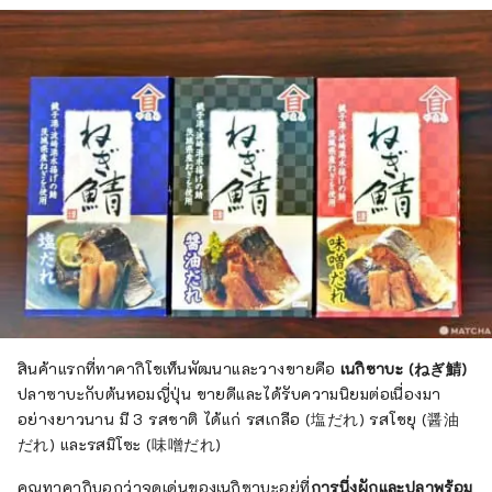
สินค้าแรกที่ทาคากิโชเท็นพัฒนาและวางขายคือ
เนกิซาบะ (ねぎ鯖)
ปลาซาบะกับต้นหอมญี่ปุ่น ขายดีและได้รับความนิยมต่อเนื่องมา
อย่างยาวนาน มี 3 รสชาติ ได้แก่ รสเกลือ (塩だれ) รสโชยุ (醤油
だれ) และรสมิโซะ (味噌だれ)
คุณทาคากิบอกว่าจุดเด่นของเนกิซาบะอยู่ที่
การนึ่งผักและปลาพร้อม