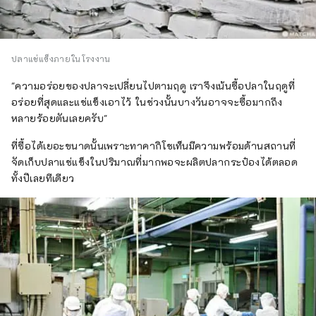
ปลาแช่แข็งภายในโรงงาน
"ความอร่อยของปลาจะเปลี่ยนไปตามฤดู เราจึงเน้นซื้อปลาในฤดูที่
อร่อยที่สุดและแช่แข็งเอาไว้ ในช่วงนั้นบางวันอาจจะซื้อมากถึง
หลายร้อยตันเลยครับ"
ที่ซื้อได้เยอะขนาดนั้นเพราะทาคากิโชเท็นมีความพร้อมด้านสถานที่
จัดเก็บปลาแช่แข็งในปริมาณที่มากพอจะผลิตปลากระป๋องได้ตลอด
ทั้งปีเลยทีเดียว