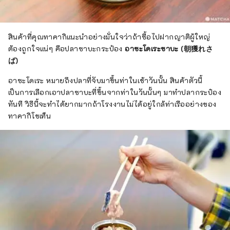
สินค้าที่คุณทาคากิแนะนำอย่างมั่นใจว่าถ้าซื้อไปฝากญาติผู้ใหญ่
ต้องถูกใจแน่ๆ คือปลาซาบะกระป๋อง
อาซะโดเระซาบะ (朝獲れさ
ば)
อาซะโดเระ หมายถึงปลาที่จับมาขึ้นท่าในเช้าวันนั้น สินค้าตัวนี้
เป็นการเลือกเอาปลาซาบะที่ขึ้นจากท่าในวันนั้นๆ มาทำปลากระป๋อง
ทันที วิธีนี้จะทำได้ยากมากถ้าโรงงานไม่ได้อยู่ใกล้ท่าเรืออย่างของ
ทาคากิโชเท็น