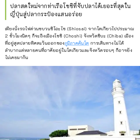
ปลาสดใหม่จากท่าเรือโชชิที่จับปลาได้เยอะที่สุดใน
ญี่ปุ่นสู่ปลากระป๋องแสนอร่อย
เพียงนั่งรถไฟด่วนขบวนชิโอะไซ (Shiosai) จากโตเกียวไปประมาณ
2 ชั่วโมงนิดๆ ก็จะถึงเมืองโชชิ (Choshi) จังหวัดชิบะ (Chiba) เมือง
ที่อยู่สุดปลายทิศตะวันออกของ
ภูมิภาคคันโต
การเดินทางไม่ได้
ลำบากแต่หลายคนที่อาศัยอยู่ในโตเกียวและจังหวัดรอบๆ ก็อาจยัง
ไม่เคยมากัน