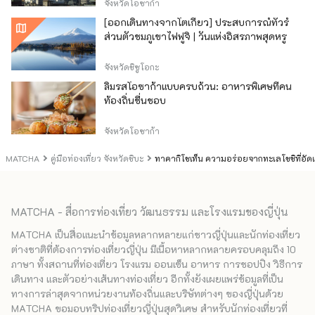
จังหวัดโอซาก้า
[ออกเดินทางจากโตเกียว] ประสบการณ์ทัวร์
ส่วนตัวชมภูเขาไฟฟูจิ | วันแห่งอิสรภาพสุดหรู
จังหวัดชิซูโอกะ
ลิ้มรสโอซาก้าแบบครบถ้วน: อาหารพิเศษที่คน
ท้องถิ่นชื่นชอบ
จังหวัดโอซาก้า
MATCHA
คู่มือท่องเที่ยว จังหวัดชิบะ
ทาคากิโชเท็น ความอร่อยจากทะเลโชชิที่อัดแ
MATCHA - สื่อการท่องเที่ยว วัฒนธรรม และโรงแรมของญี่ปุ่น
MATCHA เป็นสื่อแนะนำข้อมูลหลากหลายแก่ชาวญี่ปุ่นและนักท่องเที่ยว
ต่างชาติที่ต้องการท่องเที่ยวญี่ปุ่น มีเนื้อหาหลากหลายครอบคลุมถึง 10
ภาษา ทั้งสถานที่ท่องเที่ยว โรงแรม ออนเซ็น อาหาร การชอปปิง วิธีการ
เดินทาง และตัวอย่างเส้นทางท่องเที่ยว อีกทั้งยังเผยแพร่ข้อมูลที่เป็น
ทางการล่าสุดจากหน่วยงานท้องถิ่นและบริษัทต่างๆ ของญี่ปุ่นด้วย
MATCHA ขอมอบทริปท่องเที่ยวญี่ปุ่นสุดวิเศษ สำหรับนักท่องเที่ยวที่