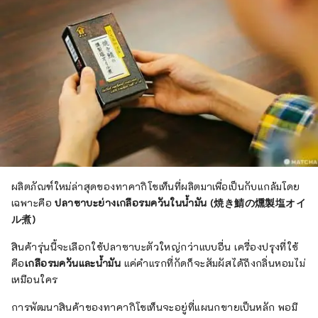
ผลิตภัณฑ์ใหม่ล่าสุดของทาคากิโชเท็นที่ผลิตมาเพื่อเป็นกับแกล้มโดย
เฉพาะคือ
ปลาซาบะย่างเกลือรมควันในน้ำมัน (焼き鯖の燻製塩オイ
ル煮)
สินค้ารุ่นนี้จะเลือกใช้ปลาซาบะตัวใหญ่กว่าแบบอื่น เครื่องปรุงที่ใช้
คือ
เกลือรมควันและน้ำมัน
แค่คำแรกที่กัดก็จะสัมผัสได้ถึงกลิ่นหอมไม่
เหมือนใคร
การพัฒนาสินค้าของทาคากิโชเท็นจะอยู่ที่แผนกขายเป็นหลัก พอมี