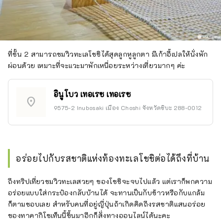
ที่ชั้น 2 สามารถชมวิวทะเลโชชิได้สุดลูกหูลูกตา มีเก้าอี้เปลให้นั่งพัก
ผ่อนด้วย เหมาะที่จะแวะมาพักเหนื่อยระหว่างเที่ยวมากๆ ค่ะ
อินูโบว เทอเรซ เทอเรซ
location_on
9575-2 Inubosaki เมือง Choshi จังหวัดชิบะ 288-0012
อร่อยไปกับรสชาติแห่งท้องทะเลโชชิต่อได้ถึงที่บ้าน
ถึงทริปเที่ยวชมวิวทะเลสวยๆ ของโชชิจะจบไปแล้ว แต่เราก็พกความ
อร่อยแบบใส่กระป๋องกลับบ้านได้ จะทานเป็นกับข้าวหรือกับแกล้ม
ก็ตามชอบเลย สำหรับคนที่อยู่ญี่ปุ่นถ้าเกิดคิดถึงรสชาติแสนอร่อย
ของทาคากิโชเท็นนี้ขึ้นมาอีกก็สั่งทางออนไลน์ได้นะคะ