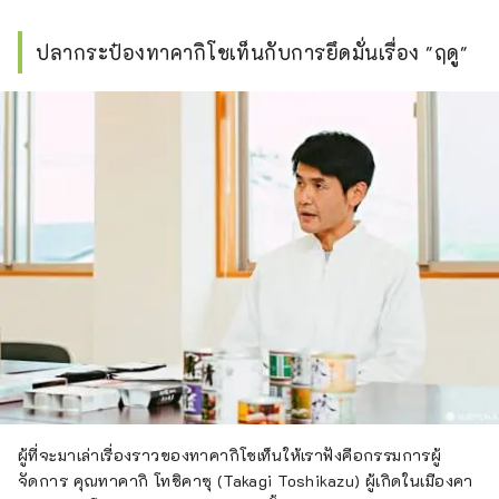
ปลากระป๋องทาคากิโชเท็นกับการยึดมั่นเรื่อง "ฤดู"
ผู้ที่จะมาเล่าเรื่องราวของทาคากิโชเท็นให้เราฟังคือกรรมการผู้
จัดการ คุณทาคากิ โทชิคาซุ (Takagi Toshikazu) ผู้เกิดในเมืองคา