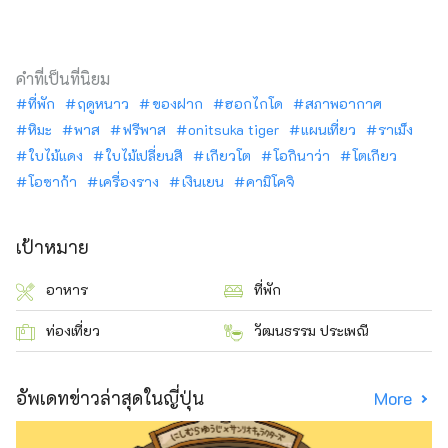
คำที่เป็นที่นิยม
ที่พัก
ฤดูหนาว
ของฝาก
ฮอกไกโด
สภาพอากาศ
หิมะ
พาส
ฟรีพาส
onitsuka tiger
แผนเที่ยว
ราเม็ง
ใบไม้แดง
ใบไม้เปลี่ยนสี
เกียวโต
โอกินาว่า
โตเกียว
โอซาก้า
เครื่องราง
เงินเยน
คามิโคจิ
เป้าหมาย
อาหาร
ที่พัก
ท่องเที่ยว
วัฒนธรรม ประเพณี
อัพเดทข่าวล่าสุดในญี่ปุ่น
More