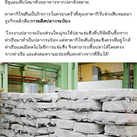
มิซุและเติบโตมาด้วยอาหารจากปลาทั้งหลาย
ทาคากิโชเท็นเป็นกิจการในครอบครัวที่คุณทาคากิรับช่วงสืบทอดมา
ธุรกิจหลักคือ
การผลิตปลากระป๋อง
"โรงงานปลากระป๋องส่วนใหญ่จะใช้ปลาแช่แข็งที่บริษัทอื่นซื้อจาก
ท่าเรือมาทำเป็นปลากระป๋อง แต่ทาคากิโชเท็นมีจุดแข็งตรงที่อยู่ใกล้
ท่าเรือและมีเทคโนโลยีการแช่แข็ง จึงสามารถซื้อปลาได้โดยตรง
จากท่าเรือ และส่งต่อความอร่อยที่แตกต่างจากที่อื่นได้"