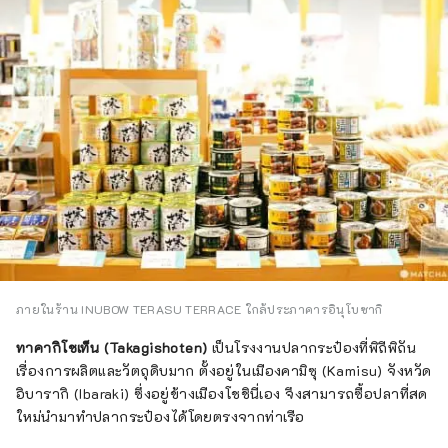
ภายในร้าน INUBOW TERASU TERRACE ใกล้ประภาคารอินุโบซากิ
ทาคากิโชเท็น (Takagishoten)
เป็นโรงงานปลากระป๋องที่พิถีพิถัน
เรื่องการผลิตและวัตถุดิบมาก ตั้งอยู่ในเมืองคามิซุ (Kamisu) จังหวัด
อิบารากิ (Ibaraki) ซึ่งอยู่ข้างเมืองโชชินี่เอง จึงสามารถซื้อปลาที่สด
ใหม่นำมาทำปลากระป๋องได้โดยตรงจากท่าเรือ