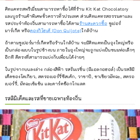
คิทแคทรสพรีเมี่ยมสามารถหาซื้อได้ที่ร้าน Kit Kat Chocolatory
และบูธร้านค้าพิเศษชั่วคราวทั่วประเทศ ส่วนคิทแคทรสธรรมดาและ
รสประจำท้องถิ่นสามารถหาซื้อได้ตาม
ร้านสะดวกซื้อ
ซูเปอร์
มาร์เก็ต หรือ
ดองกิโฮเต้ (Don Quijote)
ใกล้บ้าน
ถ้าตามซูเปอร์มาร์เก็ตหรือร้านใกล้บ้าน จะมีคิทแคทเป็นถุงใหญ่หรือ
เป็นกล่องแบบในรูปข้างบน ภายในถุงใหญ่จะถูกแบ่งเป็นขนมห่อเล็กๆ
อีกที ดีตรงที่สามารถแบ่งกับเพื่อนได้ง่ายๆ
ในรูปจากบนลงล่าง กล่องสีฟ้า รสรัมเรซิ่น (มีแอลกอฮอล์) เป็นรสลิมิ
เต็ดของโตเกียว, สตรอเบอร์รี่ชีสเค้ก, วาซาบิ, ชาเขียวมัทฉะ, สตรอ
เบอร์รี่, มัทฉะเข้มข้น และดาร์คช็อกโกแลต
รสลิมิเต็ดและรสที่ขายเฉพาะท้องถิ่น