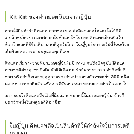
Kit Kat ของฝากยอดนิยมจากญี่ปุ่น
หากได้ยินคำว่าคิทแคท ภาพของขนมห่อสีแดงสดใสและโลโก้ที่มี
เอกลักษณ์คงจะลอยเข้ามาในหัวเลยใช่ไหมคะ คิทแคทเป็นหนึ่งใน
ช็อกโกแลตที่มีชื่อเสียงมากที่สุดในโลก ในญี่ปุ่นไม่ว่าจะไปที่ไหนก็จะ
เห็นคิทแคทวางขายอยู่แทบทุกที่เลย
คิทแคทเริ่มวางขายที่ประเทศญี่ปุ่นในปี 1973 จนถึงปัจจุบันมีคิทแค
ทรสชาติต่างๆ รวมถึงสินค้าลิมิเต็ดแบบจำกัดระยะเวลา จำกัดพื้นที่
ขาย หรือจำกัดเฉพาะฤดูกาลวางจำหน่ายมาแล้ว
รวมกว่า 300 ชนิด
นอกจากรสชาติแล้ว แพ็คเกจก็มีหลากหลายแบบแตกต่างกันออกไป
เพราะอะไรคิทแคทถึงเป็นที่นิยมมากขนาดนี้ในประเทศญี่ปุ่น บ้างก็
บอกว่าหนึ่งในเหตุผลก็คือ "
ชื่อ
"
ในญี่ปุ่น คิทแคทถือเป็นสินค้าที่ให้กำลังใจในการเตรี
ยมสอบ