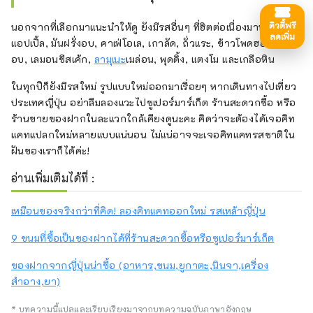
ดิวตี้ฟรี
นอกจากที่เลือกมาแนะนำให้ดู ยังมีรสอื่นๆ ที่ฮิตต่อเนื่องมานานเช่น
ลดเพิ่ม
แอปเปิ้ล, มันฝรั่งอบ, คาเฟ่โอเล, เกาลัด, ถั่วแระ, ข้าวโพดฮอกไกโด
อบ, เลมอนชีสเค้ก,
ลามุเนะ
เมล่อน, พุดดิ้ง, แตงโม และเกลือหิน
ในทุกปีก็ยังมีรสใหม่ รูปแบบใหม่ออกมาเรื่อยๆ หากเดินทางไปเที่ยว
ประเทศญี่ปุ่น อย่าลืมลองแวะไปซูเปอร์มาร์เก็ต ร้านสะดวกซื้อ หรือ
ร้านขายของฝากในละแวกใกล้เคียงดูนะคะ คิดว่าจะต้องได้เจอคิท
แคทแปลกใหม่หลายแบบแน่นอน ไม่แน่อาจจะเจอคิทแคทรสชาติใน
ฝันของเราก็ได้ค่ะ!
อ่านเพิ่มเติมได้ที่ :
เหมือนของจริงกว่าที่คิด! ลองคิทแคทออกใหม่ รสเหล้าญี่ปุ่น
9 ขนมที่ซื้อเป็นของฝากได้ที่ร้านสะดวกซื้อหรือซูเปอร์มาร์เก็ต
ของฝากจากญี่ปุ่นน่าซื้อ (อาหาร,ขนม,ยูกาตะ,นินจา,เครื่อง
สำอาง,ยา)
* บทความนี้แปลและเรียบเรียงมาจากบทความฉบับภาษาอังกฤษ