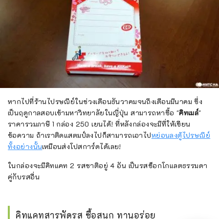
หากไปที่ร้านไปรษณีย์ในช่วงเดือนธันวาคมจนถึงเดือนมีนาคม ซึ่ง
เป็นฤดูกาลสอบเข้ามหาวิทยาลัยในญี่ปุ่น สามารถหาซื้อ "
คิทเมล์
"
ราคารวมภาษี 1 กล่อง 250 เยนได้! ที่หลังกล่องจะมีที่ให้เขียน
ข้อความ ถ้าเราติดแสตมป์ลงไปก็สามารถเอาไป
หย่อนลงตู้ไปรษณีย์
ทั้งอย่างนั้น
เหมือนส่งโปสการ์ดได้เลย!
ในกล่องจะมีคิทแคท 2 รสชาติอยู่ 4 อัน เป็นรสช็อกโกแลตธรรมดา
คู่กับรสอื่น
คิทแคทสารพัดรส ซื้อสนุก ทานอร่อย