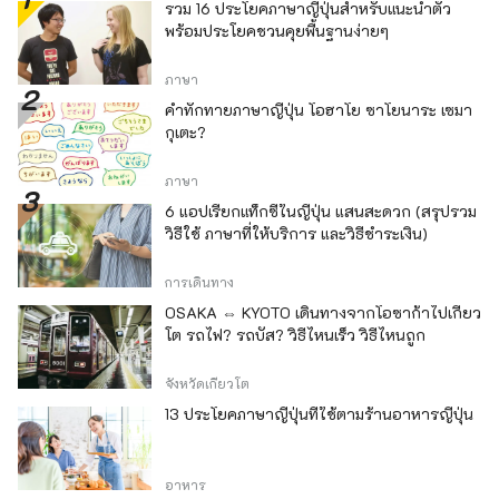
รวม 16 ประโยคภาษาญี่ปุ่นสำหรับแนะนำตัว
พร้อมประโยคชวนคุยพื้นฐานง่ายๆ
ภาษา
คำทักทายภาษาญี่ปุ่น โอฮาโย ซาโยนาระ เซมา
กุเตะ?
ภาษา
6 แอปเรียกแท็กซี่ในญี่ปุ่น แสนสะดวก (สรุปรวม
วิธีใช้ ภาษาที่ให้บริการ และวิธีชำระเงิน)
การเดินทาง
OSAKA ⇔ KYOTO เดินทางจากโอซาก้าไปเกียว
โต รถไฟ? รถบัส? วิธีไหนเร็ว วิธีไหนถูก
จังหวัดเกียวโต
13 ประโยคภาษาญี่ปุ่นที่ใช้ตามร้านอาหารญี่ปุ่น
อาหาร