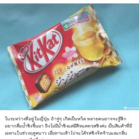
ในระหว่างที่อยู่ในญี่ปุ่น ถ้าจู่ๆ เกิดเป็นหวัด หลายคนอาจจะรู้สึก
อยากดื่มน้ำขิงขึ้นมา ถึงไม่มีน้ำขิงแต่มีคิทแคทรสขิงค่ะ เป็นสินค้าที่มี
เฉพาะในช่วงฤดูหนาว เมื่อทานเข้าไปจะได้รสขิงจัดจ้านและกลิ่น