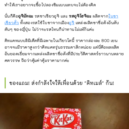
ทำให้เราอยากจะซื้อไปลองชิมแบบแทบจะไม่ต้องคิด
นั่นก็คือ
อุจิมัทฉะ
รสชาเขียวอุจิ และ
รสอุจิโฮจิฉะ
ผลิตจาก
ใบชา
เขียวคั่ว
ทั้งสองรสใช้ใบชาจากเมือง
อุจิ
แหล่งผลิตชาชื่อดังอันดับ
ต้นๆ ของญี่ปุ่น ไม่ว่าจะรสไหนก็น่าทานไม่แพ้กันค่ะ
คิทแคทแบบลิมิเต็ดที่มีเฉพาะในเกียวโตนี้ ราคากล่องละ 800 เยน
อาจจะมีราคาสูงกว่าคิทแคทรุ่นธรรมดาสักหน่อย แต่นี่คือผลผลิต
อันยอดเยี่ยมจากแหล่งผลิตชาชื่อดังที่มีประวัติศาสตร์ยาวนานหลาย
ศตวรรษ ถือว่าคุ้มค่าคุ้มราคามากค่ะ
ของแถม! ส่งกำลังใจให้เพื่อนด้วย "คิทเมล์" กัน!