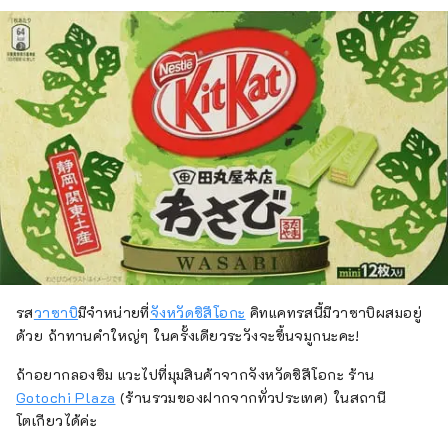
รส
วาซาบิ
มีจำหน่ายที่
จังหวัดชิสึโอกะ
คิทแคทรสนี้มีวาซาบิผสมอยู่
ด้วย ถ้าทานคำใหญ่ๆ ในครั้งเดียวระวังจะขึ้นจมูกนะคะ!
ถ้าอยากลองชิม แวะไปที่มุมสินค้าจากจังหวัดชิสึโอกะ ร้าน
Gotochi Plaza
(ร้านรวมของฝากจากทั่วประเทศ) ในสถานี
โตเกียวได้ค่ะ