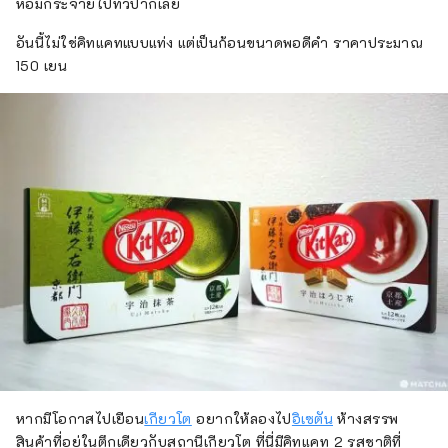
หอมกระจายไปทั่วปากเลย
อันนี้ไม่ใช่คิทแคทแบบแท่ง แต่เป็นก้อนขนาดพอดีคำ ราคาประมาณ
150 เยน
หากมีโอกาสไปเยือน
เกียวโต
อยากให้ลองไป
อิเซตัน
ห้างสรรพ
สินค้าที่อยู่ในตึกเดียวกับสถานีเกียวโต ที่นี่มีคิทแคท 2 รสชาติที่