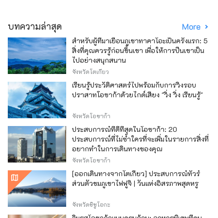
บทความล่าสุด
More
สำหรับผู้ที่มาเยือนภูเขาทาคาโอะเป็นครั้งแรก: 5
สิ่งที่คุณควรรู้ก่อนขึ้นเขา เพื่อให้การปีนเขาเป็น
ไปอย่างสนุกสนาน
จังหวัดโตเกียว
เรียนรู้ประวัติศาสตร์ไปพร้อมกับการวิ่งรอบ
ปราสาทโอซาก้าด้วยไกด์เสียง "วิ่ง วิ่ง เรียนรู้"
จังหวัดโอซาก้า
ประสบการณ์ที่ดีที่สุดในโอซาก้า: 20
ประสบการณ์ที่ไม่ซ้ำใครที่จะเพิ่มในรายการสิ่งที่
อยากทำในการเดินทางของคุณ
จังหวัดโอซาก้า
[ออกเดินทางจากโตเกียว] ประสบการณ์ทัวร์
ส่วนตัวชมภูเขาไฟฟูจิ | วันแห่งอิสรภาพสุดหรู
จังหวัดชิซูโอกะ
ลิ้มรสโอซาก้าแบบครบถ้วน: อาหารพิเศษที่คน