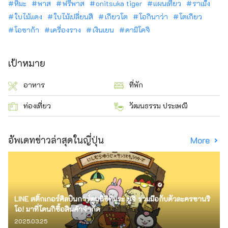
หิมะ
พาส
ฟรีพาส
onitsuka tiger
แผนเที่ยว
ราเม็ง
ใบไม้แดง
ใบไม้เปลี่ยนสี
เกียวโต
โอกินาว่า
โตเกียว
โอซาก้า
เครื่องราง
เงินเยน
คามิโคจิ
เป้าหมาย
อาหาร
ที่พัก
ท่องเที่ยว
วัฒนธรรม ประเพณี
อัพเดทข่าวล่าสุดในญี่ปุ่น
More
LINE สติ๊กเกอร์ศิลปินการ์ตูนนิชิทีมูระ ยูจิ ร่วมมือกับตัวละครซานริ
โอ! มาที่โดนกิซื้อสินค้าจำกัด
2025.03.25