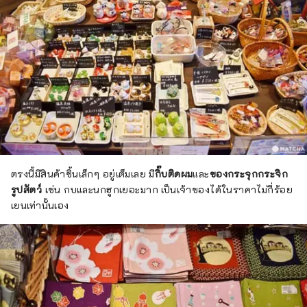
ตรงนี้มีสินค้าชิ้นเล็กๆ อยู่เต็มเลย มี
กิ๊บติดผม
และ
ของกระจุกกระจิก
รูปสัตว์
เช่น กบและนกฮูกเยอะมาก เป็นเจ้าของได้ในราคาไม่กี่ร้อย
เยนเท่านั้นเอง