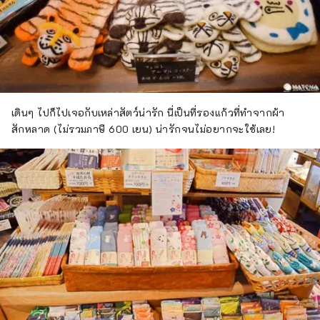
เดินๆ ไปก็ไปเจอกับเหล่าสัตว์น่ารัก นี่เป็นที่รองแก้วที่ทำจากผ้า
สักหลาด (ไม่รวมภาษี 600 เยน) น่ารักจนไม่อยากจะใช้เลย!