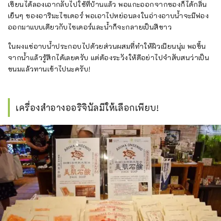
เขียนได้ลองเอากลับไปใช้ที่บ้านแล้ว พอแกะออกจากซองก็ได้กลิ่น
เย็นๆ ของอาริมะไซเดอร์ พอเอาไปหย่อนลงในอ่างอาบน้ำจะมีฟอง
ออกมาแบบเดียวกับไซเดอร์และน้ำก็จะกลายเป็นสีขาว
ในผงแช่อาบน้ำประกอบไปด้วยส่วนผสมที่ทำให้ผิวเนียนนุ่ม พอขึ้น
จากน้ำแล้วรู้สึกได้เลยครับ แต่ต้องระวังให้ดีอย่าไปจำสับสนว่าเป็น
ขนมแล้วทานเข้าไปนะครับ!
เครื่องสำอางออริจินัลมีให้เลือกเพียบ!