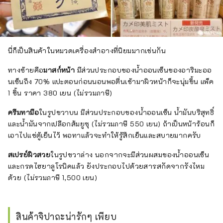
นี่ก็เป็นสินค้าในหมวดเครื่องสำอางที่นิยมมากเช่นกัน
ทางซ้ายคือ
มาสก์หน้า
มีส่วนประกอบของน้ำออนเซ็นของอาริมะออ
นเซ็นถึง 70% แปะตอนก่อนนอนพอตื่นเช้ามาผิวหน้าก็จะนุ่มขึ้น แพ็ค
1 ชิ้น ราคา 380 เยน (ไม่รวมภาษี)
ครีมทามือ
ในรูปขวาบน มีส่วนประกอบของน้ำออนเซ็น น้ำมันบริสุทธิ์
และน้ำมันจากเปลือกส้มยูซุ (ไม่รวมภาษี 550 เยน) ถ้าเป็นหน้าร้อนก็
เอาไปแช่ตู้เย็นไว้ พอทาแล้วจะทำให้รู้สึกเย็นและสบายมากครับ
สเปรย์ผิวสวย
ในรูปขวาล่าง นอกจากจะมีส่วนผสมของน้ำออนเซ็น
และกรดไฮยาลูโรนิคแล้ว ยังประกอบไปด้วยสารสกัดจากรังไหม
ด้วย (ไม่รวมภาษี 1,500 เยน)
สินค้าจิปาถะน่ารักๆ เพียบ