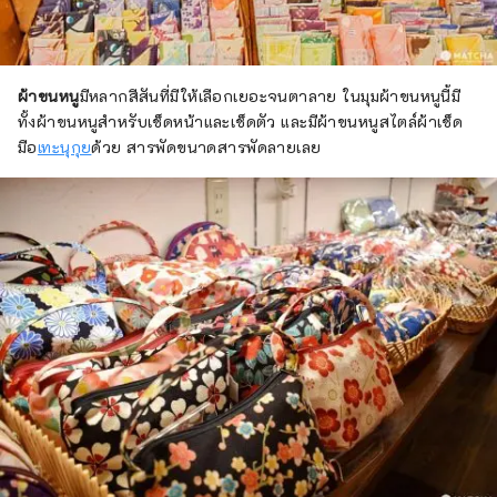
ผ้าขนหนู
มีหลากสีสันที่มีให้เลือกเยอะจนตาลาย ในมุมผ้าขนหนูนี้มี
ทั้งผ้าขนหนูสำหรับเช็ดหน้าและเช็ดตัว และมีผ้าขนหนูสไตล์ผ้าเช็ด
มือ
เทะนุกุย
ด้วย สารพัดขนาดสารพัดลายเลย