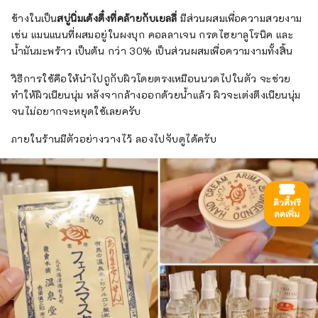
ข้างในเป็น
สบู่นิ่มเด้งดึ๋งที่คล้ายกับเยลลี่
มีส่วนผสมเพื่อความสวยงาม
เช่น แมนแนนที่ผสมอยู่ในผงบุก คอลลาเจน กรดไฮยาลูโรนิค และ
น้ำมันมะพร้าว เป็นต้น กว่า 30% เป็นส่วนผสมเพื่อความงามทั้งสิ้น
วิธีการใช้คือให้นำไปถูกับผิวโดยตรงเหมือนนวดไปในตัว จะช่วย
ทำให้ผิวเนียนนุ่ม หลังจากล้างออกด้วยน้ำแล้ว ผิวจะเต่งตึงเนียนนุ่ม
จนไม่อยากจะหยุดใช้เลยครับ
ภายในร้านมีตัวอย่างวางไว้ ลองไปจับดูได้ครับ
ดิวตี้ฟรี
ลดเพิ่ม