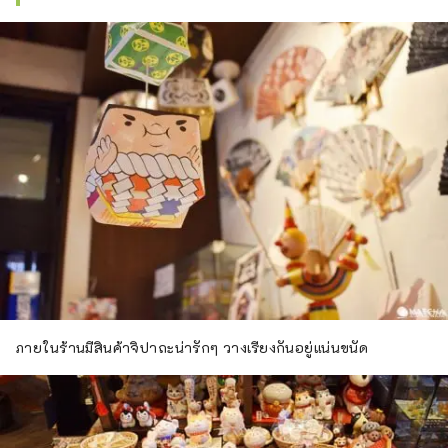
ภายในร้านมีสินค้าจิปาถะน่ารักๆ วางเรียงกันอยู่แน่นขนัด