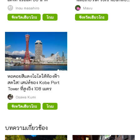
ยังได้
Inou masahiro
Mayu
จังหวัดเฮียวโกะ
โกเบ
จังหวัดเฮียวโกะ
หอคอยสีแดงไฉไลใต้ท้องฟ้า
สดใส! เสน่ห์ของ Kobe Port
Tower ที่สูงถึง 108 เมตร
Osawa Kumi
จังหวัดเฮียวโกะ
โกเบ
บทความเกี่ยวข้อง