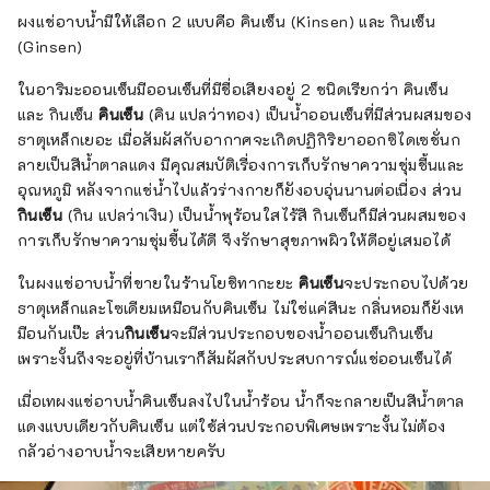
ผงแช่อาบน้ำมีให้เลือก 2 แบบคือ คินเซ็น (Kinsen) และ กินเซ็น
(Ginsen)
ในอาริมะออนเซ็นมีออนเซ็นที่มีชื่อเสียงอยู่ 2 ชนิดเรียกว่า คินเซ็น
และ กินเซ็น
คินเซ็น
(คิน แปลว่าทอง) เป็นน้ำออนเซ็นที่มีส่วนผสมของ
ธาตุเหล็กเยอะ เมื่อสัมผัสกับอากาศจะเกิดปฏิกิริยาออกซิไดเซชั่นก
ลายเป็นสีน้ำตาลแดง มีคุณสมบัติเรื่องการเก็บรักษาความชุ่มชื้นและ
อุณหภูมิ หลังจากแช่น้ำไปแล้วร่างกายก็ยังอบอุ่นนานต่อเนื่อง ส่วน
กินเซ็น
(กิน แปลว่าเงิน) เป็นน้ำพุร้อนใสไร้สี กินเซ็นก็มีส่วนผสมของ
การเก็บรักษาความชุ่มชื้นได้ดี จึงรักษาสุขภาพผิวให้ดีอยู่เสมอได้
ในผงแช่อาบน้ำที่ขายในร้านโยชิทากะยะ
คินเซ็น
จะประกอบไปด้วย
ธาตุเหล็กและโซเดียมเหมือนกับคินเซ็น ไม่ใช่แค่สีนะ กลิ่นหอมก็ยังเห
มือนกันเป๊ะ ส่วน
กินเซ็น
จะมีส่วนประกอบของน้ำออนเซ็นกินเซ็น
เพราะงั้นถึงจะอยู่ที่บ้านเราก็สัมผัสกับประสบการณ์แช่ออนเซ็นได้
เมื่อเทผงแช่อาบน้ำคินเซ็นลงไปในน้ำร้อน น้ำก็จะกลายเป็นสีน้ำตาล
แดงแบบเดียวกับคินเซ็น แต่ใช้ส่วนประกอบพิเศษเพราะงั้นไม่ต้อง
กลัวอ่างอาบน้ำจะเสียหายครับ