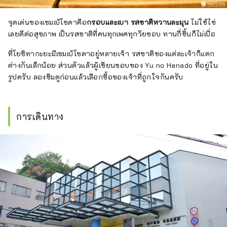
จุดเด่นของเซมเบ้โซดาคือ
กรอบและเบา รสชาติหวานละมุน
ไม่ใช้ไข่
เลยดีต่อสุขภาพ เป็นรสชาติที่คนทุกเพศทุกวัยชอบ ทานกี่ชิ้นก็ไม่เบื่อ
ที่โยชิทากะยะมีเซมเบ้โซดาอยู่หลายเจ้า รสชาติของแต่ละเจ้าก็แตก
ต่างกันเล็กน้อย ส่วนตัวแล้วผู้เขียนชอบของ Yu no Hanado ที่อยู่ใน
รูปครับ ลองชิมดูก่อนแล้วเลือกซื้อของเจ้าที่ถูกใจกันครับ
การเดินทาง