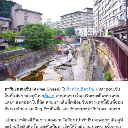
อาริมะออนเซ็น (Arima Onsen)
ใน
จังหวัดเฮียวโกะ
แหล่งออนเซ็น
อันดับต้นๆ ของภูมิภาค
คันไซ
ถนนหนทางในอาริมะจะเป็นทางลาด
แคบๆ แยกออกไปสี่ทิศ ตามทางเดินที่เหมือนกับเขาวงกตนี้เป็นที่ซ่อน
ตัวของร้านคาเฟ่เล็กๆ ร้านกินดื่ม และร้านขายของจิปาถะมากมาย
แน่นอนว่าต้องมีร้านขายของฝากไม่น้อยไปกว่ากัน จะค่อยๆ เดินดูที
ละร้านก็เพลินดีครับ แต่เพื่อเป็นทางลัดให้กับผู้อ่าน บทความนี้เราขอ