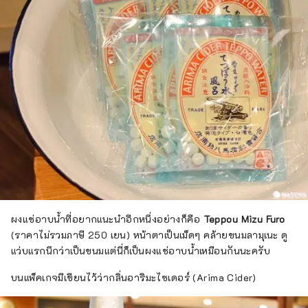
ผงแช่อาบน้ำที่อยากแนะนำอีกหนึ่งอย่างก็คือ
Teppou Mizu Furo
(ราคาไม่รวมภาษี 250 เยน) หน้าตาเป็นเม็ดๆ คล้ายขนมลามุเนะ ดู
แว่บแรกนึกว่าเป็นขนมแต่นี่ก็เป็นผงแช่อาบน้ำเหมือนกันนะครับ
บนแพ็คเกจมีเขียนไว้ว่ากลิ่นอาริมะไซเดอร์ (Arima Cider)