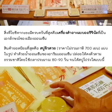
สิ่งที่โยชิทากะยะมีครบครันที่สุดคือ
เครื่องสำอางแบบออริจินัล
ที่เป็น
เอกลักษณ์ของเมืองออนเซ็น
สินค้ายอดนิยมที่สุดคือ
สบู่ผิวสวย
(ราคาไม่รวมภาษี 700 เยน) แบบ
ในรูป ทำด้วยน้ำออนเซ็นของอาริมะออนเซ็น ปล่อยให้คงตัวตาม
ธรรมชาติโดยใช้เวลาประมาณ 80-90 วัน จนได้สบู่โปร่งใสแบบนี้