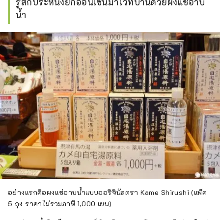
รู้สึกประหนึ่งยกออนเซ็นมาไว้ที่บ้านด้วยผงแช่อาบ
น้ำ
อย่างแรกคือผงแช่อาบน้ำแบบออริจินัลตรา Kame Shirushi (แพ็ค
5 ถุง ราคาไม่รวมภาษี 1,000 เยน)