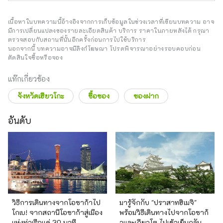
เนื้อหาในบทความนี้อ้างอิงจากการเก็บข้อมูลในช่วงเวลาที่เขียนบทความ อาจ
มีการเปลี่ยนแปลงของรายละเอียดสินค้า บริการ ราคาในภายหลังได้ กรุณา
ตรวจสอบกับสถานที่นั้นอีกครั้งก่อนการไปใช้บริการ
นอกจากนี้ บทความอาจมีลิงก์โฆษณา โปรดพิจารณาอย่างรอบคอบก่อน
ตัดสินใจซื้อหรือจอง
แท๊กเกี่ยวข้อง
จังหวัดเฮียวโกะ
ซื้อของ
ของฝาก
อันดับ
วิธีการเดินทางจากโอซาก้าไป
มารู้จักกับ "ปราสาทฮิเมจิ"
โกเบ! จากสถานีโอซาก้าสู่เมือง
พร้อมวิธีเดินทางไปจากโอซาก้
แห่งท่าเรือแค่ 30 นาที
าและเกียวโต ไปเช้าเย็นกลับก็