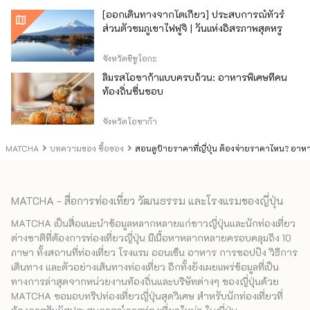
[ออกเดินทางจากโตเกียว] ประสบการณ์ทัวร์
ส่วนตัวชมภูเขาไฟฟูจิ | วันแห่งอิสรภาพสุดหรู
จังหวัดชิซูโอกะ
ลิ้มรสโอซาก้าแบบครบถ้วน: อาหารพิเศษที่คน
ท้องถิ่นชื่นชอบ
จังหวัดโอซาก้า
MATCHA
บทความของ ซื้อของ
สอนดูป้ายราคาที่ญี่ปุ่น ต้องจ่ายราคาไหน? อาห
MATCHA - สื่อการท่องเที่ยว วัฒนธรรม และโรงแรมของญี่ปุ่น
MATCHA เป็นสื่อแนะนำข้อมูลหลากหลายแก่ชาวญี่ปุ่นและนักท่องเที่ยว
ต่างชาติที่ต้องการท่องเที่ยวญี่ปุ่น มีเนื้อหาหลากหลายครอบคลุมถึง 10
ภาษา ทั้งสถานที่ท่องเที่ยว โรงแรม ออนเซ็น อาหาร การชอปปิง วิธีการ
เดินทาง และตัวอย่างเส้นทางท่องเที่ยว อีกทั้งยังเผยแพร่ข้อมูลที่เป็น
ทางการล่าสุดจากหน่วยงานท้องถิ่นและบริษัทต่างๆ ของญี่ปุ่นด้วย
MATCHA ขอมอบทริปท่องเที่ยวญี่ปุ่นสุดวิเศษ สำหรับนักท่องเที่ยวที่