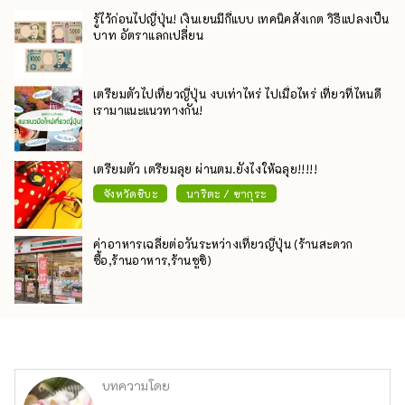
รู้ไว้ก่อนไปญี่ปุ่น! เงินเยนมีกี่แบบ เทคนิคสังเกต วิธีแปลงเป็น
บาท อัตราแลกเปลี่ยน
เตรียมตัวไปเที่ยวญี่ปุ่น งบเท่าไหร่ ไปเมื่อไหร่ เที่ยวที่ไหนดี
เรามาแนะแนวทางกัน!
เตรียมตัว เตรียมลุย ผ่านตม.ยังไงให้ฉลุย!!!!!
จังหวัดชิบะ
นาริตะ / ซากุระ
ค่าอาหารเฉลี่ยต่อวันระหว่างเที่ยวญี่ปุ่น (ร้านสะดวก
ซื้อ,ร้านอาหาร,ร้านซูชิ)
บทความโดย