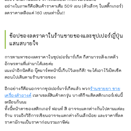
อย่างในภาพก็คือสินค้าราคาเต็ม 509 เยน (ตัวเล็กๆ ในสติ๊กเกอร์)
ลดราคาเหลือแค่ 160 เยนเท่านั้น!!
ช้อปของลดราคาในร้านขายของและซุปเปอร์ญี่ปุ่น
แสนสบายใจ
การตามหาของลดราคาในซุปเปอร์มาร์เก็ต ก็สามารถสังเกตตัว
อักษรตามที่เล่ามาได้เลยค่ะ
แนะนำอีกนิดคือ บุ๊คมาร์คหน้านี้เก็บไว้เลยก็ดี! จะได้เอาไว้เปิดเช็ค
ตอนไปเดินตามร้านขายของ
อีกอย่างก็คือนอกจากซุปเปอร์มาร์เก็ตแล้ว พวก
ร้านขายยา ขาย
เครื่องสำอางค์
เวลาเซลล์สินค้าตกรุ่น บางทีก็จะติดสติกเกอร์เช่นนี้
เหมือนกันนะ
ทั้งนี้หน้าตาของสติกเกอร์ ฟอนท์ สี อาจจะแตกต่างกันไปตามแต่ละ
ร้าน รวมถึงวิธีการเขียนอาจจะแตกต่างกันเล็กน้อย และราคาที่ลด
ราคามักจะเป็นราคาก่อนรวมภาษีค่ะ