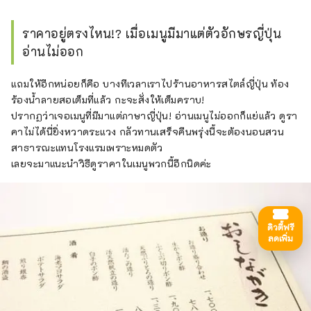
ราคาอยู่ตรงไหน!? เมื่อเมนูมีมาแต่ตัวอักษรญี่ปุ่น
อ่านไม่ออก
แถมให้อีกหน่อยก็คือ บางทีเวลาเราไปร้านอาหารสไตล์ญี่ปุ่น ท้อง
ร้องน้ำลายสอเต็มที่แล้ว กะจะสั่งให้เต็มคราบ!
ปรากฏว่าเจอเมนูที่มีมาแต่ภาษาญี่ปุ่น! อ่านเมนูไม่ออกก็แย่แล้ว ดูรา
คาไม่ได้นี่ยิ่งหวาดระแวง กลัวทานเสร็จคืนพรุ่งนี้จะต้องนอนสวน
สาธารณะแทนโรงแรมเพราะหมดตัว
เลยจะมาแนะนำวิธีดูราคาในเมนูพวกนี้อีกนิดค่ะ
ดิวตี้ฟรี
ลดเพิ่ม