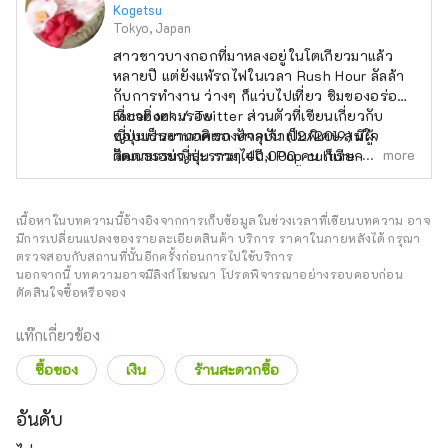
Kogetsu
Tokyo, Japan
สาวชาวบางกอกที่มาหลงอยู่ในโตเกียวมาแล้ว
หลายปี แต่ยังแพ้รถไฟในเวลา Rush Hour ลัลล้า
กับการทำงาน ว่างๆ ก็แว่บไปเที่ยว ชิมของอร่อย
เที่ยวติ่งตามรอย
Facebook / Twitter ส่วนตัวที่เขียนเกี่ยวกับ
ชอบบรรยากาศของศาลเจ้าเป็นพิเศษ สนใจ
ญี่ปุ่นเป็นงานอดิเรก ปัจจุบัน (12/2019) มีผู้
more
วัฒนธรรมญี่ปุ่น รวมไปถึง Pop culture~♥
ติดตามอย่างละราวๆ 40,000 คน ก็เรียกว่าเป็น
เจอแมวเป็นไม่ได้ ต้องทักทายเหมียวๆ ใส่ประจำ
บล๊อกเกอร์ตัวจ้อยๆ ได้ ... ล่ะมั้ง?
มีประสบการณ์แปลมากกว่า 10 ปี (เราจะไม่พูด
เรื่องอายุ ...) ชอบงานขีดๆ เขียนๆ เลยมาเป็น
เนื้อหาในบทความนี้อ้างอิงจากการเก็บข้อมูลในช่วงเวลาที่เขียนบทความ อาจ
บรรณาธิการเว็บไซต์
มีการเปลี่ยนแปลงของรายละเอียดสินค้า บริการ ราคาในภายหลังได้ กรุณา
ตรวจสอบกับสถานที่นั้นอีกครั้งก่อนการไปใช้บริการ
นอกจากนี้ บทความอาจมีลิงก์โฆษณา โปรดพิจารณาอย่างรอบคอบก่อน
ตัดสินใจซื้อหรือจอง
แท๊กเกี่ยวข้อง
ซื้อของ
เงิน
ร้านสะดวกซื้อ
อันดับ