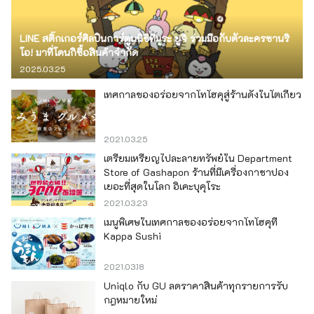
LINE สติ๊กเกอร์ศิลปินการ์ตูนนิชิทีมูระ ยูจิ ร่วมมือกับตัวละครซานริ
โอ! มาที่โดนกิซื้อสินค้าจำกัด
2025.03.25
เทศกาลของอร่อยจากโทโฮคุสู่ร้านดังในโตเกียว
2021.03.25
เตรียมเหรียญไปละลายทรัพย์ใน Department
Store of Gashapon ร้านที่มีเครื่องกาชาปอง
เยอะที่สุดในโลก อิเคะบุคุโระ
2021.03.23
เมนูพิเศษในเทศกาลของอร่อยจากโทโฮคุที่
Kappa Sushi
2021.03.18
Uniqlo กับ GU ลดราคาสินค้าทุกรายการรับ
กฎหมายใหม่