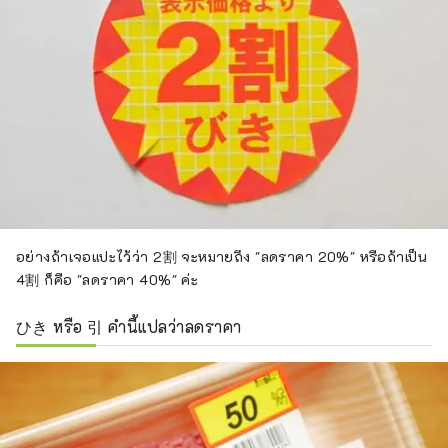
อย่างถ้าเจอแปะไว้ว่า 2割 จะหมายถึง "ลดราคา 20%" หรือถ้าเป็น
4割 ก็คือ "ลดราคา 40%" ค่ะ
ひき หรือ 引 คำนี้แปลว่าลดราคา