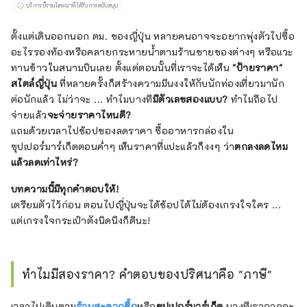
บริการนี้รวมโฆษณาที่ได้รับการสนับสนุน
มีประสบการณ์แปลมากกว่า 10 ปี (เราจะไม่พูด
เรื่องอายุ ...) ชอบงานขีดๆ เขียนๆ เลยมาเป็น
ตั้งแต่เดินออกนอก ตม. ของญี่ปุ่น หลายคนอาจจะอยากพุ่งตัวไปซื้อ
บรรณาธิการเว็บไซต์
อะไรรองท้องหรือคลายกระหายน้ำตามร้านขายของต่างๆ หรือแวะ
ทานข้าวในสนามบินเลย ตั้งแต่ตอนนั้นที่เราจะได้เห็น
"ป้ายราคา"
สไตล์ญี่ปุ่น
ที่หลายครั้งก็สร้างความมึนงงให้กับนักท่องเที่ยวมานัก
ต่อนักแล้ว ไม่ว่าจะ ... ทำไมบางที
มีตัวเลขสองแบบ?
ทำไมถือไป
จ่ายแล้ว
จะจ่ายราคาไหนดี?
แถมด้วยเวลาไปช้อปของลดราคา ซื้ออาหารกล่องใน
ซุปเปอร์มาร์เก็ตตอนค่ำๆ เห็นราคาที่แปะแล้วก็งงๆ ว่า
ตกลงลดไหม
แล้วลดเท่าไหร่?
บทความนี้มีทุกคำตอบให้!
เตรียมตัวไว้ก่อน ตอนไปญี่ปุ่นจะได้ช้อปได้ไม่ต้องเกรงใจใคร ...
แต่เกรงใจกระเป๋าตังนิดนึงก็ดีนะ!
ทำไมมีสองราคา? คำตอบของปริศนาคือ "ภาษี"
เวลาไปเดินตาม
ร้านสะดวกซื้อ
หรือ
ซุปเปอร์มาร์เก็ต
บางทีเราอาจจะ