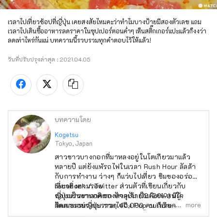
เวลาไปเที่ยวช้อปที่ญี่ปุ่น เคยสงสัยไหมคะว่าทำไมบางป้ายมีสองตัวเลข แถม
เวลาไปเดินซื้ออาหารลดราคาในซุปเปอร์ตอนค่ำๆ เห็นสติ๊กเกอร์แปะแล้วก็งงว่า
ลดเท่าไหร่กันแน่ บทความนี้รวบรวมทุกคำตอบไว้ให้แล้ว!
วันที่ปรับปรุงล่าสุด :
2021.04.05
บทความโดย
Kogetsu
Tokyo, Japan
สาวชาวบางกอกที่มาหลงอยู่ในโตเกียวมาแล้ว
หลายปี แต่ยังแพ้รถไฟในเวลา Rush Hour ลัลล้า
กับการทำงาน ว่างๆ ก็แว่บไปเที่ยว ชิมของอร่อย
เที่ยวติ่งตามรอย
Facebook / Twitter ส่วนตัวที่เขียนเกี่ยวกับ
ชอบบรรยากาศของศาลเจ้าเป็นพิเศษ สนใจ
ญี่ปุ่นเป็นงานอดิเรก ปัจจุบัน (12/2019) มีผู้
more
วัฒนธรรมญี่ปุ่น รวมไปถึง Pop culture~♥
ติดตามอย่างละราวๆ 40,000 คน ก็เรียกว่าเป็น
เจอแมวเป็นไม่ได้ ต้องทักทายเหมียวๆ ใส่ประจำ
บล๊อกเกอร์ตัวจ้อยๆ ได้ ... ล่ะมั้ง?