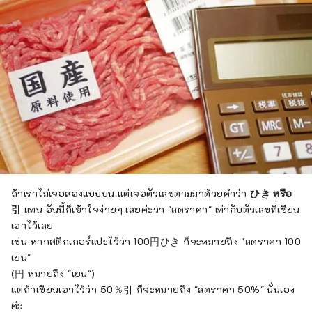
ถ้าเราไม่เจอสองแบบบน แต่เจอตัวเลขตามมาด้วยคำว่า
ひき หรือ
引
แทน อันนี้ก็เข้าใจง่ายๆ เลยค่ะว่า "ลดราคา" เท่ากับตัวเลขที่เขียน
เอาไว้เลย
เช่น หากสติกเกอร์แปะไว้ว่า 100円ひき ก็จะหมายถึง "ลดราคา 100
เยน"
(円 หมายถึง "เยน")
แต่ถ้าเขียนเอาไว้ว่า 50％引 ก็จะหมายถึง "ลดราคา 50%" นั่นเอง
ค่ะ