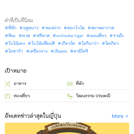
คำที่เป็นที่นิยม
ที่พัก
ฤดูหนาว
ของฝาก
ฮอกไกโด
สภาพอากาศ
หิมะ
พาส
ฟรีพาส
onitsuka tiger
แผนเที่ยว
ราเม็ง
ใบไม้แดง
ใบไม้เปลี่ยนสี
เกียวโต
โอกินาว่า
โตเกียว
โอซาก้า
เครื่องราง
เงินเยน
คามิโคจิ
เป้าหมาย
อาหาร
ที่พัก
ท่องเที่ยว
วัฒนธรรม ประเพณี
อัพเดทข่าวล่าสุดในญี่ปุ่น
More