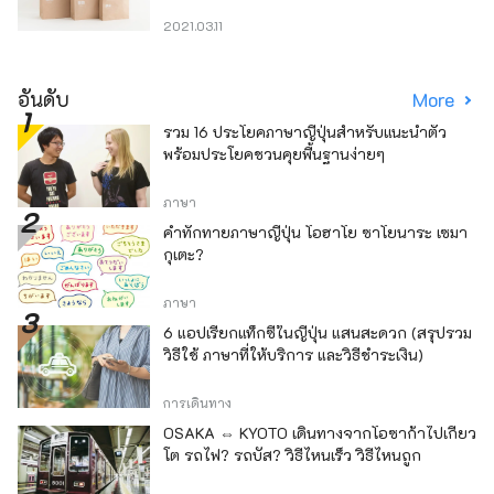
2021.03.11
อันดับ
More
รวม 16 ประโยคภาษาญี่ปุ่นสำหรับแนะนำตัว
พร้อมประโยคชวนคุยพื้นฐานง่ายๆ
ภาษา
คำทักทายภาษาญี่ปุ่น โอฮาโย ซาโยนาระ เซมา
กุเตะ?
ภาษา
6 แอปเรียกแท็กซี่ในญี่ปุ่น แสนสะดวก (สรุปรวม
วิธีใช้ ภาษาที่ให้บริการ และวิธีชำระเงิน)
การเดินทาง
OSAKA ⇔ KYOTO เดินทางจากโอซาก้าไปเกียว
โต รถไฟ? รถบัส? วิธีไหนเร็ว วิธีไหนถูก