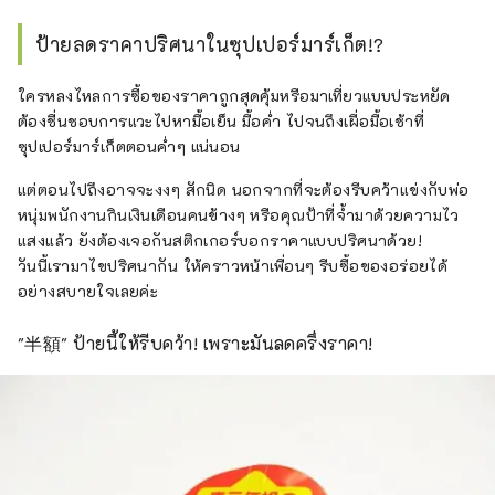
ป้ายลดราคาปริศนาในซุปเปอร์มาร์เก็ต!?
ใครหลงไหลการซื้อของราคาถูกสุดคุ้มหรือมาเที่ยวแบบประหยัด
ต้องชื่นชอบการแวะไปหามื้อเย็น มื้อค่ำ ไปจนถึงเผื่อมื้อเช้าที่
ซุปเปอร์มาร์เก็ตตอนค่ำๆ แน่นอน
แต่ตอนไปถึงอาจจะงงๆ สักนิด นอกจากที่จะต้องรีบคว้าแข่งกับพ่อ
หนุ่มพนักงานกินเงินเดือนคนข้างๆ หรือคุณป้าที่จ้ำมาด้วยความไว
แสงแล้ว ยังต้องเจอกันสติกเกอร์บอกราคาแบบปริศนาด้วย!
วันนี้เรามาไขปริศนากัน ให้คราวหน้าเพื่อนๆ รีบซื้อของอร่อยได้
อย่างสบายใจเลยค่ะ
"半額" ป้ายนี้ให้รีบคว้า! เพราะมันลดครึ่งราคา!