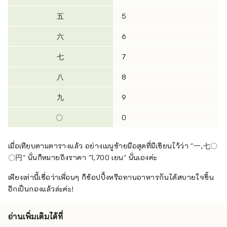
五
5
六
6
七
7
八
8
九
9
〇
0
เมื่อเทียบตามตารางแล้ว อย่างเมนูซ้ายมือสุดที่มีเขียนไว้ว่า "一,七〇
〇円" นั่นก็หมายถึงราคา "1,700 เยน" นั่นเองค่ะ
เพียงเท่านี้เชื่อว่าเพื่อนๆ ก็ช้อปปิ้งหรือทานอาหารกันได้สบายใจขึ้น
อีกเป็นกองแล้วล่ะค่ะ!
อ่านเพิ่มเติมได้ที่