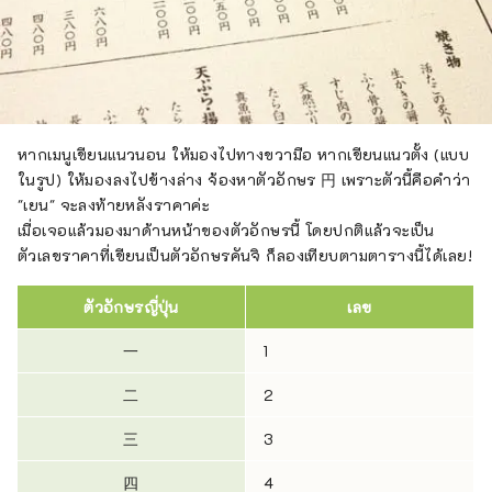
หากเมนูเขียนแนวนอน ให้มองไปทางขวามือ หากเขียนแนวตั้ง (แบบ
ในรูป) ให้มองลงไปข้างล่าง จ้องหาตัวอักษร 円 เพราะตัวนี้คือคำว่า
"เยน" จะลงท้ายหลังราคาค่ะ
เมื่อเจอแล้วมองมาด้านหน้าของตัวอักษรนี้ โดยปกติแล้วจะเป็น
ตัวเลขราคาที่เขียนเป็นตัวอักษรคันจิ ก็ลองเทียบตามตารางนี้ได้เลย!
ตัวอักษรญี่ปุ่น
เลข
一
1
二
2
三
3
四
4