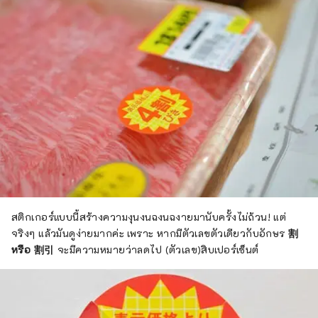
สติกเกอร์แบบนี้สร้างความงุนงนฉงนฉงายมานับครั้งไม่ถ้วน! แต่
จริงๆ แล้วมันดูง่ายมากค่ะ เพราะ หากมีตัวเลขตัวเดียวกับอักษร
割
หรือ 割引
จะมีความหมายว่าลดไป (ตัวเลข)สิบเปอร์เซ็นต์