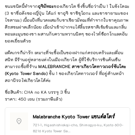
ขนมชนิดนี้ทำจาก
อุจิมัทฉะ
ของเกียวโต ซึ่งขึ้นชื่อว่าเป็น 1 ในซังไดฉะ
(3 ชาชื่อดังของญี่ปุ่น ได้แก่ ชาอุจิ ชาชิซุโอกะ และชาซายามะของ
ไซตามะ) เนื้อแป้งที่นวดผสมกับชาเขียวมัทฉะที่ทำจากใบชาคุณภาพ
ดีรสขมฝาดเล็กน้อย เมื่อนำเข้าปากจะได้ลิ้มรสชาติเข้มข้นและกลิ่น
หอมละมุนของชา ผสานกับความหวานนิดๆ ของไวท์ช็อกโกแลตอัน
ยอดเยี่ยมด้วย
แพ็คเกจก็น่ารัก เหมาะที่จะซื้อเป็นของฝากแก่ครอบครัวและเพื่อน
สนิท มีร้านอยู่หลายแห่งในเมืองเกียวโต ผู้ที่ใช้บริการชินคันเซ็น
สามารถซื้อที่ร้าน
MALEBRANCHE สาขาเกียวโตทาวเวอร์ซันโดะ
(Kyoto Tower Sando)
ชั้น 1 ของเกียวโตทาวเวอร์ ที่อยู่ด้านหน้า
สถานีรถไฟเกียวโตได้ค่ะ
ชื่อสินค้า: CHA no KA บรรจุ 3 ชิ้น
ราคา: 450 เยน (รวมภาษีแล้ว)
Malebranche Kyoto Tower แซนด์สโตร์
location_on
721-1, Higashishiokoji-cho, Shimogyo-ku, Kyoto 600-
8216 Kyoto Tower Sa...