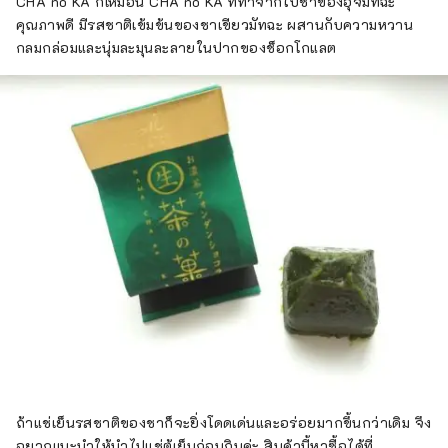
CHA no KA ก็เหมือน CHA no KA ที่ทำจากใบชาของอุจิมัทฉะ
คุณภาพดี มีรสชาติเข้มข้นของชาเขียวมัทฉะ ผสานกับความหวาน
กลมกล่อมและนุ่มละมุนละลายในปากของช็อกโกแลต
ถ้าแช่เย็นรสชาติของชาก็จะยิ่งโดดเด่นและอร่อยมากขึ้นกว่าเดิม จึง
อยากแนะนำให้นำไปแช่ตู้เย็นก่อนกินค่ะ สินค้านี้หาซื้อได้ที่