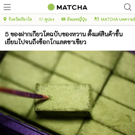
จังหวัดเกียวโต
คูปอง
อัพเดทญี่ปุ่น
MATCHA บทความพ
5 ของฝากเกียวโตฉบับของหวาน ตั้งแต่สินค้าชั้น
เยี่ยมไปจนถึงช็อกโกแลตชาเขียว