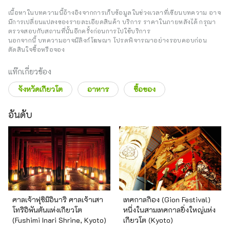
เนื้อหาในบทความนี้อ้างอิงจากการเก็บข้อมูลในช่วงเวลาที่เขียนบทความ อาจ
มีการเปลี่ยนแปลงของรายละเอียดสินค้า บริการ ราคาในภายหลังได้ กรุณา
ตรวจสอบกับสถานที่นั้นอีกครั้งก่อนการไปใช้บริการ
นอกจากนี้ บทความอาจมีลิงก์โฆษณา โปรดพิจารณาอย่างรอบคอบก่อน
ตัดสินใจซื้อหรือจอง
แท๊กเกี่ยวข้อง
จังหวัดเกียวโต
อาหาร
ซื้อของ
อันดับ
ศาลเจ้าฟุชิมิอินาริ ศาลเจ้าเสา
เทศกาลกิอง (Gion Festival)
โทริอิพันต้นแห่งเกียวโต
หนึ่งในสามเทศกาลยิ่งใหญ่แห่ง
(Fushimi Inari Shrine, Kyoto)
เกียวโต (Kyoto)