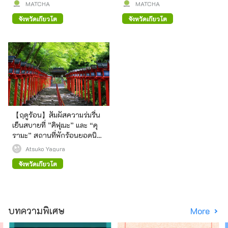
MATCHA
MATCHA
จังหวัดเกียวโต
จังหวัดเกียวโต
【ฤดูร้อน】สัมผัสความร่มรื่น
เย็นสบายที่ ”คิฟุเนะ” และ “คุ
รามะ” สถานที่พักร้อนยอดนิยม
ของเกียวโต
Atsuko Yagura
จังหวัดเกียวโต
บทความพิเศษ
More