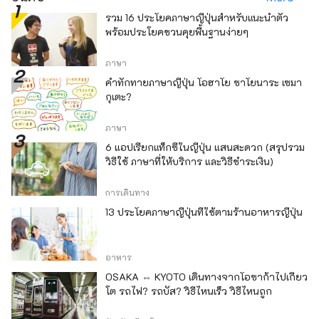
รวม 16 ประโยคภาษาญี่ปุ่นสำหรับแนะนำตัว
พร้อมประโยคชวนคุยพื้นฐานง่ายๆ
ภาษา
คำทักทายภาษาญี่ปุ่น โอฮาโย ซาโยนาระ เซมา
กุเตะ?
ภาษา
6 แอปเรียกแท็กซี่ในญี่ปุ่น แสนสะดวก (สรุปรวม
วิธีใช้ ภาษาที่ให้บริการ และวิธีชำระเงิน)
การเดินทาง
13 ประโยคภาษาญี่ปุ่นที่ใช้ตามร้านอาหารญี่ปุ่น
อาหาร
OSAKA ⇔ KYOTO เดินทางจากโอซาก้าไปเกียว
โต รถไฟ? รถบัส? วิธีไหนเร็ว วิธีไหนถูก