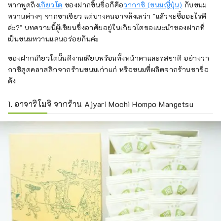
หากพูดถึง
เกียวโต
ของฝากขึ้นชื่อก็คือ
วากาชิ (ขนมญี่ปุ่น)
กับขนม
หวานต่างๆ จากชาเขียว แต่บางคนอาจลังเลว่า "แล้วจะซื้ออะไรดี
ล่ะ?" บทความนี้ผู้เขียนซึ่งอาศัยอยู่ในเกียวโตขอแนะนำของฝากที่
เป็นขนมหวานแสนอร่อยกันค่ะ
ของฝากเกียวโตนั้นดีงามเพียบพร้อมทั้งหน้าตาและรสชาติ อย่างวา
กาชิสุดคลาสสิกจากร้านขนมเก่าแก่ หรือขนมที่ผลิตจากร้านชาชื่อ
ดัง
1. อาจาริโมจิ จากร้าน Ajyari Mochi Hompo Mangetsu