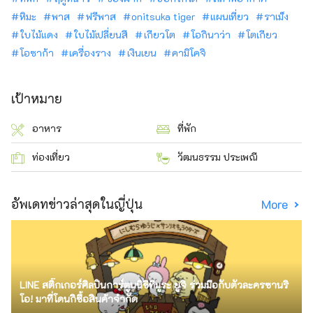
หิมะ
พาส
ฟรีพาส
onitsuka tiger
แผนเที่ยว
ราเม็ง
ใบไม้แดง
ใบไม้เปลี่ยนสี
เกียวโต
โอกินาว่า
โตเกียว
โอซาก้า
เครื่องราง
เงินเยน
คามิโคจิ
เป้าหมาย
อาหาร
ที่พัก
ท่องเที่ยว
วัฒนธรรม ประเพณี
อัพเดทข่าวล่าสุดในญี่ปุ่น
More
LINE สติ๊กเกอร์ศิลปินการ์ตูนนิชิทีมูระ ยูจิ ร่วมมือกับตัวละครซานริ
โอ! มาที่โดนกิซื้อสินค้าจำกัด