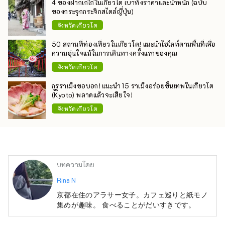
4 ของฝากเก๋ไก๋ในเกียวโต เบาทั้งราคาและน้ำหนัก (ฉบับ
ของกระจุกกระจิกสไตล์ญี่ปุ่น)
จังหวัดเกียวโต
50 สถานที่ท่องเที่ยวในเกียวโต! แนะนำไฮไลท์ตามพื้นที่เพื่อ
ความอุ่นใจแม้ในการเดินทางครั้งแรกของคุณ
จังหวัดเกียวโต
กูรูราเม็งขอบอก! แนะนำ 15 ราเม็งอร่อยขั้นเทพในเกียวโต
(Kyoto) พลาดแล้วจะเสียใจ!
จังหวัดเกียวโต
บทความโดย
Rina N
京都在住のアラサー女子。カフェ巡りと紙モノ
集めが趣味。 食べることがだいすきです。