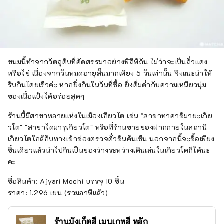
ขนมนี้ทำจากวัตถุดิบที่คัดสรรมาอย่างพิถีพิถัน ไม่ว่าจะเป็นถั่วแดง
หรือไข่ เนื่องจากวันหมดอายุสั้นมากเพียง 5 วันเท่านั้น จึงแนะนำให้
รีบกินโดยเร็วค่ะ หากยิ่งกินในวันที่ซื้อ ยิ่งดื่มด่ำกับความเหนียวนุ่ม
ของเนื้อแป้งได้อร่อยสุดๆ
ร้านนี้มีสาขาหลายแห่งในเมืองเกียวโต เช่น "สาขาทาคาชิมายะเกีย
วโต" "สาขาไดมารุเกียวโต" หรือที่ร้านขายของฝากภายในสถานี
เกียวโตใกล้กับทางเข้าช่องตรวจตั๋วชินคันเซ็น นอกจากนี้จะชื้อเพียง
ชิ้นเดียวแล้วนำไปกินเป็นของว่างระหว่างเดินเล่นในเกียวโตก็ได้นะ
คะ
ชื่อสินค้า: Ajyari Mochi บรรจุ 10 ชิ้น
ราคา: 1,296 เยน (รวมภาษีแล้ว)
ร้านมังเก็ตสึ เมนเกทสึ หลัก