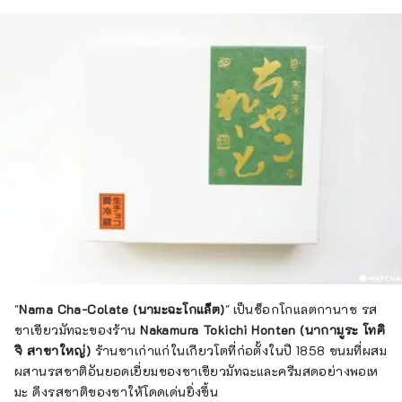
"
Nama Cha-Colate (นามะฉะโกแล็ต)
" เป็นช็อกโกแลตกานาช รส
ชาเขียวมัทฉะของร้าน
Nakamura Tokichi Honten (นากามูระ โทคิ
จิ สาขาใหญ่)
ร้านชาเก่าแก่ในเกียวโตที่ก่อตั้งในปี 1858 ขนมที่ผสม
ผสานรสชาติอันยอดเยี่ยมของชาเขียวมัทฉะและครีมสดอย่างพอเห
มะ ดึงรสชาติของชาให้โดดเด่นยิ่งขึ้น