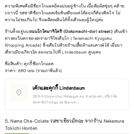
ความพิเศษคือมีช็อกโกแลตอัดแน่นอยู่ข้างใน เนื้อสัมผัสชุ่มๆ คล้าย
บราวนี่ รสชาติช็อกโกแลตเข้มข้นเพียงแค่ได้ลองก็ต้องติดใจ ไม่
หวานไม่ขมเกินไป จึงเพลิดเพลินได้ทั้งเด็กและผู้ใหญ่ค่ะ
ร้านตั้งอยู่บน
ถนนโกโคมาจิโดริ (Gokomachi-dori street)
เดินเข้า
ทางตะวันตกของเทรามาจิโชเท็นไก (Teramachi Kyogoku
Shopping Arcade) ซึ่งเต็มไปด้วยร้านเสื้อผ้าและคาเฟ่ได้ เมื่อมา
เที่ยวเมืองเกียวโต ลองแวะไปที่ Lindenbaum ดูนะคะ
ชื่อสินค้า: คุกกี้ช็อกโกแลต
ราคา: 680 เยน (รวมภาษีแล้ว)
เค้กและคุกกี้ Lindenbaum
location_on
323-3 Ebiya-cho, Nakagyo-ku, Kyoto-shi, เกียวโต
604-8076 Egu de Blanch...
5. Nama Cha-Colate รสชาเขียวมัทฉะ จากร้าน Nakamura
Tokichi Honten