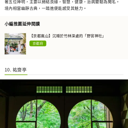
著五位神明，主要以締結良緣，智慧，健康，治病靈驗為聞名。
境內相當幽靜古典，一踏進便能感受其魅力。
小編推薦延伸閱讀
【京都嵐山】沉睡於竹林深處的「野宮神社」
京都府
10. 祐齋亭