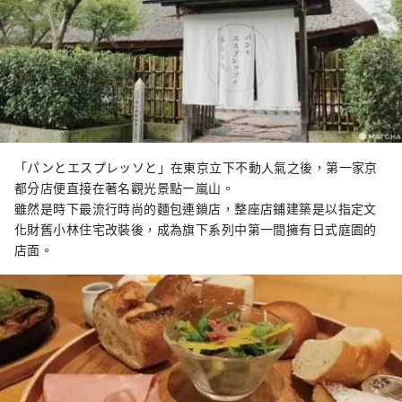
「パンとエスプレッソと」在東京立下不動人氣之後，第一家京
都分店便直接在著名觀光景點ー嵐山。
雖然是時下最流行時尚的麵包連鎖店，整座店鋪建築是以指定文
化財舊小林住宅改裝後，成為旗下系列中第一間擁有日式庭園的
店面。