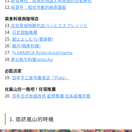
11.
野宮神社：與源氏物語尤有淵源的古老神社
12.
祐齋亭：框住京都的綠意圓窗
美食料理與咖啡店
13.
古民家咖啡麵包店パンとエスプレッソと
14.
日式甜點推薦
15.
嵐山よしむら(蕎麥麵)
16.
篩月(精進料理)
17.
% ARABICA Kyoto Arashiyama
18.
夢幻和牛料理ootsuka
必逛店家
19.
百年手工座布團老店「Platz」
在嵐山住一晚吧！住宿推薦
20.
百年日式旅館改造 星野集團 虹系諾雅京都
1. 造訪嵐山的時機