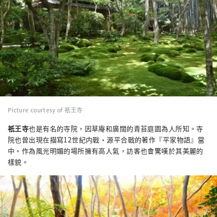
Picture courtesy of 祇王寺
祇王寺
也是有名的寺院，因草庵和廣闊的青苔庭園為人所知。寺
院也曾出現在描寫12世紀内戰・源平合戰的著作『平家物語』當
中。作為風光明媚的場所擁有高人氣，訪客也會驚嘆於其美麗的
樣貌。