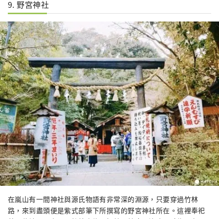
9. 野宮神社
在嵐山有一間神社與源氏物語有非常深的淵源，只要穿過竹林
路，來到盡頭便是紫式部筆下所撰寫的野宮神社所在。這裡奉祀