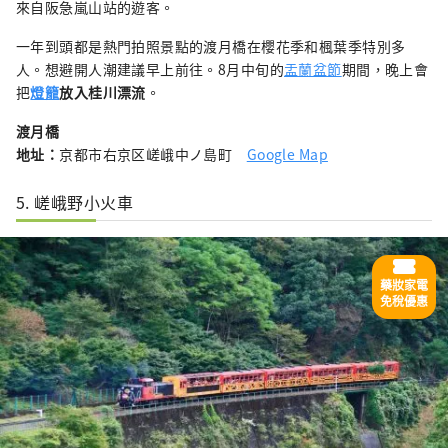
來自阪急嵐山站的遊客。
一年到頭都是熱門拍照景點的渡月橋在櫻花季和楓葉季特別多
人。想避開人潮建議早上前往。8月中旬的
盂蘭盆節
期間，晚上會
把
燈籠
放入桂川漂流
。
渡月橋
地址：
京都市右京区嵯峨中ノ島町
Google Map
5. 嵯峨野小火車
藥妝家電
免稅優惠