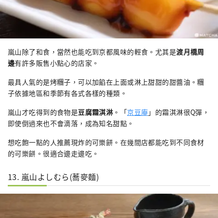
嵐山除了和食，當然也能吃到京都風味的輕食。尤其是
渡月橋周
邊
有許多販售小點心的店家。
最具人氣的是烤糰子，可以加餡在上面或淋上甜甜的甜醬油。糰
子依據地區和季節有各式各樣的種類。
嵐山才吃得到的食物是
豆腐霜淇淋
。「
京豆庵
」的霜淇淋很Q彈，
即使倒過來也不會滴落，成為知名甜點。
想吃飽一點的人推薦現炸的可樂餅。在幾間店都能吃到不同食材
的可樂餅。很適合邊走邊吃。
13. 嵐山よしむら(蕎麥麵)