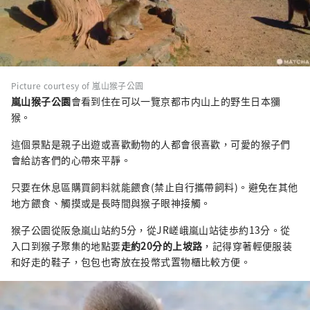
Picture courtesy of 嵐山猴子公園
嵐山猴子公園
會看到住在可以一覽京都市内山上的野生日本獼
猴。
這個景點是親子出遊或喜歡動物的人都會很喜歡，可愛的猴子們
會給訪客們的心帶來平靜。
只要在休息區購買飼料就能餵食(禁止自行攜帶飼料)。避免在其他
地方餵食、觸摸或是長時間與猴子眼神接觸。
猴子公園從阪急嵐山站約5分，從JR嵯峨嵐山站徒歩約13分。從
入口到猴子聚集的地點要
走約20分的上坡路
，記得穿著輕便服装
和好走的鞋子，包包也寄放在投幣式置物櫃比較方便。