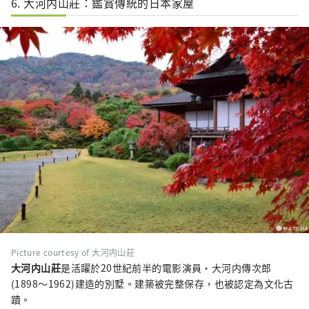
6. 大河内山莊：鑑賞傳統的日本家屋
Picture courtesy of 大河内山莊
大河内山莊
是活躍於20世紀前半的電影演員・大河内傳次郎
(1898～1962)建造的別墅。建築被完整保存，也被認定為文化古
蹟。