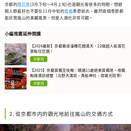
京都的
櫻花季
(3月下旬〜4月上旬)也是觀光客很多的時期。想避
開人群最好也不要在11月中旬的
賞楓
季節前去。雖然兩個季節都
能欣賞嵐山的美麗風景，但是人潮也非常可觀。
小編推薦延伸閱讀
【2026最新】京都春浪漫櫻花開滿天，22個超人氣賞花
景點任您選！
京都府
【2025】京都賞楓全攻略｜精選11處絕美賞楓地，夜楓
點燈資訊統整（北野天滿宮、貴船神社、琉璃光院等）
京都府
2. 從京都市内的觀光地前往嵐山的交通方式