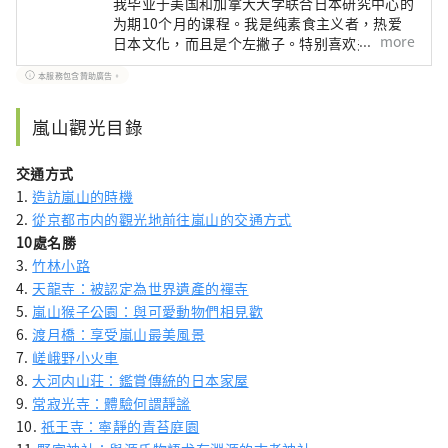
我毕业于美国和加拿大大学联合日本研究中心的
为期10个月的课程。我是纯素食主义者，热爱
more
日本文化，而且是个左撇子。特别喜欢关西！
本服務包含贊助廣告。
嵐山觀光目錄
交通方式
1.
造訪嵐山的時機
2.
從京都市内的觀光地前往嵐山的交通方式
10處名勝
3.
竹林小路
4.
天龍寺：被認定為世界遺產的禪寺
5.
嵐山猴子公園：與可愛動物們相見歡
6.
渡月橋：享受嵐山最美風景
7.
嵯峨野小火車
8.
大河内山荘：鑑賞傳統的日本家屋
9.
常寂光寺：體驗何謂靜謐
10.
祇王寺：寧靜的青苔庭園