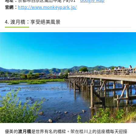
地址：
京都市西京区嵐山中尾下町61
Google Map
官網：
http://www.monkeypark.jp/
4. 渡月橋：享受絕美風景
優美的
渡月橋
是世界有名的橋樑。架在桂川上的這座橋每天迎接