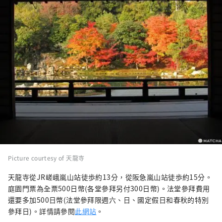
Picture courtesy of 天龍寺
天龍寺從JR嵯峨嵐山站徒歩約13分，從阪急嵐山站徒歩約15分。
庭園門票為全票500日幣(各堂參拜另付300日幣)。法堂參拜費用
還要多加500日幣(法堂參拜限週六、日、國定假日和春秋的特別
參拜日)。詳情請參閱
此網站
。