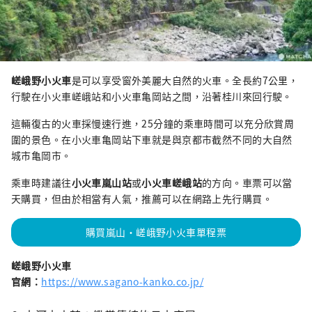
嵯峨野小火車
是可以享受窗外美麗大自然的火車。全長約7公里，
行駛在小火車嵯峨站和小火車亀岡站之間，沿著桂川來回行駛。
這輛復古的火車採慢速行進，25分鐘的乘車時間可以充分欣賞周
圍的景色。在小火車亀岡站下車就是與京都市截然不同的大自然
城市亀岡市。
乘車時建議往
小火車嵐山站
或
小火車嵯峨站
的方向。車票可以當
天購買，但由於相當有人氣，推薦可以在網路上先行購買。
購買嵐山・嵯峨野小火車單程票
嵯峨野小火車
官網：
https://www.sagano-kanko.co.jp/