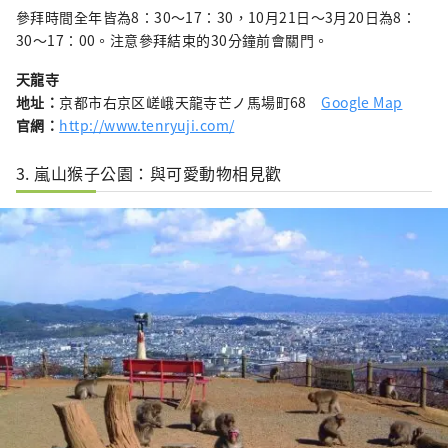
參拜時間全年皆為8：30〜17：30，10月21日〜3月20日為8：
30〜17：00。注意參拜結束的30分鐘前會關門。
天龍寺
地址：
京都市右京区嵯峨天龍寺芒ノ馬場町68
Google Map
官網：
http://www.tenryuji.com/
3. 嵐山猴子公園：與可愛動物相見歡