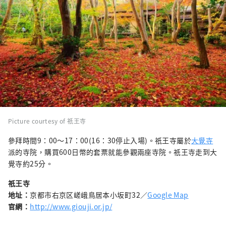
Picture courtesy of 祇王寺
參拜時間9：00〜17：00(16：30停止入場)。祇王寺屬於
大覺寺
派的寺院，購買600日幣的套票就能參觀兩座寺院。祇王寺走到大
覺寺約25分。
祇王寺
地址：
京都市右京区嵯峨鳥居本小坂町32／
Google Map
官網：
http://www.giouji.or.jp/