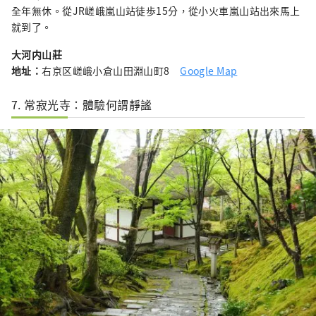
全年無休。從JR嵯峨嵐山站徒歩15分，從小火車嵐山站出來馬上
就到了。
大河内山莊
地址：
右京区嵯峨小倉山田淵山町8
Google Map
7. 常寂光寺：體驗何謂靜謐