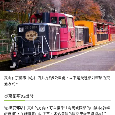
嵐山在京都市中心往西北方約9公里處，以下是幾種相對輕鬆的交
通方式。
從京都車站出發
從
JR京都站
往嵐山的方向，可以搭乘往亀岡或園部的山陰本線(嵯
峨野線)，在嵯峨嵐山站下車。各站皆停的區間車乘車時間為17