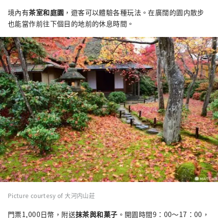
境內有
茶室和庭園
，遊客可以體驗各種玩法。在廣闊的園内散步
也能當作前往下個目的地前的休息時間。
Picture courtesy of 大河内山莊
門票1,000日幣，附送
抹茶與和菓子
。開園時間9：00〜17：00，