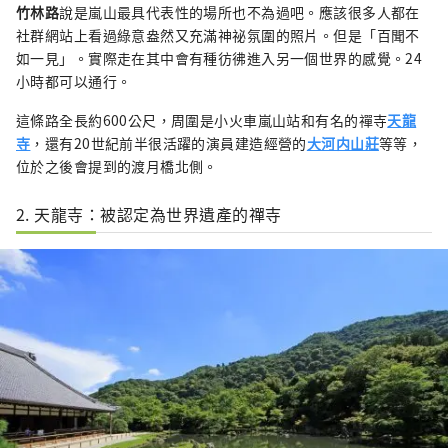
竹林路
說是嵐山最具代表性的場所也不為過吧。應該很多人都在
社群網站上看過綠意盎然又充滿神祕氛圍的照片。但是「百聞不
如一見」。實際走在其中會有種彷彿進入另一個世界的感覺。24
小時都可以通行。
這條路全長約600公尺，周圍是小火車嵐山站和有名的禪寺
天龍
寺
，還有20世紀前半很活躍的演員建造經營的
大河内山莊
等等，
位於之後會提到的渡月橋北側。
2. 天龍寺：被認定為世界遺產的禪寺