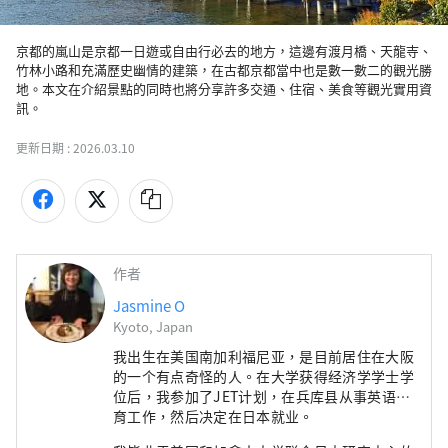
京都的嵐山是京都一日遊或自由行必去的地方，這邊有渡月橋、天龍寺、
竹林小路和充滿歷史幽情的建築，在古都京都當中也是數一數二的觀光勝
地。本文在介紹景點的同時也將分享許多交通、住宿、美食等觀光實用資
訊。
更新日期 :
2026.03.10
作者
Jasmine O
Kyoto, Japan
我出生在美国南加利福尼亚，是目前居住在大阪
的一个有点奇怪的人。在大学获得经济学学士学
位后，我参加了JET计划，在兵库县从事英语教
育工作，然后决定在日本就业。