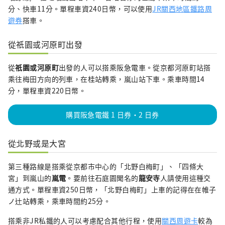
分、快車11分。單程車資240日幣，可以使用
JR關西地區鐵路周
遊券
搭車。
從祇園或河原町出發
從
祇園或河原町
出發的人可以搭乘阪急電車。從京都河原町站搭
乘往梅田方向的列車，在桂站轉乘，嵐山站下車。乘車時間14
分，單程車資220日幣。
購買阪急電鐵 1 日券・2 日券
從北野或是大宮
第三種路線是搭乘從京都市中心的「北野白梅町」、「四條大
宮」到嵐山的
嵐電
。要前往石庭園聞名的
龍安寺
人請使用這種交
通方式。單程車資250日幣，「北野白梅町」上車的記得在在帷子
ノ辻站轉乘，乘車時間約25分。
搭乘非JR私鐵的人可以考慮配合其他行程，使用
關西周遊卡
較為