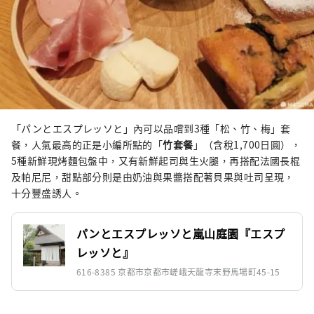
「パンとエスプレッソと」內可以品嚐到3種「松、竹、梅」套
餐，人氣最高的正是小編所點的「
竹套餐
」（含稅1,700日圓），
5種新鮮現烤麵包盤中，又有新鮮起司與生火腿，再搭配法國長棍
及帕尼尼，甜點部分則是由奶油與果醬搭配著貝果與吐司呈現，
十分豐盛誘人。
パンとエスプレッソと嵐山庭園『エスプ
レッソと』
616-8385 京都市京都市嵯峨天龍寺末野馬場町45-15