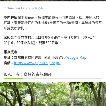
Picture courtesy of 常寂光寺
境内種植樹木和花朵，每個季節都有不同的風景。秋天是迷人的
紅葉，春天是粉紅色的金絲桃(杜鵑花的一種)滿開，與鮮綠的青苔
形成美麗對比。
常寂光寺從竹林的北出口徒歩5分即達。參拜時間9：00〜17：
00(16：30停止入場)、門票500日幣。
常寂光寺
地址：
京都市右京区嵯峨小倉山小倉町3／
Google Map
官網：
https://www.jojakko-ji.or.jp/
8. 祇王寺：寧靜的青苔庭園