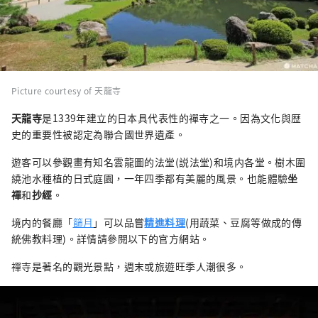
Picture courtesy of 天龍寺
天龍寺
是1339年建立的日本具代表性的禪寺之一。因為文化與歴
史的重要性被認定為聯合國世界遺產。
遊客可以參觀畫有知名雲龍圖的法堂(説法堂)和境内各堂。樹木圍
繞池水種植的日式庭園，一年四季都有美麗的風景。也能體驗
坐
禪
和
抄經
。
境内的餐廳「
篩月
」可以品嘗
精進料理
(用蔬菜、豆腐等做成的傳
統佛教料理)。詳情請參閱以下的官方網站。
禪寺是著名的觀光景點，週末或旅遊旺季人潮很多。