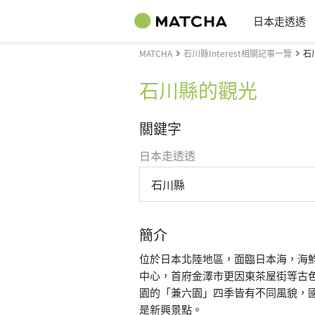
日本走透透
MATCHA
石川縣Interest相關記事一覽
石
石川縣的觀光
關鍵字
日本走透透
石川縣
簡介
位於日本北陸地區，面臨日本海，海
中心，首府金澤市更因東茶屋街等古
園的「兼六園」四季皆有不同風貌，國
是新興景點。