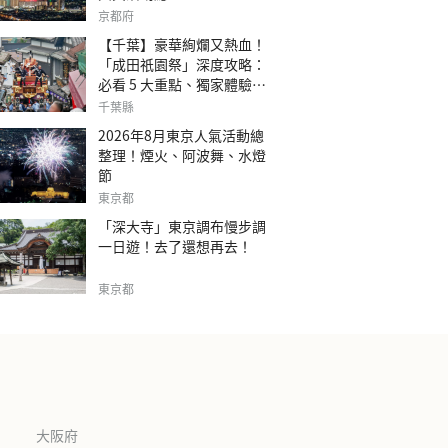
京都府
【千葉】豪華絢爛又熱血！
「成田祇園祭」深度攻略：
必看 5 大重點、獨家體驗指
南
千葉縣
2026年8月東京人氣活動總
整理！煙火、阿波舞、水燈
節
東京都
「深大寺」東京調布慢步調
一日遊！去了還想再去！
東京都
大阪府