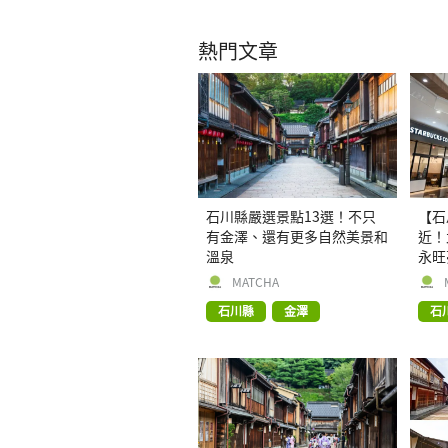
熱門文章
石川縣嚴選景點13選！不只
【石
有金澤、還有更多自然美景和
近！
溫泉
永旺
MATCHA
石川縣
金澤
石