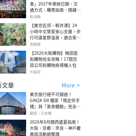
會」2027年舉辦日期、交
通方式、購票指南、隱藏欣
賞地點
新潟縣
【東京近郊・輕井澤】24
小時中文管家安心支援，步
行可達星野溫泉，適合家庭
旅行、三代同遊與紀念日的
長野縣
森林高質感包棟別墅「輕井
【2026大阪購物】梅田逛
澤森四季VILLA」
街購物完全攻略！17間百
貨公司和購物商場懶人包
大阪府
新文章
More
東京旅行絕不可錯過！
GINZA SIX 獨家「限定伴手
禮」與「美食體驗」完全指
南
銀座・日本橋
2026年8月關西盛夏指南！
大阪、京都、奈良、神戶慶
典與活動總整理