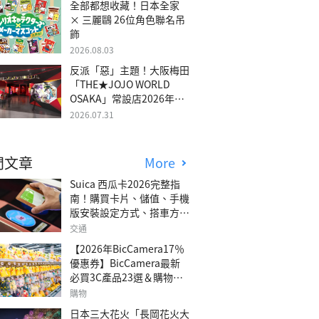
全部都想收藏！日本全家
× 三麗鷗 26位角色聯名吊
飾
2026.08.03
反派「惡」主題！大阪梅田
「THE★JOJO WORLD
OSAKA」常設店2026年冬
季開幕
2026.07.31
門文章
More
Suica 西瓜卡2026完整指
南！購買卡片、儲值、手機
版安裝設定方式、搭車方
法、常見問題解答！
交通
【2026年BicCamera17％
優惠券】BicCamera最新
必買3C產品23選＆購物攻
略
購物
日本三大花火「長岡花火大