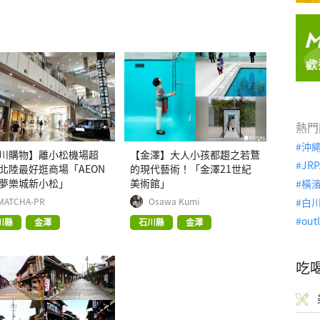
熱門
沖
川購物】離小松機場超
【金澤】大人小孩都趨之若鶩
JRP
北陸最好逛商場「AEON
的現代藝術！「金澤21世紀
夢樂城新小松」
美術館」
橫
MATCHA-PR
Osawa Kumi
白
out
川縣
金澤
石川縣
金澤
吃