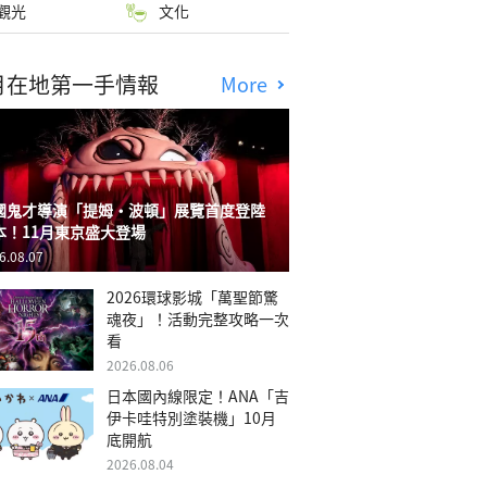
觀光
文化
月在地第一手情報
More
國鬼才導演「提姆・波頓」展覽首度登陸
本！11月東京盛大登場
6.08.07
2026環球影城「萬聖節驚
魂夜」！活動完整攻略一次
看
2026.08.06
日本國內線限定！ANA「吉
伊卡哇特別塗裝機」10月
底開航
2026.08.04