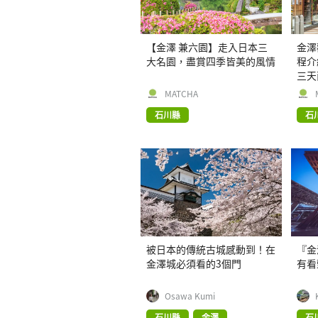
【金澤 兼六園】走入日本三
金澤
大名園，盡賞四季皆美的風情
程介
三天
MATCHA
石川縣
石
被日本的傳統古城感動到！在
『金
金澤城必須看的3個門
有看
Osawa Kumi
石川縣
金澤
石