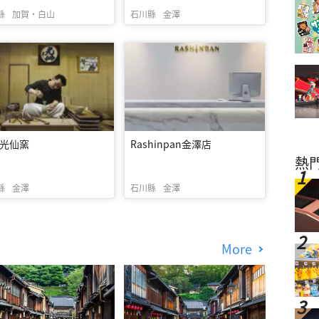
縣
加賀・白山
石川縣
金澤
光仙窯
Rashinpan金澤店
熱
縣
金澤
石川縣
金澤
More