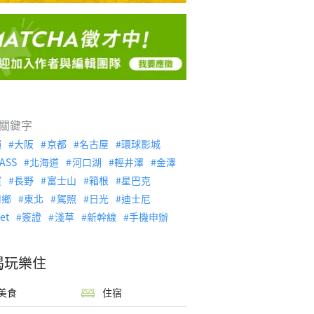
關鍵字
繩
大阪
京都
名古屋
環球影城
ASS
北海道
河口湖
輕井澤
金澤
濱
長野
富士山
箱根
星巴克
川鄉
東北
駕照
日光
迪士尼
let
簽證
淺草
新幹線
手機申辦
喝玩樂住
美食
住宿