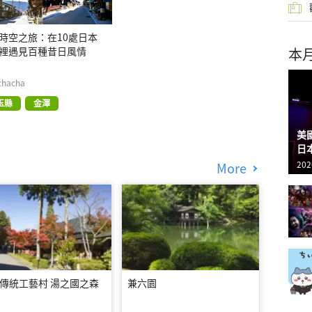
時空之旅：在10處日本
本
裡遇見百種昔日風情
chacha
玉縣
金澤
美
日
202
More
傳統工藝村 湯之國之森
兼六園