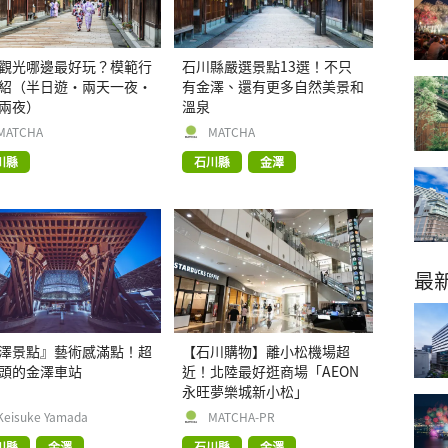
觀光哪邊最好玩？模範行
石川縣嚴選景點13選！不只
紹（半日遊・兩天一夜・
有金澤、還有更多自然美景和
兩夜）
溫泉
MATCHA
MATCHA
川縣
石川縣
金澤
最
澤景點』藝術感滿點！超
【石川購物】離小松機場超
頭的金澤車站
近！北陸最好逛商場「AEON
永旺夢樂城新小松」
Keisuke Yamada
MATCHA-PR
川縣
金澤
石川縣
金澤