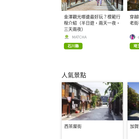
金澤觀光哪邊最好玩？模範行
穿越
程介紹（半日遊・兩天一夜・
老街
三天兩夜）
MATCHA
石川縣
埼
人氣景點
西茶屋街
加賀