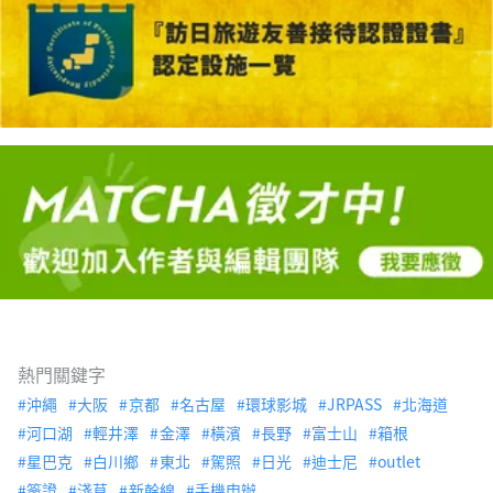
熱門關鍵字
沖繩
大阪
京都
名古屋
環球影城
JRPASS
北海道
河口湖
輕井澤
金澤
橫濱
長野
富士山
箱根
星巴克
白川鄉
東北
駕照
日光
迪士尼
outlet
簽證
淺草
新幹線
手機申辦