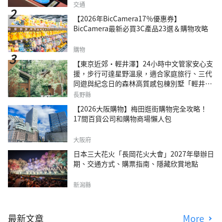
交通
【2026年BicCamera17％優惠券】
BicCamera最新必買3C產品23選＆購物攻略
購物
【東京近郊・輕井澤】24小時中文管家安心支
援，步行可達星野溫泉，適合家庭旅行、三代
同遊與紀念日的森林高質感包棟別墅「輕井澤
森四季VILLA」
長野縣
【2026大阪購物】梅田逛街購物完全攻略！
17間百貨公司和購物商場懶人包
大阪府
日本三大花火「長岡花火大會」2027年舉辦日
期、交通方式、購票指南、隱藏欣賞地點
新潟縣
最新文章
More