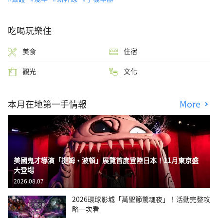
吃喝玩樂住
美食
住宿
觀光
文化
本月在地第一手情報
More
美國鬼才導演「提姆・波頓」展覽首度登陸日本！11月東京盛
大登場
2026.08.07
2026環球影城「萬聖節驚魂夜」！活動完整攻
略一次看