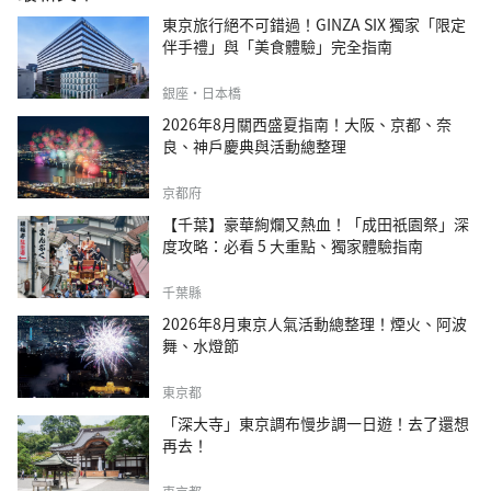
東京旅行絕不可錯過！GINZA SIX 獨家「限定
伴手禮」與「美食體驗」完全指南
銀座・日本橋
2026年8月關西盛夏指南！大阪、京都、奈
良、神戶慶典與活動總整理
京都府
【千葉】豪華絢爛又熱血！「成田祇園祭」深
度攻略：必看 5 大重點、獨家體驗指南
千葉縣
2026年8月東京人氣活動總整理！煙火、阿波
舞、水燈節
東京都
「深大寺」東京調布慢步調一日遊！去了還想
再去！