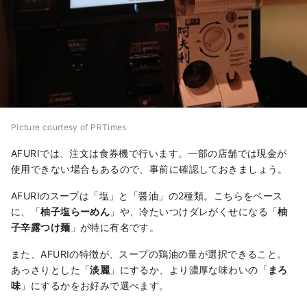
Picture courtesy of PRTimes
AFURIでは、注文は食券機で行います。一部の店舗では現金が
使用できない場合もあるので、事前に確認しておきましょう。
AFURIのスープは「塩」と「醤油」の2種類。こちらをベース
に、「
柚子塩らーめん
」や、冷たいつけダレがくせになる「
柚
子辛露つけ麺
」が特に有名です。
また、AFURIの特徴が、スープの鶏油の量が選択できること。
あっさりとした「
淡麗
」にするか、より濃厚な味わいの「
まろ
味
」にするかをお好みで選べます。