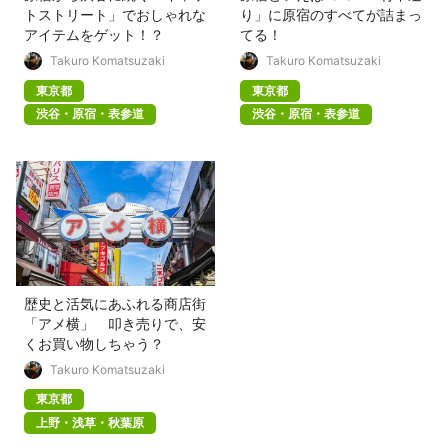
トストリート」でおしゃれな
り」に原宿のすべてが詰まっ
アイテムをゲット！？
てる！
Takuro Komatsuzaki
Takuro Komatsuzaki
東京都
東京都
渋谷・原宿・表参道
渋谷・原宿・表参道
歴史と活気にあふれる商店街
「アメ横」 叩き売りで、安
くお買い物しちゃう？
Takuro Komatsuzaki
東京都
上野・浅草・秋葉原