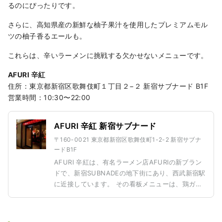
るのにぴったりです。
さらに、高知県産の新鮮な柚子果汁を使用したプレミアムモル
ツの柚子香るエールも。
これらは、辛いラーメンに挑戦する欠かせないメニューです。
AFURI 辛紅
住所：東京都新宿区歌舞伎町１丁目２−２ 新宿サブナード B1F
営業時間：10:30〜22:00
AFURI 辛紅 新宿サブナード
〒160-0021 東京都新宿区歌舞伎町1-2-2 新宿サブナ
ードB1F
AFURI 辛紅は、有名ラーメン店AFURIの新ブラン
ドで、新宿SUBNADEの地下街にあり、西武新宿駅
に近接しています。 その看板メニューは、鶏ガラ
スープに数種類の唐辛子パウダー、辛味噌、調味
辣油、そして定番の柚子果汁を組み合わせた「柚
子辛紅らーめん」です。