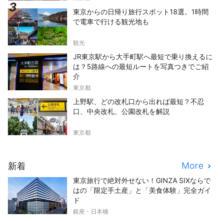
東京からの日帰り旅行スポット18選。1時間
で電車で行ける観光地も
観光
JR東京駅から大手町駅へ最短で乗り換えるに
は？5路線への最短ルートを写真つきでご紹
介
東京都
上野駅、どの改札口から出れば最短？不忍
口、中央改札、公園改札を解説
東京都
More
新着
東京旅行で絶対外せない！GINZA SIXならで
はの「限定手土産」と「美食体験」完全ガイ
ド
銀座・日本橋