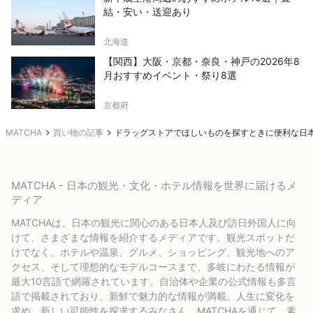
結・安い・送迎あり
北海道
【関西】大阪・京都・奈良・神戸の2026年8
月おすすめイベント・祭り8選
京都府
MATCHA
買い物の記事
ドラッグストアでほしいものを探すときに便利な日
MATCHA - 日本の観光・文化・ホテル情報を世界に届けるメ
ディア
MATCHAは、日本の観光に関心のある日本人及び訪日外国人に向
けて、さまざまな情報を紹介するメディアです。観光スポットだ
けでなく、ホテルや温泉、グルメ、ショッピング、観光地へのア
クセス、そして理想的なモデルコースまで、多岐にわたる情報が
最大10言語で網羅されています。自治体や企業の公式情報も多言
語で掲載されており、新鮮で魅力的な情報が満載。人生に変化を
求め、新しい可能性を探求するみなさん、MATCHAを通じて、素