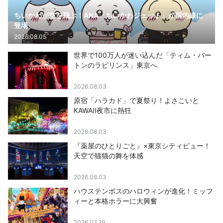
ちいかわが空を飛ぶ！ANA「ちいかわジェット」が国内線に
登場
2026.08.05
世界で100万人が迷い込んだ「ティム・バー
トンのラビリンス」東京へ
2026.08.03
原宿「ハラカド」で夏祭り！よさこいと
KAWAII夜市に熱狂
2026.08.03
『薬屋のひとりごと』×東京シティビュー！
天空で猫猫の舞を体感
2026.08.03
ハウステンボスのハロウィンが進化！ミッフ
ィーと本格ホラーに大興奮
2026.07.29