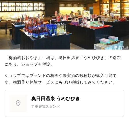
「梅酒蔵おおやま」工場は、奥日田温泉「うめひびき」の別館
にあり、ショップも併設。
ショップではブランドの梅酒や果実酒の数種類が購入可能で
す。梅酒作り体験サービスにもぜひ挑戦してみてください。
奥日田温泉 うめひびき
location_on
〒車充電スタンド