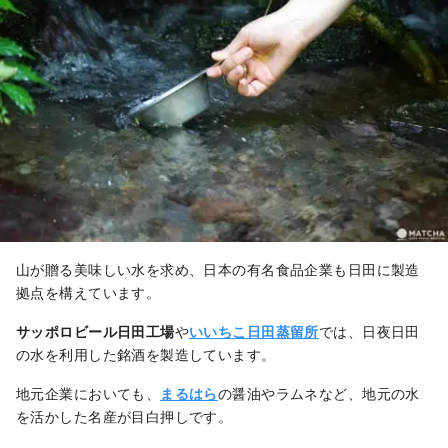
山が贈る美味しい水を求め、日本の有名食品企業も日田に製造
拠点を構えています。
サッポロビール日田工場
や
いいちこ日田蒸留所
では、日夜日田
の水を利用した銘酒を製造しています。
地元企業においても、
まるはら
の醤油やラムネなど、地元の水
を活かした名産が目白押しです。