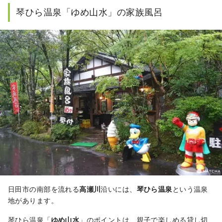
琴ひら温泉「ゆめ山水」の家族風呂
日田市の南部を流れる
高瀬川
沿いには、
琴ひら温泉
という温泉
地があります。
琴ひら温泉「
ゆめ山水
」のポイントは、親子で楽しめる貸し切