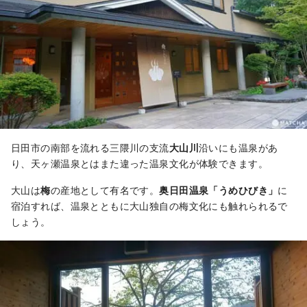
日田市の南部を流れる三隈川の支流
大山川
沿いにも温泉があ
り、天ヶ瀬温泉とはまた違った温泉文化が体験できます。
大山は
梅
の産地として有名です。
奥日田温泉「うめひびき」
に
宿泊すれば、温泉とともに大山独自の梅文化にも触れられるで
しょう。