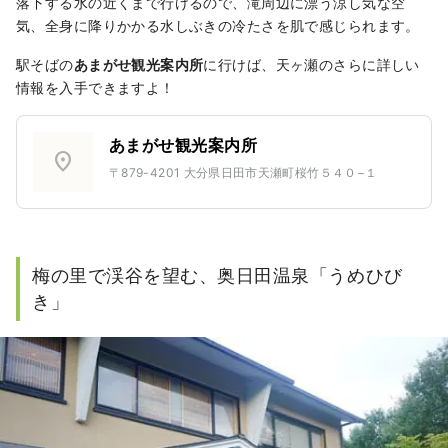
落下する水の近くまで行けるので、滝周辺に漂う涼し気な空
気、全身に降りかかる水しぶきの冷たさを肌で感じられます。
駅そばの
あまがせ観光案内所
に行けば、天ヶ瀬のさらに詳しい
情報を入手できますよ！
あまがせ観光案内所
location_on
〒879-4201 大分県日田市天瀬町桜竹５４０−１
梅の里で渓谷を望む、奥日田温泉「うめひび
き」