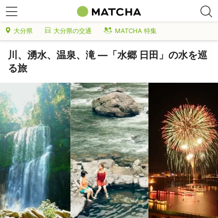
大分県
大分県の交通
MATCHA 特集
川、湧水、温泉、滝 ―「水郷 日田」の水を巡
る旅