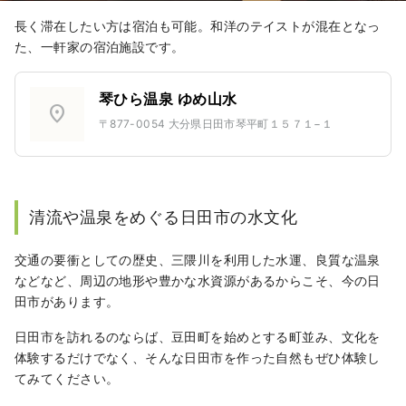
長く滞在したい方は宿泊も可能。和洋のテイストが混在となっ
た、一軒家の宿泊施設です。
琴ひら温泉 ゆめ山水
location_on
〒877-0054 大分県日田市琴平町１５７１−１
清流や温泉をめぐる日田市の水文化
交通の要衝としての歴史、三隈川を利用した水運、良質な温泉
などなど、周辺の地形や豊かな水資源があるからこそ、今の日
田市があります。
日田市を訪れるのならば、豆田町を始めとする町並み、文化を
体験するだけでなく、そんな日田市を作った自然もぜひ体験し
てみてください。