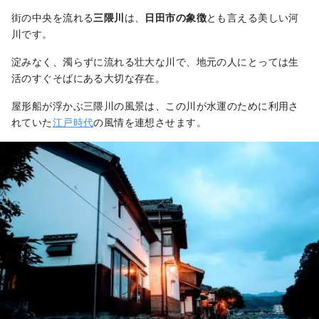
街の中央を流れる
三隈川
は、
日田市の象徴
とも言える美しい河
川です。
淀みなく、濁らずに流れる壮大な川で、地元の人にとっては生
活のすぐそばにある大切な存在。
屋形船が浮かぶ三隈川の風景は、この川が水運のために利用さ
れていた
江戸時代
の風情を連想させます。