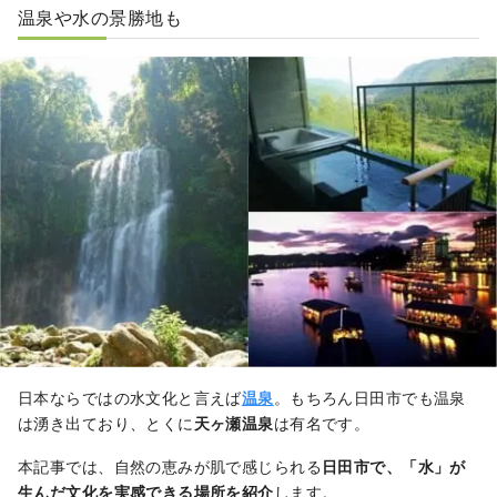
温泉や水の景勝地も
日本ならではの水文化と言えば
温泉
。もちろん日田市でも温泉
は湧き出ており、とくに
天ヶ瀬温泉
は有名です。
本記事では、自然の恵みが肌で感じられる
日田市で、「水」が
生んだ文化を実感できる場所を紹介
します。