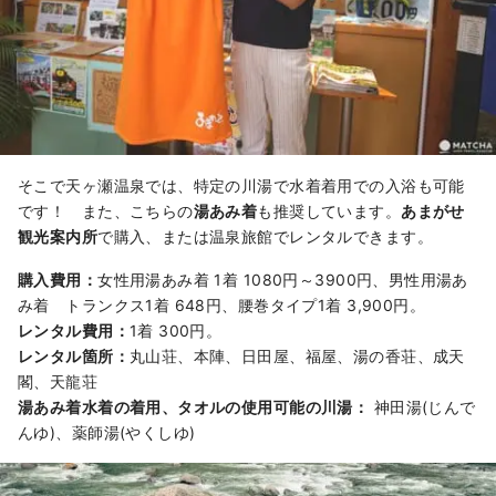
そこで天ヶ瀬温泉では、特定の川湯で水着着用での入浴も可能
です！ また、こちらの
湯あみ着
も推奨しています。
あまがせ
観光案内所
で購入、または温泉旅館でレンタルできます。
購入費用：
女性用湯あみ着 1着 1080円～3900円、男性用湯あ
み着 トランクス1着 648円、腰巻タイプ1着 3,900円。
レンタル費用：
1着 300円。
レンタル箇所：
丸山荘、本陣、日田屋、福屋、湯の香荘、成天
閣、天龍荘
湯あみ着水着の着用、タオルの使用可能の川湯：
神田湯(じんで
んゆ)、薬師湯(やくしゆ)