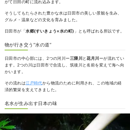
がて日田の町に流れ込みます。
そうしてもたらされた豊かな水は日田市の美しい景観を生み、
グルメ・温泉などの文化を育みました。
日田市が「
水郷(すいきょう=水の町)
」とも呼ばれる所以です。
物が行き交う“水の道”
日田市の中心部には、2つの河川ー
三隈川
と
花月川
ーが流れてい
ます。2つの川は日田市で合流し、筑後川と名前を変えて海へ向
かいます。
その流れは
江戸時代
から物流のために利用され、この地域の経
済的繁栄を支えてきました。
名水が生み出す日本の味