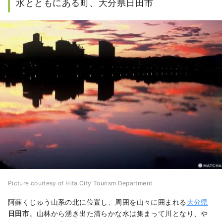
水とともにある町、大分県日田市
ます。
Picture courtesy of Hita City Tourism Department
阿蘇くじゅう山系の北に位置し、周囲を山々に囲まれる
大分県
日田市
。山林から湧き出た清らかな水は集まって川となり、や