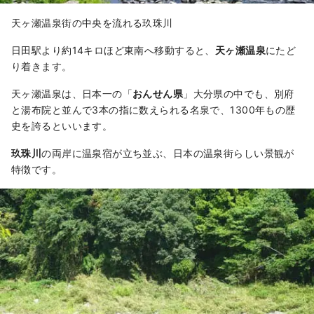
天ヶ瀬温泉街の中央を流れる玖珠川
日田駅より約14キロほど東南へ移動すると、
天ヶ瀬温泉
にたど
り着きます。
天ヶ瀬温泉は、日本一の「
おんせん県
」大分県の中でも、別府
と湯布院と並んで3本の指に数えられる名泉で、1300年もの歴
史を誇るといいます。
玖珠川
の両岸に温泉宿が立ち並ぶ、日本の温泉街らしい景観が
特徴です。