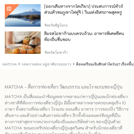
[ออกเดินทางจากโตเกียว] ประสบการณ์ทัวร์
ส่วนตัวชมภูเขาไฟฟูจิ | วันแห่งอิสรภาพสุดหรู
จังหวัดชิซูโอกะ
ลิ้มรสโอซาก้าแบบครบถ้วน: อาหารพิเศษที่คน
ท้องถิ่นชื่นชอบ
จังหวัดโอซาก้า
MATCHA
บทความของ อยู่อาศัยระยะยาว
ต้องเตรียมเงินสักเท่าไหร่นะ? เรื่องพื้น
MATCHA - สื่อการท่องเที่ยว วัฒนธรรม และโรงแรมของญี่ปุ่น
MATCHA เป็นสื่อแนะนำข้อมูลหลากหลายแก่ชาวญี่ปุ่นและนักท่องเที่ยว
ต่างชาติที่ต้องการท่องเที่ยวญี่ปุ่น มีเนื้อหาหลากหลายครอบคลุมถึง 10
ภาษา ทั้งสถานที่ท่องเที่ยว โรงแรม ออนเซ็น อาหาร การชอปปิง วิธีการ
เดินทาง และตัวอย่างเส้นทางท่องเที่ยว อีกทั้งยังเผยแพร่ข้อมูลที่เป็น
ทางการล่าสุดจากหน่วยงานท้องถิ่นและบริษัทต่างๆ ของญี่ปุ่นด้วย
MATCHA ขอมอบทริปท่องเที่ยวญี่ปุ่นสุดวิเศษ สำหรับนักท่องเที่ยวที่