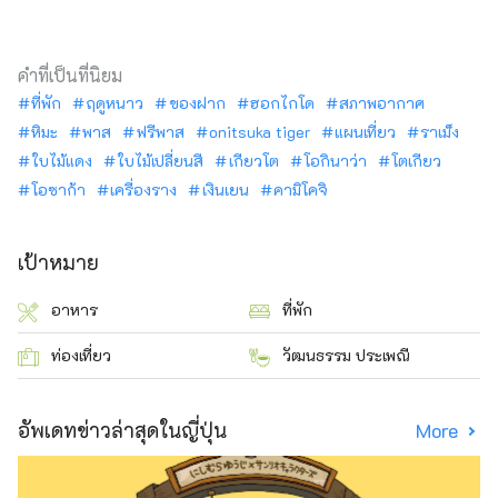
คำที่เป็นที่นิยม
ที่พัก
ฤดูหนาว
ของฝาก
ฮอกไกโด
สภาพอากาศ
หิมะ
พาส
ฟรีพาส
onitsuka tiger
แผนเที่ยว
ราเม็ง
ใบไม้แดง
ใบไม้เปลี่ยนสี
เกียวโต
โอกินาว่า
โตเกียว
โอซาก้า
เครื่องราง
เงินเยน
คามิโคจิ
เป้าหมาย
อาหาร
ที่พัก
ท่องเที่ยว
วัฒนธรรม ประเพณี
อัพเดทข่าวล่าสุดในญี่ปุ่น
More