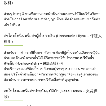
数料)
ส่วนจูไกเทซูเรียวหรือค่านายหน้าเป็นค่าตอบแทนให้กับบริษัทจัดหา
บ้านในการจัดหาห้องและทำสัญญา มักจะคิดค่าตอบแทนเท่ากับค่า
เช่า 1 เดือน
ค่าโฮะโชนินหรือค่าผู้ค้ำประกัน (Hoshounin Hiyou - 保証人
費用)
สำหรับชาวต่างชาติที่จะเช่าห้อง จะต้องมีผู้ค้ำประกันเป็นชาวญี่ปุ่น
ด้วย แต่ถ้าหาใครมาค้ำไม่ได้ก็สามารถใช้บริการของ
บริษัทค้ำ
ประกัน (Hoshoukaisha - 保証会社)
ได้
ค่าบริการของบริษัทค้ำประกันจะอยู่ราวๆ 50-120% ของค่าเช่า
ห้อง บริษัทค้ำประกันอาจมีการคัดเลือกผู้เช่าห้องและผู้เช่าห้องจะ
ต้องผ่านการตรวจสอบจากบริษัทเพื่อทำสัญญาด้วย
คะไซโฮเคงหรือค่าประกันอุบัติภัย (Kasai Hoken - 火災保
険)