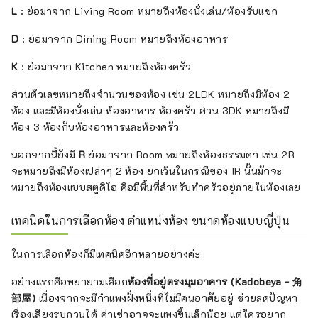
L
: ย่อมาจาก Living Room หมายถึงห้องนั่งเล่น/ห้องรับแขก
D
: ย่อมาจาก Dining Room หมายถึงห้องอาหาร
K
: ย่อมาจาก Kitchen หมายถึงห้องครัว
ส่วนตัวเลขหมายถึงจำนวนของห้อง เช่น 2LDK หมายถึงมีห้อง 2
ห้อง และมีห้องนั่งเล่น ห้องอาหาร ห้องครัว ส่วน 3DK หมายถึงมี
ห้อง 3 ห้องกับห้องอาหารและห้องครัว
นอกจากนี้ยังมี
R
ย่อมาจาก Room หมายถึงห้องธรรมดา เช่น 2R
จะหมายถึงมีห้องเปล่าๆ 2 ห้อง ยกเว้นในกรณีของ 1R นั้นมักจะ
หมายถึงห้องแบบสตูดิโอ คือมีพื้นที่สำหรับทำครัวอยู่ภายในห้องเลย
เทคนิคในการเลือกห้อง ตำแหน่งห้อง ขนาดห้องแบบญี่ปุ่น
ในการเลือกห้องก็มีเทคนิคอีกหลายอย่างค่ะ
อย่างแรกคือพยายามเลือก
ห้องที่อยู่ตรงมุมอาคาร (Kadobeya - 角
部屋)
เนื่องจากจะมีกำแพงฝั่งหนึ่งที่ไม่มีคนอาศัยอยู่ ช่วยลดปัญหา
เรื่องเสียงรบกวนได้ ค่าเช่าอาจจะแพงขึ้นเล็กน้อย แต่ใครอยาก