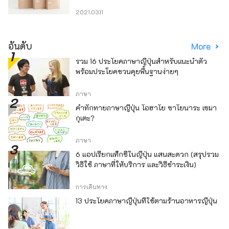
2021.03.11
อันดับ
More
รวม 16 ประโยคภาษาญี่ปุ่นสำหรับแนะนำตัว
พร้อมประโยคชวนคุยพื้นฐานง่ายๆ
ภาษา
คำทักทายภาษาญี่ปุ่น โอฮาโย ซาโยนาระ เซมา
กุเตะ?
ภาษา
6 แอปเรียกแท็กซี่ในญี่ปุ่น แสนสะดวก (สรุปรวม
วิธีใช้ ภาษาที่ให้บริการ และวิธีชำระเงิน)
การเดินทาง
13 ประโยคภาษาญี่ปุ่นที่ใช้ตามร้านอาหารญี่ปุ่น