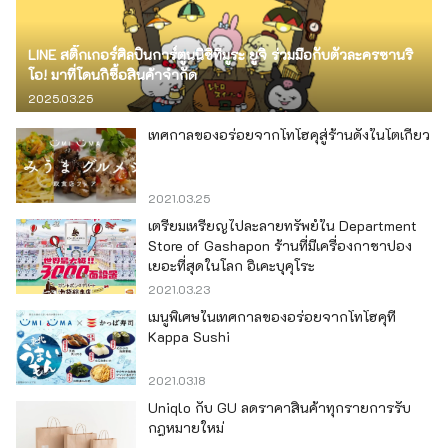
LINE สติ๊กเกอร์ศิลปินการ์ตูนนิชิทีมูระ ยูจิ ร่วมมือกับตัวละครซานริ
โอ! มาที่โดนกิซื้อสินค้าจำกัด
2025.03.25
เทศกาลของอร่อยจากโทโฮคุสู่ร้านดังในโตเกียว
2021.03.25
เตรียมเหรียญไปละลายทรัพย์ใน Department
Store of Gashapon ร้านที่มีเครื่องกาชาปอง
เยอะที่สุดในโลก อิเคะบุคุโระ
2021.03.23
เมนูพิเศษในเทศกาลของอร่อยจากโทโฮคุที่
Kappa Sushi
2021.03.18
Uniqlo กับ GU ลดราคาสินค้าทุกรายการรับ
กฎหมายใหม่