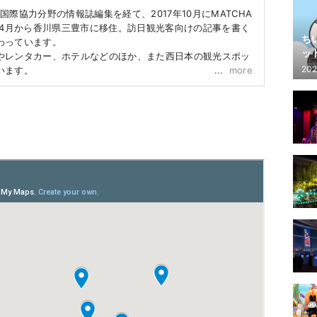
R、国際協力分野の情報誌編集を経て、2017年10月にMATCHA
年4月から香川県三豊市に移住。訪日観光客向けの記事を書く
ち
わっています。
ッ
やレンタカー、ホテルなどのほか、また西日本の観光スポッ
202
います。
more