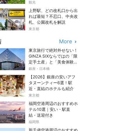
観光
上野駅、どの改札口から出
れば最短？不忍口、中央改
札、公園改札を解説
東京都
着
More
東京旅行で絶対外せない！
GINZA SIXならではの「限
定手土産」と「美食体験」
完全ガイド
銀座・日本橋
【2026】銀座の安いアフ
タヌーンティー6選！駅
近・直結のホテルも紹介
東京都
福岡空港周辺のおすすめホ
テル10選｜安い・駅直
結・送迎付き
福岡県
新千歳空港周辺のおすすめ