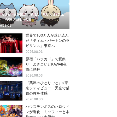
いかわが空を飛ぶ！ANA「ちいかわジェ
ト」が国内線に登場
6.08.05
世界で100万人が迷い込ん
だ「ティム・バートンのラ
ビリンス」東京へ
2026.08.03
原宿「ハラカド」で夏祭
り！よさこいとKAWAII夜
市に熱狂
2026.08.03
『薬屋のひとりごと』×東
京シティビュー！天空で猫
猫の舞を体感
2026.08.03
ハウステンボスのハロウィ
ンが進化！ミッフィーと本
格ホラーに大興奮