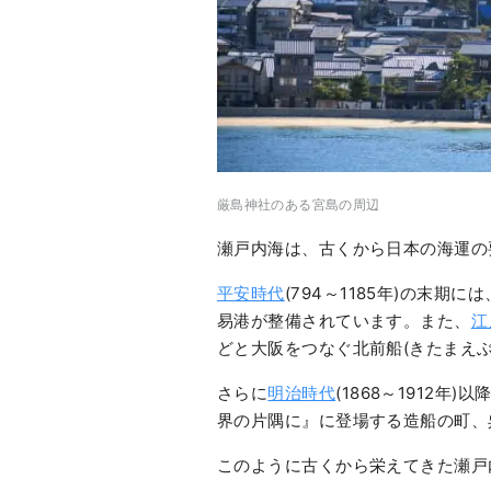
厳島神社のある宮島の周辺
瀬戸内海は、古くから日本の海運の
平安時代
(794～1185年)の末期
易港が整備されています。また、
江
どと大阪をつなぐ北前船(きたまえ
さらに
明治時代
(1868～1912
界の片隅に』に登場する造船の町、
このように古くから栄えてきた瀬戸