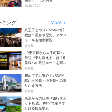
2026.07.29
ンキング
More
八王子まつり2026年の日
程は？屋台や歴史、スケジ
ュールも徹底解説
東京都
JR東京駅から大手町駅へ
最短で乗り換えるには？5
路線への最短ルートを写真
つきでご紹介
東京都
初めてでも安心！JR新宿
駅から私鉄・地下鉄への乗
りかえ方法
東京都
東京からの日帰り旅行スポ
ット18選。1時間で電車で
行ける観光地も