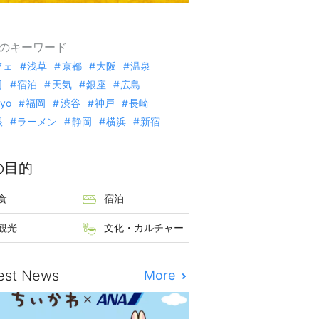
のキーワード
フェ
浅草
京都
大阪
温泉
司
宿泊
天気
銀座
広島
kyo
福岡
渋谷
神戸
長崎
根
ラーメン
静岡
横浜
新宿
の目的
食
宿泊
観光
文化・カルチャー
est News
More