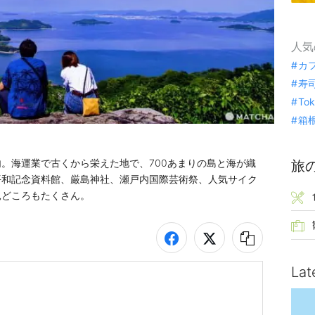
人気
カ
寿
To
箱
。海運業で古くから栄えた地で、700あまりの島と海が織
旅
平和記念資料館、厳島神社、瀬戸内国際芸術祭、人気サイク
見どころもたくさん。
Lat