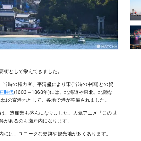
要衝として栄えてきました。
には、当時の権力者、平清盛により宋(当時の中国)との貿
戸時代
(1603～1868年)には、北海道や東北、北陸な
ぶね)の寄港地として、各地で港が整備されました。
年)以降は、造船業も盛んになりました。人気アニメ『この世
呉があるのも瀬戸内になります。
内には、ユニークな史跡や観光地が多くあります。