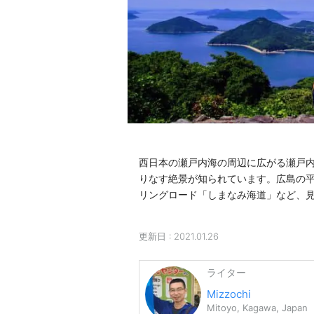
西日本の瀬戸内海の周辺に広がる瀬戸内
りなす絶景が知られています。広島の
リングロード「しまなみ海道」など、
更新日 :
2021.01.26
ライター
Mizzochi
Mitoyo, Kagawa, Japan