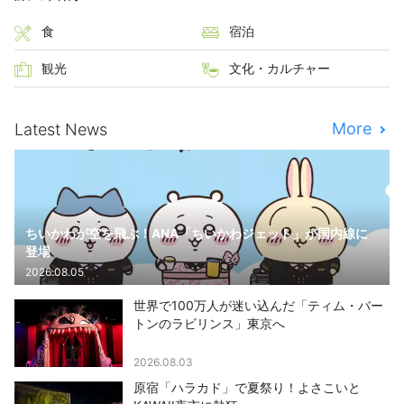
食
宿泊
観光
文化・カルチャー
More
Latest News
ちいかわが空を飛ぶ！ANA「ちいかわジェット」が国内線に
登場
2026.08.05
世界で100万人が迷い込んだ「ティム・バー
トンのラビリンス」東京へ
2026.08.03
原宿「ハラカド」で夏祭り！よさこいと