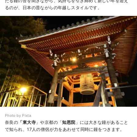
たる鐘の音を聞きながら、気持ちを引き締めて新しい年を迎え
るのが、日本の昔ながらの年越しスタイルです。
Photo by Pixta
奈良の
「東大寺
」や京都の「
知恩院
」には大きな鐘があること
で知られ、17人の僧侶が力をあわせて同時に鐘をつきます。