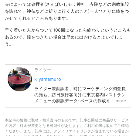
寺によっては参拝者(さんぱいしゃ：神社、寺院などの宗教施設
を訪れて、神仏などに祈りに行く人のこと)一人ひとりに鐘をつ
かせてくれるところもあります。
早く着いた人からついて108回になったら終わりというところも
あるので、鐘をつきたい場合は早めに出かけるとよいでしょ
う。
ライター
k_yamamuro
ライター兼翻訳者、時にマーケティング調査員
の顔も。訪日旅行客向けに東京都内レストラン
メニューの翻訳データ･ベースの作成や、宿・
more
ホテル情報検索サイトの翻訳も手掛けてきまし
た。旅行と食材研究が趣味です。
本記事の情報は取材・執筆当時のものです。記事公開後に商品やサービス
の内容・料金が変更となる可能性があります。ご利用の際は改めてご確認
ください。また、記事には、アフィリエイトリンクが含まれている場合が