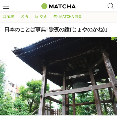
観光
食
交通
MATCHA 特集
日本のことば事典｢除夜の鐘(じょやのかね)｣