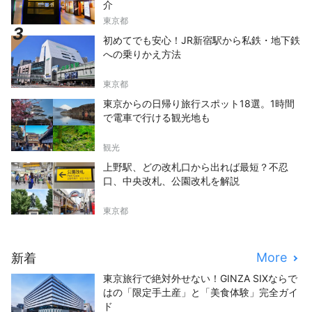
介
東京都
初めてでも安心！JR新宿駅から私鉄・地下鉄
への乗りかえ方法
東京都
東京からの日帰り旅行スポット18選。1時間
で電車で行ける観光地も
観光
上野駅、どの改札口から出れば最短？不忍
口、中央改札、公園改札を解説
東京都
More
新着
東京旅行で絶対外せない！GINZA SIXならで
はの「限定手土産」と「美食体験」完全ガイ
ド