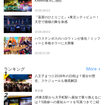
KAWAII夜市に熱狂
2026.08.03
『薬屋のひとりごと』×東京シティビュー！
天空で猫猫の舞を体感
2026.08.03
ハウステンボスのハロウィンが進化！ミッフ
ィーと本格ホラーに大興奮
2026.07.29
More
ランキング
八王子まつり2026年の日程は？屋台や歴
史、スケジュールも徹底解説
東京都
JR東京駅から大手町駅へ最短で乗り換えるに
は？5路線への最短ルートを写真つきでご紹