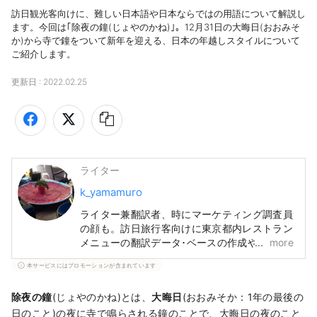
訪日観光客向けに、難しい日本語や日本ならではの用語について解説し
ます。今回は｢除夜の鐘(じょやのかね)｣。12月31日の大晦日(おおみそ
か)から寺で鐘をついて新年を迎える、日本の年越しスタイルについて
ご紹介します。
更新日 :
2022.02.25
ライター
k_yamamuro
ライター兼翻訳者、時にマーケティング調査員
の顔も。訪日旅行客向けに東京都内レストラン
メニューの翻訳データ･ベースの作成や、宿・
more
ホテル情報検索サイトの翻訳も手掛けてきまし
本サービスにはプロモーションが含まれています
た。旅行と食材研究が趣味です。
除夜の鐘
(じょやのかね)とは、
大晦日
(おおみそか：1年の最後の
日のこと)の夜に寺で鳴らされる鐘のことで、大晦日の夜のこと