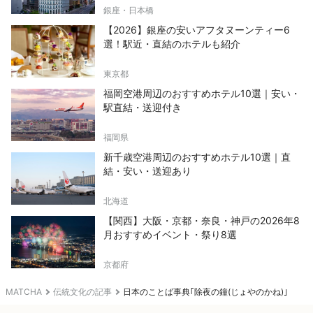
銀座・日本橋
【2026】銀座の安いアフタヌーンティー6
選！駅近・直結のホテルも紹介
東京都
福岡空港周辺のおすすめホテル10選｜安い・
駅直結・送迎付き
福岡県
新千歳空港周辺のおすすめホテル10選｜直
結・安い・送迎あり
北海道
【関西】大阪・京都・奈良・神戸の2026年8
月おすすめイベント・祭り8選
京都府
MATCHA
伝統文化の記事
日本のことば事典｢除夜の鐘(じょやのかね)｣