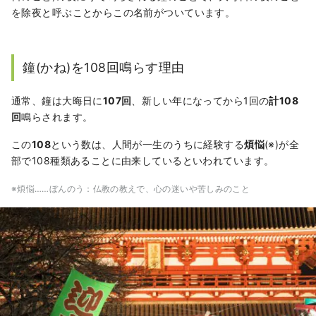
を除夜と呼ぶことからこの名前がついています。
鐘(かね)を108回鳴らす理由
通常、鐘は大晦日に
107回
、新しい年になってから1回の
計108
回
鳴らされます。
この
108
という数は、人間が一生のうちに経験する
煩悩
(※)が全
部で108種類あることに由来しているといわれています。
※煩悩……ぼんのう：仏教の教えで、心の迷いや苦しみのこと