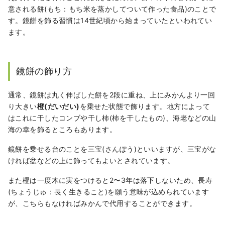
意される餅(もち：もち米を蒸かしてついて作った食品)のことで
す。鏡餅を飾る習慣は14世紀頃から始まっていたといわれてい
ます。
鏡餅の飾り方
通常、鏡餅は丸く伸ばした餅を2段に重ね、上にみかんより一回
り大きい
橙(だいだい)
を乗せた状態で飾ります。地方によって
はこれに干したコンブや干し柿(柿を干したもの)、海老などの山
海の幸を飾るところもあります。
鏡餅を乗せる台のことを三宝(さんぽう)といいますが、三宝がな
ければ盆などの上に飾ってもよいとされています。
また橙は一度木に実をつけると2〜3年は落下しないため、長寿
(ちょうじゅ：長く生きること)を願う意味が込められています
が、こちらもなければみかんで代用することができます。