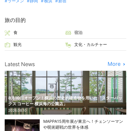
ラーメン
静岡
横浜
新宿
旅の目的
食
宿泊
観光
文化・カルチャー
More
Latest News
8月10日オープン！横浜の歴史的建造物を用いた「スターバッ
クス コーヒー 横浜海の公園店」
2026.08.10
MAPPA15周年展が東京へ！チェンソーマン
や呪術廻戦の世界を体感