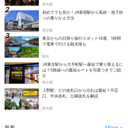
東京都
初めてでも安心！JR新宿駅から私鉄・地下鉄
への乗りかえ方法
東京都
東京からの日帰り旅行スポット18選。1時間
で電車で行ける観光地も
観光
JR東京駅から大手町駅へ最短で乗り換えるに
は？5路線への最短ルートを写真つきでご紹
介
東京都
上野駅、どの改札口から出れば最短？不忍
口、中央改札、公園改札を解説
東京都
More
新着