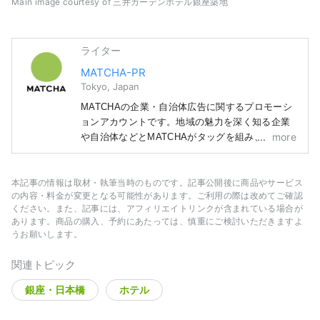
Main image courtesy of 三井ガーデンホテル銀座築地
ライター
MATCHA-PR
Tokyo, Japan
MATCHAの企業・自治体広告に関するプロモーシ
ョンアカウントです。地域の魅力を深く知る企業
more
や自治体などとMATCHAがタッグを組み、読者の
みなさまにまだ知られていない日本の魅力をお届
けします！ 記事に関しては、紹介する地域の自
治体や企業などから得た情報をもとに作成してい
本記事の情報は取材・執筆当時のものです。記事公開後に商品やサービス
の内容・料金が変更となる可能性があります。ご利用の際は改めてご確認
ます。
ください。また、記事には、アフィリエイトリンクが含まれている場合が
あります。商品の購入、予約にあたっては、慎重にご検討いただきますよ
うお願いします。
関連トピック
銀座・日本橋
ホテル