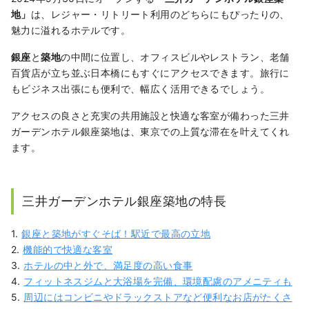
地」
は、レジャー・リトリート利用のどちらにもぴったりの、
魅力に溢れるホテルです。
銀座
と
築地
の中間に位置し、オフィスビルやレストラン、老舗
百貨店が立ち並ぶ日本橋にもすぐにアクセスできます。旅行に
もビジネス出張にも便利で、幅広く活用できるでしょう。
アクセスの良さと充実の共用施設と快適な客室が備わった三井
ガーデンホテル銀座築地は、東京での上質な滞在を叶えてくれ
ます。
三井ガーデンホテル銀座築地の特長
1.
銀座と築地がすぐそば！駅近で最高の立地
2.
機能的で快適な客室
3.
ホテルの中と外で、満足度の高い食事
4.
フィットネスジムと大浴場を完備、環境配慮のアメニティも
5.
周辺にはコンビニやドラックストアなど便利なお店がたくさ