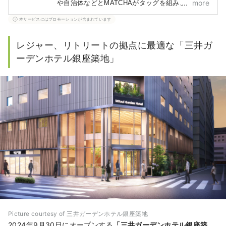
more
や自治体などとMATCHAがタッグを組み、読者の
みなさまにまだ知られていない日本の魅力をお届
本サービスにはプロモーションが含まれています
けします！ 記事に関しては、紹介する地域の自
治体や企業などから得た情報をもとに作成してい
レジャー、リトリートの拠点に最適な「三井ガ
ます。
ーデンホテル銀座築地」
Picture courtesy of 三井ガーデンホテル銀座築地
2024年9月30日にオープンする
「三井ガーデンホテル銀座築