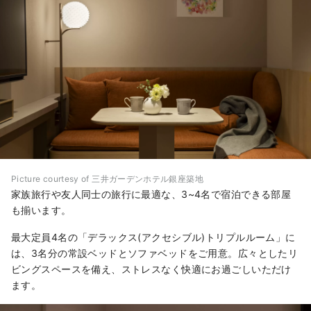
Picture courtesy of 三井ガーデンホテル銀座築地
家族旅行や友人同士の旅行に最適な、3~4名で宿泊できる部屋
も揃います。
最大定員4名の「デラックス(アクセシブル)トリプルルーム」に
は、3名分の常設ベッドとソファベッドをご用意。広々としたリ
ビングスペースを備え、ストレスなく快適にお過ごしいただけ
ます。