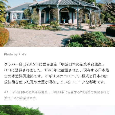
Photo by Pixta
グラバー邸は2015年に世界遺産「明治日本の産業革命遺産
」
(※1)に登録されました。1863年に建設された、現存する日本最
古の木造洋風建築です。イギリスのコロニアル様式と日本の伝
統技術を使った瓦
や土壁
が混在しているユニークな邸宅です。
※１：明治日本の産業革命遺産……8県11市に点在する23資産で構成される
近代日本の産業遺産群
。