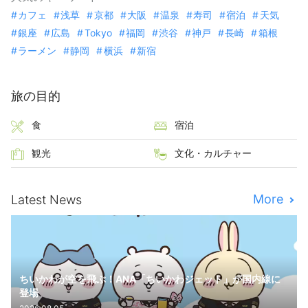
カフェ
浅草
京都
大阪
温泉
寿司
宿泊
天気
銀座
広島
Tokyo
福岡
渋谷
神戸
長崎
箱根
ラーメン
静岡
横浜
新宿
旅の目的
食
宿泊
観光
文化・カルチャー
More
Latest News
ちいかわが空を飛ぶ！ANA「ちいかわジェット」が国内線に
登場