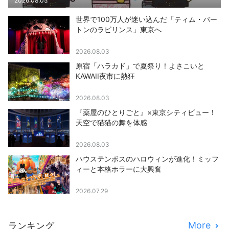
2026.08.05
世界で100万人が迷い込んだ「ティム・バー
トンのラビリンス」東京へ
2026.08.03
原宿「ハラカド」で夏祭り！よさこいと
KAWAII夜市に熱狂
2026.08.03
『薬屋のひとりごと』×東京シティビュー！
天空で猫猫の舞を体感
2026.08.03
ハウステンボスのハロウィンが進化！ミッフ
ィーと本格ホラーに大興奮
2026.07.29
More
ランキング