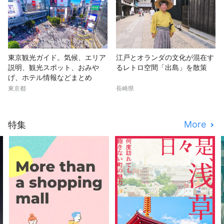
東京観光ガイド。気候、エリア
江戸とオランダの文化が混在す
説明、観光スポット、おみや
るレトロ空間「出島」を散策
げ、ホテル情報などまとめ
東京都
長崎県
More
特集