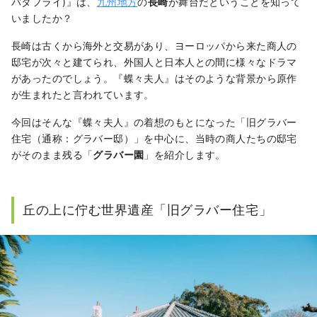
バタフライ)』は、
九州地方
の
長崎
が舞台だということを知って
いましたか？
長崎は古くから海外と交易があり、ヨーロッパから来た商人の
邸宅が次々と建てられ、外国人と日本人との間に様々なドラマ
があったのでしょう。『蝶々夫人』はそのような背景から原作
が生まれたと言われています。
今回はそんな『蝶々夫人』の着想のもとになった「旧グラバー
住宅（通称：グラバー邸）」を中心に、当時の商人たちの邸宅
がそのまま残る「
グラバー園
」を紹介します。
丘の上に佇む世界遺産「旧グラバー住宅」