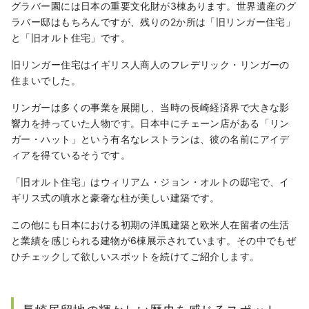
グラバー園には日本の重要文化財が3棟あります。世界遺産のグ
ラバー邸はもちろんですが、残りの2か所は「旧リンガー住宅」
と「旧オルト住宅」です。
旧リンガー住宅はイギリス人商人のフレデリック・リンガー
の
住まいでした。
リンガーは多くの事業を展開し、当時の長崎経済界で大きな影
響力を持っていた人物です。日本中にチェーン店がある「リン
ガー・ハット」という有名なレストランは、彼の名前にアイデ
ィアを得ているそうです。
「旧オルト住宅」はウィリアム・ジョン・オルト
の邸宅で、イ
ギリス式の噴水と豪奢な柱が美しい建築です。
この他にも日本における初期の洋風建築と欧米人在留者の生活
と業績を感じられる建物が6棟展示されています。その中でもぜ
ひチェックして欲しいスポットを続けてご紹介します。