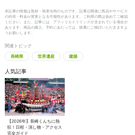
行する中で見つけた新しい発見を、多くの人と
シェアしていきたいです。
本記事の情報は取材・執筆当時のものです。記事公開後に商品やサービス
の内容・料金が変更となる可能性があります。ご利用の際は改めてご確認
ください。また、記事には、アフィリエイトリンクが含まれている場合が
あります。商品の購入、予約にあたっては、慎重にご検討いただきますよ
うお願いします。
関連トピック
長崎県
世界遺産
建築
人気記事
【2026年】長崎くんちに熱
狂！日程・演し物・アクセス
完全ガイド