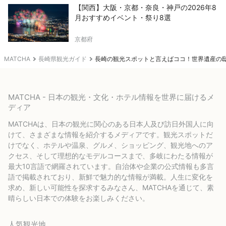
【関西】大阪・京都・奈良・神戸の2026年8
月おすすめイベント・祭り8選
京都府
MATCHA
長崎県観光ガイド
長崎の観光スポットと言えばココ！世界遺産の
MATCHA - 日本の観光・文化・ホテル情報を世界に届けるメ
ディア
MATCHAは、日本の観光に関心のある日本人及び訪日外国人に向
けて、さまざまな情報を紹介するメディアです。観光スポットだ
けでなく、ホテルや温泉、グルメ、ショッピング、観光地へのア
クセス、そして理想的なモデルコースまで、多岐にわたる情報が
最大10言語で網羅されています。自治体や企業の公式情報も多言
語で掲載されており、新鮮で魅力的な情報が満載。人生に変化を
求め、新しい可能性を探求するみなさん、MATCHAを通じて、素
晴らしい日本での体験をお楽しみください。
人気観光地