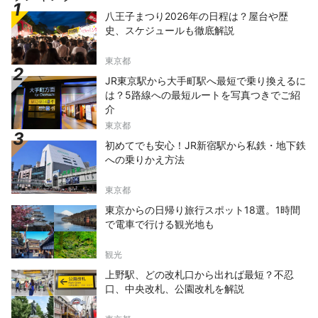
八王子まつり2026年の日程は？屋台や歴
史、スケジュールも徹底解説
東京都
JR東京駅から大手町駅へ最短で乗り換えるに
は？5路線への最短ルートを写真つきでご紹
介
東京都
初めてでも安心！JR新宿駅から私鉄・地下鉄
への乗りかえ方法
東京都
東京からの日帰り旅行スポット18選。1時間
で電車で行ける観光地も
観光
上野駅、どの改札口から出れば最短？不忍
口、中央改札、公園改札を解説