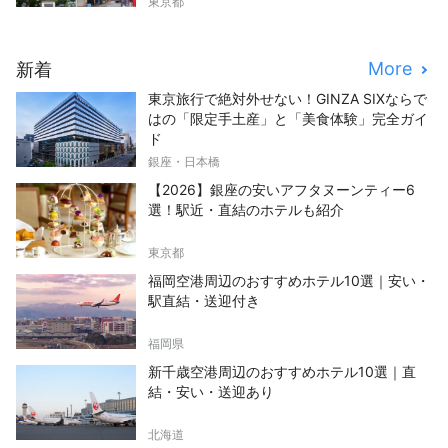
東京都
More
新着
東京旅行で絶対外せない！GINZA SIXならで
はの「限定手土産」と「美食体験」完全ガイ
ド
銀座・日本橋
【2026】銀座の安いアフタヌーンティー6
選！駅近・直結のホテルも紹介
東京都
福岡空港周辺のおすすめホテル10選｜安い・
駅直結・送迎付き
福岡県
新千歳空港周辺のおすすめホテル10選｜直
結・安い・送迎あり
北海道