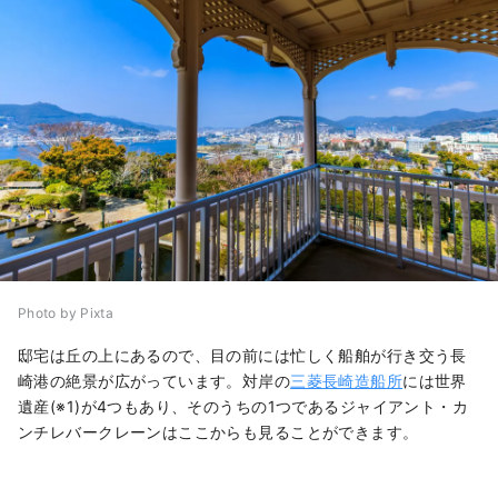
Photo by Pixta
邸宅は丘の上にあるので、目の前には忙しく船舶が行き交う長
崎港の絶景が広がっています。対岸の
三菱長崎造船所
には世界
遺産(※1)が4つもあり、そのうちの1つであるジャイアント・カ
ンチレバークレーンはここからも見ることができます。