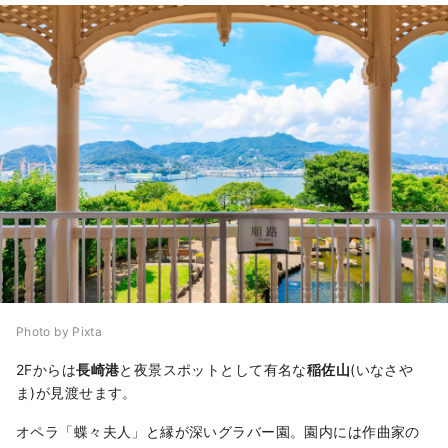
Photo by Pixta
2Fからは
長崎港
と夜景スポットとして有名な
稲佐山
(いなさや
ま)が見渡せます。
オペラ「蝶々夫人」と縁が深いグラバー園。園内には作曲家の