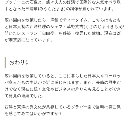
プッチーニ
の石像と、蝶々夫人の好演で国際的な人気オペラ歌
手となった三浦環(みうらたまき)の銅像が置かれています。
広い園内を散策したら、洋館でティータイム。こちらはもとも
と日本人初の西洋料理のシェフ・草野丈吉(くさのじょうきち)が
開いたレストラン「自由亭」を移築・復元した建物。現在は2F
が喫茶店になっています。
おわりに
広い園内を散策していると、ここに暮らした日本人やヨーロッ
パ商人たちの生活が身近に感じられます。また、長崎の歴史だ
けでなく現在に続く文化やビジネスの片りんも見ることができ
て発見の連続でした。
西洋と東洋の異文化が共存しているグラバー園で当時の雰囲気
を感じてみてはいかがですか？