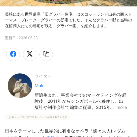
長崎にある世界遺産「旧グラバー住宅」はスコットランド出身の商人ト
ーマス・ブレーク・グラバーの邸宅でした。そんなグラバー邸と当時の
在留商人たちの邸宅が残る「グラバー園」を紹介します。
更新日 :
2026.06.23
ライター
Maki
新潟生まれ。事業会社でのマーケティングを経
験後、2011年からシンガポールへ移住し、出
版社や制作会社で編集に従事。2015年に日本
more
へ帰国しMATCHAのライターに。国内外を旅
本サービスにはプロモーションが含まれています
行する中で見つけた新しい発見を、多くの人と
シェアしていきたいです。
日本をテーマにした世界的に有名なオペラ『蝶々夫人(マダム・