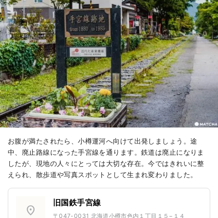
お腹が満たされたら、小樽運河へ向けて出発しましょう。途
中、廃止路線になった手宮線を通ります。鉄道は廃止になりま
したが、現地の人々にとっては大切な存在。今ではきれいに整
えられ、散歩道や写真スポットとして生まれ変わりました。
旧国鉄手宮線
location_on
〒047-0031 北海道小樽市色内１丁目１５−１４