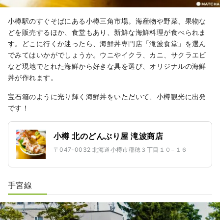
小樽駅のすぐそばにある小樽三角市場。海産物や野菜、果物な
どを販売するほか、食堂もあり、新鮮な海鮮料理が食べられま
す。どこに行くか迷ったら、海鮮丼専門店「滝波食堂」を選ん
でみてはいかがでしょうか。ウニやイクラ、カニ、サクラエビ
など現地でとれた海鮮から好きな具を選び、オリジナルの海鮮
丼が作れます。
宝石箱のように光り輝く海鮮丼をいただいて、小樽観光に出発
です！
小樽 北のどんぶり屋 滝波商店
〒047-0032 北海道小樽市稲穂３丁目１０−１６
手宮線