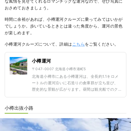
な風情を見せてくれるロマンチックな運河なので、ぜひ写真に
おさめておきましょう。
時間に余裕があれば、小樽運河クルーズに乗ってみてはいかが
でしょうか。歩いているときとは違った角度から、運河の景色
が楽しめます。
小樽運河クルーズについて、詳細は
こちら
をご覧ください。
小樽運河
〒047-0007 北海道小樽市港町5
北海道小樽市にある小樽運河は、全長約1.1キロメ
ートルの運河沿いに石造りの倉庫群が立ち並び、
歴史的な景観が広がります。昼間は観光船でのク
ルーズや周辺のカフェ巡りを楽しめ、夜にはガス
灯が灯り、ロマンチックな雰囲気が漂います。四
小樽出抜小路
季折々の風景が美しく、特に冬の雪景色は幻想的
です。卒業旅行で訪れれば、友人と共に写真撮影
や散策を楽しみ、特別な思い出を作ることができ
るでしょう。(Photo by AC)