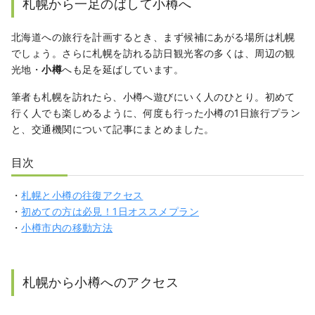
海の幸、街の風景と日常、2190X四季の風
札幌から一足のばして小樽へ
物詩」があります。
北海道への旅行を計画するとき、まず候補にあがる場所は札幌
でしょう。さらに札幌を訪れる訪日観光客の多くは、周辺の観
光地・
小樽
へも足を延ばしています。
筆者も札幌を訪れたら、小樽へ遊びにいく人のひとり。初めて
行く人でも楽しめるように、何度も行った小樽の1日旅行プラン
と、交通機関について記事にまとめました。
目次
・
札幌と小樽の往復アクセス
・
初めての方は必見！1日オススメプラン
・
小樽市内の移動方法
札幌から小樽へのアクセス