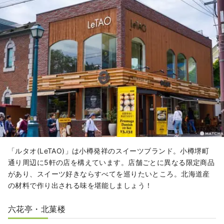
「ルタオ(LeTAO)」は小樽発祥のスイーツブランド。小樽堺町
通り周辺に5軒の店を構えています。店舗ごとに異なる限定商品
があり、スイーツ好きならすべてを巡りたいところ。北海道産
の材料で作り出される味を堪能しましょう！
六花亭・北菓楼