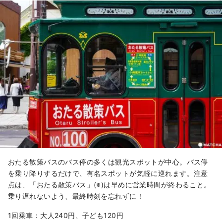
おたる散策バスのバス停の多くは観光スポットが中心。バス停
を乗り降りするだけで、有名スポットが気軽に巡れます。注意
点は、「おたる散策バス」(※)は早めに営業時間が終わること。
乗り遅れないよう、最終時刻を忘れずに！
1回乗車：大人240円、子ども120円