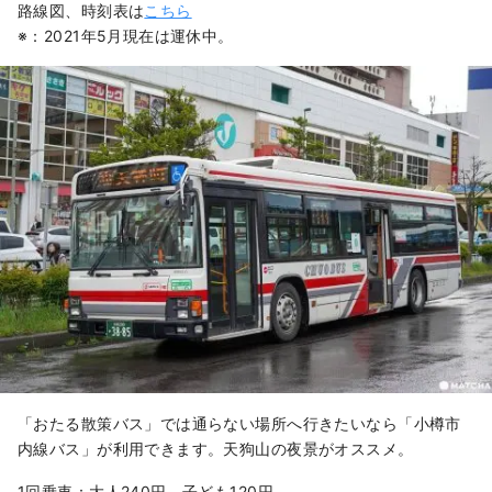
路線図、時刻表は
こちら
※：2021年5月現在は運休中。
「おたる散策バス」では通らない場所へ行きたいなら「小樽市
内線バス」が利用できます。天狗山の夜景がオススメ。
1回乗車：大人240円、子ども120円