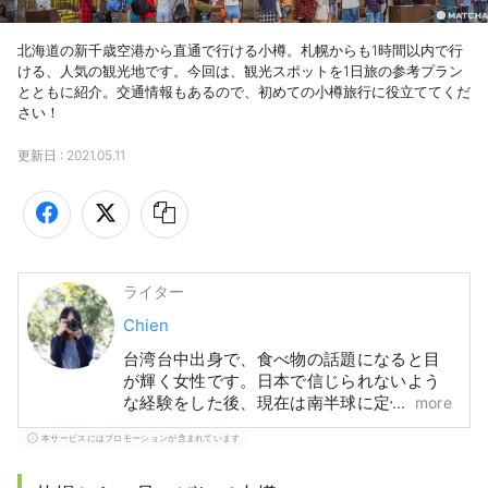
北海道の新千歳空港から直通で行ける小樽。札幌からも1時間以内で行
ける、人気の観光地です。今回は、観光スポットを1日旅の参考プラン
とともに紹介。交通情報もあるので、初めての小樽旅行に役立ててくだ
さい！
更新日 :
2021.05.11
ライター
Chien
台湾台中出身で、食べ物の話題になると目
が輝く女性です。日本で信じられないよう
more
な経験をした後、現在は南半球に定住し、
写真と文章を通じて旅の貴重な思い出や発
本サービスにはプロモーションが含まれています
見を記録し続けています。著書には「日
本、ゆっくり旅：山城、花の季節、島々、