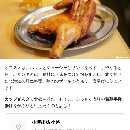
オススメは、パリッとジューシーなザンギを出す「小樽なると
屋」。ザンギとは、食材に下味をつけて粉をまぶし、油で揚げ
た北海道の郷土料理。鶏肉のザンギが有名で、唐揚げに似てい
ます。
カップざんぎ
で食欲を満たすもよし、あっさり塩味の
若鶏半身
揚げ
をがぶりといただくのもよし！
小樽出抜小路
location_on