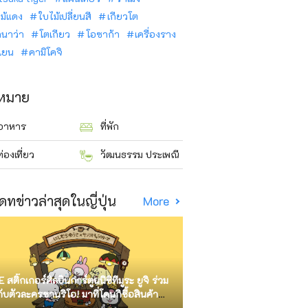
ม้แดง
ใบไม้เปลี่ยนสี
เกียวโต
ินาว่า
โตเกียว
โอซาก้า
เครื่องราง
นเยน
คามิโคจิ
าหมาย
อาหาร
ที่พัก
ท่องเที่ยว
วัฒนธรรม ประเพณี
ดทข่าวล่าสุดในญี่ปุ่น
More
E สติ๊กเกอร์ศิลปินการ์ตูนนิชิทีมูระ ยูจิ ร่วม
กับตัวละครซานริโอ! มาที่โดนกิซื้อสินค้า
ัด