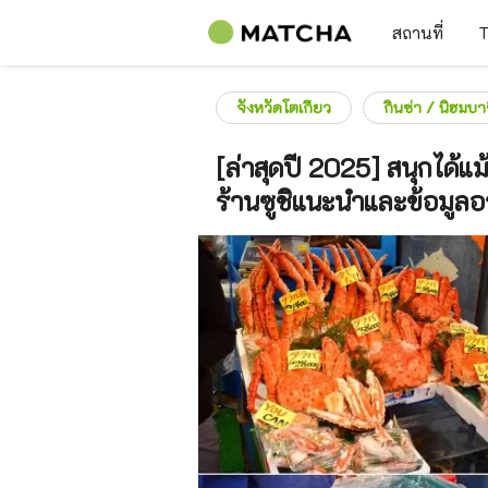
สถานที่
T
จังหวัดโตเกียว
กินซ่า / นิฮมบา
[ล่าสุดปี 2025] สนุกได้แ
ร้านซูชิแนะนำและข้อมูล