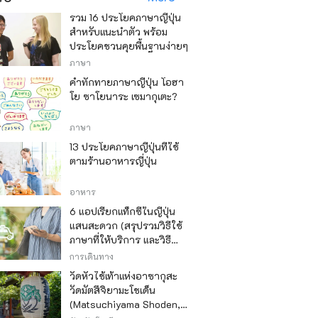
รวม 16 ประโยคภาษาญี่ปุ่น
สำหรับแนะนำตัว พร้อม
ประโยคชวนคุยพื้นฐานง่ายๆ
ภาษา
คำทักทายภาษาญี่ปุ่น โอฮา
โย ซาโยนาระ เซมากุเตะ?
ภาษา
13 ประโยคภาษาญี่ปุ่นที่ใช้
ตามร้านอาหารญี่ปุ่น
อาหาร
6 แอปเรียกแท็กซี่ในญี่ปุ่น
แสนสะดวก (สรุปรวมวิธีใช้
ภาษาที่ให้บริการ และวิธี
ชำระเงิน)
การเดินทาง
วัดหัวไช้เท้าแห่งอาซากุสะ
วัดมัตสึจิยามะโชเด็น
(Matsuchiyama Shoden,