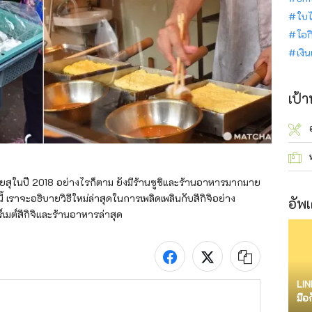
ใบไ
โอก
เงิ
เป้
ทโยสุในปี 2018 อย่างไรก็ตาม ยังมีร้านซูชิและร้านอาหารมากมาย
นี้ เราจะอธิบายวิธีใหม่ล่าสุดในการเพลิดเพลินกับสึกิจิอย่าง
อัพเ
เมต์สึกิจิและร้านอาหารล่าสุด
LIN
มือ
จำก