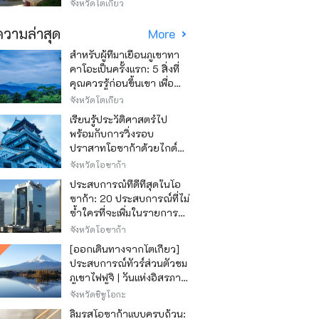
Asakusa)
จังหวัดโตเกียว
วามล่าสุด
More
สำหรับผู้ที่มาเยือนภูเขาทา
คาโอะเป็นครั้งแรก: 5 สิ่งที่
คุณควรรู้ก่อนขึ้นเขา เพื่อ
ให้การปีนเขาเป็นไปอย่าง
จังหวัดโตเกียว
สนุกสนาน
เรียนรู้ประวัติศาสตร์ไป
พร้อมกับการวิ่งรอบ
ปราสาทโอซาก้าด้วยไกด์
เสียง "วิ่ง วิ่ง เรียนรู้"
จังหวัดโอซาก้า
ประสบการณ์ที่ดีที่สุดในโอ
ซาก้า: 20 ประสบการณ์ที่ไม่
ซ้ำใครที่จะเพิ่มในรายการสิ่ง
ที่อยากทำในการเดินทาง
จังหวัดโอซาก้า
ของคุณ
[ออกเดินทางจากโตเกียว]
ประสบการณ์ทัวร์ส่วนตัวชม
ภูเขาไฟฟูจิ | วันแห่งอิสรภาพ
สุดหรู
จังหวัดชิซูโอกะ
ลิ้มรสโอซาก้าแบบครบถ้วน: