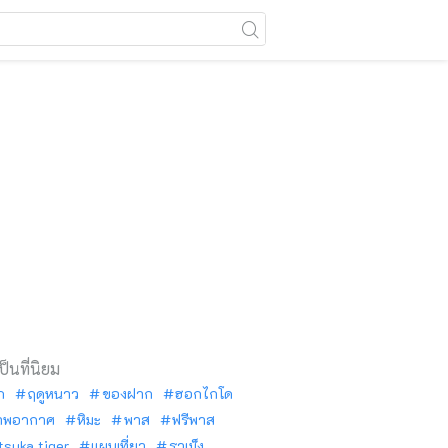
เป็นที่นิยม
ัก
ฤดูหนาว
ของฝาก
ฮอกไกโด
าพอากาศ
หิมะ
พาส
ฟรีพาส
tsuka tiger
แผนเที่ยว
ราเม็ง