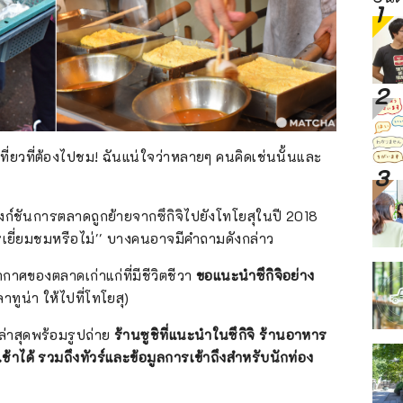
ที่ยวที่ต้องไปชม! ฉันแน่ใจว่าหลายๆ คนคิดเช่นนั้นและ
ก์ชันการตลาดถูกย้ายจากซึกิจิไปยังโทโยสุในปี 2018
การเยี่ยมชมหรือไม่'' บางคนอาจมีคำถามดังกล่าว
าศของตลาดเก่าแก่ที่มีชีวิตชีวา
ขอแนะนำซึกิจิอย่าง
ูน่า ให้ไปที่โทโยสุ)
ล่าสุดพร้อมรูปถ่าย
ร้านซูชิที่แนะนำในซึกิจิ ร้านอาหาร
าได้ รวมถึงทัวร์และข้อมูลการเข้าถึงสำหรับนักท่อง