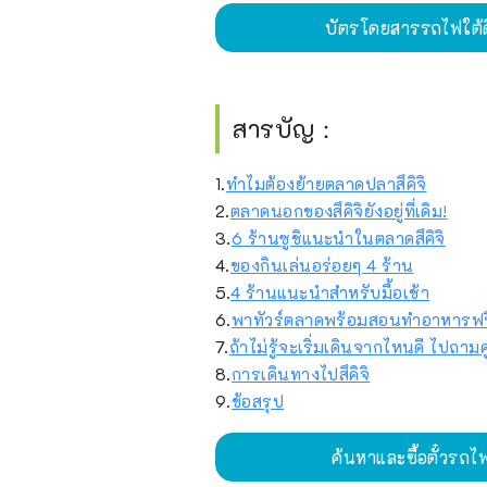
บัตรโดยสารรถไฟใต้ดิ
สารบัญ：
1.
ทำไมต้องย้ายตลาดปลาสึคิจิ
2.
ตลาดนอกของสึคิจิยังอยู่ที่เดิม!
3.
6 ร้านซูชิแนะนำในตลาดสึคิจิ
4.
ของกินเล่นอร่อยๆ 4 ร้าน
5.
4 ร้านแนะนำสำหรับมื้อเช้า
6.
พาทัวร์ตลาดพร้อมสอนทำอาหารฟร
7.
ถ้าไม่รู้จะเริ่มเดินจากไหนดี ไปถาม
8.
การเดินทางไปสึคิจิ
9.
ข้อสรุป
ค้นหาและซื้อตั๋วรถ