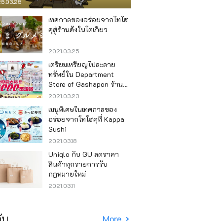
5.03.25
เทศกาลของอร่อยจากโทโฮ
คุสู่ร้านดังในโตเกียว
2021.03.25
เตรียมเหรียญไปละลาย
ทรัพย์ใน Department
Store of Gashapon ร้านที่มี
เครื่องกาชาปองเยอะที่สุดใน
2021.03.23
โลก อิเคะบุคุโระ
เมนูพิเศษในเทศกาลของ
อร่อยจากโทโฮคุที่ Kappa
Sushi
2021.03.18
Uniqlo กับ GU ลดราคา
สินค้าทุกรายการรับ
กฎหมายใหม่
2021.03.11
ับ
More