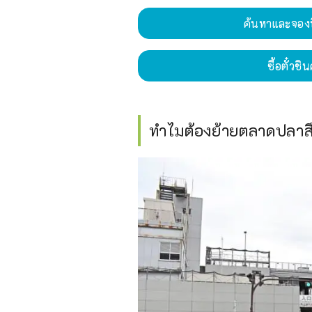
ค้นหาและจองท
ซื้อตั๋ว
ทำไมต้องย้ายตลาดปลาสึค