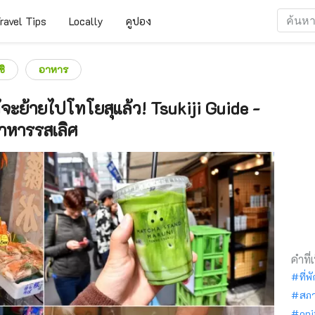
ravel Tips
Locally
คูปอง
ชิ
อาหาร
ม้จะย้ายไปโทโยสุแล้ว! Tsukiji Guide -
อาหารรสเลิศ
คำที่
ที่พ
สภ
oni