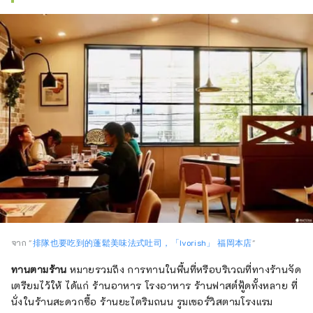
จาก "
排隊也要吃到的蓬鬆美味法式吐司，「Ivorish」 福岡本店
"
ทานตามร้าน
หมายรวมถึง การทานในพื้นที่หรือบริเวณที่ทางร้านจัด
เตรียมไว้ให้ ได้แก่ ร้านอาหาร โรงอาหาร ร้านฟาสต์ฟู้ดทั้งหลาย ที่
นั่งในร้านสะดวกซื้อ ร้านยะไตริมถนน รูมเซอร์วิสตามโรงแรม