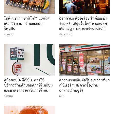
ไกด์แนะนำ “ยากิโทริ” แบบจัด
อิซากายะ คืออะไร? ไกด์แนะนำ
เต็ม! วิธีทาน・ร้านแนะนำ・
ร้านเหล้าญี่ปุ่นในโตเกียวแบบจัด
วัตถุดิบ
เต็ม! เมนู ราคา และร้านแนะนำ
อาหาร
อิซากายะ
คู่มือชอปปิงที่ญี่ปุ่น: การใช้
ค่าอาหารเฉลี่ยต่อวันระหว่างเที่ยว
บริการร้านค้าปลอดภาษีในญี่ปุ่น
ญี่ปุ่น (ร้านสะดวกซื้อ,ร้าน
และมาตรการยกเว้นภาษีใหม่
อาหาร,ร้านซูชิ)
(อัพเดทล่าสุดปี 2024)
ซื้อของ
เงิน