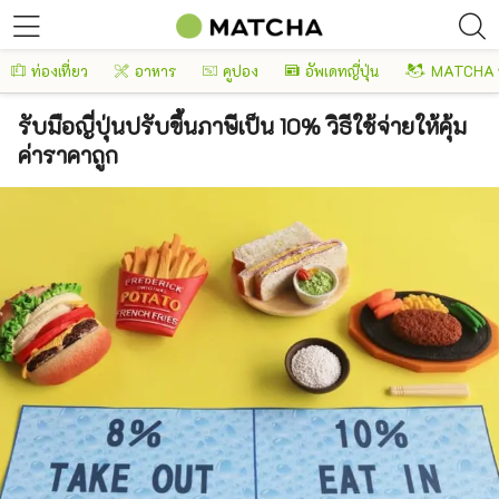
ท่องเที่ยว
อาหาร
คูปอง
อัพเดทญี่ปุ่น
MATCHA 
รับมือญี่ปุ่นปรับขึ้นภาษีเป็น 10% วิธีใช้จ่ายให้คุ้ม
ค่าราคาถูก