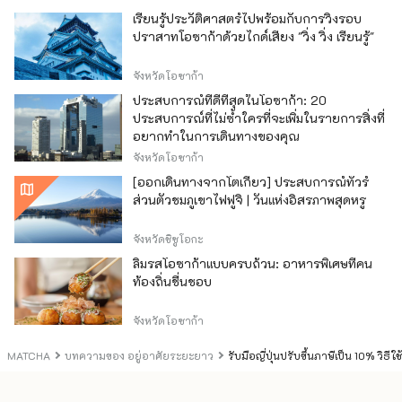
เรียนรู้ประวัติศาสตร์ไปพร้อมกับการวิ่งรอบ
ปราสาทโอซาก้าด้วยไกด์เสียง "วิ่ง วิ่ง เรียนรู้"
จังหวัดโอซาก้า
ประสบการณ์ที่ดีที่สุดในโอซาก้า: 20
ประสบการณ์ที่ไม่ซ้ำใครที่จะเพิ่มในรายการสิ่งที่
อยากทำในการเดินทางของคุณ
จังหวัดโอซาก้า
[ออกเดินทางจากโตเกียว] ประสบการณ์ทัวร์
ส่วนตัวชมภูเขาไฟฟูจิ | วันแห่งอิสรภาพสุดหรู
จังหวัดชิซูโอกะ
ลิ้มรสโอซาก้าแบบครบถ้วน: อาหารพิเศษที่คน
ท้องถิ่นชื่นชอบ
จังหวัดโอซาก้า
MATCHA
บทความของ อยู่อาศัยระยะยาว
รับมือญี่ปุ่นปรับขึ้นภาษีเป็น 10% วิธีใ