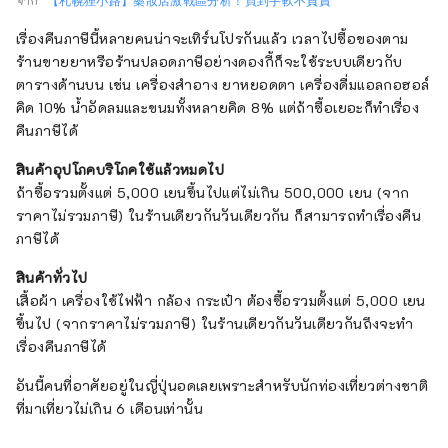
จาก "
【札幌狸小路】藥妝店激戰區分析！買到手軟不負責
"
เรื่องคืนภาษีนี้หลายคนน่าจะเทิร์นโปรกันแล้ว เวลาไปซื้อของตาม
ร้านขายยาหรือร้านปลอดภาษีอย่างดองกี้ก็จะใช้ระบบเดียวกับ
ตารางด้านบน เช่น เครื่องสำอาง ยาหยอดตา เครื่องดื่มแอลกอฮอล์
คิด 10% น้ำอัดลมและขนมทั้งหลายคิด 8% แต่ถ้าซื้อเยอะก็ทำเรื่อง
คืนภาษีได้
สินค้าอุปโภคบริโภคใช้แล้วหมดไป
ถ้าซื้อรวมตั้งแต่ 5,000 เยนขึ้นไปแต่ไม่เกิน 500,000 เยน (จาก
ราคาไม่รวมภาษี) ในร้านเดียวกันวันเดียวกัน ก็สามารถทำเรื่องคืน
ภาษีได้
สินค้าทั่วไป
เสื้อผ้า เครื่องใช้ไฟฟ้า กล้อง กระเป๋า ต้องซื้อรวมตั้งแต่ 5,000 เยน
ขึ้นไป (จากราคาไม่รวมภาษี) ในร้านเดียวกันวันเดียวกันถึงจะทำ
เรื่องคืนภาษีได้
อันนี้คนที่อาศัยอยู่ในญี่ปุ่นอดเลยเพราะสำหรับนักท่องเที่ยวต่างชาติ
ที่มาเที่ยวไม่เกิน 6 เดือนเท่านั้น