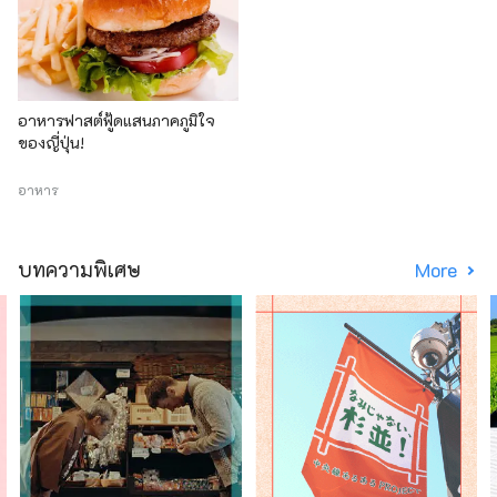
อาหารฟาสต์ฟู้ดแสนภาคภูมิใจ
ของญี่ปุ่น!
อาหาร
บทความพิเศษ
More