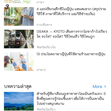
ภาษา
6 แอปเรียกแท็กซี่ในญี่ปุ่น แสนสะดวก (สรุปรวม
วิธีใช้ ภาษาที่ให้บริการ และวิธีชำระเงิน)
การเดินทาง
OSAKA ⇔ KYOTO เดินทางจากโอซาก้าไปเกียว
โต รถไฟ? รถบัส? วิธีไหนเร็ว วิธีไหนถูก
จังหวัดเกียวโต
13 ประโยคภาษาญี่ปุ่นที่ใช้ตามร้านอาหารญี่ปุ่น
อาหาร
บทความล่าสุด
More
สำหรับผู้ที่มาเยือนภูเขาทาคาโอะเป็นครั้งแรก: 5
สิ่งที่คุณควรรู้ก่อนขึ้นเขา เพื่อให้การปีนเขาเป็น
ไปอย่างสนุกสนาน
จังหวัดโตเกียว