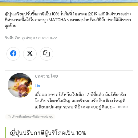
ญี่ปุ่นเตรียมปรับขึ้นภาษีเป็น 10% ในวันที่ 1 ตุลาคม 2019 แต่มีสินค้าบางอย่าง
ที่สามารถซื้อได้ในราคาถูก MATCHA จะมาแนะนำพร้อมวิธีจับจ่ายให้ได้ราคา
ถูกด้วย
วันที่ปรับปรุงล่าสุด :
2022.01.26
บทความโดย
Lin
เมื่อออกจากไต้หวันไปเมื่อ 17 ปีที่แล้ว ฉันได้มาถึง
โตเกียวโดยบังเอิญ และเริ่มหลงรักกับเมืองใหญ่ที่
more
เปลี่ยนแปลงทุกระทบ ที่ยังคงสงบอยู่ศิลปะและ
วัฒนธรรมท้องถิ่นไว้ระทังใจ ท่ามกลางการดูแล
บริการนี้รวมโฆษณาที่ได้รับการสนับสนุน
เด็ก ฉันชอบที่จะหาความผ่อนคลายที่สถานที่ที่
ห่างจากสถานีประมาณ 15 นาทีเดิน กับความหนา
แน่นของประชากรประมาณ 30% แม้จะมีความ
ญี่ปุ่นปรับภาษีผู้บริโภคเป็น 10%
เลือกตั้ง แต่ที่ฉันต้องการค้นหาความอร่อยคือ