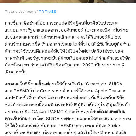
Picture courtesy of
PR TIMES
การขึ้นภาษีอย่างนี้ย่อมกระทบต่อชีวิตผู้คนที่อาศัยในประเทศ
แน่นอน ทางรัฐบาลเลยออกระบบคืนพอยต์ (และแคชแบ็ค) เมื่อจ่าย
แบบแคชเลสตามร้านค้าขนาดเล็ก-กลาง จะได้รับพอยต์คืน 5%
ส่วนร้านสะดวกซื้อ ร้านอาหารเชนสโตร์ทั่วไปได้ 2% ขึ้นอยู่กับร้าน
ค้าว่าจะใช้ระบบคืนพอยต์เพื่อให้ใช้ในครั้งต่อไปหรือใช้ระบบลด
ราคาทันที โดยรัฐบาลจะเป็นผู้จ่ายเงินชดเชยให้แก่ร้านค้าและบริษัท
บัตรทั้งหลาย กำหนดใช้ถึงเดือนมิถุนายน 2020 เป็นระยะเวลา 9
เดือนเท่านั้น
แคชเลสในที่นี้รวมตั้งแต่การใช้บัตรเติมเงิน IC card เช่น SUICA
และ PASMO ไปจนถึงการจ่ายผ่านบาร์โค้ดเช่น Apple Pay และ
แอปพลิเคชั่นอื่นๆ ด้วย แต่การคืนพอยต์จะต่างกันขึ้นอยู่กับบริษัท
ของบัตรและระบบนี้ค่อนข้างจะเน้นไปที่ผู้ที่อาศัยอยู่ในญี่ปุ่นเป็นหลัก
อย่างของ SUICA และ PASMO ถ้าจะรับพอยต์คืน
ต้องลงทะเบียน
ทางเว็บก่อน
ด้วย โดย SUICA จะคิดรวมพอยต์ให้ทีละเดือน สามารถ
ใช้ได้ในเดือนถัดไปทันที แต่ PASMO จะรวมพอยต์ทีละ 3 เดือน
เพราะงั้นคนที่มาเที่ยวชั่วคราวแบบสั้นๆ แล้วไม่ได้มาอีกนาน ถึงได้