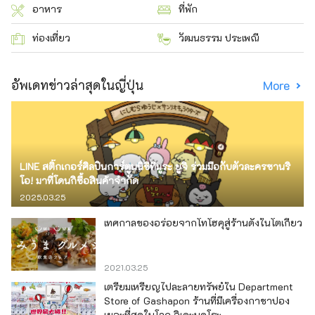
อาหาร
ที่พัก
ท่องเที่ยว
วัฒนธรรม ประเพณี
อัพเดทข่าวล่าสุดในญี่ปุ่น
More
LINE สติ๊กเกอร์ศิลปินการ์ตูนนิชิทีมูระ ยูจิ ร่วมมือกับตัวละครซานริ
โอ! มาที่โดนกิซื้อสินค้าจำกัด
2025.03.25
เทศกาลของอร่อยจากโทโฮคุสู่ร้านดังในโตเกียว
2021.03.25
เตรียมเหรียญไปละลายทรัพย์ใน Department
Store of Gashapon ร้านที่มีเครื่องกาชาปอง
เยอะที่สุดในโลก อิเคะบุคุโระ