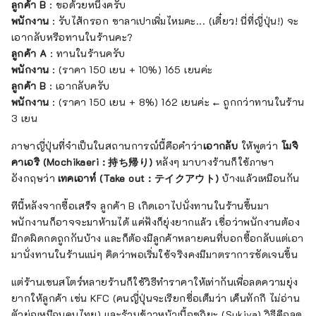
ลูกค้า B
: ขอด้วยหนึ่งครับ
พนักงาน
: รับไส้กรอก ซาลาเปาเพิ่มไหมคะ... (เดี๋ยว! นี่ที่ญี่ปุ่น!) จะ
เอากลับหรือทานในร้านคะ?
ลูกค้า A
: ทานในร้านครับ
พนักงาน
: (ราคา 150 เยน + 10%) 165 เยนค่ะ
ลูกค้า B
: เอากลับครับ
พนักงาน
: (ราคา 150 เยน + 8%) 162 เยนค่ะ ← ถูกกว่าทานในร้าน
3 เยน
ภาษาญี่ปุ่นที่จำเป็นในสถานการณ์นี้คือคำว่า
เอากลับ
ให้พูดว่า
โมจิ
คาเอริ (Mochikaeri : 持ち帰り)
หลังๆ มาบางร้านก็ใช้ภาษา
อังกฤษว่า
เทคเอาท์ (Take out : テイクアウト)
บ้างแล้วเหมือนกัน
ทีนี้หลังจากซื้อเสร็จ ลูกค้า B เกิดเอาไปนั่งทานในร้านขึ้นมา
พนักงานก็อาจจะมาห้ามได้ แค่ฟังก็ยุ่งยากแล้ว เชื่อว่าพนักงานต้อง
มีกดผิดกดถูกกันบ้าง และก็ต้องมีลูกค้าหลายคนที่บอกซื้อกลับแต่เอา
มานั่งทานในร้านแน่ๆ คิดว่าพอเริ่มใช้จริงคงมีมาตราการชัดเจนขึ้น
แต่ร้านเชนสโตร์หลายร้านก็ใช้วิธีทำราคาให้เท่ากันเพื่อลดความยุ่ง
ยากให้ลูกค้า เช่น KFC (คนญี่ปุ่นจะเรียกชื่อเต็มว่า เค็นทักกี ไม่อ่าน
ตัวย่อเหมือนคนไทย) และร้านข้าวหน้าเนื้อซุกิยะ (Sukiya) วิธีคือลด