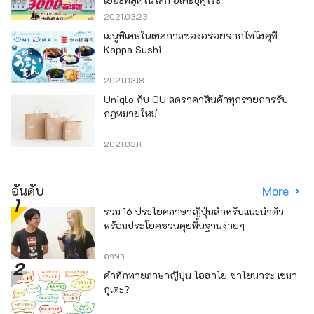
2021.03.23
เมนูพิเศษในเทศกาลของอร่อยจากโทโฮคุที่
Kappa Sushi
2021.03.18
Uniqlo กับ GU ลดราคาสินค้าทุกรายการรับ
กฎหมายใหม่
2021.03.11
อันดับ
More
รวม 16 ประโยคภาษาญี่ปุ่นสำหรับแนะนำตัว
พร้อมประโยคชวนคุยพื้นฐานง่ายๆ
ภาษา
คำทักทายภาษาญี่ปุ่น โอฮาโย ซาโยนาระ เซมา
กุเตะ?