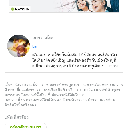
บทความโดย
Lin
เมื่อออกจากไต้หวันไปเมื่อ 17 ปีที่แล้ว ฉันได้มาถึง
โตเกียวโดยบังเอิญ และเริ่มหลงรักกับเมืองใหญ่ที่
more
เปลี่ยนแปลงทุกระทบ ที่ยังคงสงบอยู่ศิลปะและ
วัฒนธรรมท้องถิ่นไว้ระทังใจ ท่ามกลางการดูแล
เด็ก ฉันชอบที่จะหาความผ่อนคลายที่สถานที่ที่
ห่างจากสถานีประมาณ 15 นาทีเดิน กับความหนา
เนื้อหาในบทความนี้อ้างอิงจากการเก็บข้อมูลในช่วงเวลาที่เขียนบทความ อาจ
แน่นของประชากรประมาณ 30% แม้จะมีความ
มีการเปลี่ยนแปลงของรายละเอียดสินค้า บริการ ราคาในภายหลังได้ กรุณา
เลือกตั้ง แต่ที่ฉันต้องการค้นหาความอร่อยคือ
ตรวจสอบกับสถานที่นั้นอีกครั้งก่อนการไปใช้บริการ
นอกจากนี้ บทความอาจมีลิงก์โฆษณา โปรดพิจารณาอย่างรอบคอบก่อน
และหลงรักในการทำอาหาร และการป้อนอาหาร
ตัดสินใจซื้อหรือจอง
ผู้อื่น และกล่าวขอตนเองว่าเป็นสมาชิกสมาคมของ
ขนมชิปมันฝรั่ง
แท๊กเกี่ยวข้อง
อยู่อาศัยระยะยาว