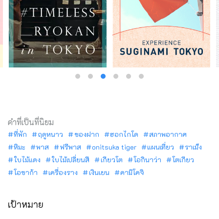
คำที่เป็นที่นิยม
ที่พัก
ฤดูหนาว
ของฝาก
ฮอกไกโด
สภาพอากาศ
หิมะ
พาส
ฟรีพาส
onitsuka tiger
แผนเที่ยว
ราเม็ง
ใบไม้แดง
ใบไม้เปลี่ยนสี
เกียวโต
โอกินาว่า
โตเกียว
โอซาก้า
เครื่องราง
เงินเยน
คามิโคจิ
เป้าหมาย