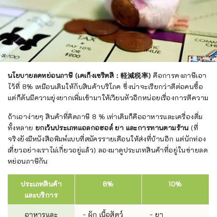
นโยบายลดหย่อนภาษี (เคเก็งเซริตสึ : 軽減税率)
คือการคงภาษีเอา
ไว้ที่ 8% เหมือนเดิมให้กับสินค้าบริโภค ซึ่งน่าจะเรียกว่าดีต่อคนซื้อ
แต่ก็ดันมีความยุ่งยากเพิ่มเข้ามาให้เวียนหัวอีกหน่อยเรื่องการตีความ
ถ้าเอาง่ายๆ สินค้าที่คิดภาษี 8 % เท่าเดิมก็คืออาหารและเครื่องดื่ม
ทั้งหลาย
ยกเว้นประเภทแอลกอฮอล์ ยา และการทานตามร้าน
(ที่
จริงยังมีหนังสือพิมพ์แบบที่สมัครรายเดือนให้ส่งที่บ้านอีก แต่นักท่อง
เที่ยวอย่างเราไม่เกี่ยวอยู่แล้ว) ลองมาดูประเภทสินค้าที่อยู่ในข่ายลด
หย่อนภาษีกัน
ประเภทสินค้า
8%
10%
และบริการ
อาหารและ
- ผัก เนื้อสัตว์
- ยา