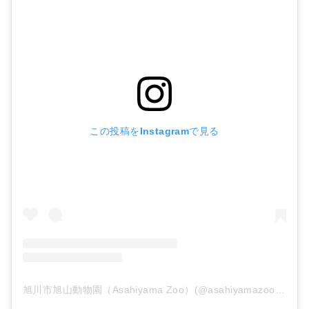
この投稿をInstagramで見る
旭川市旭山動物園（Asahiyama Zoo）(@asahiyamazoo1)がシェアした投稿