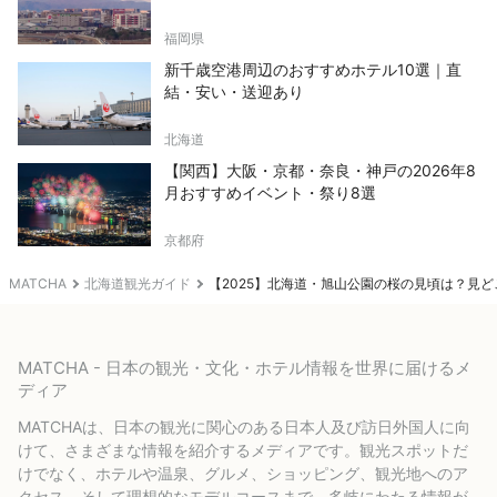
福岡県
新千歳空港周辺のおすすめホテル10選｜直
結・安い・送迎あり
北海道
【関西】大阪・京都・奈良・神戸の2026年8
月おすすめイベント・祭り8選
京都府
MATCHA
北海道観光ガイド
【2025】北海道・旭山公園の桜の見頃は？見
MATCHA - 日本の観光・文化・ホテル情報を世界に届けるメ
ディア
MATCHAは、日本の観光に関心のある日本人及び訪日外国人に向
けて、さまざまな情報を紹介するメディアです。観光スポットだ
けでなく、ホテルや温泉、グルメ、ショッピング、観光地へのア
クセス、そして理想的なモデルコースまで、多岐にわたる情報が