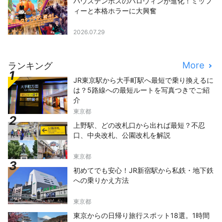
ハウステンボスのハロウィンが進化！ミッフ
ィーと本格ホラーに大興奮
2026.07.29
More
ランキング
JR東京駅から大手町駅へ最短で乗り換えるに
は？5路線への最短ルートを写真つきでご紹
介
東京都
上野駅、どの改札口から出れば最短？不忍
口、中央改札、公園改札を解説
東京都
初めてでも安心！JR新宿駅から私鉄・地下鉄
への乗りかえ方法
東京都
東京からの日帰り旅行スポット18選。1時間