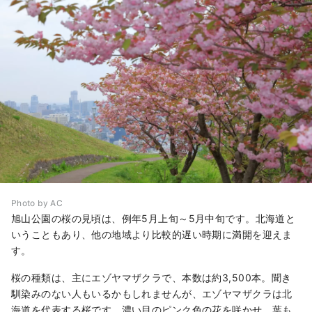
Photo by AC
旭山公園の桜の見頃は、例年5月上旬～5月中旬です。北海道と
いうこともあり、他の地域より比較的遅い時期に満開を迎えま
す。
桜の種類は、主にエゾヤマザクラで、本数は約3,500本。聞き
馴染みのない人もいるかもしれませんが、エゾヤマザクラは北
海道を代表する桜です。濃い目のピンク色の花を咲かせ、葉も