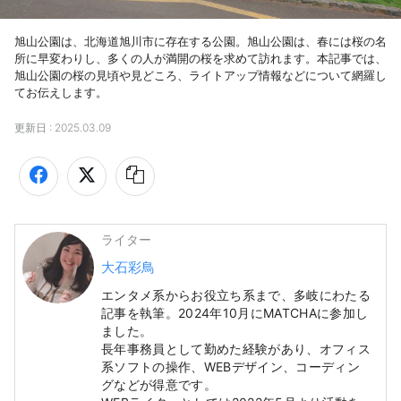
旭山公園は、北海道旭川市に存在する公園。旭山公園は、春には桜の名
所に早変わりし、多くの人が満開の桜を求めて訪れます。本記事では、
旭山公園の桜の見頃や見どころ、ライトアップ情報などについて網羅し
てお伝えします。
更新日 :
2025.03.09
ライター
大石彩鳥
エンタメ系からお役立ち系まで、多岐にわたる
記事を執筆。2024年10月にMATCHAに参加し
ました。
長年事務員として勤めた経験があり、オフィス
系ソフトの操作、WEBデザイン、コーディン
グなどが得意です。