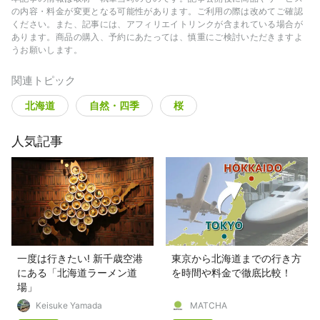
の内容・料金が変更となる可能性があります。ご利用の際は改めてご確認
ください。また、記事には、アフィリエイトリンクが含まれている場合が
あります。商品の購入、予約にあたっては、慎重にご検討いただきますよ
うお願いします。
関連トピック
北海道
自然・四季
桜
人気記事
一度は行きたい! 新千歳空港
東京から北海道までの行き方
にある「北海道ラーメン道
を時間や料金で徹底比較！
場」
Keisuke Yamada
MATCHA