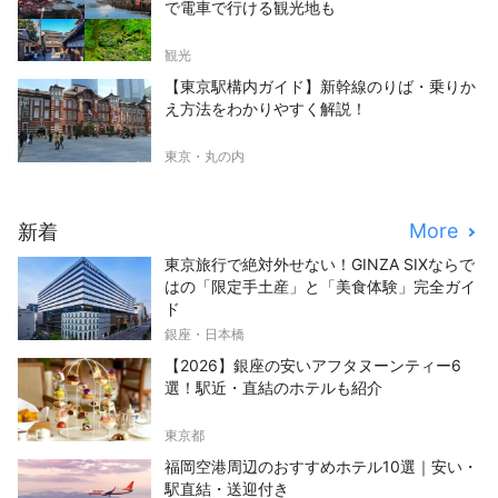
で電車で行ける観光地も
観光
【東京駅構内ガイド】新幹線のりば・乗りか
え方法をわかりやすく解説！
東京・丸の内
More
新着
東京旅行で絶対外せない！GINZA SIXならで
はの「限定手土産」と「美食体験」完全ガイ
ド
銀座・日本橋
【2026】銀座の安いアフタヌーンティー6
選！駅近・直結のホテルも紹介
東京都
福岡空港周辺のおすすめホテル10選｜安い・
駅直結・送迎付き