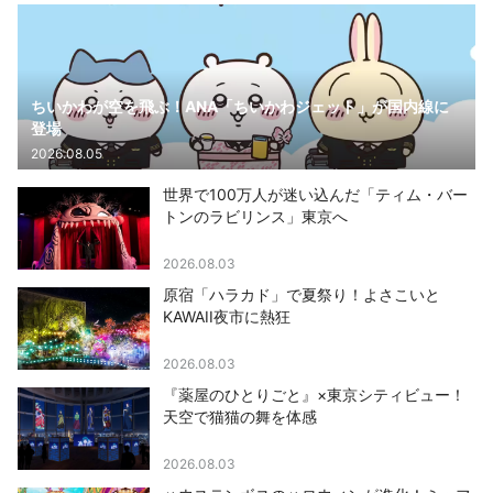
ちいかわが空を飛ぶ！ANA「ちいかわジェット」が国内線に
登場
2026.08.05
世界で100万人が迷い込んだ「ティム・バー
トンのラビリンス」東京へ
2026.08.03
原宿「ハラカド」で夏祭り！よさこいと
KAWAII夜市に熱狂
2026.08.03
『薬屋のひとりごと』×東京シティビュー！
天空で猫猫の舞を体感
2026.08.03