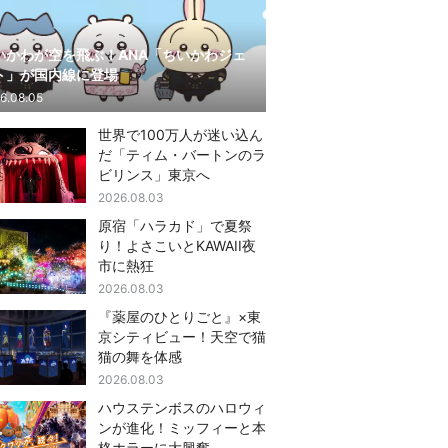
いかわが空を飛ぶ！ANA「ちいかわジェ
ト」が国内線に登場
6.08.05
世界で100万人が迷い込ん
だ「ティム・バートンのラ
ビリンス」東京へ
2026.08.03
原宿「ハラカド」で夏祭
り！よさこいとKAWAII夜
市に熱狂
2026.08.03
『薬屋のひとりごと』×東
京シティビュー！天空で猫
猫の舞を体感
2026.08.03
ハウステンボスのハロウィ
ンが進化！ミッフィーと本
格ホラーに大興奮