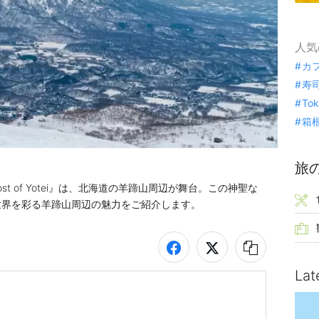
人気
カ
寿
To
箱
旅
st of Yotei』は、北海道の羊蹄山周辺が舞台。この神聖な
世界を彩る羊蹄山周辺の魅力をご紹介します。
Lat