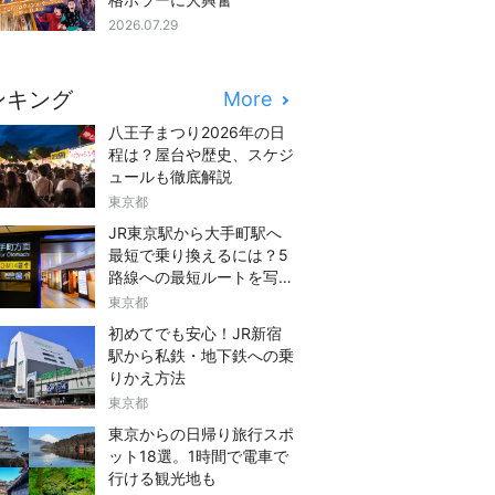
2026.07.29
ンキング
More
八王子まつり2026年の日
程は？屋台や歴史、スケジ
ュールも徹底解説
東京都
JR東京駅から大手町駅へ
最短で乗り換えるには？5
路線への最短ルートを写真
つきでご紹介
東京都
初めてでも安心！JR新宿
駅から私鉄・地下鉄への乗
りかえ方法
東京都
東京からの日帰り旅行スポ
ット18選。1時間で電車で
行ける観光地も