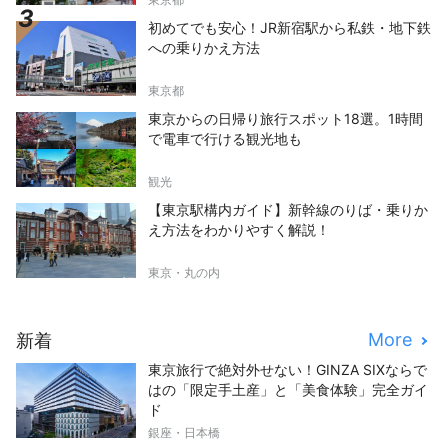
初めてでも安心！JR新宿駅から私鉄・地下鉄
への乗りかえ方法
東京都
東京からの日帰り旅行スポット18選。1時間
で電車で行ける観光地も
観光
【東京駅構内ガイド】新幹線のりば・乗りか
え方法をわかりやすく解説！
東京・丸の内
More
新着
東京旅行で絶対外せない！GINZA SIXならで
はの「限定手土産」と「美食体験」完全ガイ
ド
銀座・日本橋