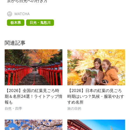
京から日光への行き方
MATCHA
栃木県
日光・鬼怒川
関連記事
【2026】全国の紅葉見ごろ時
【2026】日本の紅葉の見ごろ
期＆名所24選！ライトアップ情
時期はいつ？気候・服装やおす
報も
すめ名所
自然・四季
旅の目的