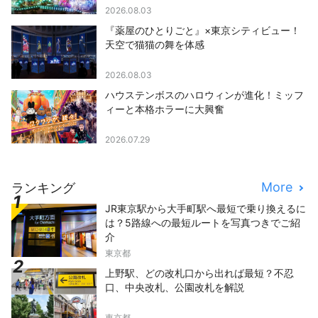
2026.08.03
『薬屋のひとりごと』×東京シティビュー！
天空で猫猫の舞を体感
2026.08.03
ハウステンボスのハロウィンが進化！ミッフ
ィーと本格ホラーに大興奮
2026.07.29
More
ランキング
JR東京駅から大手町駅へ最短で乗り換えるに
は？5路線への最短ルートを写真つきでご紹
介
東京都
上野駅、どの改札口から出れば最短？不忍
口、中央改札、公園改札を解説
東京都