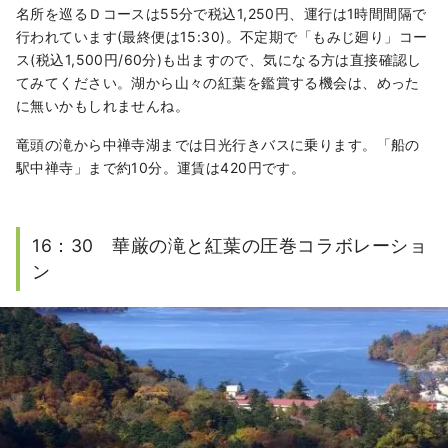
名所を巡るＤコースは55分で税込1,250円、運行は1時間間隔で
行われています(最終便は15:30)。不定期で「もみじ廻り」コー
ス(税込1,500円/60分)も出ますので、気になる方は直接確認し
てみてください。湖から山々の紅葉を鑑賞する機会は、めった
に無いかもしれませんね。
竜頭の滝から中禅寺湖までは日光行きバスに乗ります。「船の
駅中禅寺」まで約10分。運賃は420円です。
16：30 華厳の滝と紅葉の圧巻コラボレーショ
ン