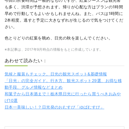
今回の所要時間は一般的なものですが、紅葉シーズンは観光客
も多く、渋滞が予想されます。帰りが心配な方はプランの1時間
早めで行動してもよいかもしれませんね。また、バスは1時間に
2本程度。逃すと予定に大きなずれが生じるので気をつけてくだ
さい。
色とりどりの紅葉を眺め、日光の秋を楽しんでください。
※本記事は、2017年9月時点の情報をもとに作成しています。
あわせて読みたい：
気候と服装もチェック。日光の観光スポット&基礎情報
「日光」の完全ガイド。行き方、観光スポット29選、お得な移
動手段、グルメ情報などまとめ
和菓子から日本酒まで！栃木県日光に行ったら買うべきおみや
げ10選
日本一美味しい！？日光発のおむすび「ゆばむすび」