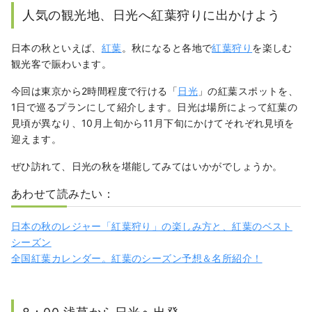
とお寺とラクダが好きです。
人気の観光地、日光へ紅葉狩りに出かけよう
日本の秋といえば、
紅葉
。秋になると各地で
紅葉狩り
を楽しむ
観光客で賑わいます。
今回は東京から2時間程度で行ける「
日光
」の紅葉スポットを、
1日で巡るプランにして紹介します。日光は場所によって紅葉の
見頃が異なり、10月上旬から11月下旬にかけてそれぞれ見頃を
迎えます。
ぜひ訪れて、日光の秋を堪能してみてはいかがでしょうか。
あわせて読みたい：
日本の秋のレジャー「紅葉狩り」の楽しみ方と、紅葉のベスト
シーズン
全国紅葉カレンダー。紅葉のシーズン予想＆名所紹介！