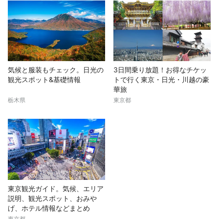
気候と服装もチェック。日光の
3日間乗り放題！お得なチケッ
観光スポット&基礎情報
トで行く東京・日光・川越の豪
華旅
栃木県
東京都
東京観光ガイド。気候、エリア
説明、観光スポット、おみや
げ、ホテル情報などまとめ
東京都