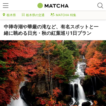
栃木県
栃木県の交通
MATCHA 特集
中禅寺湖や華厳の滝など、有名スポットと一
緒に眺める日光・秋の紅葉巡り1日プラン