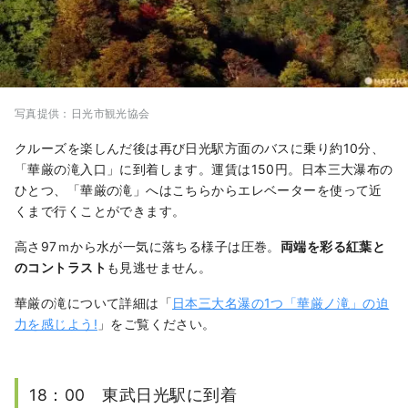
写真提供：日光市観光協会
クルーズを楽しんだ後は再び日光駅方面のバスに乗り約10分、
「華厳の滝入口」に到着します。運賃は150円。日本三大瀑布の
ひとつ、「華厳の滝」へはこちらからエレベーターを使って近
くまで行くことができます。
高さ97ｍから水が一気に落ちる様子は圧巻。
両端を彩る紅葉と
のコントラスト
も見逃せません。
華厳の滝について詳細は「
日本三大名瀑の1つ「華厳ノ滝」の迫
力を感じよう!
」をご覧ください。
18：00 東武日光駅に到着