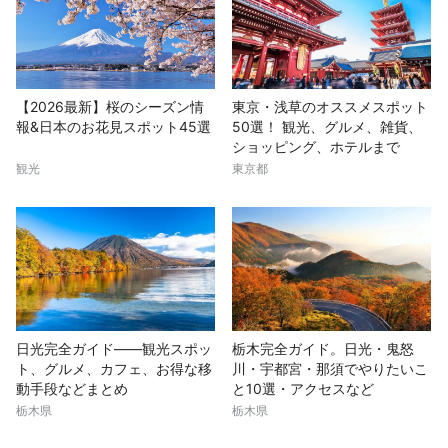
【2026最新】桜のシーズン情
東京・浅草のオススメスポット
報&日本のお花見スポット45選
50選！ 観光、グルメ、雑貨、
ショッピング、ホテルまで
観光
東京都
日光完全ガイド——観光スポッ
栃木完全ガイド。日光・鬼怒
ト、グルメ、カフェ、お得な移
川・宇都宮・那須でやりたいこ
動手段などまとめ
と10選・アクセスなど
栃木県
栃木県