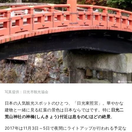
写真提供：日光市観光協会
日本の人気観光スポットのひとつ、「日光東照宮」。華やかな
建物と一緒に見る紅葉の景色は日本ならではです。特に
日光二
荒山神社の神橋(しんきょう)付近は息をのむほどの絶景
。
2017年は11月3日～5日で夜間にライトアップが行われる予定な