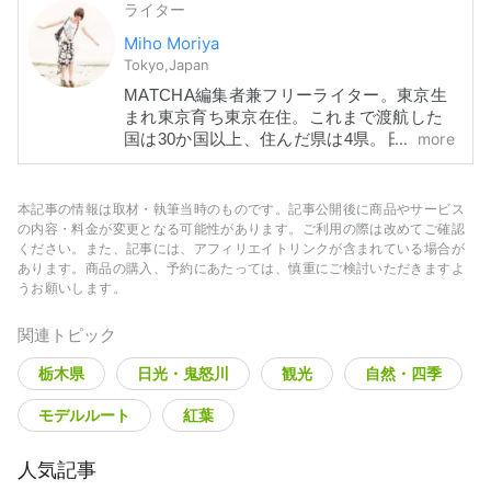
ライター
Miho Moriya
Tokyo,Japan
MATCHA編集者兼フリーライター。東京生
まれ東京育ち東京在住。これまで渡航した
more
国は30か国以上、住んだ県は4県。日本旅行
はもうすぐ全都道府県を制覇！「読んだか
らこそわかるその土地の魅力」が伝えられ
ることを目指して記事を作っています。森
本記事の情報は取材・執筆当時のものです。記事公開後に商品やサービス
とお寺とラクダが好きです。
の内容・料金が変更となる可能性があります。ご利用の際は改めてご確認
ください。また、記事には、アフィリエイトリンクが含まれている場合が
あります。商品の購入、予約にあたっては、慎重にご検討いただきますよ
うお願いします。
関連トピック
栃木県
日光・鬼怒川
観光
自然・四季
モデルルート
紅葉
人気記事