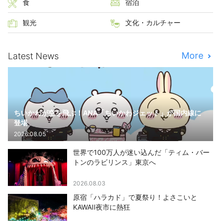
食
宿泊
観光
文化・カルチャー
More
Latest News
ちいかわが空を飛ぶ！ANA「ちいかわジェット」が国内線に
登場
2026.08.05
世界で100万人が迷い込んだ「ティム・バー
トンのラビリンス」東京へ
2026.08.03
原宿「ハラカド」で夏祭り！よさこいと
KAWAII夜市に熱狂