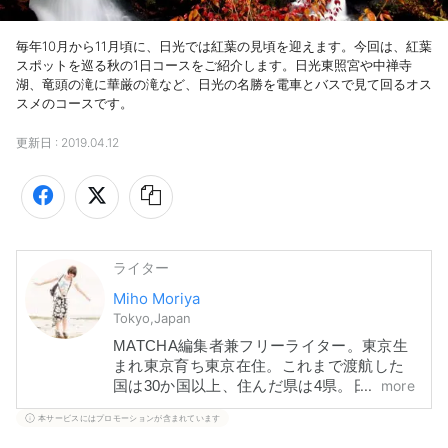
毎年10月から11月頃に、日光では紅葉の見頃を迎えます。今回は、紅葉
スポットを巡る秋の1日コースをご紹介します。日光東照宮や中禅寺
湖、竜頭の滝に華厳の滝など、日光の名勝を電車とバスで見て回るオス
スメのコースです。
更新日 :
2019.04.12
ライター
Miho Moriya
Tokyo,Japan
MATCHA編集者兼フリーライター。東京生
まれ東京育ち東京在住。これまで渡航した
more
国は30か国以上、住んだ県は4県。日本旅行
はもうすぐ全都道府県を制覇！「読んだか
本サービスにはプロモーションが含まれています
らこそわかるその土地の魅力」が伝えられ
ることを目指して記事を作っています。森