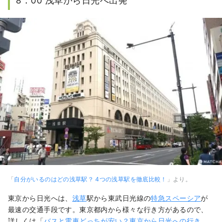
8：00 浅草から日光へ出発
「
自分がいるのはどの浅草駅？ 4つの浅草駅を徹底比較！
」より。
東京から日光へは、
浅草
駅から東武日光線の
特急スペーシア
が
最速の交通手段です。東京都内から様々な行き方があるので、
詳しくは「
バスと電車どっちが安い？東京から日光への行き