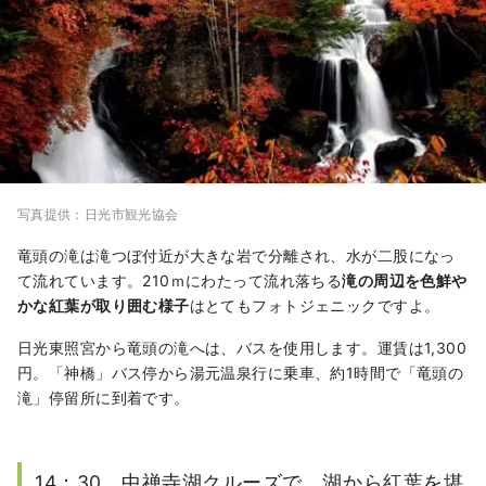
写真提供：日光市観光協会
竜頭の滝は滝つぼ付近が大きな岩で分離され、水が二股になっ
て流れています。210ｍにわたって流れ落ちる
滝の周辺を色鮮や
かな紅葉が取り囲む様子
はとてもフォトジェニックですよ。
日光東照宮から竜頭の滝へは、バスを使用します。運賃は1,300
円。「神橋」バス停から湯元温泉行に乗車、約1時間で「竜頭の
滝」停留所に到着です。
14：30 中禅寺湖クルーズで、湖から紅葉を堪