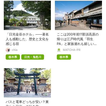
「日光金谷ホテル」——著名
ここは200年前!?那須高原の
人も感動した、歴史と文化を
帰りは江戸時代風「羽生
感じる宿
PA」と家族連れも嬉しい
「蓮田SA」へ
chia
MATCHA-PR
栃木県
日光・鬼怒川
栃木県
バスと電車どっちが安い？東