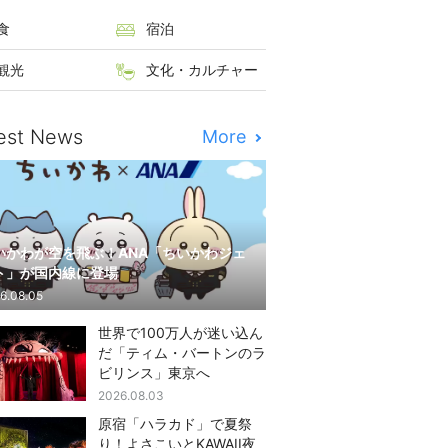
食
宿泊
観光
文化・カルチャー
est News
More
いかわが空を飛ぶ！ANA「ちいかわジェ
ト」が国内線に登場
6.08.05
世界で100万人が迷い込ん
だ「ティム・バートンのラ
ビリンス」東京へ
2026.08.03
原宿「ハラカド」で夏祭
り！よさこいとKAWAII夜