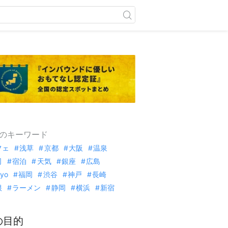
のキーワード
フェ
浅草
京都
大阪
温泉
司
宿泊
天気
銀座
広島
kyo
福岡
渋谷
神戸
長崎
根
ラーメン
静岡
横浜
新宿
の目的