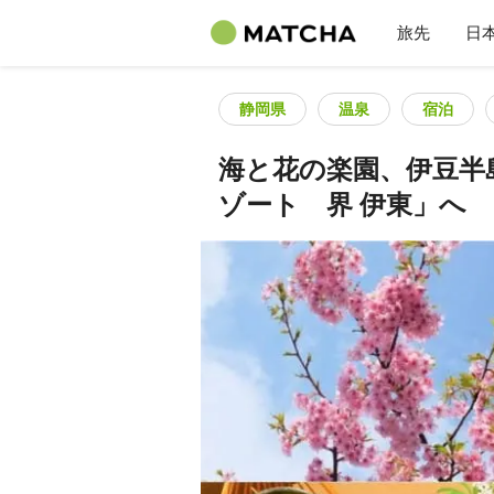
旅先
日
静岡県
温泉
宿泊
海と花の楽園、伊豆半
ゾート 界 伊東」へ