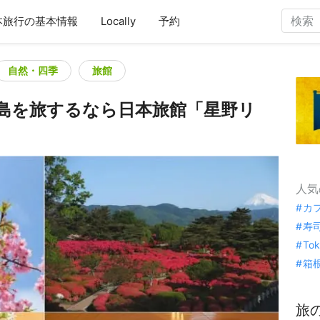
本旅行の基本情報
Locally
予約
自然・四季
旅館
島を旅するなら日本旅館「星野リ
人気
カ
寿
To
箱
旅