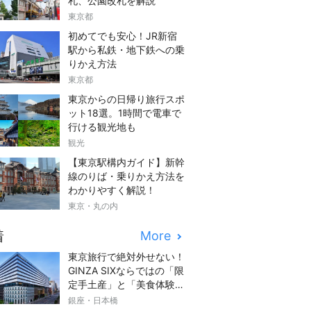
札、公園改札を解説
東京都
初めてでも安心！JR新宿
駅から私鉄・地下鉄への乗
りかえ方法
東京都
東京からの日帰り旅行スポ
ット18選。1時間で電車で
行ける観光地も
観光
【東京駅構内ガイド】新幹
線のりば・乗りかえ方法を
わかりやすく解説！
東京・丸の内
着
More
東京旅行で絶対外せない！
GINZA SIXならではの「限
定手土産」と「美食体験」
完全ガイド
銀座・日本橋