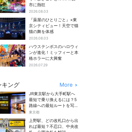
市に熱狂
2026.08.03
『薬屋のひとりごと』×東
京シティビュー！天空で猫
猫の舞を体感
2026.08.03
ハウステンボスのハロウィ
ンが進化！ミッフィーと本
格ホラーに大興奮
2026.07.29
ンキング
More
JR東京駅から大手町駅へ
最短で乗り換えるには？5
路線への最短ルートを写真
つきでご紹介
東京都
上野駅、どの改札口から出
れば最短？不忍口、中央改