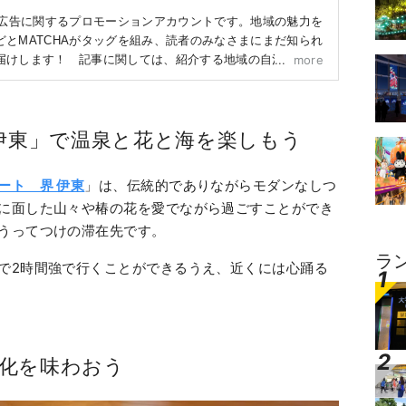
体広告に関するプロモーションアカウントです。地域の魅力を
とMATCHAがタッグを組み、読者のみなさまにまだ知られ
届けします！ 記事に関しては、紹介する地域の自治体や企
more
とに作成しています。
伊東」で温泉と花と海を楽しもう
ート 界 伊東
」は、伝統的でありながらモダンなしつ
に面した山々や椿の花を愛でながら過ごすことができ
うってつけの滞在先です。
ラ
で2時間強で行くことができるうえ、近くには心踊る
化を味わおう