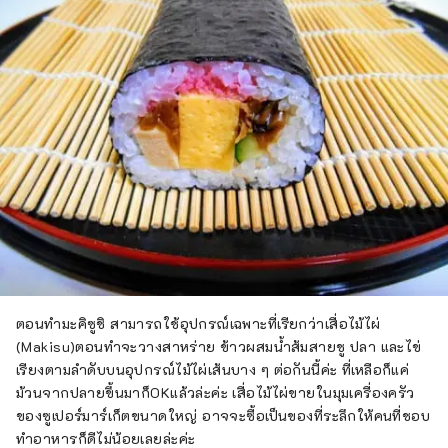
ตอนทำมะคิซูชิ สามารถใช้อุปกรณ์เฉพาะที่เรียกว่าเสื่อไม้ไผ่
(Makisu)ตอนทำจะวางสาหร่าย ข้าวผสมน้ำส้มสายชู ปลา และไข่
เรียงตามลำดับบนอุปกรณ์ไม้ไผ่เส้นบาง ๆ ต่อกันนี้ค่ะ ที่เหลือก็แค่
ม้วนจากปลายขึ้นมาก็OKแล้วล่ะค่ะ เสื่อไม้ไผ่ขายในมุมเครื่องครัว
ของซูเปอร์มาร์เก็ตขนาดใหญ่ อาจจะซื้อเป็นของที่ระลึกให้คนที่ชอบ
ทำอาหารก็ดีไม่น้อยเลยล่ะค่ะ