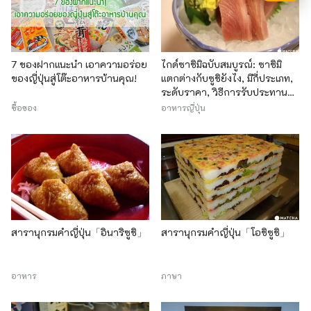
7 ของฝากแนะนำ เอาความอร่อย
ไกด์ซาชิมิฉบับสมบูรณ์: ซาชิมิ
ของญี่ปุ่นสู่โต๊ะอาหารบ้านคุณ!
แตกต่างกับซูชิยังไง, มีกี่ประเภท,
ระดับราคา, วิธีการรับประทาน
และอื่นๆ
ซื้อของ
อาหารญี่ปุ่น
สารานุกรมคำญี่ปุ่น「อินาริซูชิ」
สารานุกรมคำญี่ปุ่น「โอชิซูชิ」
อาหาร
ภาษา