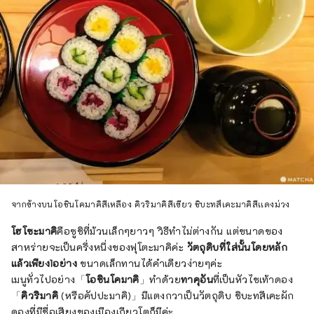
จากข้างบนโอชินโคมาคิสีเหลือง คิวริมาคิสีเขียว ชิบะทสึเคะมาคิสีเเดงม่วง
โฮโซะมาคิ
คือซูชิที่ม้วนเล็กๆยาวๆ วิธีทำไม่ต่างกัน แต่ขนาดของ
สาหร่ายจะเป็นครึ่งหนึ่งของฟุโตะมาคิค่ะ
วัตถุดิบที่ใส่นั้นโดยหลัก
แล้วเพียง1อย่าง
ขนาดเล็กทานได้คำเดียวง่ายๆค่ะ
เมนูทั่วไปอย่าง「
โอชินโคมาคิ
」ทำด้วย
ทาคุอัน
ที่เป็นหัวไชเท้าดอง
「
คิวริมาคิ
(หรือคัปปะมาคิ)」มีแตงกวาเป็นวัตถุดิบ ชิบะทสึเคะผัก
ดองที่มีชื่อเสียงของเมืองเกียวโตก็มีค่ะ