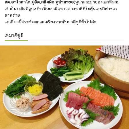
สด
,
อาโวคาโด
,
ปูอัด
,
สลัดผัก
,
ทูน่ามายอ
(ทูน่าและมายองเนสที่ผสม
เข้ากัน) เดิมทีถูกสร้างขึ้นมาเพื่อชาวต่างชาติที่ไม่คุ้นเคยสีดำของ
สาหร่าย
แต่เดี๋ยวนี้ประดับตกแต่งเรียงรายกับมาคิซูชิทั่วไปค่ะ
เทมาคิซูชิ