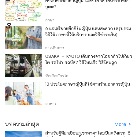
คำทักทายภาษาญี่ปุ่น โอฮาโย ซาโยนาระ เซมา
กุเตะ?
ภาษา
6 แอปเรียกแท็กซี่ในญี่ปุ่น แสนสะดวก (สรุปรวม
วิธีใช้ ภาษาที่ให้บริการ และวิธีชำระเงิน)
การเดินทาง
OSAKA ⇔ KYOTO เดินทางจากโอซาก้าไปเกียว
โต รถไฟ? รถบัส? วิธีไหนเร็ว วิธีไหนถูก
จังหวัดเกียวโต
13 ประโยคภาษาญี่ปุ่นที่ใช้ตามร้านอาหารญี่ปุ่น
อาหาร
บทความล่าสุด
More
สำหรับผู้ที่มาเยือนภูเขาทาคาโอะเป็นครั้งแรก: 5