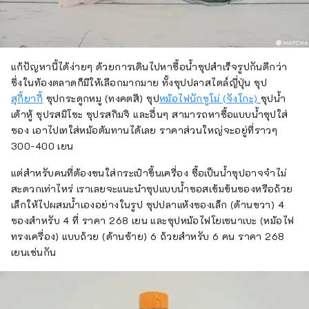
แก้ปัญหานี้ได้ง่ายๆ ด้วยการเดินไปหาซื้อน้ำซุปสำเร็จรูปกันดีกว่า
ซึ่งในท้องตลาดก็มีให้เลือกมากมาย ทั้งซุปปลาสไตล์ญี่ปุ่น ซุป
สุกี้ยากี้
ซุปกระดูกหมู (ทงคตสึ) ซุป
หม้อไฟนักซูโม่ (จังโกะ)
ซุปน้ำ
เต้าหู้ ซุปรสมิโซะ ซุปรสกิมจิ และอื่นๆ สามารถหาซื้อแบบน้ำซุปใส่
ซอง เอาไปเทใส่หม้อต้มทานได้เลย ราคาส่วนใหญ่จะอยู่ที่ราวๆ
300-400 เยน
แต่สำหรับคนที่ต้องขนใส่กระเป๋าขึ้นเครื่อง ซื้อเป็นน้ำซุปอาจจำไม่
สะดวกเท่าไหร่ เราเลยจะแนะนำซุปแบบน้ำซอสเข้มข้นซองหรือถ้วย
เล็กให้ไปผสมน้ำเองอย่างในรูป ซุปปลาแห้งซองเล็ก (ด้านขวา) 4
ซองสำหรับ 4 ที่ ราคา 268 เยน และซุปหม้อไฟโยเซนาเบะ (หม้อไฟ
ทรงเครื่อง) แบบถ้วย (ด้านซ้าย) 6 ถ้วยสำหรับ 6 คน ราคา 268
เยนเช่นกัน