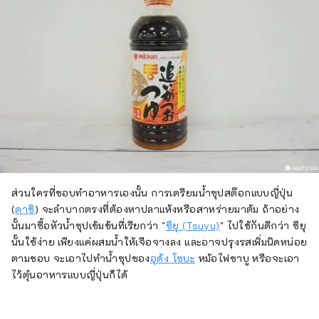
ส่วนใครที่ชอบทำอาหารเองนั้น การเตรียมน้ำซุปสต๊อกแบบญี่ปุ่น
(
ดาชิ
) จะลำบากตรงที่ต้องหาปลาแห้งหรือสาหร่ายมาต้ม ถ้าอย่าง
นั้นมาซื้อหัวน้ำซุปเข้มข้นที่เรียกว่า "
ซึยุ (Tsuyu)
" ไปใช้กันดีกว่า ซึยุ
นั้นใช้ง่าย เพียงแค่ผสมน้ำให้เจือจางลง และอาจปรุงรสเพิ่มนิดหน่อย
ตามชอบ จะเอาไปทำน้ำซุปของ
อุด้ง โซบะ
หม้อไฟชาบู หรือจะเอา
ไว้ตุ๋นอาหารแบบญี่ปุ่นก็ได้