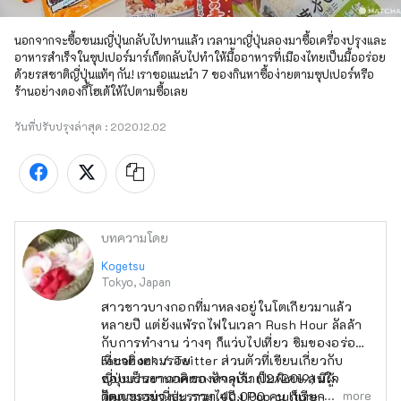
นอกจากจะซื้อขนมญี่ปุ่นกลับไปทานแล้ว เวลามาญี่ปุ่นลองมาซื้อเครื่องปรุงและ
อาหารสำเร็จในซุปเปอร์มาร์เก็ตกลับไปทำให้มื้ออาหารที่เมืองไทยเป็นมื้ออร่อย
ด้วยรสชาติญี่ปุ่นแท้ๆ กัน! เราขอแนะนำ 7 ของกินหาซื้อง่ายตามซุปเปอร์หรือ
ร้านอย่างดองกี้โฮเต้ให้ไปตามซื้อเลย
วันที่ปรับปรุงล่าสุด :
2020.12.02
บทความโดย
Kogetsu
Tokyo, Japan
สาวชาวบางกอกที่มาหลงอยู่ในโตเกียวมาแล้ว
หลายปี แต่ยังแพ้รถไฟในเวลา Rush Hour ลัลล้า
กับการทำงาน ว่างๆ ก็แว่บไปเที่ยว ชิมของอร่อย
เที่ยวติ่งตามรอย
Facebook / Twitter ส่วนตัวที่เขียนเกี่ยวกับ
ชอบบรรยากาศของศาลเจ้าเป็นพิเศษ สนใจ
ญี่ปุ่นเป็นงานอดิเรก ปัจจุบัน (12/2019) มีผู้
more
วัฒนธรรมญี่ปุ่น รวมไปถึง Pop culture~♥
ติดตามอย่างละราวๆ 40,000 คน ก็เรียกว่าเป็น