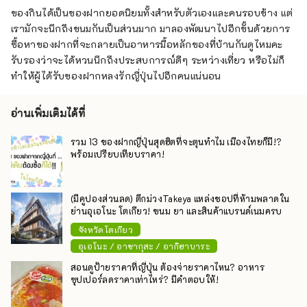
ของกินได้เป็นของฝากยอดนิยมทั้งสำหรับตัวเองและคนรอบข้าง แต่
เรามักจะนึกถึงขนมกันเป็นส่วนมาก มาลองพัฒนาไปอีกขั้นด้วยการ
ซื้อหาของฝากที่จะกลายเป็นอาหารมื้อหลักของที่บ้านกันดูไหมคะ
รับรองว่าจะได้หวนนึกถึงประสบการณ์ดีๆ ระหว่างเที่ยว หรือไม่ก็
ทำให้ผู้ได้รับของฝากหลงรักญี่ปุ่นไปอีกคนแน่นอน
อ่านเพิ่มเติมได้ที่
รวม 13 ของฝากญี่ปุ่นสุดฮิตที่จะตุนทำไม เมืองไทยก็มี!?
พร้อมเปรียบเทียบราคา!
(มีคูปองส่วนลด) ตึกม่วงTakeya แหล่งชอปที่ห้ามพลาดใน
ย่านอุเอโนะ โตเกียว! ขนม ยา และสินค้าแบรนด์เนมครบ
จังหวัดโตเกียว
อุเอโนะ / อาซากุสะ / อากิฮาบาระ
สอนดูป้ายราคาที่ญี่ปุ่น ต้องจ่ายราคาไหน? อาหาร
ซุปเปอร์ลดราคาเท่าไหร่? มีคำตอบให้!