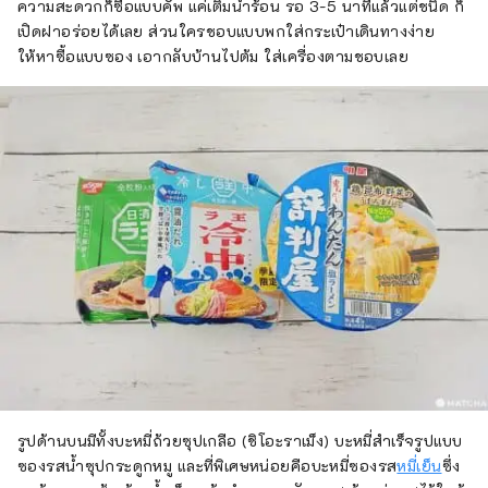
ความสะดวกก็ซื้อแบบคัพ แค่เติมน้ำร้อน รอ 3-5 นาทีแล้วแต่ชนิด ก็
เปิดฝาอร่อยได้เลย ส่วนใครชอบแบบพกใส่กระเป๋าเดินทางง่าย
ให้หาซื้อแบบซอง เอากลับบ้านไปต้ม ใส่เครื่องตามชอบเลย
รูปด้านบนมีทั้งบะหมี่ถ้วยซุปเกลือ (ชิโอะราเม็ง) บะหมี่สำเร็จรูปแบบ
ซองรสน้ำซุปกระดูกหมู และที่พิเศษหน่อยคือบะหมี่ซองรส
หมี่เย็น
ซึ่ง