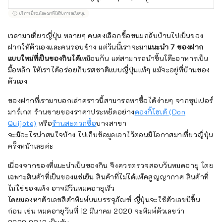
เจอแมวเป็นไม่ได้ ต้องทักทายเหมียวๆ ใส่ประจำ
บล๊อกเกอร์ตัวจ้อยๆ ได้ ... ล่ะมั้ง?
บริการนี้รวมโฆษณาที่ได้รับการสนับสนุน
มีประสบการณ์แปลมากกว่า 10 ปี (เราจะไม่พูด
เรื่องอายุ ...) ชอบงานขีดๆ เขียนๆ เลยมาเป็น
เวลามาเที่ยวญี่ปุ่น หลายๆ คนคงเลือกซื้อขนมกลับบ้านไปเป็นของ
บรรณาธิการเว็บไซต์
ฝากให้ตัวเองและคนรอบข้าง แต่วันนี้เราจะมา
แนะนำ 7 ของฝาก
แบบใหม่ที่เป็นของกินได้
เหมือนกัน แต่สามารถนำขึ้นโต๊ะอาหารเป็น
มื้อหลัก ให้เราได้อร่อยกับรสชาติแบบญี่ปุ่นแท้ๆ แม้จะอยู่ที่บ้านของ
ตัวเอง
ของฝากที่เรามาบอกเล่าคราวนี้สามารถหาซื้อได้ง่ายๆ จากซุปเปอร์
มาร์เกต ร้านขายของราคาประหยัดอย่าง
ดองกี้โฮเต้ (Don
Quijote)
หรือ
ร้านสะดวกซื้อ
บางสาขา
จะมีอะไรน่าสนใจบ้าง ไปเก็บข้อมูลเอาไว้ตอนมีโอกาสมาเที่ยวญี่ปุ่น
ครั้งหน้าเลยค่ะ
เนื่องจากของที่แนะนำเป็นของกิน จึงควรตรวจสอบวันหมดอายุ โดย
เฉพาะสินค้าที่เป็นของแช่เย็น สินค้าที่ไม่ได้แพ็คสูญญากาศ สินค้าที่
ไม่ใช่ของแห้ง อาจมีวันหมดอายุเร็ว
โดยมองหาตัวเลขสีดำพิมพ์บนบรรจุภัณฑ์ ญี่ปุ่นจะใช้ตัวเลขปีขึ้น
ก่อน เช่น หมดอายุวันที่ 12 มีนาคม 2020 จะพิมพ์ตัวเลขว่า