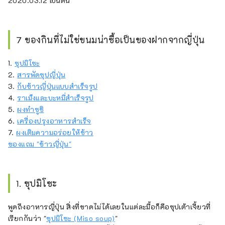
2020.03.12 เป็นต้น
7 ของกินที่ไม่ใช่ขนมน่าซื้อเป็นของฝากจากญี่ปุ่น
1.
ซุปมิโซะ
2.
สารพัดซุปญี่ปุ่น
3.
กับข้าวญี่ปุ่นแบบสำเร็จรูป
4.
ราเม็งและบะหมี่สำเร็จรูป
5.
ผงทำซูชิ
6.
เครื่องปรุงอาหารสำเร็จ
7.
ผงเติมความอร่อยให้ข้าว
ของแถม "ข้าวญี่ปุ่น"
1. ซุปมิโซะ
พูดถึงอาหารญี่ปุ่น สิ่งที่ขาดไม่ได้เลยในแต่ละมื้อก็คือซุปเต้าเจี้ยวที่
เรียกกันว่า "
ซุปมิโซะ (Miso soup)
"