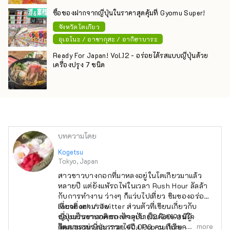
ซื้อของฝากจากญี่ปุ่นในราคาสุดคุ้มที่ Gyomu Super!
จังหวัดโตเกียว
อุเอโนะ / อาซากุสะ / อากิฮาบาระ
Ready For Japan! Vol.12 - อร่อยได้รสแบบญี่ปุ่นด้วย
เครื่องปรุง 7 ชนิด
บทความโดย
Kogetsu
Tokyo, Japan
สาวชาวบางกอกที่มาหลงอยู่ในโตเกียวมาแล้ว
หลายปี แต่ยังแพ้รถไฟในเวลา Rush Hour ลัลล้า
กับการทำงาน ว่างๆ ก็แว่บไปเที่ยว ชิมของอร่อย
เที่ยวติ่งตามรอย
Facebook / Twitter ส่วนตัวที่เขียนเกี่ยวกับ
ชอบบรรยากาศของศาลเจ้าเป็นพิเศษ สนใจ
ญี่ปุ่นเป็นงานอดิเรก ปัจจุบัน (12/2019) มีผู้
more
วัฒนธรรมญี่ปุ่น รวมไปถึง Pop culture~♥
ติดตามอย่างละราวๆ 40,000 คน ก็เรียกว่าเป็น