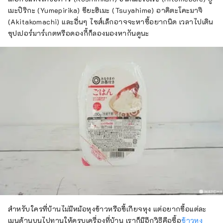
เมะปิริกะ (Yumepirika) ซึยะฮิเมะ (Tsuyahime) อาคิตะโคะมาจิ
(Akitakomachi) และอื่นๆ ไซส์เล็กอาจจะหาซื้อยากนิด เวลาไปเดิน
ซุปเปอร์มาร์เกตหรือดองกี้ก็ลองมองหากันดูนะ
สำหรับใครที่บ้านไม่มีหม้อหุงข้าวหรือขี้เกียจหุง แต่อยากซื้อแต่ละ
เมนูด้านบนไปทานให้ครบเครื่องที่บ้าน เราก็มีอีกวิธีคือซื้อ
ข้าวหุง