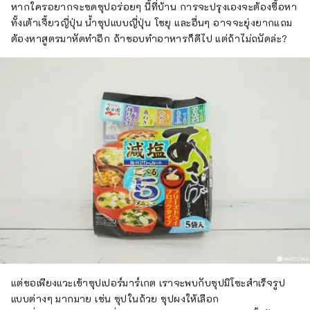
หากใครอยากจะซดซุปอร่อยๆ นี้ที่บ้าน การจะปรุงเองจะต้องซื้อหา
ทั้งเต้าเจี้ยวญี่ปุ่น น้ำซุปแบบญี่ปุ่น โชยุ และอื่นๆ อาจจะยุ่งยากแถม
ต้องหาสูตรมาหัดทำอีก ถ้าชอบทำอาหารก็ดีไป แต่ถ้าไม่ถนัดล่ะ?
แต่ขอเพียงแวะเข้าซุปเปอร์มาร์เกต เราจะพบกับซุปมิโซะสำเร็จรูป
แบบต่างๆ มากมาย เช่น ซุปในถ้วย ซุปผงให้เลือก