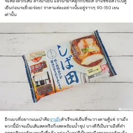
จะต้องลวกเส้น ล้างน้ำเย็น แล้วนำมาคลุกกับซอส ถ้าแช่ซอสไว้ในตู้
เย็นก่อนจะยิ่งอร่อย! ราคาแต่ละอย่างนั้นอยู่ราวๆ 90-150 เยน
เท่านั้น
อีกแบบที่อยากแนะนำคือ
ราเม็ง
สำเร็จแช่เย็นที่จะวางตามตู้แช่ ราเม็ง
พวกนี้มักจะเป็นเส้นสดหรือกึ่งสดพร้อมน้ำซุป บางทีก็เป็นราเม็งที่ทำ
รสชาติจากร้านราเม็งชื่อดัง อย่างในรูปก็เป็นราเม็งสูตรจากร้านดัง