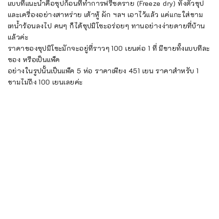
แบบที่แนะนำคือซุปก้อนที่ทำการฟรีซดราย (Freeze dry) ทั้งตัวซุป
และเครื่องอย่างสาหร่าย เต้าหู้ ผัก ฯลฯ เอาไว้แล้ว แค่แกะใส่ชาม
เทน้ำร้อนลงไป คนๆ ก็ได้ซุปมิโซะอร่อยๆ ทานอย่างง่ายดายที่บ้าน
แล้วค่ะ
ราคาของซุปมิโซะมักจะอยู่ที่ราวๆ 100 เยนต่อ 1 ที่ มีขายทั้งแบบทีละ
ซอง หรือเป็นแพ็ค
อย่างในรูปนั้นเป็นแพ็ค 5 ห่อ ราคาเพียง 451 เยน ราคาสำหรับ 1
ชามไม่ถึง 100 เยนเลยค่ะ