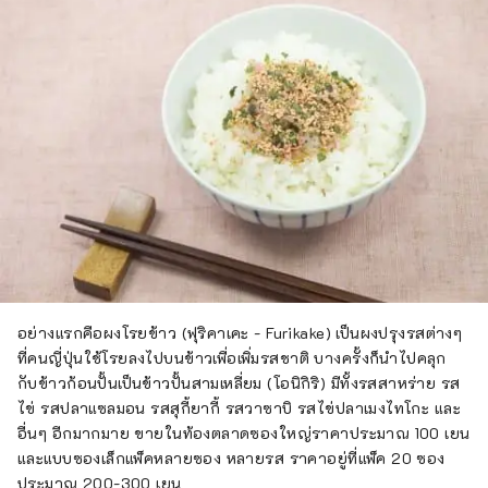
อย่างแรกคือผงโรยข้าว (ฟุริคาเคะ - Furikake) เป็นผงปรุงรสต่างๆ
ที่คนญี่ปุ่นใช้โรยลงไปบนข้าวเพื่อเพิ่มรสชาติ บางครั้งก็นำไปคลุก
กับข้าวก้อนปั้นเป็นข้าวปั้นสามเหลี่ยม (โอนิกิริ) มีทั้งรสสาหร่าย รส
ไข่ รสปลาแซลมอน รสสุกี้ยากี้ รสวาซาบิ รสไข่ปลาเมงไทโกะ และ
อื่นๆ อีกมากมาย ขายในท้องตลาดซองใหญ่ราคาประมาณ 100 เยน
และแบบซองเล็กแพ็คหลายซอง หลายรส ราคาอยู่ที่แพ็ค 20 ซอง
ประมาณ 200-300 เยน