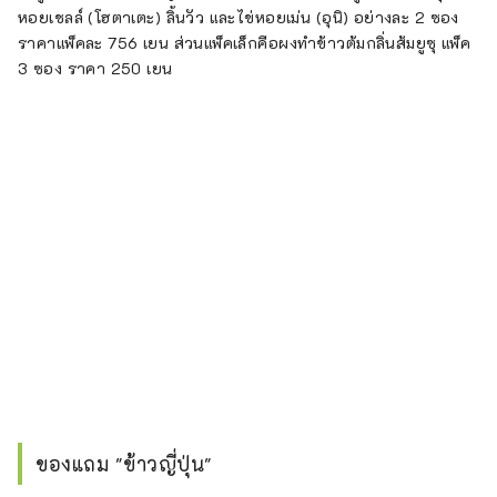
หอยเชลล์ (โฮตาเตะ) ลิ้นวัว และไข่หอยเม่น (อุนิ) อย่างละ 2 ซอง
ราคาแพ็คละ 756 เยน ส่วนแพ็คเล็กคือผงทำข้าวต้มกลิ่นส้มยูซุ แพ็ค
3 ซอง ราคา 250 เยน
ของแถม "ข้าวญี่ปุ่น"