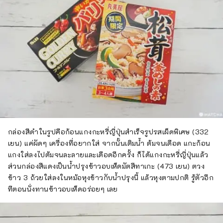
กล่องสีดำในรูปคือก้อนแกงกะหรี่ญี่ปุ่นสำเร็จรูปรสเผ็ดพิเศษ (332
เยน) แค่ผัดๆ เครื่องที่อยากใส่ จากนั้นเติมน้ำ ต้มจนเดือด แกะก้อน
แกงใส่ลงไปต้มจนละลายและเดือดอีกครั้ง ก็ได้แกงกะหรี่ญี่ปุ่นแล้ว
ส่วนกล่องสีแดงเป็นน้ำปรุงข้าวอบเห็ดมัตสึทาเกะ (473 เยน) ตวง
ข้าว 3 ถ้วยใส่ลงในหม้อหุงข้าวกับน้ำปรุงนี้ แล้วหุงตามปกติ รู้ตัวอีก
ทีตอนนั่งทานข้าวอบเห็ดอร่อยๆ เลย