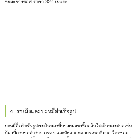
ซัมมะย่างซอส ราคา 324 เยนค่ะ
4. ราเม็งและบะหมี่สำเร็จรูป
บะหมี่กึ่งสำเร็จรูปคงเป็นของที่บางคนเคยซื้อกลับไปเป็นของฝากเช่น
กัน เนื่องจากทำง่าย อร่อย และมีหลากหลายรสชาติมาก ใครชอบ