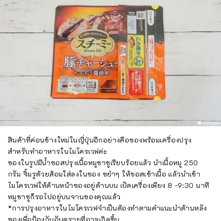
สินค้าที่ค่อนข้างใหม่ในญี่ปุ่นอีกอย่างคือซองพร้อมเครื่องปรุง
สำหรับทำอาหารในไมโครเวฟค่ะ
ซองในรูปมีน้ำซอสปรุงเนื้อหมูชาชูเรียบร้อยแล้ว นำเนื้อหมู 250
กรัม จิ้มรูด้วยส้อมใส่ลงในซอง ขยำๆ ให้ซอสเข้าเนื้อ แล้วนำเข้า
ไมโครเวฟให้ด้านหน้าซองอยู่ด้านบน เปิดเครื่องเพียง 8 -9:30 นาที
หมูชาชูก็รอไปอยู่บนจานของคุณแล้ว
*การปรุงอาหารในไมโครเวฟจำเป็นต้องทำตามคำแนะนำด้านหลัง
ซองเพื่อป้องกันอันตรายที่อาจเกิดขึ้น