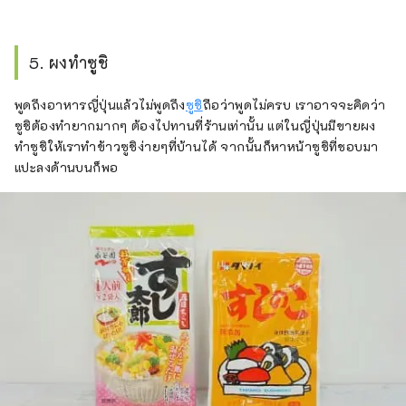
5. ผงทำซูชิ
พูดถึงอาหารญี่ปุ่นแล้วไม่พูดถึง
ซูชิ
ถือว่าพูดไม่ครบ เราอาจจะคิดว่า
ซูชิต้องทำยากมากๆ ต้องไปทานที่ร้านเท่านั้น แต่ในญี่ปุ่นมีขายผง
ทำซูชิให้เราทำข้าวซูชิง่ายๆที่บ้านได้ จากนั้นก็หาหน้าซูชิที่ชอบมา
แปะลงด้านบนก็พอ