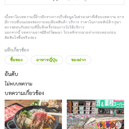
เจอแมวเป็นไม่ได้ ต้องทักทายเหมียวๆ ใส่ประจำ
บล๊อกเกอร์ตัวจ้อยๆ ได้ ... ล่ะมั้ง?
มีประสบการณ์แปลมากกว่า 10 ปี (เราจะไม่พูด
เรื่องอายุ ...) ชอบงานขีดๆ เขียนๆ เลยมาเป็น
เนื้อหาในบทความนี้อ้างอิงจากการเก็บข้อมูลในช่วงเวลาที่เขียนบทความ อาจ
บรรณาธิการเว็บไซต์
มีการเปลี่ยนแปลงของรายละเอียดสินค้า บริการ ราคาในภายหลังได้ กรุณา
ตรวจสอบกับสถานที่นั้นอีกครั้งก่อนการไปใช้บริการ
นอกจากนี้ บทความอาจมีลิงก์โฆษณา โปรดพิจารณาอย่างรอบคอบก่อน
ตัดสินใจซื้อหรือจอง
แท๊กเกี่ยวข้อง
ซื้อของ
อาหารญี่ปุ่น
ของฝาก
อันดับ
ไม่พบบทความ
บทความเกี่ยวข้อง