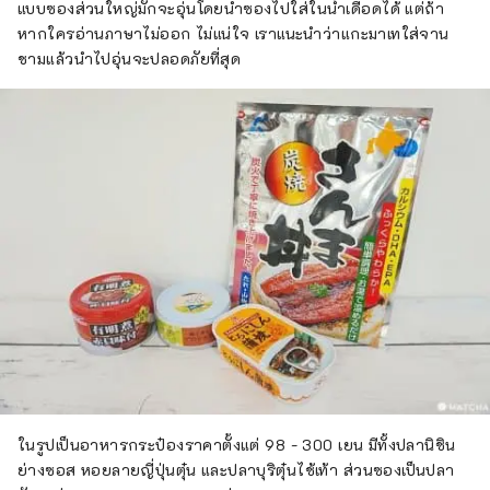
แบบซองส่วนใหญ่มักจะอุ่นโดยนำซองไปใส่ในน้ำเดือดได้ แต่ถ้า
หากใครอ่านภาษาไม่ออก ไม่แน่ใจ เราแนะนำว่าแกะมาเทใส่จาน
ชามแล้วนำไปอุ่นจะปลอดภัยที่สุด
ในรูปเป็นอาหารกระป๋องราคาตั้งแต่ 98 - 300 เยน มีทั้งปลานิชิน
ย่างซอส หอยลายญี่ปุ่นตุ๋น และปลาบุริตุ๋นไช้เท้า ส่วนซองเป็นปลา