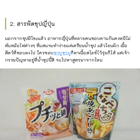
2. สารพัดซุปญี่ปุ่น
นอกจากซุปมิโซะแล้ว อาหารญี่ปุ่นที่หลายคนชอบทานกันคงหนีไม่
พ้นหม้อไฟต่างๆ ที่แสนจะทำง่ายแค่เตรียมน้ำซุป แล้วโยนผัก เนื้อ
สัตว์ที่ชอบลงไป ใครชอบ
ชาบูชาบู
ก็หาเนื้อสไลซ์ไว้จุ่มก็ได้ แต่เจ้า
กรรมปัญหาอยู่ที่น้ำซุปนี้สิ จะไปหาสูตรมาจากไหน