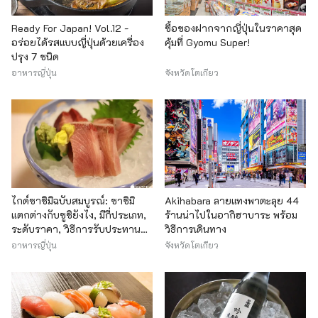
Ready For Japan! Vol.12 -
ซื้อของฝากจากญี่ปุ่นในราคาสุด
อร่อยได้รสแบบญี่ปุ่นด้วยเครื่อง
คุ้มที่ Gyomu Super!
ปรุง 7 ชนิด
อาหารญี่ปุ่น
จังหวัดโตเกียว
ไกด์ซาชิมิฉบับสมบูรณ์: ซาชิมิ
Akihabara ลายแทงพาตะลุย 44
แตกต่างกับซูชิยังไง, มีกี่ประเภท,
ร้านน่าไปในอากิฮาบาระ พร้อม
ระดับราคา, วิธีการรับประทาน
วิธีการเดินทาง
และอื่นๆ
อาหารญี่ปุ่น
จังหวัดโตเกียว