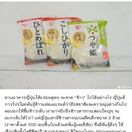
ทานอาหารญี่ปุ่นให้อร่อยสุดๆ จะขาด "ข้าว" ไปได้อย่างไร ญี่ปุ่นมี
การโปรโมทพันธุ์ข้าวแต่ละแบรนด์ว่ามีรสชาติและความนุ่มต่างกันไป
พอบอกให้ซื้อข้าวกลับ เราอาจนึกถึงข้าวสารกระสอบใหญ่ๆ จะ
แบกกลับได้ไง!? แต่ญี่ปุ่นเขามีข้าวสารแบบแพ็คเล็กขนาด 2 ถ้วย
(ราคาตั้งแต่ 300 เยนขึ้นไปแล้วแต่พันธุ์และยี่ห้อ) ซึ่งมีพันธุ์ดังๆ ให้
เลือกชิมทั้งโคชิฮิคาริ (Koshihikari) ฮิโตเมะโบเระ (Hitomebore) ยู