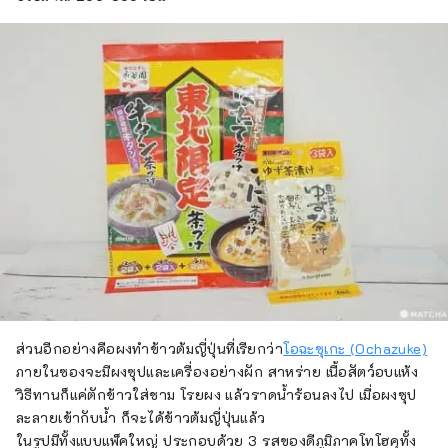
ส่วนอีกอย่างคือผงทำข้าวต้มญี่ปุ่นที่เรียกว่า
โอฉะซุเกะ (Ochazuke)
ภายในซองจะมีผงซุปและเครื่องอย่างผัก สาหร่าย เนื้อสัตว์อบแห้ง
วิธีทานก็แค่ตักข้าวใส่ชาม โรยผง แล้วราดน้ำร้อนลงไป เมื่อผงซุป
ละลายเข้ากับน้ำ ก็จะได้ข้าวต้มญี่ปุ่นแล้ว
ในรูปมีทั้งแบบแพ็คใหญ่ ประกอบด้วย 3 รสของดีภูมิภาคโทโฮคุทั้ง