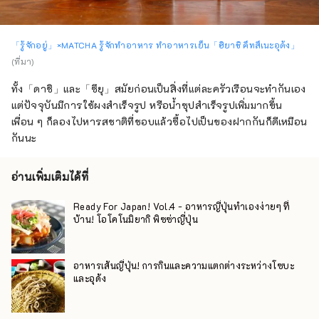
「รู้จักอยู่」×MATCHA รู้จักทำอาหาร ทำอาหารเย็น「ฮิยาชิ คึทสึเนะอุด้ง」
(ที่มา)
ทั้ง「ดาชิ」และ「ซึยุ」สมัยก่อนเป็นสิ่งที่แต่ละครัวเรือนจะทำกันเอง
แต่ปัจจุบันมีการใช้ผงสำเร็จรูป หรือน้ำซุปสำเร็จรูปเพิ่มมากขึ้น
เพื่อน ๆ ก็ลองไปหารสชาติที่ชอบแล้วซื้อไปเป็นของฝากกันก็ดีเหมือน
กันนะ
อ่านเพิ่มเติมได้ที่
Ready For Japan! Vol.4 - อาหารญี่ปุ่นทำเองง่ายๆ ที่
บ้าน! โอโคโนมิยากิ พิซซ่าญี่ปุ่น
อาหารเส้นญี่ปุ่น! การกินและความแตกต่างระหว่างโซบะ
และอุด้ง