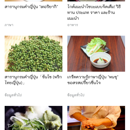
สารานุกรมคำญี่ปุ่น "เทอริยากิ"
ไกด์แนะนำโซบะแบบจัดเต็ม! วิธี
ทาน ประเภท ราคา และร้าน
แนะนำ
ภาษา
อาหาร
สารานุกรมคำญี่ปุ่น「ซันโช (พริก
เกร็ดความรู้ภาษาญี่ปุ่น "พนซุ"
ไทยญี่ปุ่น)」
ซอสรสเปรี้ยวชื่นใจ
ข้อมูลทั่วไป
ข้อมูลทั่วไป