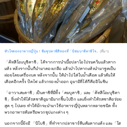
หัวใจของอาหารญี่ปุ่น！ชิมซุปดาชิสีทองที่「นิฮมบาชิดาชิโจ」
(ที่มา)
「คัทสึโอะบุชิดาชิ」ได้จากการนำเนื้อปลาโอไปรมควันแล้วตาก
แห้ง หลังจากนั้นก็นำมาดองเกลือ แล้วนำไปตากแห้งนำมาขูดเป็น
ฝอยโดยเครื่องบด หลังจากนั้น ให้นำไปใส่ในน้ำเดือด แล้วต้มให้
เดือดอีกครั้ง ปิดไฟ แล้วกรองน้ำออก อุมามิที่ได้ก็คืออิโนซิน
「อาวาเสะดาชิ」เป็นดาชิที่มีทั้ง「คมบุดาชิ」และ「คัทสึโอะบุชิดา
ชิ」ยิ่งทำให้ได้รสชาติอุมามิมากขึ้นไปอีก และยิ่งทำให้รสชาติอร่อย
สุด ๆ ไปเลย ทำให้มักจะนำมาใช้อาหารญี่ปุ่นหลากหลายชนิด ทั้ง
พวกอาหารต้มหรือพวกซุปแกงต่าง ๆ
นอกจากนี้ยังมี 「นิโบชิ」ที่ทำจากปลาซาร์ดีนต้มตากแห้ง และ「โฮ