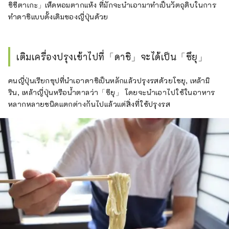
ชิชีตาเกะ」เห็ดหอมตากแห้ง ที่มักจะนำเอามาทำเป็นวัตถุดิบในการ
ทำดาชิแบบดั้งเดิมของญี่ปุ่นด้วย
เติมเครื่องปรุงเข้าไปที่「ดาชิ」จะได้เป็น「ซึยุ」
คนญี่ปุ่นเรียกซุปที่นำเอาดาชิเป็นหลักแล้วปรุงรสด้วยโชยุ, เหล้ามิ
ริน, เหล้าญี่ปุ่นหรือน้ำตาลว่า「ซึยุ」 โดยจะนำเอาไปใช้ในอาหาร
หลากหลายชนิดแตกต่างกันไปแล้วแต่สิ่งที่ใช้ปรุงรส