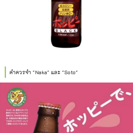
คำควรจำ "Naka" และ "Soto"