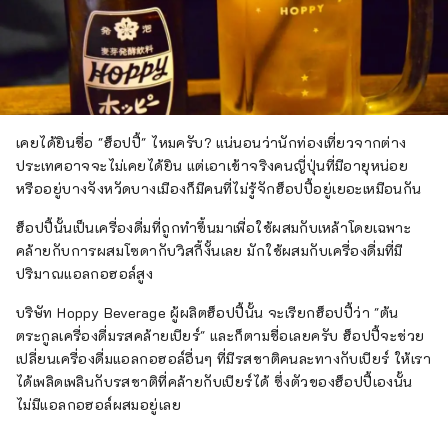
เคยได้ยินชื่อ "ฮ็อปปี้" ไหมครับ? แน่นอนว่านักท่องเที่ยวจากต่าง
ประเทศอาจจะไม่เคยได้ยิน แต่เอาเข้าจริงคนญี่ปุ่นที่มีอายุหน่อย
หรืออยู่บางจังหวัดบางเมืองก็มีคนที่ไม่รู้จักฮ็อปปี้อยู่เยอะเหมือนกัน
ฮ็อปปี้นั้นเป็นเครื่องดื่มที่ถูกทำขึ้นมาเพื่อใช้ผสมกับเหล้าโดยเฉพาะ
คล้ายกับการผสมโซดากับวิสกี้งั้นเลย มักใช้ผสมกับเครื่องดื่มที่มี
ปริมาณแอลกอฮอล์สูง
บริษัท Hoppy Beverage ผู้ผลิตฮ็อปปี้นั้น จะเรียกฮ็อปปี้ว่า "ต้น
ตระกูลเครื่องดื่มรสคล้ายเบียร์" และก็ตามชื่อเลยครับ ฮ็อปปี้จะช่วย
เปลี่ยนเครื่องดื่มแอลกอฮอล์อื่นๆ ที่มีรสชาติคนละทางกับเบียร์ ให้เรา
ได้เพลิดเพลินกับรสชาติที่คล้ายกับเบียร์ได้ ซึ่งตัวของฮ็อปปี้เองนั้น
ไม่มีแอลกอฮอล์ผสมอยู่เลย