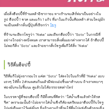
เมื่อสั่งฮ็อปปี้ที่ร้านเหล้าอิซากายะ ทางร้านจะเสิร์ฟมาเป็นอย่างใน
รูป ฮ็อปปี้ 1 ขวด และแก้ว 1 แก้ว ที่มาในแก้วนั้นคือเหล้า ส่วนใหญ่มัก
จะเป็นเหล้ากลั่นญี่ปุ่นที่เรียกว่า
โชจู
ที่ร้านจะเรียกโชจูว่า "Naka" และเรียกฮ็อปปี้ว่า "Soto" ในกรณีที่
อย่างใกอย่างหนึ่งหมด เราสามารถสั่งเพิ่มแยกต่างหากได้ ถ้าฮ็อปปี้
ไม่พอก็สั่ง "Soto" และถ้าอยากสั่งโชจูเพิ่มก็ให้สั่ง "Naka"
วิธีดื่มฮ็อปปี้
วิธีดื่มก็ไม่ยุ่งยากอะไร แค่เท "Soto" ใส่ลงไปในแก้วที่มี "Naka" แบบ
แรงๆ ให้ทั้ง 2ส่วนผสมกันแล้วมีฟองเอ่อขึ้นมาด้านบน ถ้าเราเทเบาๆ
ฟองมันจะไม่ขึ้นนะ ดูแล้วไม่ได้อรรถรสเท่าไหร่
ในบรรดาผู้ที่ชอบฮ็อปปี้ ก็มีทั้งคนที่คิดว่า "ใส่น้ำแข็งแล้วทำให้รส
จืด" เพราะฉะนั้นถ้าไม่อยากใส่น้ำแข็งก็ต้องเตรียมเอาฮ็อปปี้กับโชจู
ไปแช่เย็นเอาไว้แต่เนิ่นๆ ยิ่งถ้าเอาแก้วที่จะใช้ดื่มไปแช่เย็นด้วยจะยิ่ง