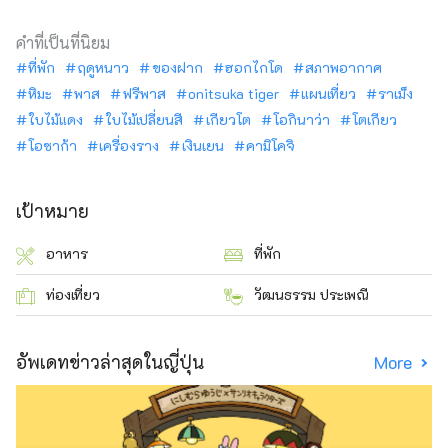
คำที่เป็นที่นิยม
ที่พัก
ฤดูหนาว
ของฝาก
ฮอกไกโด
สภาพอากาศ
หิมะ
พาส
ฟรีพาส
onitsuka tiger
แผนเที่ยว
ราเม็ง
ใบไม้แดง
ใบไม้เปลี่ยนสี
เกียวโต
โอกินาว่า
โตเกียว
โอซาก้า
เครื่องราง
เงินเยน
คามิโคจิ
เป้าหมาย
อาหาร
ที่พัก
ท่องเที่ยว
วัฒนธรรม ประเพณี
อัพเดทข่าวล่าสุดในญี่ปุ่น
More