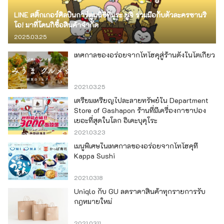
LINE สติ๊กเกอร์ศิลปินการ์ตูนนิชิทีมูระ ยูจิ ร่วมมือกับตัวละครซานริ
โอ! มาที่โดนกิซื้อสินค้าจำกัด
2025.03.25
เทศกาลของอร่อยจากโทโฮคุสู่ร้านดังในโตเกียว
2021.03.25
เตรียมเหรียญไปละลายทรัพย์ใน Department
Store of Gashapon ร้านที่มีเครื่องกาชาปอง
เยอะที่สุดในโลก อิเคะบุคุโระ
2021.03.23
เมนูพิเศษในเทศกาลของอร่อยจากโทโฮคุที่
Kappa Sushi
2021.03.18
Uniqlo กับ GU ลดราคาสินค้าทุกรายการรับ
กฎหมายใหม่
2021.03.11