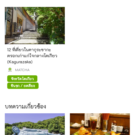
12 ที่เที่ยวในคากุระซากะ
ตรอกเก่าแก่ใจกลางโตเกียว
(Kagurazaka)
MATCHA
จังหวัดโตเกียว
ชินจูกุ / ยตสึยะ
บทความเกี่ยวข้อง