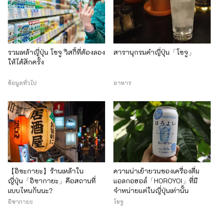
รวมเหล้าญี่ปุ่น โชจู วิสกี้ที่ต้องลอง
สารานุกรมคำญี่ปุ่น「โชจู」
ให้ได้สักครั้ง
ข้อมูลทั่วไป
อาหาร
【อิซะกายะ】ร้านเหล้าใน
ความน่าเย้ายวนของเครื่องดื่ม
ญี่ปุ่น「อิซากายะ」คือสถานที่
แอลกอฮอล์「HOROYOI」ที่มี
แบบไหนกันนะ?
จำหน่ายแต่ในญี่ปุ่นเท่านั้น
อิซากายะ
โชจู