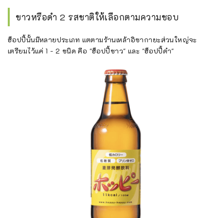
ขาวหรือดำ 2 รสชาติให้เลือกตามความชอบ
ฮ็อปปี้นั้นมีหลายประเภท แตตามร้านเหล้าอิซากายะส่วนใหญ่จะ
เตรียมไว้แค่ 1 - 2 ชนิด คือ "ฮ็อปปี้ขาว" และ "ฮ็อปปี้ดำ"