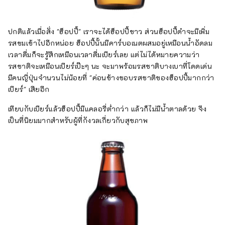
ปกติแล้วเมื่อสั่ง "ฮ็อปปี้" เราจะได้ฮ็อปปี้ขาว ส่วนฮ็อปปี้ดำจะมีเพิ่ม
รสขมเข้าไปอีกหน่อย ฮ็อปปี้นั้นมีคาร์บอเนตผสมอยู่เหมือนน้ำอัดลม
เวลาดื่มก็จะรู้สึกเหมือนเวลาดื่มเบียร์เลย แต่ไม่ได้หมายความว่า
รสชาติจะเหมือนเบียร์เป๊ะๆ นะ จะมาพร้อมรสชาติบางเบาที่โดดเด่น
มีคนญี่ปุ่นจำนวนไม่น้อยที่ "ค่อนข้างชอบรสชาติของฮ็อปปี้มากกว่า
เบียร์" เสียอีก
เทียบกับเบียร์แล้วฮ็อปปี้มีแคลอรี่ต่ำกว่า แล้วก็ไม่มีน้ำตาลด้วย จึง
เป็นที่นิยมมากสำหรับผู้ที่กังวลเกี่ยวกับสุขภาพ