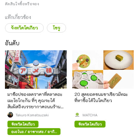
ตัดสินใจซื้อหรือจอง
แท๊กเกี่ยวข้อง
จังหวัดโตเกียว
โชจู
อันดับ
มาช็อปของลดราคาที่ตลาดอะ
20 สุดยอดขนมชาเขียวมัทฉะ
เมะโยโกะกัน ที่ๆ คุณจะได้
ที่หาซื้อได้ในโตเกียว
สัมผัสถึงบรรยากาศถนนร้าน
ค้าสมัยก่อน
Takuro Komatsuzaki
MATCHA
จังหวัดโตเกียว
จังหวัดโตเกียว
อุเอโนะ / อาซากุสะ / อากิ
ฮาบาระ