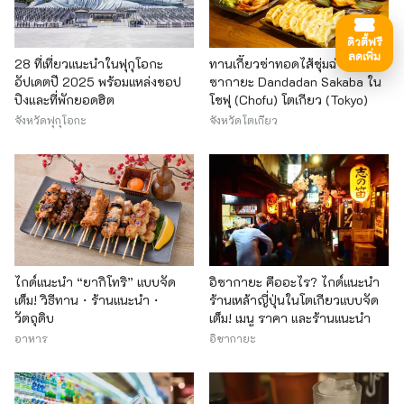
ดิวตี้ฟรี
ลดเพิ่ม
28 ที่เที่ยวแนะนำในฟุกุโอกะ
ทานเกี๊ยวซ่าทอดไส้ชุ่มฉ่ำที่ร้านอิ
อัปเดตปี 2025 พร้อมแหล่งชอป
ซากายะ Dandadan Sakaba ใน
ปิงและที่พักยอดฮิต
โชฟุ (Chofu) โตเกียว (Tokyo)
จังหวัดฟุกุโอกะ
จังหวัดโตเกียว
ไกด์แนะนำ “ยากิโทริ” แบบจัด
อิซากายะ คืออะไร? ไกด์แนะนำ
เต็ม! วิธีทาน・ร้านแนะนำ・
ร้านเหล้าญี่ปุ่นในโตเกียวแบบจัด
วัตถุดิบ
เต็ม! เมนู ราคา และร้านแนะนำ
อาหาร
อิซากายะ