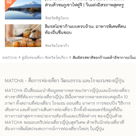
ส่วนตัวชมภูเขาไฟฟูจิ | วันแห่งอิสรภาพสุดหรู
จังหวัดชิซูโอกะ
ลิ้มรสโอซาก้าแบบครบถ้วน: อาหารพิเศษที่คน
ท้องถิ่นชื่นชอบ
จังหวัดโอซาก้า
MATCHA
คู่มือท่องเที่ยว จังหวัดโตเกียว
สัมผัสรสชาติของร้านเหล้าอิซากายะในเมื
MATCHA - สื่อการท่องเที่ยว วัฒนธรรม และโรงแรมของญี่ปุ่น
MATCHA เป็นสื่อแนะนำข้อมูลหลากหลายแก่ชาวญี่ปุ่นและนักท่องเที่ยว
ต่างชาติที่ต้องการท่องเที่ยวญี่ปุ่น มีเนื้อหาหลากหลายครอบคลุมถึง 10
ภาษา ทั้งสถานที่ท่องเที่ยว โรงแรม ออนเซ็น อาหาร การชอปปิง วิธีการ
เดินทาง และตัวอย่างเส้นทางท่องเที่ยว อีกทั้งยังเผยแพร่ข้อมูลที่เป็น
ทางการล่าสุดจากหน่วยงานท้องถิ่นและบริษัทต่างๆ ของญี่ปุ่นด้วย
MATCHA ขอมอบทริปท่องเที่ยวญี่ปุ่นสุดวิเศษ สำหรับนักท่องเที่ยวที่
ต้องการสัมผัสประสบการณ์การท่องเที่ยวใหม่ๆ ในญี่ปุ่น