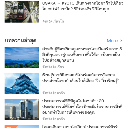
OSAKA ⇔ KYOTO เดินทางจากโอซาก้าไปเกียว
โต รถไฟ? รถบัส? วิธีไหนเร็ว วิธีไหนถูก
จังหวัดเกียวโต
บทความล่าสุด
More
สำหรับผู้ที่มาเยือนภูเขาทาคาโอะเป็นครั้งแรก: 5
สิ่งที่คุณควรรู้ก่อนขึ้นเขา เพื่อให้การปีนเขาเป็น
ไปอย่างสนุกสนาน
จังหวัดโตเกียว
เรียนรู้ประวัติศาสตร์ไปพร้อมกับการวิ่งรอบ
ปราสาทโอซาก้าด้วยไกด์เสียง "วิ่ง วิ่ง เรียนรู้"
จังหวัดโอซาก้า
ประสบการณ์ที่ดีที่สุดในโอซาก้า: 20
ประสบการณ์ที่ไม่ซ้ำใครที่จะเพิ่มในรายการสิ่งที่
อยากทำในการเดินทางของคุณ
จังหวัดโอซาก้า
[ออกเดินทางจากโตเกียว] ประสบการณ์ทัวร์