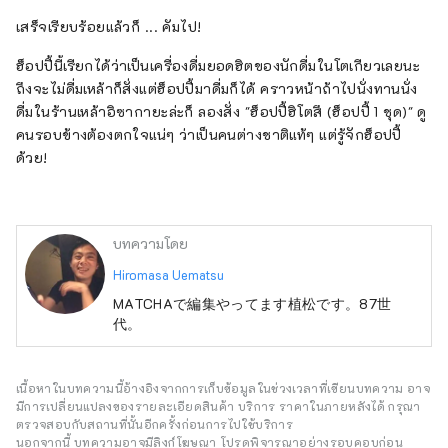
เสร็จเรียบร้อยแล้วก็ ... คัมไป!
ฮ็อปปี้นี้เรียกได้ว่าเป็นเครื่องดื่มยอดฮิตของนักดื่มในโตเกียวเลยนะ
ถึงจะไม่ดื่มเหล้าก็สั่งแต่ฮ็อปปี้มาดื่มก็ได้ คราวหน้าถ้าไปนั่งทานนั่ง
ดื่มในร้านเหล้าอิซากายะล่ะก็ ลองสั่ง "ฮ็อปปี้ฮิโตสึ (ฮ็อปปี้ 1 ชุด)" ดู
คนรอบข้างต้องตกใจแน่ๆ ว่าเป็นคนต่างชาติแท้ๆ แต่รู้จักฮ็อปปี้
ด้วย!
บทความโดย
Hiromasa Uematsu
MATCHAで編集やってます植松です。87世
代。
เนื้อหาในบทความนี้อ้างอิงจากการเก็บข้อมูลในช่วงเวลาที่เขียนบทความ อาจ
มีการเปลี่ยนแปลงของรายละเอียดสินค้า บริการ ราคาในภายหลังได้ กรุณา
ตรวจสอบกับสถานที่นั้นอีกครั้งก่อนการไปใช้บริการ
นอกจากนี้ บทความอาจมีลิงก์โฆษณา โปรดพิจารณาอย่างรอบคอบก่อน