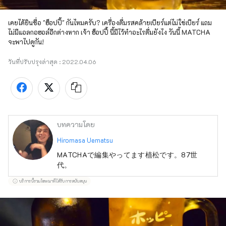
เคยได้ยินชื่อ "ฮ็อปปี้" กันไหมครับ? เครื่องดื่มรสคล้ายเบียร์แต่ไม่ใช่เบียร์ แถม
ไม่มีแอลกอฮอล์อีกต่างหาก เจ้า ฮ็อปปี้ นี้มีไว้ทำอะไรดื่มยังไง วันนี้ MATCHA 
จะพาไปดูกัน!
วันที่ปรับปรุงล่าสุด :
2022.04.06
บทความโดย
Hiromasa Uematsu
MATCHAで編集やってます植松です。87世
代。
บริการนี้รวมโฆษณาที่ได้รับการสนับสนุน