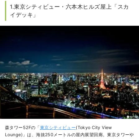
1.東京シティビュー・六本木ヒルズ屋上「スカ
イデッキ」
森タワー52Fの「
東京シティビュー
(Tokyo City View
Lounge)」は、海抜
250メートルの屋内展望回廊
。東京タワーや