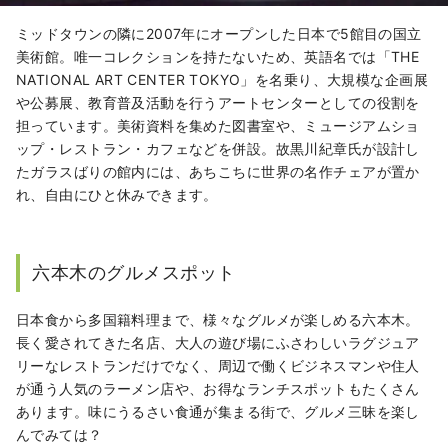
ミッドタウンの隣に2007年にオープンした日本で5館目の国立
美術館。唯一コレクションを持たないため、英語名では「THE
NATIONAL ART CENTER TOKYO」を名乗り、大規模な企画展
や公募展、教育普及活動を行うアートセンターとしての役割を
担っています。美術資料を集めた図書室や、ミュージアムショ
ップ・レストラン・カフェなどを併設。故黒川紀章
氏が設計し
たガラスばりの館内には、あちこちに世界の名作チェアが置か
れ、自由にひと休みできます。
六本木のグルメスポット
日本食から多国籍料理まで、様々なグルメが楽しめる六本木。
長く愛されてきた名店、大人の遊び場にふさわしいラグジュア
リーなレストランだけでなく、周辺で働くビジネスマンや住人
が通う人気のラーメン店や、お得なランチスポットもたくさん
あります。味にうるさい食通が集まる街で、グルメ三昧を楽し
んでみては？