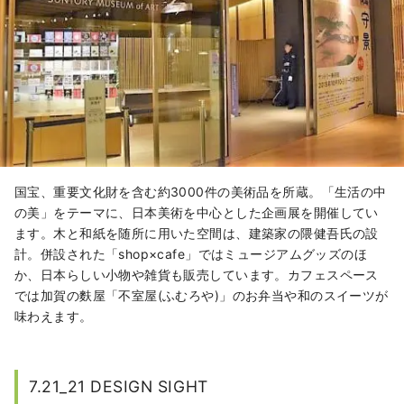
国宝、重要文化財を含む約3000件の美術品を所蔵。「生活の中
の美」をテーマに、日本美術を中心とした企画展を開催してい
ます。木と和紙を随所に用いた空間は、建築家の隈健吾氏の設
計。併設された「shop×cafe」ではミュージアムグッズのほ
か、日本らしい小物や雑貨も販売しています。カフェスペース
では加賀の麩屋
「不室屋(ふむろや)」のお弁当や和のスイーツが
味わえます。
7.21_21 DESIGN SIGHT