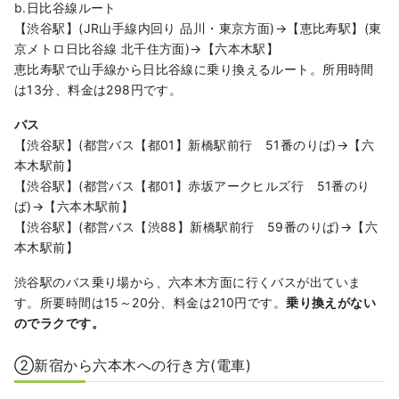
b.日比谷線ルート
【渋谷駅】(JR山手線内回り 品川・東京方面)→【恵比寿駅】(東
京メトロ日比谷線 北千住方面)→【六本木駅】
恵比寿駅で山手線から日比谷線に乗り換えるルート。所用時間
は13分、料金は298円です。
バス
【渋谷駅】(都営バス【都01】新橋駅前行 51番のりば)→【六
本木駅前】
【渋谷駅】(都営バス【都01】赤坂アークヒルズ行 51番のり
ば)→【六本木駅前】
【渋谷駅】(都営バス【渋88】新橋駅前行 59番のりば)→【六
本木駅前】
渋谷駅のバス乗り場から、六本木方面に行くバスが出ていま
す。所要時間は15～20分、料金は210円です。
乗り換えがない
のでラクです。
②新宿から六本木への行き方(電車)