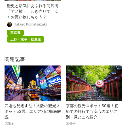
歴史と活気にあふれる商店街
「アメ横」 叩き売りで、安
くお買い物しちゃう？
Takuro Komatsuzaki
東京都
上野・浅草・秋葉原
関連記事
穴場も見逃すな！大阪の観光ス
京都の観光スポット50選！初
ポット52選。エリア別に徹底解
めての旅行でも安心のエリア
説
別・見どころ紹介
大阪府
京都府