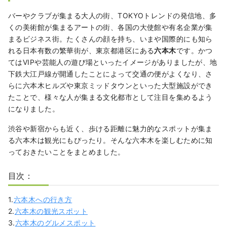
バーやクラブが集まる大人の街、TOKYOトレンドの発信地、多
くの美術館が集まるアートの街、各国の大使館や有名企業が集
まるビジネス街。たくさんの顔を持ち、いまや国際的にも知ら
れる日本有数の繁華街が、東京都港区にある
六本木
です。かつ
てはVIPや芸能人の遊び場といったイメージがありましたが、地
下鉄大江戸線が開通したことによって交通の便がよくなり、さ
らに六本木ヒルズや東京ミッドタウンといった大型施設ができ
たことで、様々な人が集まる文化都市として注目を集めるよう
になりました。
渋谷や新宿からも近く、歩ける距離に魅力的なスポットが集ま
る六本木は観光にもぴったり。そんな六本木を楽しむために知
っておきたいことをまとめました。
目次：
1.
六本木への行き方
2.
六本木の観光スポット
3.
六本木のグルメスポット