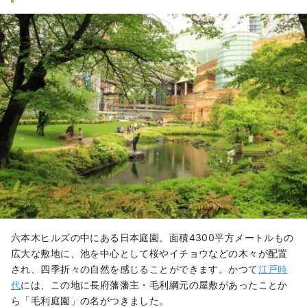
六本木ヒルズの中にある日本庭園。面積4300平方メートルもの
広大な敷地に、池を中心として桜やイチョウなどの木々が配置
され、四季折々の自然を感じることができます。かつて
江戸時
代
には、この地に長府藩藩主
・毛利綱元
の屋敷があったことか
ら「毛利庭園」の名がつきました。