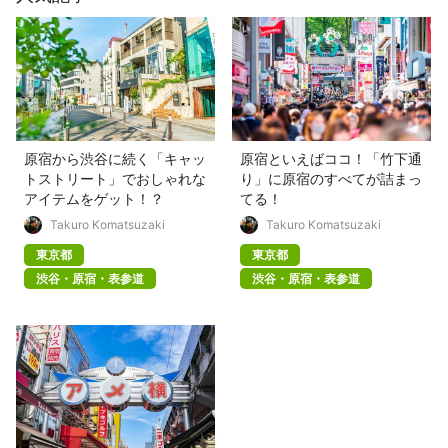
原宿から渋谷に続く「キャッ
原宿といえばココ！「竹下通
トストリート」でおしゃれな
り」に原宿のすべてが詰まっ
アイテムをゲット！？
てる！
Takuro Komatsuzaki
Takuro Komatsuzaki
東京都
東京都
渋谷・原宿・表参道
渋谷・原宿・表参道