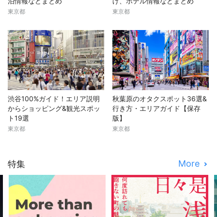
泊情報などまとめ
げ、ホテル情報などまとめ
東京都
東京都
渋谷100%ガイド！エリア説明
秋葉原のオタクスポット36選&
からショッピング&観光スポッ
行き方・エリアガイド【保存
ト19選
版】
東京都
東京都
More
特集