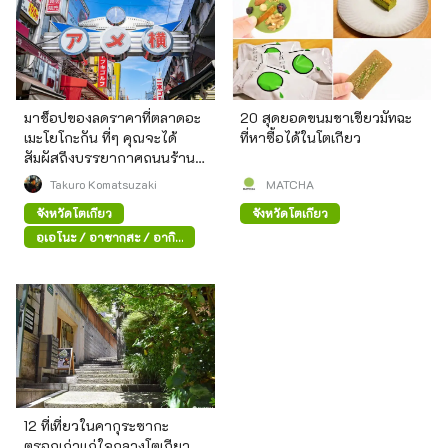
มาช็อปของลดราคาที่ตลาดอะ
20 สุดยอดขนมชาเขียวมัทฉะ
เมะโยโกะกัน ที่ๆ คุณจะได้
ที่หาซื้อได้ในโตเกียว
สัมผัสถึงบรรยากาศถนนร้าน
ค้าสมัยก่อน
Takuro Komatsuzaki
MATCHA
จังหวัดโตเกียว
จังหวัดโตเกียว
อุเอโนะ / อาซากุสะ / อากิ
ฮาบาระ
12 ที่เที่ยวในคากุระซากะ
ตรอกเก่าแก่ใจกลางโตเกียว