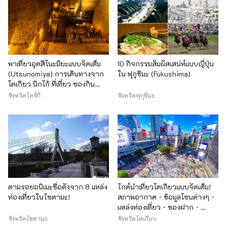
พาเที่ยวอุตสึโนะมิยะแบบจัดเต็ม
10 กิจกรรมสัมผัสเสน่ห์แบบญี่ปุ่น
(Utsunomiya) การเดินทางจาก
ใน ฟุกุชิมะ (Fukushima)
โตเกียว นิกโก้ ที่เที่ยว ของกิน
ของฝาก
จังหวัดโทจิกิ
จังหวัดฟุกุชิมะ
ตามรอยอนิเมะชื่อดังจาก 8 แหล่ง
ไกด์นำเที่ยวโตเกียวแบบจัดเต็ม!
ท่องเที่ยวในไซตามะ!
สภาพอากาศ・ข้อมูลโซนต่างๆ・
แหล่งท่องเที่ยว・ของฝาก・
โรงแรมที่พัก
จังหวัดไซตามะ
จังหวัดโตเกียว