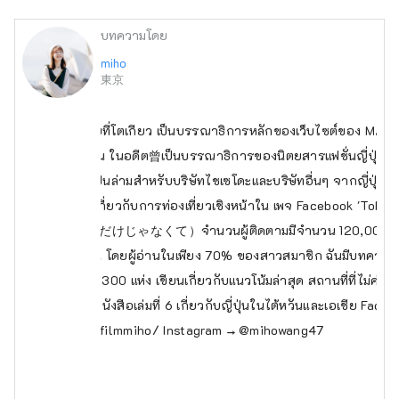
บทความโดย
miho
東京
ปัจจุบันกำลังอาศัยอยู่ที่โตเกียว เป็นบรรณาธิการหลักของเว็บไซต์ของ MATCH
วสำหรับชาวไต้หวัน ในอดีต曾เป็นบรรณาธิการของนิตยสารแฟชั่นญี่ปุ่น ติวเ
ส่วนตัวในไทเป, เป็นล่ามสำหรับบริษัทไชเซโดะและบริษัทอื่นๆ จากญี่ปุ่นแล
รเขียนโฆษณาเกี่ยวกับการท่องเที่ยวเชิงหน้าใน เพจ Facebook 'Tokyo
不只是留學（留学だけじゃなくて）จำนวนผู้ติดตามมีจำนวน 120,000 คน เป็น
ัน ฮ่องกง และญี่ปุ่น โดยผู้อ่านในเพียง 70% ของสาวสมาชิก ฉันมีบทความท
้าในอดีตมากกว่า 300 แห่ง เขียนเกี่ยวกับแนวโน้มล่าสุด สถานที่ที่ไม่ค่
ั้งเดิม เผยแพร่หนังสือเล่มที่ 6 เกี่ยวกับญี่ปุ่นในไต้หวันและเอเชีย Face
w.facebook.com/filmmiho/
Instagram → @mihowang47