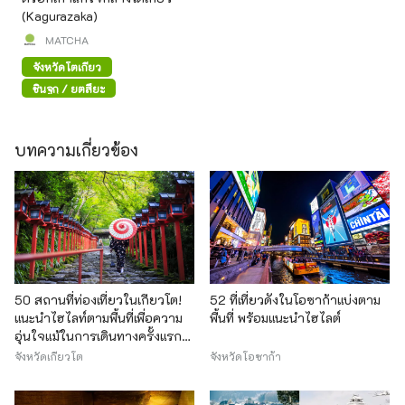
(Kagurazaka)
MATCHA
จังหวัดโตเกียว
ชินจูกุ / ยตสึยะ
บทความเกี่ยวข้อง
50 สถานที่ท่องเที่ยวในเกียวโต!
52 ที่เที่ยวดังในโอซาก้าแบ่งตาม
แนะนำไฮไลท์ตามพื้นที่เพื่อความ
พื้นที่ พร้อมแนะนำไฮไลต์
อุ่นใจแม้ในการเดินทางครั้งแรก
ของคุณ
จังหวัดเกียวโต
จังหวัดโอซาก้า