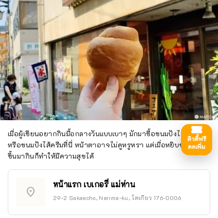
เมื่อผู้เขียนอยากกินมื้อกลางวันแบบเบาๆ มักมาซื้อขนมปังไส้คาว
ดิวตี้ฟรี
หรือขนมปังไส้ครีมที่นี่ หน้าตาอาจไม่ดูหรูหรา แต่เมื่อหยิบขนมปังที่นี่
ลดเพิ่ม
ขึ้นมากินก็ทำให้มีความสุขได้
หน้าแรก เบเกอรี่ แม่ห่าน
location_on
29-2 Sakaecho, Nerima-ku, โตเกียว 176-0006