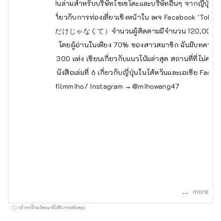
ส่วนตัวในไทเป, เป็นล่ามสำหรับบริษัทไชเซโดะและบริษัทอื่นๆ จากญี่ปุ่นแล
รเขียนโฆษณาเกี่ยวกับการท่องเที่ยวเชิงหน้าใน เพจ Facebook 'Tokyo
不只是留學（留学だけじゃなくて）จำนวนผู้ติดตามมีจำนวน 120,000 คน เป็น
ัน ฮ่องกง และญี่ปุ่น โดยผู้อ่านในเพียง 70% ของสาวสมาชิก ฉันมีบทความท
้าในอดีตมากกว่า 300 แห่ง เขียนเกี่ยวกับแนวโน้มล่าสุด สถานที่ที่ไม่ค่
ั้งเดิม เผยแพร่หนังสือเล่มที่ 6 เกี่ยวกับญี่ปุ่นในไต้หวันและเอเชีย Face
w.facebook.com/filmmiho/
Instagram → @mihowang47
more
บริการนี้รวมโฆษณาที่ได้รับการสนับสนุน