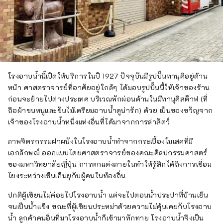
โรงอาบน้ำนี้เปิดให้บริการในปี 1927 ปัจจุบันมีรูปปั้นทานุคิอยู่ด้าน
หน้า ศาสตราจารย์ที่อาศัยอยู่ใกล้ๆ ได้มอบรูปปั้นนี้ให้เจ้าของร้าน
ก่อนจะย้ายไปต่างประเทศ บริเวณพักผ่อนด้านในมีทานุคิสต๊าฟ (ที่
ถือผ้าขนหนูและขันไม้เตรียมอาบน้ำดูน่ารัก) ด้วย เป็นของขวัญจาก
เจ้าของโรงอาบน้ำหนึ่งแห่งอื่นที่ได้มาจากการล่าสัตว์
ภาพจิตรกรรมฝาผนังในโรงอาบน้ำทำจากกระเบื้องโมเสคที่มี
เอกลักษณ์ ออกแบบโดยศาสตราจารย์ของคณะศิลปกรรมศาสตร์
ของมหาวิทยาลัยญี่ปุ่น การตกแต่งภายในทำให้รู้สึกได้ถึงการเชื่อม
โยงระหว่างเซ็นเก็นยุกับผู้คนในท้องถิ่น
ปกติผู้เขียนไม่ค่อยไปโรงอาบน้ำ แต่จะไปตอนน้ำประปาที่บ้านเย็น
จนเป็นน้ำแข็ง ขณะที่ผู้เขียนประหม่าด้วยความไม่คุ้นเคยกับโรงอาบ
น้ำ ลูกค้าคนอื่นที่มาโรงอาบน้ำก็เข้ามาทักทาย โรงอาบน้ำจึงเป็น