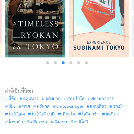
คำที่เป็นที่นิยม
ที่พัก
ฤดูหนาว
ของฝาก
ฮอกไกโด
สภาพอากาศ
หิมะ
พาส
ฟรีพาส
onitsuka tiger
แผนเที่ยว
ราเม็ง
ใบไม้แดง
ใบไม้เปลี่ยนสี
เกียวโต
โอกินาว่า
โตเกียว
โอซาก้า
เครื่องราง
เงินเยน
คามิโคจิ