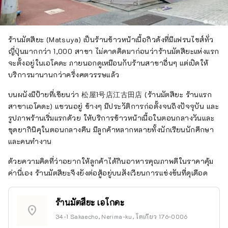
ร้านมัตสึยะ (Matsuya) เป็นร้านข้าวหน้าเนื้อกิวด้งที่มีแฟรนไชส์ทั่ว
ญี่ปุ่นมากกว่า 1,000 สาขา ไม่คาดคิดมาก่อนว่าร้านมัตสึยะแห่งแรก
จะตั้งอยู่ในเอโคดะ ภายนอกดูเหมือนกับร้านสาขาอื่นๆ แต่เปิดให้
บริการมานานกว่าครึ่งศตวรรษแล้ว
บนผนังมีป้ายที่เขียนว่า 松屋1号店江古田店 (ร้านมัตสึยะ ร้านแรก
สาขาเอโคดะ) แขวนอยู่ ข้างๆ มีประวัติการก่อตั้งจนถึงปัจจุบัน และ
รูปภาพร้านเริ่มแรกด้วย ให้บริการข้าวหน้าเนื้อในตอนกลางวันและ
ชุดยากินิคุในตอนกลางคืน มีลูกค้าหลากหลายทั้งนักเรียนนักศึกษา
และคนทำงาน
ด้วยความคิดที่ว่าอยากให้ลูกค้าได้กินอาหารคุณภาพดีในราคาคุ้ม
ค่านี่เอง ร้านมัตสึยะจึงยังต่อสู้อยู่บนสังเวียนการแข่งขันที่ดุเดือด
ร้านมัตสึยะ เอโกดะ
location_on
34-1 Sakaecho, Nerima-ku, โตเกียว 176-0006