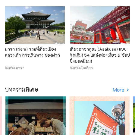
นารา (Nara) รวมที่เที่ยวเมือง
เที่ยวอาซากุสะ (Asakusa) แบบ
หลวงเก่า การเดินทาง ของฝาก
จัดเต็ม! 54 แหล่งท่องเที่ยว & ช้อป
ปิ้งยอดนิยม!
จังหวัดนารา
จังหวัดโตเกียว
บทความพิเศษ
More