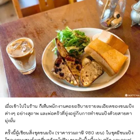
เมื่อเข้าไปในร้าน ก็เห็นพนักงานคอยอธิบายรายละเอียดของขนมปัง
ต่างๆ อย่างสุภาพ และพ่อครัวที่ยุ่งอยู่กับการทำขนมปังด้วยสายตา
มุ่งมั่น
ครั้งนี้ผู้เขียนสั่งชุดขนมปัง (ราคารวมภาษี 980 เยน) ในชุดมีขนมปัง
โฮลเกรนแฮนด์เมดที่บดด้วยโม่หิน ขนมปังปิ้งเนื้อนุ่ม สลัด และกาแฟ