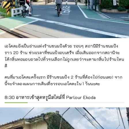
เอโคดะยังเป็นย่านแห่งร้านขนมปังด้วย รอบๆ สถานีมีร้านขนมปัง
ราว 20 ร้าน ช่วงเวลาที่ขนมปังอบเสร็จ เมื่อเดินออกจากสถานีจะ
ได้กลิ่นหอมอบอวลไปทั่วจนเลือกไม่ถูกเลยว่าจะตามกลิ่นไปร้านไหน
ดี
คนที่มาเอโคดะครั้งแรก มีร้านขนมปัง 2 ร้านที่ต้องไปก่อนเลย! จาก
นี้จะจำลองแผนการเดินเที่ยวรอบเอโคดะใน 1 วันนะคะ
8:30 อาหารเช้าสุดหรูมีสไตล์ที่ Parlour Ekoda