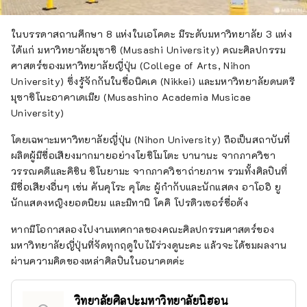
ในบรรดาสถานศึกษา 8 แห่งในเอโคดะ มีระดับมหาวิทยาลัย 3 แห่ง
ได้แก่ มหาวิทยาลัยมุซาชิ (Musashi University) คณะศิลปกรรม
ศาสตร์ของมหาวิทยาลัยญี่ปุ่น (College of Arts, Nihon
University) ซึ่งรู้จักกันในชื่อนิคเค (Nikkei) และมหาวิทยาลัยดนตรี
มุซาชิโนะอาคาเดเมีย (Musashino Academia Musicae
University)
โดยเฉพาะมหาวิทยาลัยญี่ปุ่น (Nihon University) ถือเป็นสถาบันที่
ผลิตผู้มีชื่อเสียงมากมายอย่างโยชิโมโตะ บานานะ จากภาควิชา
วรรณคดีและคิชิน ชิโนยามะ จากภาควิชาถ่ายภาพ รวมทั้งศิลปินที่
มีชื่อเสียงอื่นๆ เช่น คันคุโระ คุโดะ ผู้กำกับและนักแสดง อาโออิ ยู
นักแสดงหญิงยอดนิยม และมิทานิ โคคิ โปรดิวเซอร์ชื่อดัง
หากมีโอกาสลองไปงานเทศกาลของคณะศิลปกรรมศาสตร์ของ
มหาวิทยาลัยญี่ปุ่นที่จัดทุกฤดูใบไม้ร่วงดูนะคะ แล้วจะได้ชมผลงาน
ผ่านความคิดของเหล่าศิลปินในอนาคตค่ะ
วิทยาลัยศิลปะมหาวิทยาลัยนิฮอน