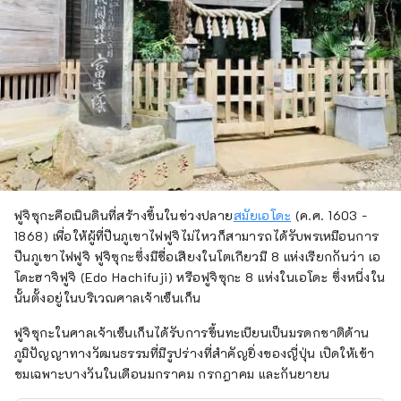
ฟูจิซุกะคือเนินดินที่สร้างขึ้นในช่วงปลาย
สมัยเอโดะ
(ค.ศ. 1603 -
1868) เพื่อให้ผู้ที่ปีนภูเขาไฟฟูจิไม่ไหวก็สามารถได้รับพรเหมือนการ
ปีนภูเขาไฟฟูจิ ฟูจิซุกะซึ่งมีชื่อเสียงในโตเกียวมี 8 แห่งเรียกกันว่า เอ
โดะฮาจิฟูจิ (Edo Hachifuji) หรือฟูจิซุกะ 8 แห่งในเอโดะ ซึ่งหนึ่งใน
นั้นตั้งอยู่ในบริเวณศาลเจ้าเซ็นเก็น
ฟูจิซุกะในศาลเจ้าเซ็นเก็นได้รับการขึ้นทะเบียนเป็นมรดกชาติด้าน
ภูมิปัญญาทางวัฒนธรรมที่มีรูปร่างที่สำคัญยิ่งของญี่ปุ่น เปิดให้เข้า
ชมเฉพาะบางวันในเดือนมกราคม กรกฎาคม และกันยายน