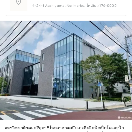
location_on
4-24-1 Asahigaoka, Nerima-ku, โตเกียว 176-0005
มหาวิทยาลัยดนตรีมุซาชิโนะอาคาเดเมียเองก็ผลิตนักเปียโนและนัก