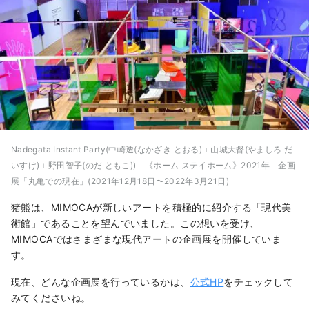
Nadegata Instant Party(中崎透(なかざき とおる)＋山城大督(やましろ だ
いすけ)＋野田智子(のだ ともこ)) 《ホーム ステイホーム》2021年 企画
展「丸亀での現在」(2021年12月18日〜2022年3月21日)
猪熊は、MIMOCAが新しいアートを積極的に紹介する「現代美
術館」であることを望んでいました。この想いを受け、
MIMOCAではさまざまな現代アートの企画展を開催していま
す。
現在、どんな企画展を行っているかは、
公式HP
をチェックして
みてくださいね。