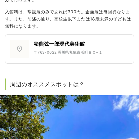
入館料は、常設展のみであれば300円。企画展は毎回異なりま
す。また、前述の通り、高校生以下または18歳未満の子どもは
無料になります。
猪熊弦一郎現代美術館
location_on
〒763-0022 香川県丸亀市浜町８０−１
周辺のオススメスポットは？