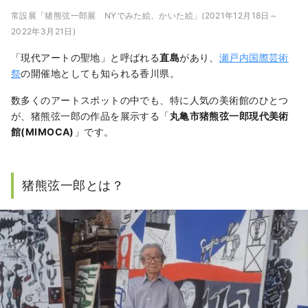
常設展「猪熊弦一郎展 NYでみた絵、かいた絵」(2021年12月18日～
2022年3月21日)
「現代アートの聖地」と呼ばれる
直島
があり、
瀬戸内国際芸術
祭
の開催地としても知られる香川県。
数多くのアートスポットの中でも、特に人気の美術館のひとつ
が、猪熊弦一郎の作品を展示する「
丸亀市猪熊弦一郎現代美術
館(MIMOCA)
」です。
猪熊弦一郎とは？