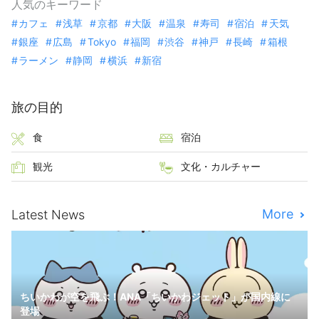
人気のキーワード
カフェ
浅草
京都
大阪
温泉
寿司
宿泊
天気
銀座
広島
Tokyo
福岡
渋谷
神戸
長崎
箱根
ラーメン
静岡
横浜
新宿
旅の目的
食
宿泊
観光
文化・カルチャー
More
Latest News
ちいかわが空を飛ぶ！ANA「ちいかわジェット」が国内線に
登場