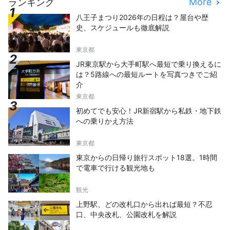
More
ランキング
八王子まつり2026年の日程は？屋台や歴
史、スケジュールも徹底解説
東京都
JR東京駅から大手町駅へ最短で乗り換えるに
は？5路線への最短ルートを写真つきでご紹
介
東京都
初めてでも安心！JR新宿駅から私鉄・地下鉄
への乗りかえ方法
東京都
東京からの日帰り旅行スポット18選。1時間
で電車で行ける観光地も
観光
上野駅、どの改札口から出れば最短？不忍
口、中央改札、公園改札を解説