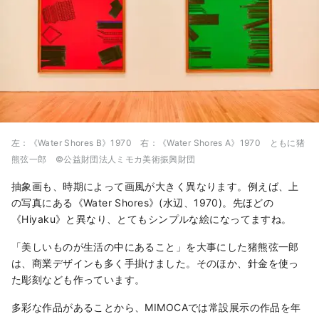
左：《Water Shores B》1970 右：《Water Shores A》1970 ともに猪
熊弦一郎 ©公益財団法人ミモカ美術振興財団
抽象画も、時期によって画風が大きく異なります。例えば、上
の写真にある《Water Shores》(水辺、1970)。先ほどの
《Hiyaku》と異なり、とてもシンプルな絵になってますね。
「美しいものが生活の中にあること」を大事にした猪熊弦一郎
は、商業デザインも多く手掛けました。そのほか、針金を使っ
た彫刻なども作っています。
多彩な作品があることから、MIMOCAでは常設展示の作品を年