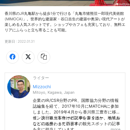
香川県のJR丸亀駅から徒歩1分で行ける「丸亀市猪熊弦一郎現代美術館
(MIMOCA)」。世界的な建築家・谷口吉生の建築や奥深い現代アートが
楽しめる人気スポットです。ショップやカフェも充実しており、無料エ
リアにふらっと立ち寄ることも可能。
更新日 :
2022.01.31
ライター
Mizzochi
Mitoyo, Kagawa, Japan
企業のIR/CSR分野のPR、国際協力分野の情報
誌編集を経て、2017年10月にMATCHAに参加
しました。2019年4月から香川県三豊市に移
住。訪日観光客向けの記事を書くほか、地域お
インターネットサービスやレンタカー、ホテル
こしにも携わっています。
などのほか、また西日本の観光スポットの記事
を主に担当しています。
more