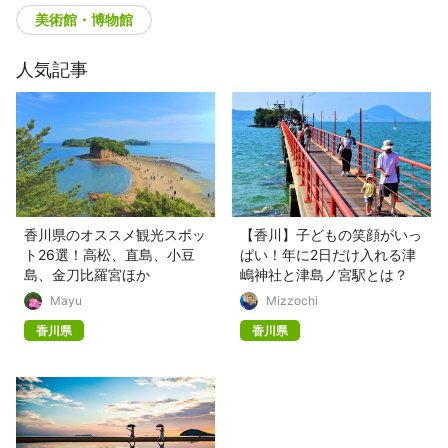
美術館・博物館
人気記事
香川県のオススメ観光スポッ
【香川】子どもの笑顔がいっ
ト26選！高松、直島、小豆
ぱい！年に2日だけ入れる津
島、金刀比羅宮ほか
嶋神社と津島ノ宮駅とは？
Mayu
Mizzochi
香川県
香川県