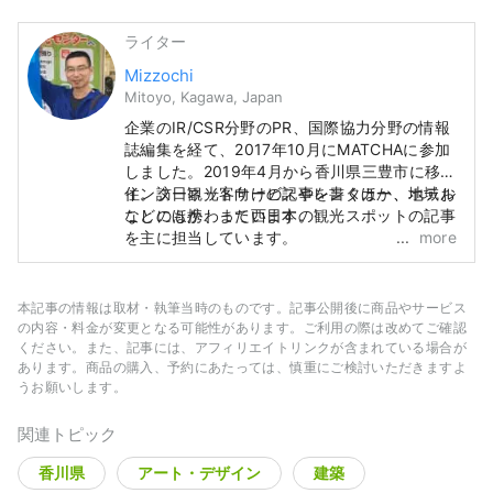
ライター
Mizzochi
Mitoyo, Kagawa, Japan
企業のIR/CSR分野のPR、国際協力分野の情報
誌編集を経て、2017年10月にMATCHAに参加
しました。2019年4月から香川県三豊市に移
住。訪日観光客向けの記事を書くほか、地域お
インターネットサービスやレンタカー、ホテル
こしにも携わっています。
などのほか、また西日本の観光スポットの記事
を主に担当しています。
more
本記事の情報は取材・執筆当時のものです。記事公開後に商品やサービス
の内容・料金が変更となる可能性があります。ご利用の際は改めてご確認
ください。また、記事には、アフィリエイトリンクが含まれている場合が
あります。商品の購入、予約にあたっては、慎重にご検討いただきますよ
うお願いします。
関連トピック
香川県
アート・デザイン
建築