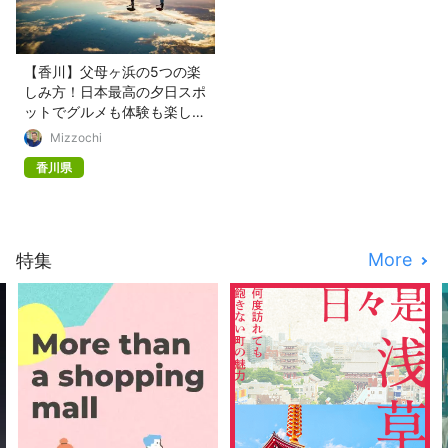
【香川】父母ヶ浜の5つの楽
しみ方！日本最高の夕日スポ
ットでグルメも体験も楽しも
う
Mizzochi
香川県
More
特集