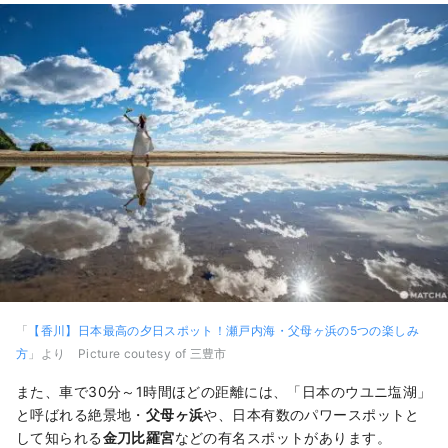
「
【香川】日本最高の夕日スポット！瀬戸内海・父母ヶ浜の5つの楽しみ
方
」より Picture coutesy of 三豊市
また、車で30分～1時間ほどの距離には、「日本のウユニ塩湖」
と呼ばれる絶景地・
父母ヶ浜
や、日本有数のパワースポットと
して知られる
金刀比羅宮
などの有名スポットがあります。