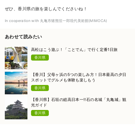
ぜひ、香川県の旅を楽しんでくださいね！
In cooperation with 丸亀市猪熊弦一郎現代美術館(MIMOCA)
あわせて読みたい
高松はこう遊ぶ！「ことでん」で行く定番1日旅
香川県
【香川】父母ヶ浜の5つの楽しみ方！日本最高の夕日
スポットでグルメも体験も楽しもう
香川県
【香川県】石垣の総高日本一!!石の名城「丸亀城」観
光ガイド
香川県