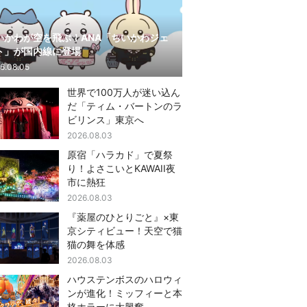
いかわが空を飛ぶ！ANA「ちいかわジェ
ト」が国内線に登場
6.08.05
世界で100万人が迷い込ん
だ「ティム・バートンのラ
ビリンス」東京へ
2026.08.03
原宿「ハラカド」で夏祭
り！よさこいとKAWAII夜
市に熱狂
2026.08.03
『薬屋のひとりごと』×東
京シティビュー！天空で猫
猫の舞を体感
2026.08.03
ハウステンボスのハロウィ
ンが進化！ミッフィーと本
格ホラーに大興奮