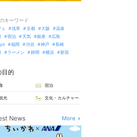
のキーワード
フェ
浅草
京都
大阪
温泉
司
宿泊
天気
銀座
広島
kyo
福岡
渋谷
神戸
長崎
根
ラーメン
静岡
横浜
新宿
の目的
食
宿泊
観光
文化・カルチャー
est News
More