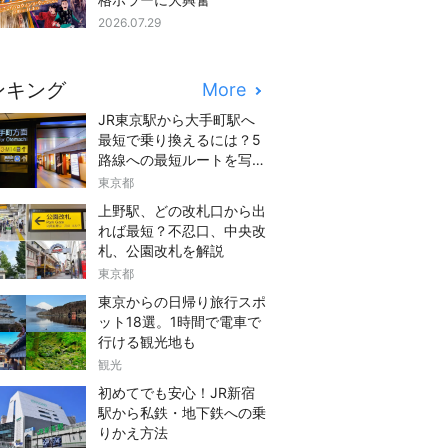
2026.07.29
ンキング
More
JR東京駅から大手町駅へ
最短で乗り換えるには？5
路線への最短ルートを写真
つきでご紹介
東京都
上野駅、どの改札口から出
れば最短？不忍口、中央改
札、公園改札を解説
東京都
東京からの日帰り旅行スポ
ット18選。1時間で電車で
行ける観光地も
観光
初めてでも安心！JR新宿
駅から私鉄・地下鉄への乗
りかえ方法