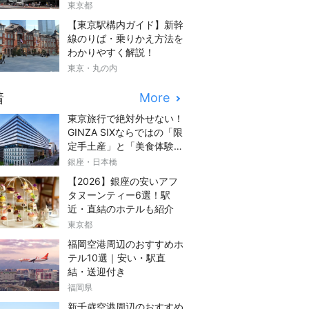
東京都
【東京駅構内ガイド】新幹
線のりば・乗りかえ方法を
わかりやすく解説！
東京・丸の内
着
More
東京旅行で絶対外せない！
GINZA SIXならではの「限
定手土産」と「美食体験」
完全ガイド
銀座・日本橋
【2026】銀座の安いアフ
タヌーンティー6選！駅
近・直結のホテルも紹介
東京都
福岡空港周辺のおすすめホ
テル10選｜安い・駅直
結・送迎付き
福岡県
新千歳空港周辺のおすすめ