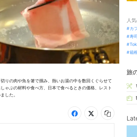
人気
カ
寿
To
箱
旅
薄切りの肉や魚を箸で掴み、熱いお湯の中を数回くぐらせて
ぶしゃぶの材料や食べ方、日本で食べるときの価格、レスト
めました。
Lat