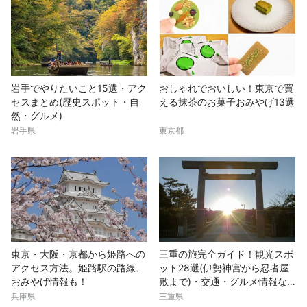
岩手でやりたいこと15選・アク
おしゃれでおいしい！東京で買
セスまとめ(歴史スポット・自
える抹茶のお菓子おみやげ13選
然・グルメ)
岩手県
東京都
東京・大阪・京都から姫路への
三重の旅完全ガイド！観光スポ
アクセス方法。姫路駅の路線、
ット28選(伊勢神宮から忍者屋
おみやげ情報も！
敷まで)・交通・グルメ情報な
ど
兵庫県
三重県