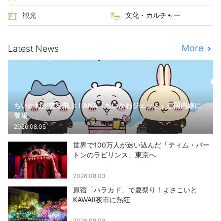
観光
文化・カルチャー
More
Latest News
ちいかわが空を飛ぶ！ANA「ちいかわジェット」が国内線に
登場
2026.08.05
世界で100万人が迷い込んだ「ティム・バー
トンのラビリンス」東京へ
2026.08.03
原宿「ハラカド」で夏祭り！よさこいと
KAWAII夜市に熱狂
2026.08.03