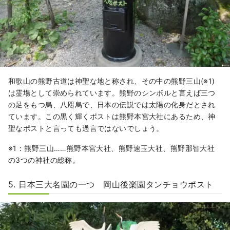
和歌山の熊野古道は神聖な地と称され、その中の熊野三山(※1)
は霊場として崇められています。熊野のシンボルと言えば三つ
の足をもつ烏、八咫烏で、日本の伝説では太陽の化身だとされ
ています。この黒く輝くポストは熊野本宮大社にあるため、神
聖なポストと言っても過言ではないでしょう。
※1：熊野三山……熊野本宮大社、熊野速玉大社、熊野那智大社
の3つの神社の総称。
5. 日本三大名園の一つ 岡山後楽園タンチョウポスト