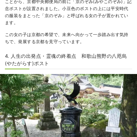
ことから、京都中央郵便局の前に「京のぞみ(みやこのぞみ)」記
念ポストが設置されました。小豆色のポストの上には平安時代
の服装をまとった「京のぞみ」と呼ばれる女の子が置かれてい
ます。
この女の子は京都の希望で、未来へ向かって一歩踏み出す気持
ちで、発展する京都を見守っています。
4. 人生の出発点・霊魂の終着点 和歌山熊野の八咫烏
(やたがらす)ポスト