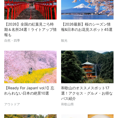
【2026】全国の紅葉見ごろ時
【2026最新】桜のシーズン情
期＆名所24選！ライトアップ情
報&日本のお花見スポット45選
報も
自然・四季
観光
【Ready For Japan! vol.1】忘
和歌山のオススメスポット17
れられない日本の絶景10選
選！アクセス・グルメ・お得な
パス紹介
アウトドア
和歌山県