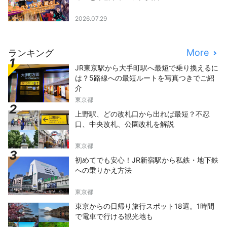
2026.07.29
More
ランキング
JR東京駅から大手町駅へ最短で乗り換えるに
は？5路線への最短ルートを写真つきでご紹
介
東京都
上野駅、どの改札口から出れば最短？不忍
口、中央改札、公園改札を解説
東京都
初めてでも安心！JR新宿駅から私鉄・地下鉄
への乗りかえ方法
東京都
東京からの日帰り旅行スポット18選。1時間
で電車で行ける観光地も