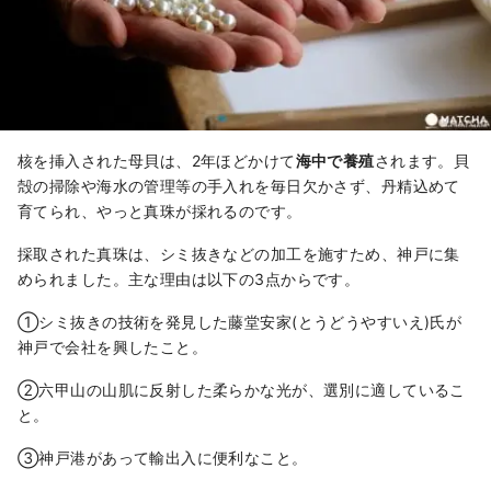
核を挿入された母貝は、2年ほどかけて
海中で養殖
されます。貝
殻の掃除や海水の管理等の手入れを毎日欠かさず、丹精込めて
育てられ、やっと真珠が採れるのです。
採取された真珠は、シミ抜きなどの加工を施すため、神戸に集
められました。主な理由は以下の3点からです。
①シミ抜きの技術を発見した藤堂安家(とうどうやすいえ)氏が
神戸で会社を興したこと。
②六甲山の山肌に反射した柔らかな光が、選別に適しているこ
と。
③神戸港があって輸出入に便利なこと。