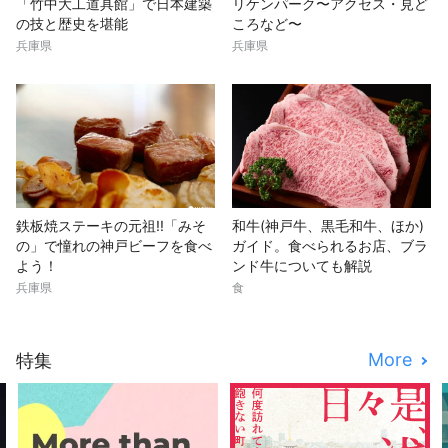
「竹中大工道具館」で日本建築
リケンパーク〜アクセス・見ど
の技と歴史を堪能
ころなど〜
兵庫県
兵庫県
鉄板焼ステーキの元祖!!「みそ
和牛(神戸牛、黒毛和牛、ほか)
の」で憧れの神戸ビーフを食べ
ガイド。食べられるお店、ブラ
よう！
ンド牛についても解説
兵庫県
食
More
特集