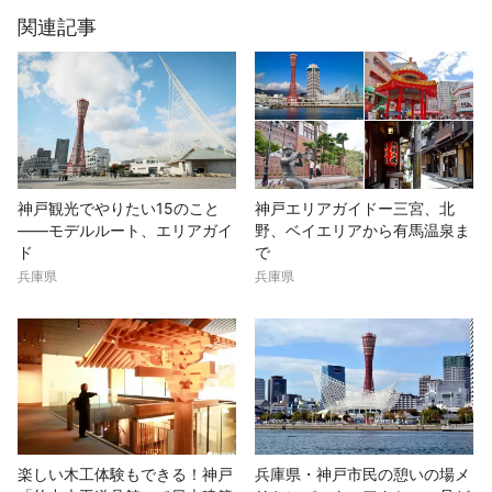
関連記事
神戸観光でやりたい15のこと
神戸エリアガイドー三宮、北
――モデルルート、エリアガイ
野、ベイエリアから有馬温泉ま
ド
で
兵庫県
兵庫県
楽しい木工体験もできる！神戸
兵庫県・神戸市民の憩いの場メ