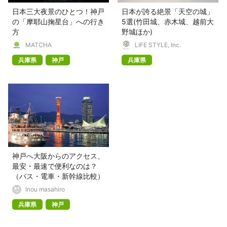
日本三大夜景のひとつ！神戸
日本が誇る絶景「天空の城」
の「摩耶山掬星台」への行き
5選(竹田城、赤木城、越前大
方
野城ほか)
MATCHA
LIFE STYLE, Inc.
兵庫県
神戸
兵庫県
神戸へ大阪からのアクセス、
最安・最速で便利なのは？
（バス・電車・新幹線比較）
Inou masahiro
兵庫県
神戸