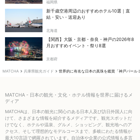
福岡県
新千歳空港周辺のおすすめホテル10選｜直
結・安い・送迎あり
北海道
【関西】大阪・京都・奈良・神戸の2026年8
月おすすめイベント・祭り8選
京都府
MATCHA
兵庫県観光ガイド
世界的に有名な日本の真珠を鑑賞「神戸パール
MATCHA - 日本の観光・文化・ホテル情報を世界に届けるメ
ディア
MATCHAは、日本の観光に関心のある日本人及び訪日外国人に向
けて、さまざまな情報を紹介するメディアです。観光スポットだ
けでなく、ホテルや温泉、グルメ、ショッピング、観光地へのア
クセス、そして理想的なモデルコースまで、多岐にわたる情報が
最大10言語で網羅されています。自治体や企業の公式情報も多言