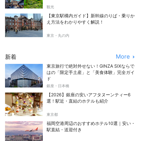
観光
【東京駅構内ガイド】新幹線のりば・乗りか
え方法をわかりやすく解説！
東京・丸の内
More
新着
東京旅行で絶対外せない！GINZA SIXならで
はの「限定手土産」と「美食体験」完全ガイ
ド
銀座・日本橋
【2026】銀座の安いアフタヌーンティー6
選！駅近・直結のホテルも紹介
東京都
福岡空港周辺のおすすめホテル10選｜安い・
駅直結・送迎付き