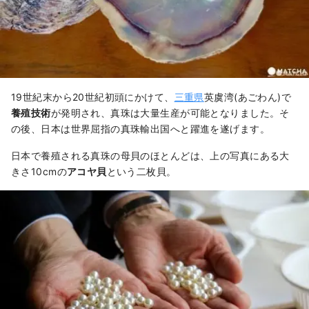
19世紀末から20世紀初頭にかけて、
三重県
英虞湾(あごわん)で
養殖技術
が発明され、真珠は大量生産が可能となりました。そ
の後、日本は世界屈指の真珠輸出国へと躍進を遂げます。
日本で養殖される真珠の母貝のほとんどは、上の写真にある大
きさ10cmの
アコヤ貝
という二枚貝。