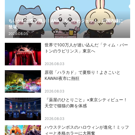
ちいかわが空を飛ぶ！ANA「ちいかわジェット」が国内線に
登場
2026.08.05
世界で100万人が迷い込んだ「ティム・バー
トンのラビリンス」東京へ
2026.08.03
原宿「ハラカド」で夏祭り！よさこいと
KAWAII夜市に熱狂
2026.08.03
『薬屋のひとりごと』×東京シティビュー！
天空で猫猫の舞を体感
2026.08.03
ハウステンボスのハロウィンが進化！ミッフ
ィーと本格ホラーに大興奮