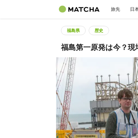
旅先
日
福島県
歴史
福島第一原発は今？現