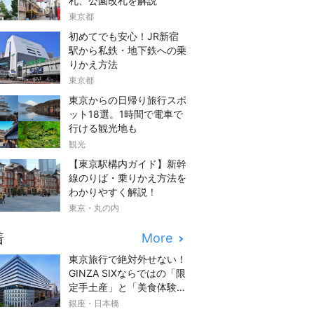
札、公園改札を解説
東京都
初めてでも安心！JR新宿
駅から私鉄・地下鉄への乗
りかえ方法
東京都
東京からの日帰り旅行スポ
ット18選。1時間で電車で
行ける観光地も
観光
【東京駅構内ガイド】新幹
線のりば・乗りかえ方法を
わかりやすく解説！
東京・丸の内
着
More
東京旅行で絶対外せない！
GINZA SIXならではの「限
定手土産」と「美食体験」
完全ガイド
銀座・日本橋