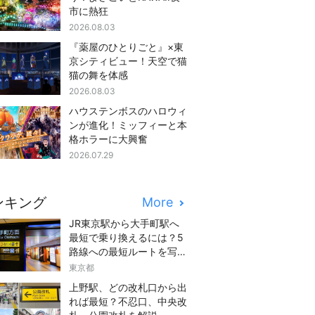
市に熱狂
2026.08.03
『薬屋のひとりごと』×東
京シティビュー！天空で猫
猫の舞を体感
2026.08.03
ハウステンボスのハロウィ
ンが進化！ミッフィーと本
格ホラーに大興奮
2026.07.29
ンキング
More
JR東京駅から大手町駅へ
最短で乗り換えるには？5
路線への最短ルートを写真
つきでご紹介
東京都
上野駅、どの改札口から出
れば最短？不忍口、中央改