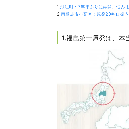
1.
浪江町：7年半ぶりに再開、悩み
2.
南相馬市小高区：原発20キロ圏内
1.福島第一原発は、