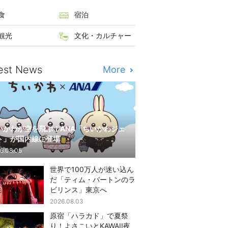
食
宿泊
観光
文化・カルチャー
est News
More
いかわが空を飛ぶ！ANA「ちいかわジェ
ト」が国内線に登場
6.08.05
世界で100万人が迷い込ん
だ「ティム・バートンのラ
ビリンス」東京へ
2026.08.03
原宿「ハラカド」で夏祭
り！よさこいとKAWAII夜