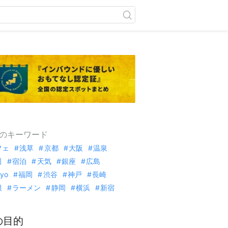
のキーワード
フェ
浅草
京都
大阪
温泉
司
宿泊
天気
銀座
広島
kyo
福岡
渋谷
神戸
長崎
根
ラーメン
静岡
横浜
新宿
の目的