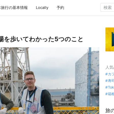
本旅行の基本情報
Locally
予約
場を歩いてわかった5つのこと
人気
カ
寿
To
箱
旅