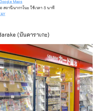
Google Maps
ือ สถานีนากาโนะ ใช้เวลา 5 นาที
WAY
ndarake (มันดาราเกะ)