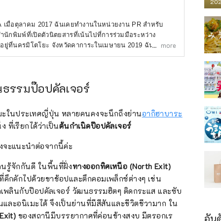
202
A เมื่อตุลาคม 2017 ฉันเคยทำงานในหน่วยงาน PR สำหรับ
ักพิมพ์ที่เปิดตัวนิตยสารที่เน้นไปที่การร่วมมือระหว่าง
more
าอยู่ที่นครมิโตโยะ จังหวัดคาการะในเมษายน 2019 ฉันเขียน
วที่มาเยี่ยมชมประเทศญี่ปุ่น และยังมีส่วนร่วมในการเร่งการ
ารของอินเทอร์เน็ต การเช่ารถ โรงแรม และสถานที่ท่องเที่ยว
ญี่ปุ่น
ธรรมป๊อปคัลเจอร์
มะในประเทศญี่ปุ่น หลายคนคงจะนึกถึงย่าน
อากิฮาบาระ
ึ่ง ที่เรียกได้ว่าเป็น
ต้นกำเนิดป๊อปคัลเจอร์
ังจะแนะนำต่อจากนี้ค่ะ
ู้จักกันดี ในพื้นที่ฝั่ง
ทางออกทิศเหนือ (North Exit)
ี่คึกคักไปด้วยขาช้อปและตึกคอมเพล็กซ์ต่างๆ เช่น
ิดเพลินกับป๊อปคัลเจอร์ วัฒนธรรมฮิตๆ ติดกระแส และซับ
และอนิเมะได้ จึงเป็นย่านที่มีสีสันและชีวิตชีวามาก ใน
Exit)
ของสถานีมีบรรยากาศที่ค่อนข้างสงบ มีตรอกเร
อันด