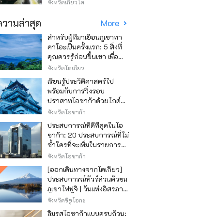
วิธีไหนถูก
จังหวัดเกียวโต
วามล่าสุด
More
สำหรับผู้ที่มาเยือนภูเขาทา
คาโอะเป็นครั้งแรก: 5 สิ่งที่
คุณควรรู้ก่อนขึ้นเขา เพื่อ
ให้การปีนเขาเป็นไปอย่าง
จังหวัดโตเกียว
สนุกสนาน
เรียนรู้ประวัติศาสตร์ไป
พร้อมกับการวิ่งรอบ
ปราสาทโอซาก้าด้วยไกด์
เสียง "วิ่ง วิ่ง เรียนรู้"
จังหวัดโอซาก้า
ประสบการณ์ที่ดีที่สุดในโอ
ซาก้า: 20 ประสบการณ์ที่ไม่
ซ้ำใครที่จะเพิ่มในรายการสิ่ง
ที่อยากทำในการเดินทาง
จังหวัดโอซาก้า
ของคุณ
[ออกเดินทางจากโตเกียว]
ประสบการณ์ทัวร์ส่วนตัวชม
ภูเขาไฟฟูจิ | วันแห่งอิสรภาพ
สุดหรู
จังหวัดชิซูโอกะ
ลิ้มรสโอซาก้าแบบครบถ้วน: