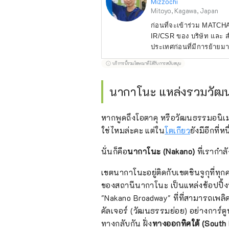
Mizzochi
Mitoyo, Kagawa, Japan
ก่อนที่จะเข้าร่วม MATCH
IR/CSR ของ บริษัท และ สำน
ประเทศก่อนที่มีการย้ายม
บทความสำหรับนักท่องเที่ย
บริการนี้รวมโฆษณาที่ได้รับการสนับสนุน
ดำเนินงานเพื่อวางการบริก
ทางตอนตะวันตกของประเทศ
นากาโนะ แหล่งรวมวัฒน
หากพูดถึงโอตาคุ หรือวัฒนธรรมอนิเ
ใช่ไหมล่ะคะ แต่ใน
โตเกียว
ยังมีอีกที่หน
นั่นก็คือ
นากาโนะ (Nakano)
ที่เรากำล
เขตนากาโนะอยู่ติดกับเขตชินจูกุที่ทุกคนร
ของสถานีนากาโนะ เป็นแหล่งช้อปปิ้งท
"Nakano Broadway" ที่ที่สามารถเพล
คัลเจอร์ (วัฒนธรรมย่อย) อย่างการ์ตูน
ทางกลับกัน ฝั่ง
ทางออกทิศใต้ (South 