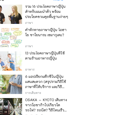
รวม 16 ประโยคภาษาญี่ปุ่น
สำหรับแนะนำตัว พร้อม
ประโยคชวนคุยพื้นฐานง่ายๆ
ภาษา
คำทักทายภาษาญี่ปุ่น โอฮา
โย ซาโยนาระ เซมากุเตะ?
ภาษา
13 ประโยคภาษาญี่ปุ่นที่ใช้
ตามร้านอาหารญี่ปุ่น
อาหาร
6 แอปเรียกแท็กซี่ในญี่ปุ่น
แสนสะดวก (สรุปรวมวิธีใช้
ภาษาที่ให้บริการ และวิธี
ชำระเงิน)
การเดินทาง
OSAKA ⇔ KYOTO เดินทาง
จากโอซาก้าไปเกียวโต
รถไฟ? รถบัส? วิธีไหนเร็ว