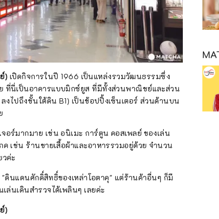
MAT
์)
เปิดกิจการในปี 1966 เป็นแหล่งรวมวัฒนธรรมซึ่ง
่นี่เป็นอาคารแบบมิกซ์ยูส ที่มีทั้งส่วนพาณิชย์และส่วน
น 4 ลงไปถึงชั้นใต้ดิน B1) เป็นช้อปปิ้งเซ็นเตอร์ ส่วนด้านบน
ัย
คัลเจอร์มากมาย เช่น อนิเมะ การ์ตูน คอสเพลย์ ของเล่น
โภค เช่น ร้านขายเสื้อผ้าและอาหารรวมอยู่ด้วย จำนวน
ยวค่ะ
"ดินแดนศักดิ์สิทธิ์ของเหล่าโอตาคุ" แต่ร้านค้าอื่นๆ ก็มี
นเล่นเดินสำรวจได้เพลินๆ เลยค่ะ
์)