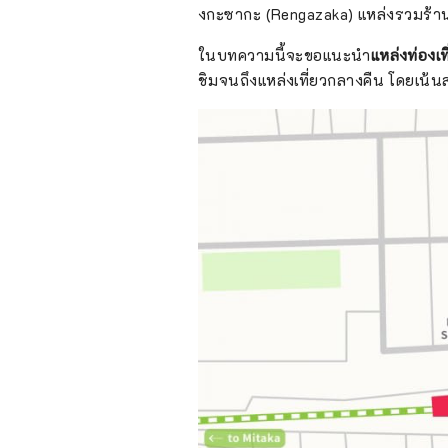
งกะซากะ (Rengazaka) แหล่งรวมร้า
ในบทความนี้จะขอแนะนำ
แหล่งท่อง
ชิมจนถึงแหล่งเที่ยวกลางคืน โดยเน้นส