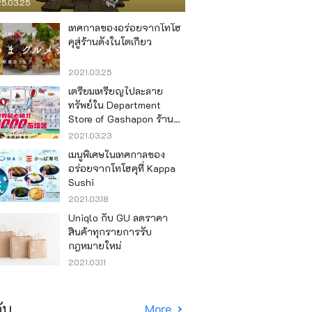
5.03.25
เทศกาลของอร่อยจากโทโฮ
คุสู่ร้านดังในโตเกียว
2021.03.25
เตรียมเหรียญไปละลาย
ทรัพย์ใน Department
Store of Gashapon ร้านที่มี
เครื่องกาชาปองเยอะที่สุดใน
2021.03.23
โลก อิเคะบุคุโระ
เมนูพิเศษในเทศกาลของ
อร่อยจากโทโฮคุที่ Kappa
Sushi
2021.03.18
Uniqlo กับ GU ลดราคา
สินค้าทุกรายการรับ
กฎหมายใหม่
2021.03.11
ับ
More