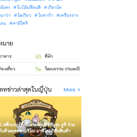
ม้แดง
ใบไม้เปลี่ยนสี
เกียวโต
ินาว่า
โตเกียว
โอซาก้า
เครื่องราง
นเยน
คามิโคจิ
าหมาย
อาหาร
ที่พัก
ท่องเที่ยว
วัฒนธรรม ประเพณี
ดทข่าวล่าสุดในญี่ปุ่น
More
E สติ๊กเกอร์ศิลปินการ์ตูนนิชิทีมูระ ยูจิ ร่วม
กับตัวละครซานริโอ! มาที่โดนกิซื้อสินค้า
ัด