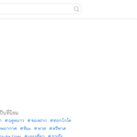
เป็นที่นิยม
ัก
ฤดูหนาว
ของฝาก
ฮอกไกโด
าพอากาศ
หิมะ
พาส
ฟรีพาส
tsuka tiger
แผนเที่ยว
ราเม็ง