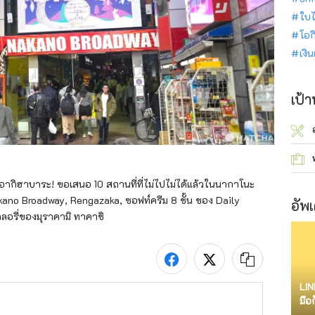
ใบไ
โอก
เงิ
เป้
่อากิฮาบาระ! ขอเสนอ 10 สถานที่ที่ไม่ไปไม่ได้แล้วในนากาโนะ 
 Nakano Broadway, Rengazaka, ซอฟท์ครีม 8 ชั้น ของ Daily 
อัพเ
ลอรี่ของมุราคามิ ทาคาชิ
LIN
มือ
จำก