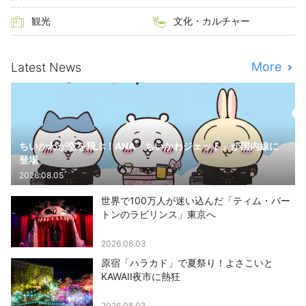
観光
文化・カルチャー
More
Latest News
ちいかわが空を飛ぶ！ANA「ちいかわジェット」が国内線に
登場
2026.08.05
世界で100万人が迷い込んだ「ティム・バー
トンのラビリンス」東京へ
2026.08.03
原宿「ハラカド」で夏祭り！よさこいと
KAWAII夜市に熱狂
2026.08.03