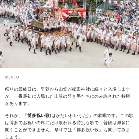
©︎JNTO
祭りの最終日は、早朝から山笠が櫛田神社に続々と入場します
が、一番最初に入場した山笠の舁き手たちにのみ許された特権
があります。
それが、「
博多祝い歌
(はかたいわいうた)」の歌唱です。この歌
は博多でお祝いの席にだけ歌われる特別な歌で、普段は滅多に
聞くことができません。祭りでは「博多祝い歌」も聞いてみま
しょう。