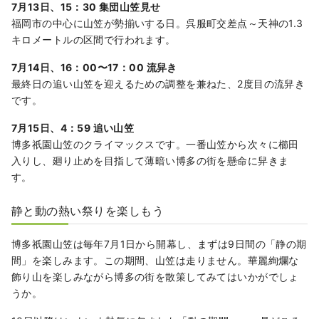
7月13日、15：30 集団山笠見せ
福岡市の中心に山笠が勢揃いする日。呉服町交差点～天神の1.3
キロメートルの区間で行われます。
7月14日、16：00〜17：00 流舁き
最終日の追い山笠を迎えるための調整を兼ねた、2度目の流舁き
です。
7月15日、4：59 追い山笠
博多祇園山笠のクライマックスです。一番山笠から次々に櫛田
入りし、廻り止めを目指して薄暗い博多の街を懸命に舁きま
す。
静と動の熱い祭りを楽しもう
博多祇園山笠は毎年7月1日から開幕し、まずは9日間の「静の期
間」を楽しみます。この期間、山笠は走りません。華麗絢爛な
飾り山を楽しみながら博多の街を散策してみてはいかがでしょ
うか。