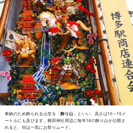
奉納のため飾られる山笠を「
飾り山
」といい、高さは10～15メ
ートルにも及びます。櫛田神社周辺に毎年14の飾り山が公開さ
れると、街は一気にお祭りムード。