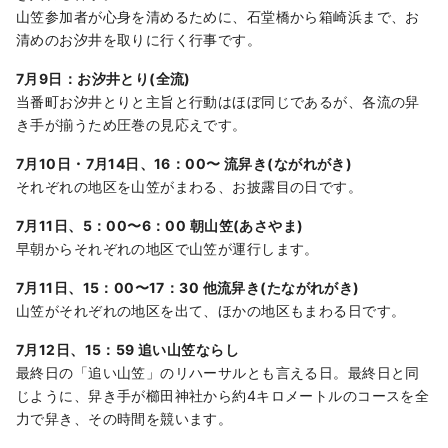
山笠参加者が心身を清めるために、石堂橋から箱崎浜まで、お
清めのお汐井を取りに行く行事です。
7月9日：お汐井とり(全流)
当番町お汐井とりと主旨と行動はほぼ同じであるが、各流の舁
き手が揃うため圧巻の見応えです。
7月10日・7月14日、16：00〜 流舁き(ながれがき)
それぞれの地区を山笠がまわる、お披露目の日です。
7月11日、5：00〜6：00 朝山笠(あさやま)
早朝からそれぞれの地区で山笠が運行します。
7月11日、15：00〜17：30 他流舁き(たながれがき)
山笠がそれぞれの地区を出て、ほかの地区もまわる日です。
7月12日、15：59 追い山笠ならし
最終日の「追い山笠」のリハーサルとも言える日。最終日と同
じように、舁き手が櫛田神社から約4キロメートルのコースを全
力で舁き、その時間を競います。