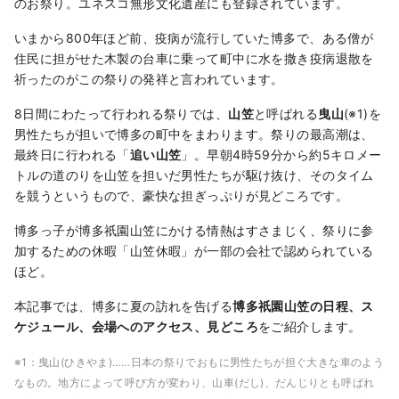
のお祭り。ユネスコ無形文化遺産にも登録されています。
いまから800年ほど前、疫病が流行していた博多で、ある僧が
住民に担がせた木製の台車に乗って町中に水を撒き疫病退散を
祈ったのがこの祭りの発祥と言われています。
8日間にわたって行われる祭りでは、
山笠
と呼ばれる
曳山
(※1)を
男性たちが担いで博多の町中をまわります。祭りの最高潮は、
最終日に行われる「
追い山笠
」。早朝4時59分から約5キロメー
トルの道のりを山笠を担いだ男性たちが駆け抜け、そのタイム
を競うというもので、豪快な担ぎっぷりが見どころです。
博多っ子が博多祇園山笠にかける情熱はすさまじく、祭りに参
加するための休暇「山笠休暇」が一部の会社で認められている
ほど。
本記事では、博多に夏の訪れを告げる
博多祇園山笠の日程、ス
ケジュール、会場へのアクセス、見どころ
をご紹介します。
※1：曳山(ひきやま)……日本の祭りでおもに男性たちが担ぐ大きな車のよう
なもの。地方によって呼び方が変わり、山車(だし)、だんじりとも呼ばれ