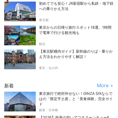
初めてでも安心！JR新宿駅から私鉄・地下鉄
への乗りかえ方法
東京都
東京からの日帰り旅行スポット18選。1時間
で電車で行ける観光地も
観光
【東京駅構内ガイド】新幹線のりば・乗りか
え方法をわかりやすく解説！
東京・丸の内
More
新着
東京旅行で絶対外せない！GINZA SIXならで
はの「限定手土産」と「美食体験」完全ガイ
ド
銀座・日本橋
【2026】銀座の安いアフタヌーンティー6