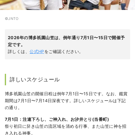
©︎JNTO
2026年の博多祇園山笠は、例年通り7月1日〜15日で開催予
定です。
詳しくは、
公式HP
をご確認ください。
詳しいスケジュール
博多祇園山笠の開催日程は例年7月1日〜15日です。なお、鑑賞
期間は7月1日〜7月14日深夜です。詳しいスケジュールは下記
の通り。
7月1日：注連下ろし、ご神入れ、お汐井とり(当番町)
祭り初日に舁き山笠の流区域を清める行事、また山笠に神を招
き入れる神事。