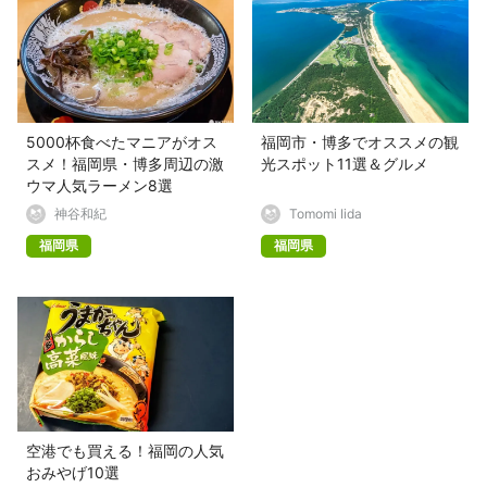
5000杯食べたマニアがオス
福岡市・博多でオススメの観
スメ！福岡県・博多周辺の激
光スポット11選＆グルメ
ウマ人気ラーメン8選
神谷和紀
Tomomi Iida
福岡県
福岡県
空港でも買える！福岡の人気
おみやげ10選