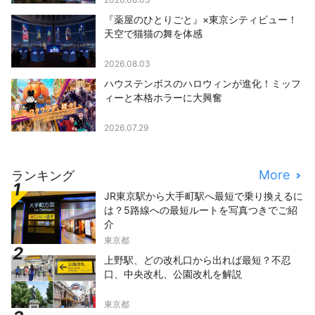
『薬屋のひとりごと』×東京シティビュー！
天空で猫猫の舞を体感
2026.08.03
ハウステンボスのハロウィンが進化！ミッフ
ィーと本格ホラーに大興奮
2026.07.29
More
ランキング
JR東京駅から大手町駅へ最短で乗り換えるに
は？5路線への最短ルートを写真つきでご紹
介
東京都
上野駅、どの改札口から出れば最短？不忍
口、中央改札、公園改札を解説
東京都