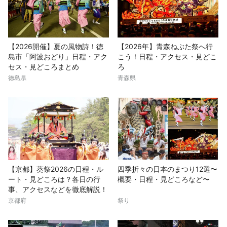
【2026開催】夏の風物詩！徳
【2026年】青森ねぶた祭へ行
島市「阿波おどり」日程・アク
こう！日程・アクセス・見どこ
セス・見どころまとめ
ろ
徳島県
青森県
【京都】葵祭2026の日程・ル
四季折々の日本のまつり12選〜
ート・見どころは？各日の行
概要・日程・見どころなど〜
事、アクセスなどを徹底解説！
京都府
祭り