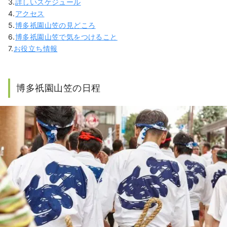
3.
詳しいスケジュール
4.
アクセス
5.
博多祇園山笠の見どころ
6.
博多祇園山笠で気をつけること
7.
お役立ち情報
博多祇園山笠の日程