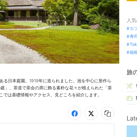
人気
カ
寿
To
箱
旅
ある日本庭園。1919年に造られました。池を中心に形作ら
の庭」、茶道で茶会の席に飾る素朴な花々が植えられた「茶
こでは基礎情報やアクセス、見どころを紹介します。
Lat