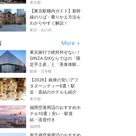
東京都
【東京駅構内ガイド】新幹
線のりば・乗りかえ方法を
わかりやすく解説！
東京・丸の内
着
More
東京旅行で絶対外せない！
GINZA SIXならではの「限
定手土産」と「美食体験」
完全ガイド
銀座・日本橋
【2026】銀座の安いアフ
タヌーンティー6選！駅
近・直結のホテルも紹介
東京都
福岡空港周辺のおすすめホ
テル10選｜安い・駅直
結・送迎付き
福岡県
新千歳空港周辺のおすすめ