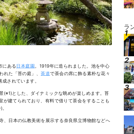
ラ
市にある
日本庭園
。1919年に造られました。池を中心
われた「苔の庭」、
茶道
で茶会の席に飾る素朴な花々
構成されています。
(※1)とした、ダイナミックな眺めが楽しめます。苔
茶室が建てられており、有料で借りて茶会をすることも
)。
寺、日本の仏教美術を展示する奈良県立博物館などへ