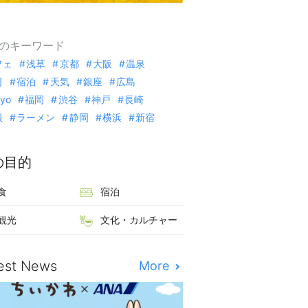
のキーワード
フェ
浅草
京都
大阪
温泉
司
宿泊
天気
銀座
広島
kyo
福岡
渋谷
神戸
長崎
根
ラーメン
静岡
横浜
新宿
の目的
食
宿泊
観光
文化・カルチャー
est News
More