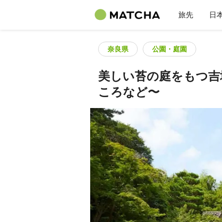
旅先
日
奈良県
公園・庭園
美しい苔の庭をもつ吉
ころなど〜