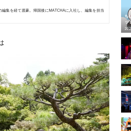
編集を経て渡豪。帰国後にMATCHAに入社し、編集を担当
ち
。
ッ
202
は