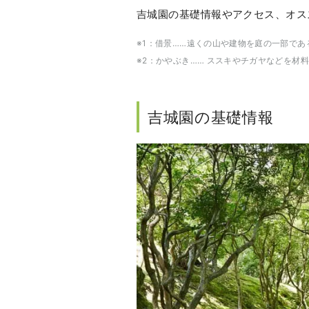
吉城園の基礎情報やアクセス、オス
※1：借景……遠くの山や建物を庭の一部で
※2：かやぶき…… ススキやチガヤなどを材
吉城園 の基礎情報