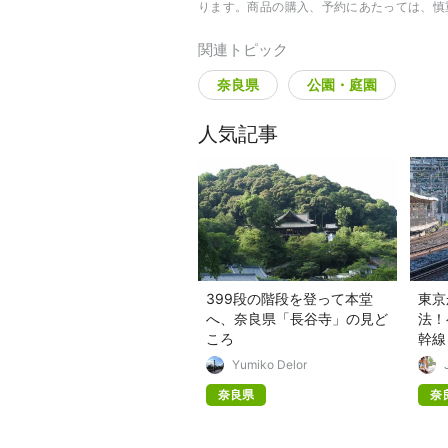
ります。商品の購入、予約にあたっては、慎
関連トピック
奈良県
公園・庭園
人気記事
399段の階段を登って本堂
東京
へ、奈良県「長谷寺」の見ど
法！
ころ
幹線
Yumiko Delor
奈良県
奈