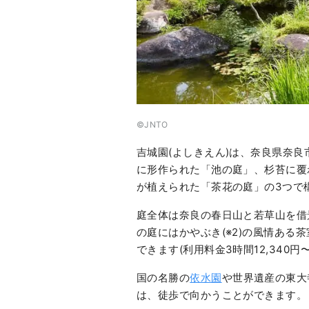
©︎JNTO
吉城園(よしきえん)は、奈良県奈良
に形作られた「池の庭」、杉苔に覆
が植えられた「茶花の庭」の3つで
庭全体は奈良の春日山と若草山を借景
の庭にはかやぶき(※2)の風情ある
できます(利用料金3時間12,340円〜
国の名勝の
依水園
や世界遺産の東大
は、徒歩で向かうことができます。