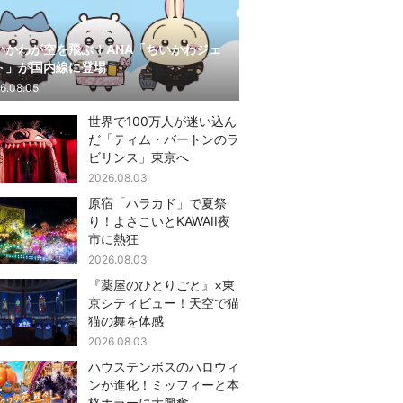
いかわが空を飛ぶ！ANA「ちいかわジェ
ト」が国内線に登場
6.08.05
世界で100万人が迷い込ん
だ「ティム・バートンのラ
ビリンス」東京へ
2026.08.03
原宿「ハラカド」で夏祭
り！よさこいとKAWAII夜
市に熱狂
2026.08.03
『薬屋のひとりごと』×東
京シティビュー！天空で猫
猫の舞を体感
2026.08.03
ハウステンボスのハロウィ
ンが進化！ミッフィーと本
格ホラーに大興奮