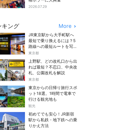
2026.07.29
ンキング
More
JR東京駅から大手町駅へ
最短で乗り換えるには？5
路線への最短ルートを写真
つきでご紹介
東京都
上野駅、どの改札口から出
れば最短？不忍口、中央改
札、公園改札を解説
東京都
東京からの日帰り旅行スポ
ット18選。1時間で電車で
行ける観光地も
観光
初めてでも安心！JR新宿
駅から私鉄・地下鉄への乗
りかえ方法