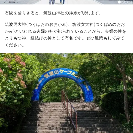
石段を登りきると、筑波山神社の拝殿が現れます。
筑波男大神(つくばおのおおかみ)、筑波女大神(つくばめのおお
かみ)といわれる夫婦の神が祀られていることから、夫婦の仲を
とりもつ神、縁結びの神として有名です。ぜひ散策もしてみて
ください。