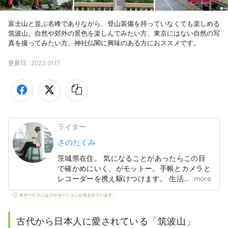
富士山と並ぶ名峰でありながら、登山装備を持っていなくても楽しめる
筑波山。自然や郊外の景色を楽しんでみたい方、東京にはない自然の写
真を撮ってみたい方、神社仏閣に興味のある方におススメです。
更新日 :
2023.01.17
ライター
さのたくみ
茨城県在住。 気になることがあったらこの目
で確かめにいく、がモットー。手帳とカメラと
レコーダーを携え駆けつけます。 生活に使え
more
る伝統工芸品や、地酒、和菓子など、気軽に伝
本サービスにはプロモーションが含まれています
統や文化に触れられるものが好きです。
古代から日本人に愛されている「筑波山」