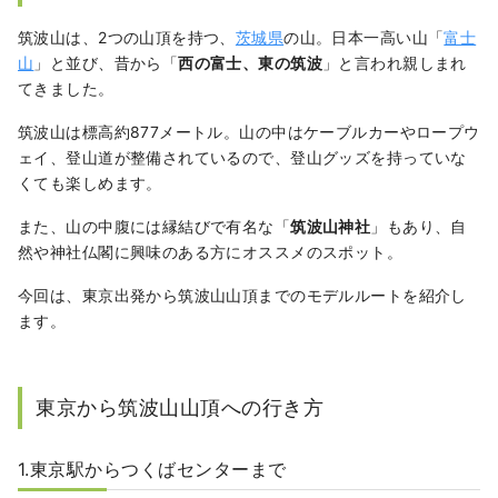
筑波山は、2つの山頂を持つ、
茨城県
の山。日本一高い山「
富士
山
」と並び、昔から「
西の富士、東の筑波
」と言われ親しまれ
てきました。
筑波山は標高約877メートル。山の中はケーブルカーやロープウ
ェイ、登山道が整備されているので、登山グッズを持っていな
くても楽しめます。
また、山の中腹には縁結びで有名な「
筑波山神社
」もあり、自
然や神社仏閣に興味のある方にオススメのスポット。
今回は、東京出発から筑波山山頂までのモデルルートを紹介し
ます。
東京から筑波山山頂への行き方
1.東京駅からつくばセンターまで