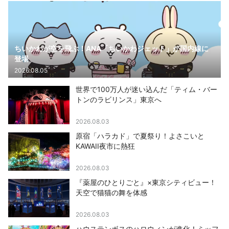
ちいかわが空を飛ぶ！ANA「ちいかわジェット」が国内線に
登場
2026.08.05
世界で100万人が迷い込んだ「ティム・バー
トンのラビリンス」東京へ
2026.08.03
原宿「ハラカド」で夏祭り！よさこいと
KAWAII夜市に熱狂
2026.08.03
『薬屋のひとりごと』×東京シティビュー！
天空で猫猫の舞を体感
2026.08.03
ハウステンボスのハロウィンが進化！ミッフ