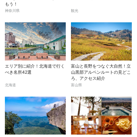
もう！
神奈川県
観光
エリア別に紹介！北海道で行く
富山と長野をつなぐ大自然！立
べき名所42選
山黒部アルペンルートの見どこ
ろ、アクセス紹介
北海道
富山県