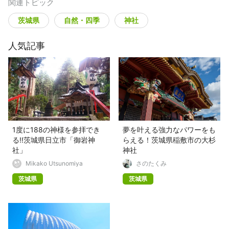
関連トピック
茨城県
自然・四季
神社
人気記事
1度に188の神様を参拝でき
夢を叶える強力なパワーをも
る!!茨城県日立市「御岩神
らえる！茨城県稲敷市の大杉
社」
神社
Mikako Utsunomiya
さのたくみ
茨城県
茨城県