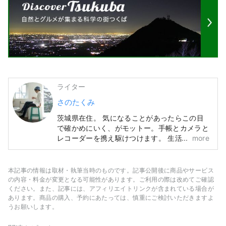
ライター
さのたくみ
茨城県在住。 気になることがあったらこの目
で確かめにいく、がモットー。手帳とカメラと
レコーダーを携え駆けつけます。 生活に使え
more
る伝統工芸品や、地酒、和菓子など、気軽に伝
統や文化に触れられるものが好きです。
本記事の情報は取材・執筆当時のものです。記事公開後に商品やサービス
の内容・料金が変更となる可能性があります。ご利用の際は改めてご確認
ください。また、記事には、アフィリエイトリンクが含まれている場合が
あります。商品の購入、予約にあたっては、慎重にご検討いただきますよ
うお願いします。