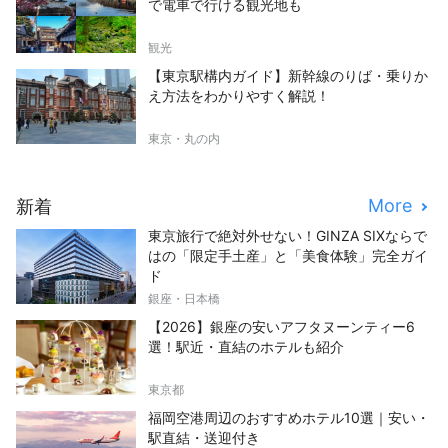
で電車で行ける観光地も
観光
【東京駅構内ガイド】新幹線のりば・乗りか
え方法をわかりやすく解説！
東京・丸の内
More
新着
東京旅行で絶対外せない！GINZA SIXならで
はの「限定手土産」と「美食体験」完全ガイ
ド
銀座・日本橋
【2026】銀座の安いアフタヌーンティー6
選！駅近・直結のホテルも紹介
東京都
福岡空港周辺のおすすめホテル10選｜安い・
駅直結・送迎付き