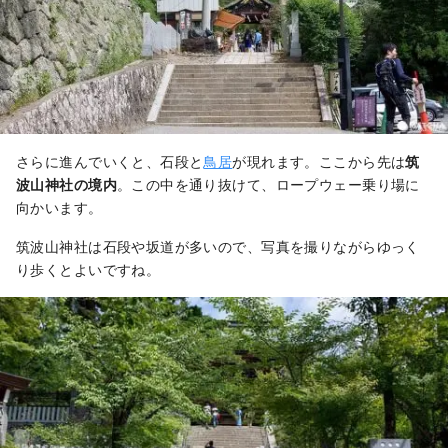
さらに進んでいくと、石段と
鳥居
が現れます。ここから先は
筑
波山神社の境内
。この中を通り抜けて、ロープウェー乗り場に
向かいます。
筑波山神社は石段や坂道が多いので、写真を撮りながらゆっく
り歩くとよいですね。