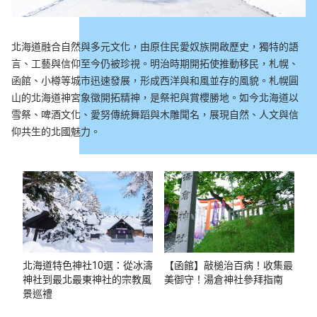
北海道融合自然與多元文化，由原住民愛奴族開啟歷史，獨特的語
言、工藝與信仰至今仍被珍視。明治時期開拓使推動移民，札幌、
函館、小樽等城市迅速發展，形成西洋與和風並存的風貌。札幌圓
山的北海道神宮象徵開拓精神，是祭祀與賞櫻勝地。如今北海道以
雪祭、啤酒文化、愛努傳統舞蹈與木雕聞名，展現自然、人文與信
仰共生的北國魅力。
北海道特色神社10選：從冰濤
【函館】敲槌治百病！收集最
神社到最北最東神社的宗教風
美御守！湯倉神社參拜指南
景巡禮