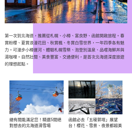
第一次到北海道，推薦從札幌、小樽、富良野、函館開啟旅程。春
賞粉櫻、夏賞浪漫花田、秋賞楓、冬賞白雪世界，一年四季各有魅
力。可漫步小樽運河、體驗札幌雪祭、泡登別溫泉、品嚐海鮮丼與
湯咖哩。自然壯闊、美食豐富、交通便利，是首次北海道深度旅遊
的理想起點。
總有間能滿足您！精選5間絕
函館必去「五稜郭塔」展望
對想去的北海道滑雪場
台！櫻花、雪景、夜景都超美