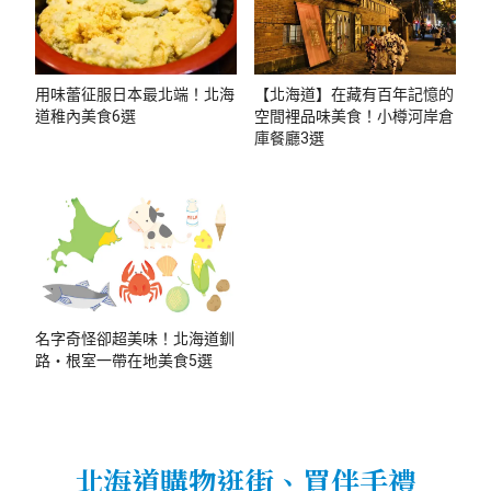
用味蕾征服日本最北端！北海
【北海道】在藏有百年記憶的
道稚內美食6選
空間裡品味美食！小樽河岸倉
庫餐廳3選
名字奇怪卻超美味！北海道釧
路・根室一帶在地美食5選
北海道購物逛街、買伴手禮