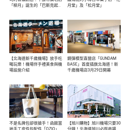
「柳月」誕生的「巴斯克起司
月堂」及「松月堂」
蛋糕」
【北海道新千歲機場】放手吃
鋼彈模型直營店「GUNDAM
喝玩樂！機場伴手禮美食與機
BASE」首度插旗北海道！新
場設施介紹
千歲機場店3月29日開幕
不是名牌包卻很搶手！函館當
【旭川購物】旭川機場只要30
地手工皮件包配件「OZIO」
分鐘！北海道旭川必逛商場