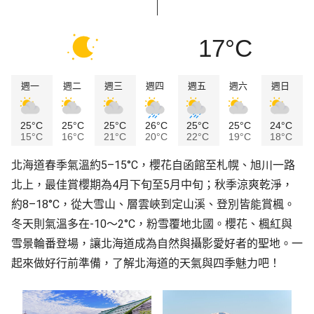
17°C
週一
週二
週三
週四
週五
週六
週日
25°C
25°C
25°C
26°C
25°C
25°C
24°C
15°C
16°C
21°C
20°C
22°C
19°C
18°C
北海道春季氣溫約5–15°C，櫻花自函館至札幌、旭川一路
北上，最佳賞櫻期為4月下旬至5月中旬；秋季涼爽乾淨，
約8–18°C，從大雪山、層雲峽到定山溪、登別皆能賞楓。
冬天則氣溫多在-10～2°C，粉雪覆地北國。櫻花、楓紅與
雪景輪番登場，讓北海道成為自然與攝影愛好者的聖地。一
起來做好行前準備，了解北海道的天氣與四季魅力吧！