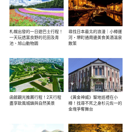
札幌出發的一日遊巴士行程！
尋找日本最北的浪漫｜小樽運
一天玩透富良野的花田及青
河・堺町通周邊美食美酒溫泉
池、旭山動物園
散策
函館觀光推薦行程！2天行程
《黃金神威》聖地巡禮在小
盡享歐風城鎮與自然美景
樽！找尋不死之身杉元佐一的
金塊爭奪舞台