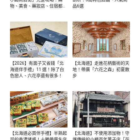
物、美食、藥妝店、住宿都集
品6選
中在這
【2026】有面子又省錢「北
【北海道】走進花柄藝術的天
海道伴手禮」11 選！除了白
地！帶廣「六花之森」初夏散
色戀人、六花亭還有很多！
步
【北海道必買伴手禮】半熟起
【北海道】不使用添加物！守
司的香濃誘惑！十勝帶廣名店
護傳統的小樽百年菓子店「花