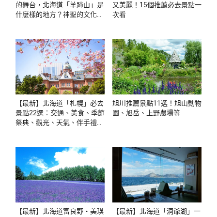
的舞台，北海道「羊蹄山」是
又美麗！15個推薦必去景點一
什麼樣的地方？神聖的文化與
次看
周邊觀光景點介紹
【最新】北海道「札幌」必去
旭川推薦景點11選！旭山動物
景點22選：交通、美食、季節
園、旭岳、上野農場等
祭典、觀光、天氣、伴手禮、
住宿全攻略
【最新】北海道富良野・美瑛
【最新】北海道「洞爺湖」一