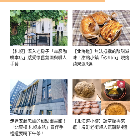
【札幌】潛入老房子「森彥咖
【北海道】無法抵擋的酸甜滋
啡本店」感受懷舊氛圍與職人
味！甜點小鎮「砂川市」現烤
手藝
蘋果派3選
走進安藤忠雄的甜點圖書館！
【北海道小樽】請空腹再來
「北菓樓 札幌本館」買伴手
逛！堺町老街超人氣甜點4選
禮還要喝下午茶！