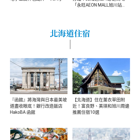
「永旺AEON MALL旭川站
前」
北海道住宿
『函館』將海灣與日本最美坡
【北海道】住在薰衣草田附
道盡收眼底！銀行改造飯店
近！富良野、美瑛和旭川周邊
HakoBA 函館
推薦住宿10選