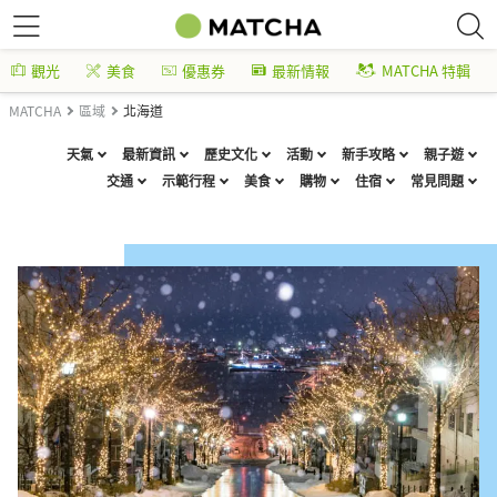
觀光
美食
優惠券
最新情報
MATCHA 特輯
MATCHA
區域
北海道
天氣
最新資訊
歷史文化
活動
新手攻略
親子遊
交通
示範行程
美食
購物
住宿
常見問題