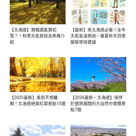
【北海道】賞楓還能賞初
【最新】來北海道必看！全年
雪？！秋季天氣穿搭及祭典介
天氣氣溫預測、春夏秋冬四季
紹
服裝穿搭建議
【2025最新】美到不想離
【2026最新・北海道】倘佯
開！北海道絕美紅葉景點10選
於遼原廣闊的大自然中賞櫻景
點7選