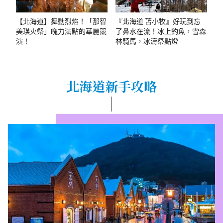
【北海道】舞動烈焰！「那智
『北海道 苫小牧』好玩到忘
美瑛火祭」魄力滿點的華麗競
了鼻水在流！冰上釣魚，雪森
演！
林騎馬，冰濤祭點燈
北海道新手攻略