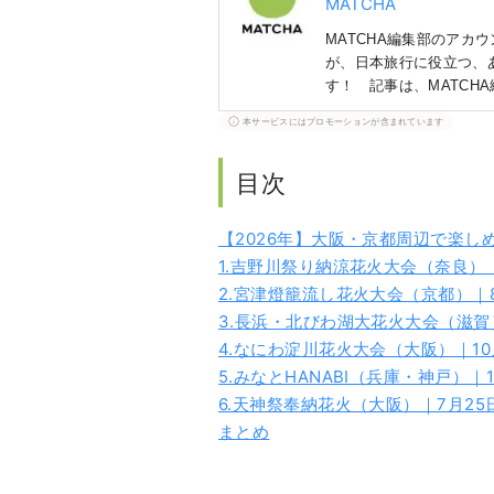
MATCHA
MATCHA編集部のアカ
が、日本旅行に役立つ、
す！ 記事は、MATCH
ポットにご協力を得て集
本サービスにはプロモーションが含まれています
目次
【2026年】大阪・京都周辺で楽し
1.吉野川祭り納涼花火大会（奈良）｜
2.宮津燈籠流し花火大会（京都）｜8
3.長浜・北びわ湖大花火大会（滋賀）
4.なにわ淀川花火大会（大阪）｜10
5.みなとHANABI（兵庫・神戸）｜1
6.天神祭奉納花火（大阪）｜7月2
まとめ