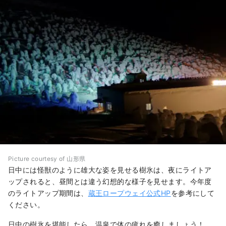
Picture courtesy of 山形県
日中には怪獣のように雄大な姿を見せる樹氷は、夜にライトア
ップされると、昼間とは違う幻想的な様子を見せます。今年度
のライトアップ期間は、
蔵王ロープウェイ公式HP
を参考にして
ください。
日中の樹氷を堪能したら、温泉で体の疲れを癒しましょう！