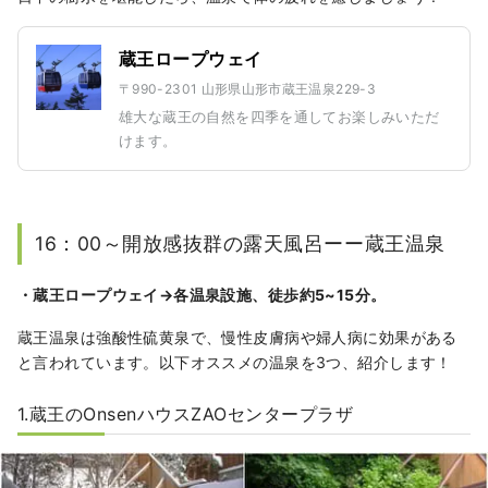
蔵王ロープウェイ
〒990-2301 山形県山形市蔵王温泉229-3
雄大な蔵王の自然を四季を通してお楽しみいただ
けます。
16：00～開放感抜群の露天風呂ーー蔵王温泉
・蔵王ロープウェイ→各温泉設施、徒歩約5~15分。
蔵王温泉は強酸性硫黄泉で、慢性皮膚病や婦人病に効果がある
と言われています。以下オススメの温泉を3つ、紹介します！
1.蔵王のOnsenハウスZAOセンタープラザ