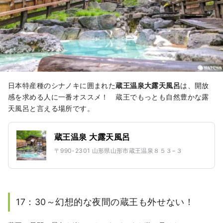
日本特産種のシナノキに囲まれた
蔵王温泉大露天風呂
は、開放
感を求める人に一番オススメ！ 蔵王でもっとも自然豊かな露
天風呂と言える場所です。
蔵王温泉 大露天風呂
〒990-2301 山形県山形市蔵王温泉８５３−３
17：30～幻想的な夜間の蔵王も外せない！