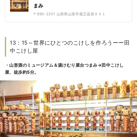
まみ
〒990-2301 山形県山形市蔵王温泉９５１
13：15～世界にひとつのこけしを作ろうーー田
中こけし屋
・山形酒のミュージアム＆湯けむり屋台つまみ→田中こけし
屋、徒歩約5分。