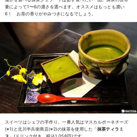
量によって1〜6の濃さを選べます。オススメはもっとも濃い
6！ お茶の香りがやみつきになるでしょう。
スイーツはシェフの手作り。一番人気はマスカルポーネチーズ
(※1)と北川半兵衛商店(※2)の抹茶を使用した「
抹茶ティラミ
ス
」(ドリンク付き、税込1,058円)です。