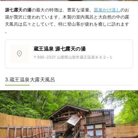
源七露天の湯
の最大の特徴は、豊富な湯量。
源泉かけ流し
のお
湯が贅沢に使われています。木製の室内風呂と大自然の中の露
天風呂は広々としていて、特に登山客が疲れを癒しに訪れます
。
蔵王温泉 源七露天の湯
location_on
〒990-2301 山形県山形市蔵王温泉８６２−１
3.蔵王温泉大露天風呂