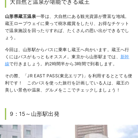
大自然と温泉が堪能できる蔵王
ます。
山形県蔵王温泉
一帯は、大自然にある観光資源が豊富な地域。
蔵王ロープウェイに乗って樹氷鑑賞をしたり、お得なチケット
で温泉施設を回ったりすれば、たくさんの思い出ができるでし
ょう。
今回は、山形駅からバスに乗車し蔵王へ向かいます。蔵王へ行
くにはバスがもっともオススメ。東京から山形駅までは、
新幹
線
で行きましょう。約2時間半から3時間で到着します。
その際、「JR EAST PASS(東北エリア)」を利用するととても便
利です！ このパスを使った旅行を計画している人は、蔵王の
美しい景色や温泉、グルメをここでチェックしましょう！
9：15～山形駅出発