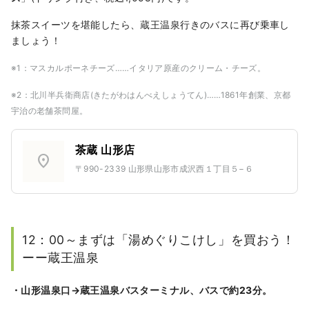
抹茶スイーツを堪能したら、蔵王温泉行きのバスに再び乗車し
ましょう！
※1：マスカルポーネチーズ……イタリア原産のクリーム・チーズ。
※2：北川半兵衛商店(きたがわはんべえしょうてん)……1861年創業、京都
宇治の老舗茶問屋。
茶蔵 山形店
location_on
〒990-2339 山形県山形市成沢西１丁目５−６
12：00～まずは「湯めぐりこけし」を買おう！
ーー蔵王温泉
・山形温泉口→蔵王温泉バスターミナル、バスで約23分。