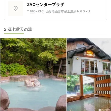
ZAOセンタープラザ
location_on
〒990-2301 山形県山形市蔵王温泉９０３−２
2.源七露天の湯