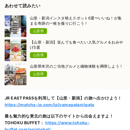
あわせて読みたい
山形・新潟インスタ映えスポット6選〜いいね！が集
まる奇跡の一枚を撮りに行こう！
山形県
【山形・新潟】並んでも食べたい人気グルメ＆おみや
げ5選
山形県
山形県米沢のご当地グルメと織物体験を満喫しよう！
山形県
JR EAST PASSを利用して【山形・新潟】の旅へ出かけよう！
https://matcha-jp.com/jp/yamagataniigata
最も魅力的な東北の旅は以下のサイトから出会えますよ！
TOHOKU BUFFET：
https://www.tohoku-
buffet.com/sg/global/