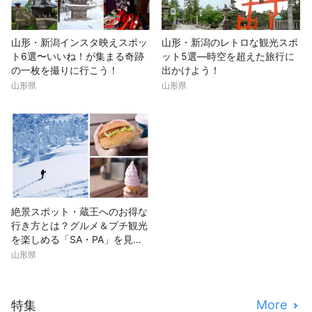
山形・新潟インスタ映えスポッ
山形・新潟のレトロな観光スポ
ト6選〜いいね！が集まる奇跡
ット5選—時空を超えた旅行に
の一枚を撮りに行こう！
出かけよう！
山形県
山形県
絶景スポット・蔵王へのお得な
行き方とは？グルメ＆プチ観光
を楽しめる「SA・PA」を見逃
すな！
山形県
More
特集