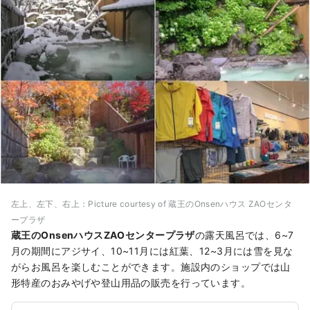
左上、左下、右上：Picture courtesy of 蔵王のOnsenハウス ZAOセンタ
ープラザ
蔵王のOnsenハウスZAOセンタープラザ
の露天風呂では、6~7
月の期間にアジサイ、10~11月には紅葉、12~3月には雪を見な
がらお風呂を楽しむことができます。施設内のショップでは山
形特産のおみやげや登山用品の販売を行っています。