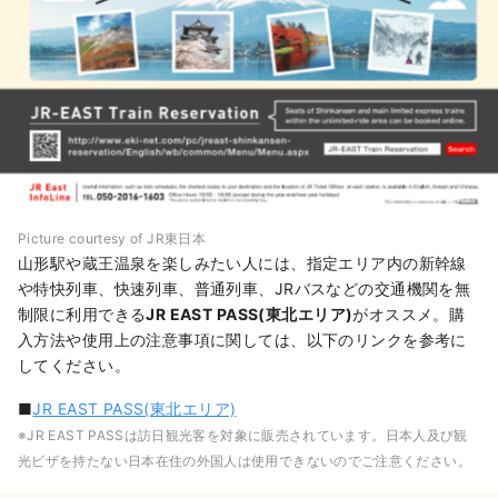
Picture courtesy of JR東日本
山形駅や蔵王温泉を楽しみたい人には、指定エリア内の新幹線
や特快列車、快速列車、普通列車、JRバスなどの交通機関を無
制限に利用できる
JR EAST PASS(東北エリア)
がオススメ。購
入方法や使用上の注意事項に関しては、以下のリンクを参考に
してください。
■
JR EAST PASS(東北エリア)
※JR EAST PASSは訪日観光客を対象に販売されています。日本人及び観
光ビザを持たない日本在住の外国人は使用できないのでご注意ください。