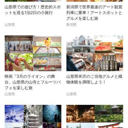
山形県での遊び方！歴史的スポ
新潟県で世界最速のアート観賞
ットを巡る1泊2日の小旅行
列車に乗車！アートスポットと
グルメを楽しむ旅
山形県
新潟県
映画『3月のライオン』の舞
山形県米沢のご当地グルメと織
台、山形県の山寺とフルーツパ
物体験を満喫しよう！
フェを楽しむ旅
山形県
山形県