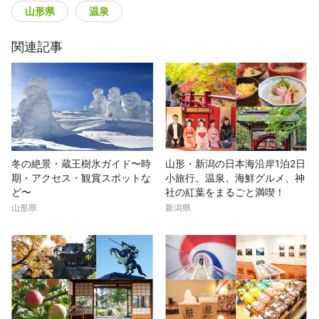
山形県
温泉
関連記事
冬の絶景・蔵王樹氷ガイド〜時
山形・新潟の日本海沿岸1泊2日
期・アクセス・観賞スポットな
小旅行。温泉、海鮮グルメ、神
ど〜
社の紅葉をまるごと満喫！
山形県
新潟県