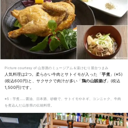
Picture courtesy of 山形酒のミュージアム＆湯けむり屋台つまみ
人気料理は2つ。柔らかい牛肉とサトイモが入った「
芋煮
」(※5)
(税込600円)と、サクサクで肉汁が多い「
鶏の山賊揚げ
」(税込
1,500円)です。
※5：芋煮……醤油、日本酒、砂糖で、サトイモやネギ、コンニャク、牛肉
を煮込んだ山形県の伝統料理。