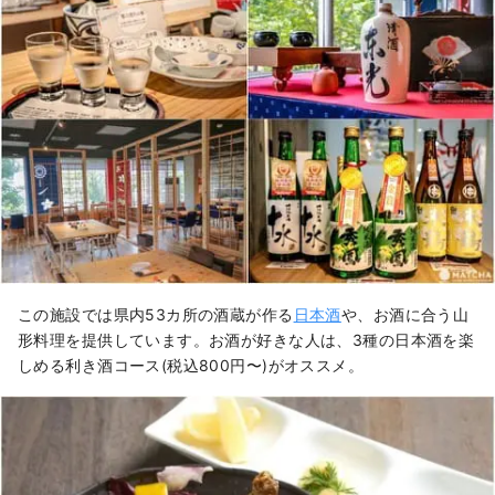
この施設では県内53カ所の酒蔵が作る
日本酒
や、お酒に合う山
形料理を提供しています。お酒が好きな人は、3種の日本酒を楽
しめる利き酒コース(税込800円〜)がオススメ。