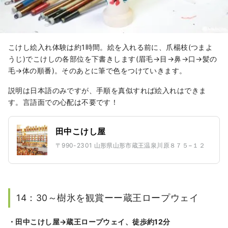
こけし絵入れ体験は約1時間。絵を入れる前に、爪楊枝(つまよ
うじ)でこけしの各部位を下書きします(眉毛→目→鼻→口→髪の
毛→体の順番)。そのあとに筆で色をつけていきます。
説明は日本語のみですが、手順を真似すれば絵入れはできま
す。言語面での心配は不要です！
田中こけし屋
〒990-2301 山形県山形市蔵王温泉川原８７５−１２
14：30～樹氷を観賞ーー蔵王ロープウェイ
・田中こけし屋→蔵王ロープウェイ、徒歩約12分