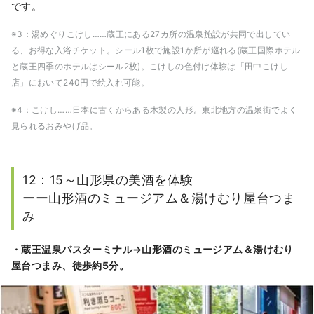
です。
※3：湯めぐりこけし……蔵王にある27カ所の温泉施設が共同で出してい
る、お得な入浴チケット。シール1枚で施設1か所が巡れる(蔵王国際ホテル
と蔵王四季のホテルはシール2枚)。こけしの色付け体験は「田中こけし
店」において240円で絵入れ可能。
※4：こけし……日本に古くからある木製の人形。東北地方の温泉街でよく
見られるおみやげ品。
12：15～山形県の美酒を体験
ーー山形酒のミュージアム＆湯けむり屋台つま
み
・蔵王温泉バスターミナル→山形酒のミュージアム＆湯けむり
屋台つまみ、徒歩約5分。