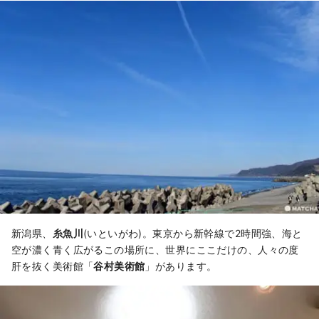
新潟県、
糸魚川
(いといがわ)。東京から新幹線で2時間強、海と
空が濃く青く広がるこの場所に、世界にここだけの、人々の度
肝を抜く美術館「
谷村美術館
」があります。