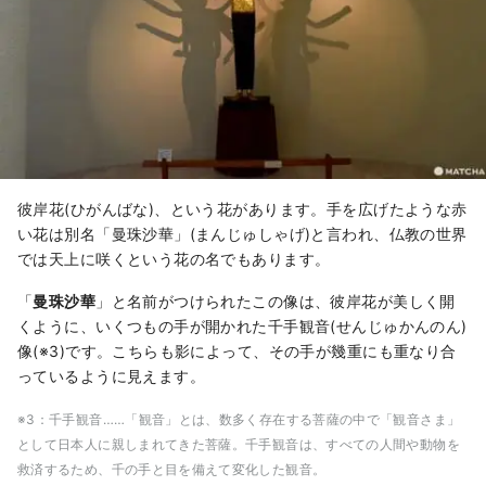
彼岸花(ひがんばな)、という花があります。手を広げたような赤
い花は別名「曼珠沙華」(まんじゅしゃげ)と言われ、仏教の世界
では天上に咲くという花の名でもあります。
「
曼珠沙華
」と名前がつけられたこの像は、彼岸花が美しく開
くように、いくつもの手が開かれた千手観音(せんじゅかんのん)
像(※3)です。こちらも影によって、その手が幾重にも重なり合
っているように見えます。
※3：千手観音……「観音」とは、数多く存在する菩薩の中で「観音さま」
として日本人に親しまれてきた菩薩。千手観音は、すべての人間や動物を
救済するため、千の手と目を備えて変化した観音。