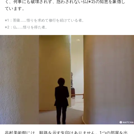
く、何事にも破壊されず、惑わされない仏(※2)の知恵を象徴し
ています。
※1：菩薩……悟りを求めて修行を続けている者。
※2：仏……悟りを得た者。
谷村美術館には、順路を示す矢印はありません。1つの部屋を出