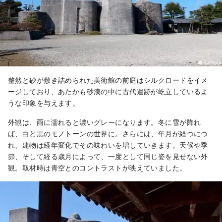
整然と砂が敷き詰められた美術館の前庭はシルクロードをイメ
ージしており、あたかも砂漠の中に古代遺跡が屹立しているよ
うな印象を与えます。
外観は、雨に濡れると濃いグレーになります。冬に雪が降れ
ば、白と黒のモノトーンの世界に。さらには、年月が経つにつ
れ、建物は経年変化でその味わいを増していきます。天候や季
節、そして経る歳月によって、一度として同じ姿を見せない外
観。取材時は青空とのコントラストが映えていました。