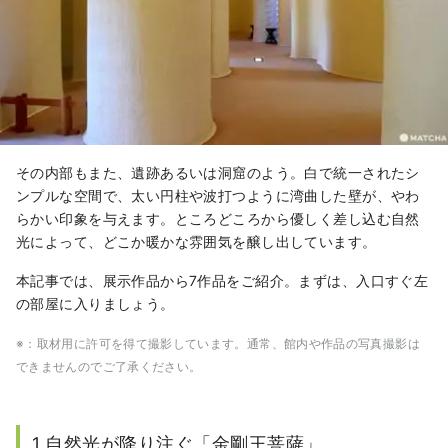
その内部もまた、遺跡あるいは洞窟のよう。白で統一されたシ
ンプルな空間で、太い円柱や波打つように湾曲した壁が、やわ
らかい印象を与えます。ところどころから優しく差し込む自然
光によって、どこか暖かな雰囲気を醸し出しています。
本記事では、展示作品から7作品をご紹介。まずは、入口すぐ左
の部屋に入りましょう。
※：取材用に許可を得て撮影しています。通常、館内や作品の写真撮影は
できませんのでご了承ください。
1.自然光が降り注ぐ「金剛王菩薩」