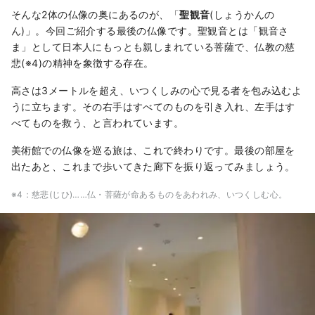
そんな2体の仏像の奥にあるのが、「
聖観音
(しょうかんの
ん)」。今回ご紹介する最後の仏像です。聖観音とは「観音さ
ま」として日本人にもっとも親しまれている菩薩で、仏教の慈
悲(※4)の精神を象徴する存在。
高さは3メートルを超え、いつくしみの心で見る者を包み込むよ
うに立ちます。その右手はすべてのものを引き入れ、左手はす
べてものを救う、と言われています。
美術館での仏像を巡る旅は、これで終わりです。最後の部屋を
出たあと、これまで歩いてきた廊下を振り返ってみましょう。
※4：慈悲(じひ)……仏・菩薩が命あるものをあわれみ、いつくしむ心。