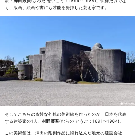
家・
澤田政廣
(さわだ せいこう：1894～1988)。仏像だけでな
く、版画、絵画や書にも才能を発揮した芸術家です。
そしてこちらの奇妙な外観の美術館を作ったのが、日本を代表
する建築家の1人、
村野藤吾
(むらの とうご：1891〜1984)。
この美術館は、澤田の彫刻作品に惚れ込んだ地元の建設会社