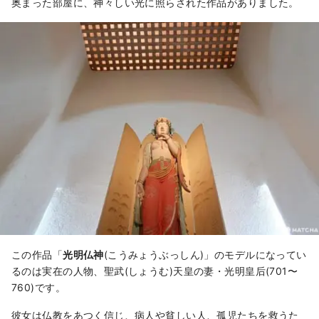
奥まった部屋に、神々しい光に照らされた作品がありました。
この作品「
光明仏神
(こうみょうぶっしん)」のモデルになってい
るのは実在の人物、聖武(しょうむ)天皇の妻・光明
皇后(701〜
760)です。
彼女は仏教をあつく信じ、病人や貧しい人、孤児たちを救うた