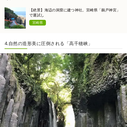
【絶景】海辺の洞窟に建つ神社。宮崎県「鵜戸神宮」
で運試し
宮崎県
4.自然の造形美に圧倒される「高千穂峡」