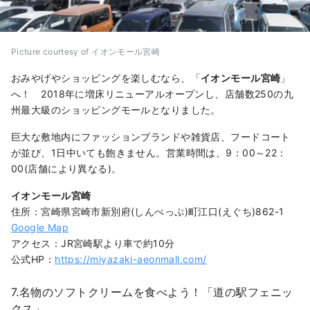
Picture courtesy of イオンモール宮崎
おみやげやショッピングを楽しむなら、「
イオンモール宮崎
」
へ！ 2018年に増床リニューアルオープンし、店舗数250の九
州最大級のショッピングモールとなりました。
巨大な敷地内にファッションブランドや雑貨店、フードコート
が並び、1日中いても飽きません。営業時間は、9：00～22：
00(店舗により異なる)。
イオンモール宮崎
住所：宮崎県宮崎市新別府(しんべっぷ)町江口(えぐち)862-1
Google Map
アクセス：JR宮崎駅より車で約10分
公式HP：
https://miyazaki-aeonmall.com/
7.名物のソフトクリームを食べよう！「道の駅フェニッ
クス」