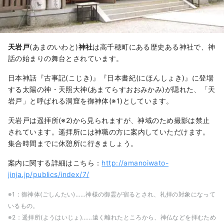
天岩戸
(あまのいわと)
神社
は高千穂町にある歴史ある神社で、神
話の始まりの舞台とされています。
日本神話『古事記(こじき)』『日本書紀(にほんしょき)』に登場
する太陽の神・天照大神(あまてらすおおみかみ)が隠れた、「天
岩戸」と呼ばれる洞窟を御神体(※1)としています。
天岩戸は遥拝所(※2)から見られますが、神域のため撮影は禁止
されています。遥拝所には神職の方に案内していただけます。
集合時間までに休憩所に行きましょう。
案内に関する詳細はこちら：
http://amanoiwato-
jinja.jp/publics/index/7/
※1：御神体(ごしんたい)……神様の御霊が宿るとされ、礼拝の対象になって
いるもの。
※2：遥拝所(ようはいじょ)……遠く離れたところから、神仏などを拝むため