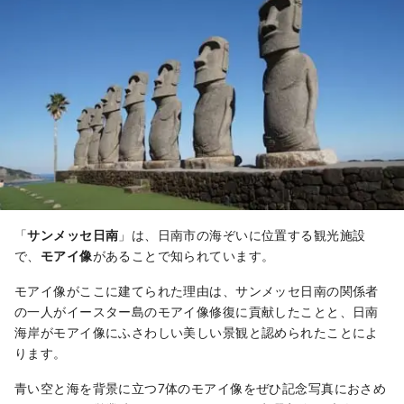
「
サンメッセ日南
」は、日南市の海ぞいに位置する観光施設
で、
モアイ像
があることで知られています。
モアイ像がここに建てられた理由は、サンメッセ日南の関係者
の一人がイースター島のモアイ像修復に貢献したことと、日南
海岸がモアイ像にふさわしい美しい景観と認められたことによ
ります。
青い空と海を背景に立つ7体のモアイ像をぜひ記念写真におさめ