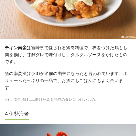
チキン南蛮
は宮崎県で愛される鶏肉料理で、衣をつけた鶏もも
肉を揚げ、甘酢ダレで味付けし、タルタルソースをかけたもの
です。
魚の南蛮漬け(※3)が名前の由来になったと言われています。ボ
リュームたっぷりの一品で、お酒にもごはんにもよく合いま
す。
※3：南蛮漬け……揚げた魚を甘酢のタレにつけたもの。
4.伊勢海老