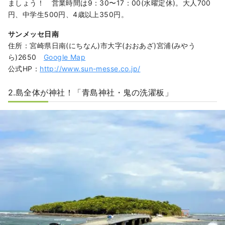
ましょう！ 営業時間は9：30〜17：00(水曜定休)。大人700
円、中学生500円、4歳以上350円。
サンメッセ日南
住所：宮崎県日南(にちなん)市大字(おおあざ)宮浦(みやう
ら)2650
Google Map
公式HP：
http://www.sun-messe.co.jp/
2.島全体が神社！「青島神社・鬼の洗濯板」