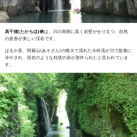
高千穂(たかちほ)峡
は、川の両側に高く岩壁がせり立つ、自然
の造形が美しい渓谷です。
はるか昔、阿蘇山(あそざん)の噴火で流れた火砕流が川で急激に
冷やされ、現在のような柱状の岩が形作られたと言われていま
す。