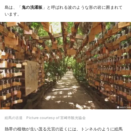
島は、「
鬼の洗濯板
」と呼ばれる波のような形の岩に囲まれて
います。
絵馬の古道 Picture courtesy of 宮崎市観光協会
熱帯の植物が生い茂る元宮の近くには、トンネルのように絵馬