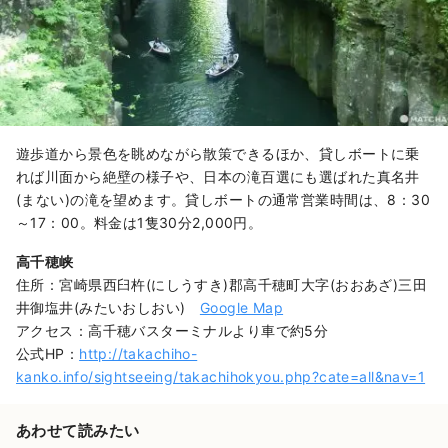
遊歩道から景色を眺めながら散策できるほか、貸しボートに乗
れば川面から絶壁の様子や、日本の滝百選にも選ばれた真名井
(まない)の滝を望めます。貸しボートの通常営業時間は、8：30
～17：00。料金は1隻30分2,000円。
高千穂峡
住所：宮崎県西臼杵(にしうすき)郡高千穂町大字(おおあざ)三田
井御塩井(みたいおしおい)
Google Map
アクセス：高千穂バスターミナルより車で約5分
公式HP：
http://takachiho-
kanko.info/sightseeing/takachihokyou.php?cate=all&nav=1
あわせて読みたい