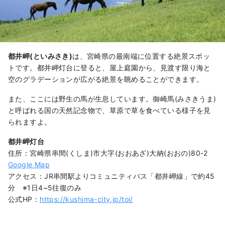
都井岬(といみさき)
は、宮崎県の最南端に位置する絶景スポッ
トです。都井岬灯台に登ると、屋上庭園から、見渡す限り海と
空のグラデーションが広がる絶景を眺めることができます。
また、ここには野生の馬が生息しています。御崎馬(みさきうま)
と呼ばれる国の天然記念物で、草原で草を食べている様子を見
られますよ。
都井岬灯台
住所：宮崎県串間(くしま)市大字(おおあざ)大納(おおの)80-2
Google Map
アクセス：JR串間駅よりコミュニティバス「都井岬線」で約45
分 ※1日4~5往復のみ
公式HP：
https://kushima-city.jp/toi/