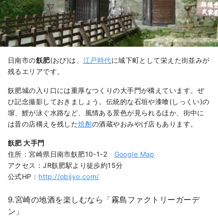
日南市の
飫肥
(おび)は、
江戸時代
に城下町として栄えた街並みが
残るエリアです。
飫肥城の入り口には重厚なつくりの大手門が構えています。ぜ
ひ記念撮影しておきましょう。伝統的な石垣や漆喰(しっくい)の
塀、鯉が泳ぐ水路など、風情ある景色が見られるほか、街中に
は昔の店構えを残した
焼酎
の酒蔵やおみやげ店もあります。
飫肥 大手門
住所：宮崎県日南市飫肥10-1-2
Google Map
アクセス：JR飫肥駅より徒歩約15分
公式HP：
http://obijyo.com/
9.宮崎の地酒を楽しむなら「霧島ファクトリーガーデ
ン」