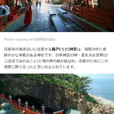
Picture courtesy of 宮崎県観光協会
日南市の海岸沿いに位置する
鵜戸(うど)神宮
は、洞窟の中に色
鮮やかな本殿がある神社です。日本神話の神・彦火火出見尊(ひ
こほほでみのみこと)と海の神の娘が結ばれ、出産のためにこの
洞窟に降り立ったと言い伝えられています。