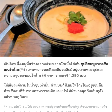
เป็นอีกหนึ่งเมนูที่สร้างความประหลาดใจเมื่อได้เห็น
ซุปสีชมพูจากครีม
เมนไทโกะ
(*4) เราสามารถเพลิดเพลินรสสัมผัสนุ่มนวลของซุปและ
ความกรุบของเมนไทโกะได้ ราคารวมภาษี 1,380 เยน
ไม่เพียงแต่ภายในน้ำซุปเท่านั้น ด้านบนก็มีเมนไทโกะโปะอยู่เช่นกัน
สำหรับคนที่ชื่นชอบอาหารรสเผ็ด แนะนำให้นำมาคลุกกับเส้นอุด้ง
แล้วทานคู่กันค่ะ
*4 : เมนไทโกะ ... ไข่ของปลาทาระปรุงรสด้วยเครื่องปรุง ส่วนมากจะหมายถึง