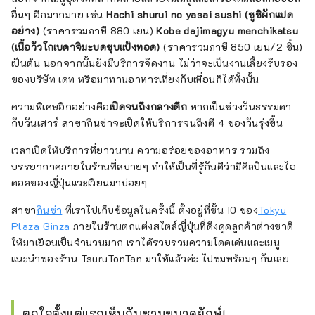
อื่นๆ อีกมากมาย เช่น
Hachi shurui no yasai sushi (ซูชิผักแปด
อย่าง)
(ราคารวมภาษี 880 เยน)
Kobe dajimagyu menchikatsu
(เนื้อวัวโกเบดาจิมะบดชุบแป้งทอด)
(ราคารวมภาษี 850 เยน/2 ชิ้น)
เป็นต้น นอกจากนั้นยังมีบริการจัดงาน ไม่ว่าจะเป็นงานเลี้ยงรับรอง
ของบริษัท เดท หรือมาทานอาหารเที่ยงกับเพื่อนก็ได้ทั้งนั้น
ความพิเศษอีกอย่างคือ
เปิดจนถึงกลางดึก
หากเป็นช่วงวันธรรมดา
กับวันเสาร์ สาขากินซ่าจะเปิดให้บริการจนถึงตี 4 ของวันรุ่งขึ้น
เวลาเปิดให้บริการที่ยาวนาน ความอร่อยของอาหาร รวมถึง
บรรยากาศภายในร้านที่สบายๆ ทำให้เป็นที่รู้กันดีว่ามีศิลปินและไอ
ดอลของญี่ปุ่นแวะเวียนมาบ่อยๆ
สาขา
กินซ่า
ที่เราไปเก็บข้อมูลในครั้งนี้ ตั้งอยู่ที่ชั้น 10 ของ
Tokyu
Plaza Ginza
ภายในร้านตกแต่งสไตล์ญี่ปุ่นที่ดึงดูดลูกค้าต่างชาติ
ให้มาเยือนเป็นจำนวนมาก เราได้รวบรวมความโดดเด่นและเมนู
แนะนำของร้าน TsuruTonTan มาให้แล้วค่ะ ไปชมพร้อมๆ กันเลย
ตกใจตั้งแต่แรกเห็นกับชามขนาดยักษ์!