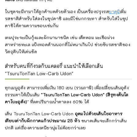
ในชุดจะมีงามาให้ลูกค้าบดด้วยตัวเอง เป็นเครื่องปรุงรส
ยาคุมิ
เพิ่ม
รสชาติสำหรับใส่ลงในซุปดาชิ และมีไข่นกกระทา สำหรับใส่ในซุป
ดาชิได้ตามความชอบเช่นกัน
เทมปุระจะเป็นกุ้งและผักนานาชนิด เช่น เห็ดหอม มะเขือม่วง
สาหร่ายทะเล แป้งทอดด้านนอกที่ไม่หนาเกินไป ช่วยขับรสชาติของ
วัตถุดิบให้เด่นชัด
สำหรับคนที่กังวลกับแคลอรี่ แนะนำให้เลือกเส้น
"TsuruTonTan Low-Carb Udon"
ทุกเมนูอุด้ง สามารถเพิ่มเงิน 180 เยน (รวมภาษี) เพื่อเปลี่ยนเส้นอุด้ง
ธรรมดาให้เป็นเส้น
"TsuruTonTan Low-Carb Udon" (สึรุทงตันโล
คาโบะอุด้ง)
" ที่ลดปริมาณน้ำตาลลง 60% ได้
เส้น TsuruTonTan Low-Carb Udon
อุดมไปด้วยเส้นใยอาหาร
เทียบเท่ากับผักกาดแก้วประมาณ 25 หัว
ขนาดเส้นจะเล็กกว่าเส้น
ปกติ แต่เรื่องความเหนียวนุ่มไม่ด้อยกว่าเลย