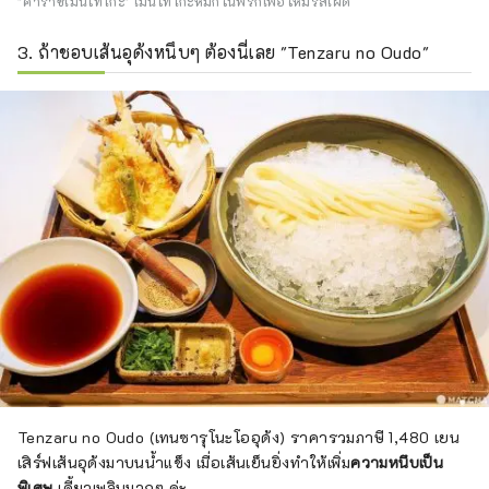
"คาราชิเมนไทโกะ" เมนไทโกะหมักในพริกเพื่อให้มีรสเผ็ด
3. ถ้าชอบเส้นอุด้งหนึบๆ ต้องนี่เลย "Tenzaru no Oudo"
Tenzaru no Oudo (เทนซารุโนะโออุด้ง) ราคารวมภาษี 1,480 เยน
เสิร์ฟเส้นอุด้งมาบนน้ำแข็ง เมื่อเส้นเย็นยิ่งทำให้เพิ่ม
ความหนึบเป็น
พิเศษ
เคี้ยวเพลินมากๆ ค่ะ