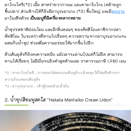
มาโกะโทจิ(*2) เนื้อ สาหร่ายวากาเมะ และคามาโบโกะ (คล้ายลูก
ชิ้นปลา) ส่วนข้างใต้ก็ยังมีอาบุระอาเกะ (*3) ชิ้นใหญ่ และมี
เทมปุระ
มาในเซ็ทด้วย
เป็นเมนูที่มีเครื่องหลากหลาย
น้ำซุปรสชาติอ่อนโยน และมีกลิ่นหอมๆ ของคัทสึโอะดาชิจากปลา
คัทสึโอะ ในระหว่างที่ทานไปเรื่อยๆ ความหวานจากอาบุระอาเกะจะ
ผสมกับน้ำซุป ช่วยเพิ่มความอร่อยให้มากขึ้นไปอีก
ตัวเส้นอุด้งก็ยังคงความหนึบ แม้เวลาจะผ่านไปแต่ก็ไม่อืด สามารถ
ทานได้เรื่อยๆ ไม่มีเบื่อจนถึงคำสุดท้ายเลย ราคารวมภาษี 1,980 เยน
*2 : ทามาโกะโทจิ ... การตอกไข่ลลงบนเส้นอุด้ง แล้วคลุกให้ไข่แข็งตัวจาก
ความร้อนของเส้นอุด้ง
*3 : อาบุระอาเกะ ... เต้าหู้ทอดด้วยน้ำมัน
2. น้ำซุปสีชมพูสดใส "Hakata Mentaiko Cream Udon"