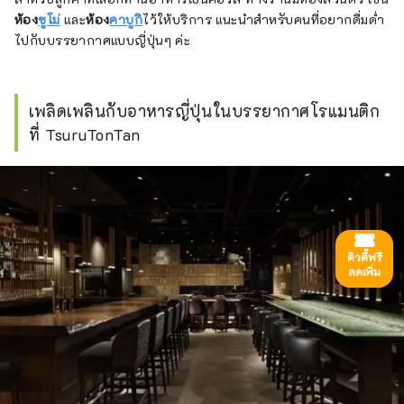
ห้อง
ซูโม่
และ
ห้อง
คาบูกิ
ไว้ให้บริการ แนะนำสำหรับคนที่อยากดื่มด่ำ
ไปกับบรรยากาศแบบญี่ปุ่นๆ ค่ะ
เพลิดเพลินกับอาหารญี่ปุ่นในบรรยากาศโรแมนติก
ที่ TsuruTonTan
ดิวตี้ฟรี
ลดเพิ่ม