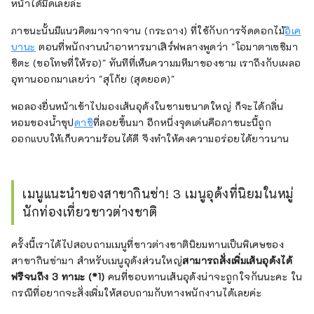
หน้าได้มิดเลยล่ะ
ภาชนะนั้นมีแนวคิดมาจากจาน (กระถาง) ที่ใช้กับการจัดดอกไม้
อิเค
บานะ
ตอนที่พนักงานนำอาหารมาเสิร์ฟพลางพูดว่า "โอมาตาเซชิมา
ชิตะ (ขอโทษที่ให้รอ)" ทันทีที่เห็นความมหึมาของชาม เราถึงกับเผลอ
อุทานออกมาเลยว่า "สุโก้ย (สุดยอด)"
พอลองยื่นหน้าเข้าไปมองเส้นอุด้งในชามขนาดใหญ่ ก็จะได้กลิ่น
หอมของน้ำซุป
ดาชิ
ที่ลอยขึ้นมา อีกหนึ่งจุดเด่นคือภาชนะนี้ถูก
ออกแบบให้เก็บความร้อนได้ดี จึงทำให้คงความอร่อยได้ยาวนาน
เมนูแนะนำของสาขากินซ่า! 3 เมนูอุด้งที่นิยมในหมู่
นักท่องเที่ยวชาวต่างชาติ
ครั้งนี้เราได้ไปสอบถามเมนูที่ชาวต่างชาตินิยมทานเป็นพิเศษของ
สาขากินซ่ามา สำหรับเมนูอุด้งส่วนใหญ่
สามารถสั่งเพิ่มเส้นอุด้งได้
ฟรีจนถึง 3 ทามะ (*1)
คนที่ชอบทานเส้นอุด้งน่าจะถูกใจกันนะคะ ใน
กรณีที่อยากจะสั่งเพิ่มให้สอบถามกับทางพนักงานได้เลยค่ะ