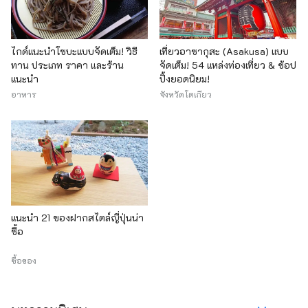
ไกด์แนะนำโซบะแบบจัดเต็ม! วิธี
เที่ยวอาซากุสะ (Asakusa) แบบ
ทาน ประเภท ราคา และร้าน
จัดเต็ม! 54 แหล่งท่องเที่ยว & ช้อป
แนะนำ
ปิ้งยอดนิยม!
อาหาร
จังหวัดโตเกียว
แนะนำ 21 ของฝากสไตล์ญี่ปุ่นน่า
ซื้อ
ซื้อของ