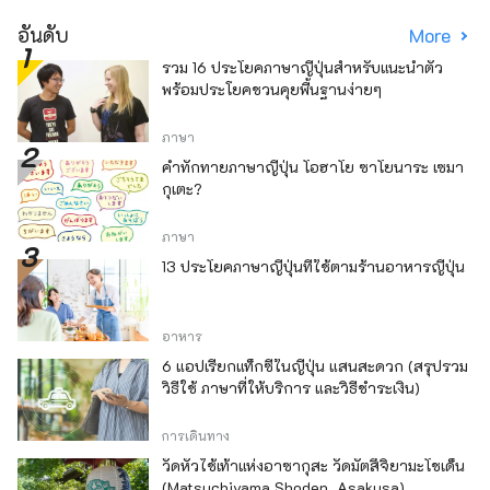
อันดับ
More
รวม 16 ประโยคภาษาญี่ปุ่นสำหรับแนะนำตัว
พร้อมประโยคชวนคุยพื้นฐานง่ายๆ
ภาษา
คำทักทายภาษาญี่ปุ่น โอฮาโย ซาโยนาระ เซมา
กุเตะ?
ภาษา
13 ประโยคภาษาญี่ปุ่นที่ใช้ตามร้านอาหารญี่ปุ่น
อาหาร
6 แอปเรียกแท็กซี่ในญี่ปุ่น แสนสะดวก (สรุปรวม
วิธีใช้ ภาษาที่ให้บริการ และวิธีชำระเงิน)
การเดินทาง
วัดหัวไช้เท้าแห่งอาซากุสะ วัดมัตสึจิยามะโชเด็น
(Matsuchiyama Shoden, Asakusa)