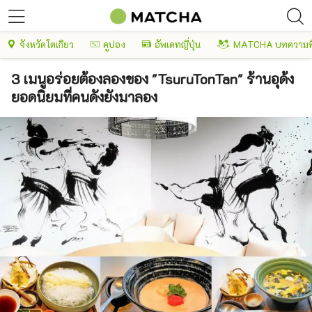
จังหวัดโตเกียว
คูปอง
อัพเดทญี่ปุ่น
MATCHA บทความพ
3 เมนูอร่อยต้องลองของ "TsuruTonTan" ร้านอุด้ง
ยอดนิยมที่คนดังยังมาลอง