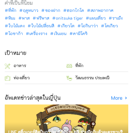
คำที่เป็นที่นิยม
ที่พัก
ฤดูหนาว
ของฝาก
ฮอกไกโด
สภาพอากาศ
หิมะ
พาส
ฟรีพาส
onitsuka tiger
แผนเที่ยว
ราเม็ง
ใบไม้แดง
ใบไม้เปลี่ยนสี
เกียวโต
โอกินาว่า
โตเกียว
โอซาก้า
เครื่องราง
เงินเยน
คามิโคจิ
เป้าหมาย
อาหาร
ที่พัก
ท่องเที่ยว
วัฒนธรรม ประเพณี
อัพเดทข่าวล่าสุดในญี่ปุ่น
More
LINE สติ๊กเกอร์ศิลปินการ์ตูนนิชิทีมูระ ยูจิ ร่วมมือกับตัวละครซานริ