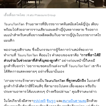
เอื้อเฟื้อภาพโดย : Kato Pleasure Group
TsuruTonTan ร้านอาหารที่มีบรรยากาศทันสมัยสไตล์ญี่ปุ่น เพียบ
พร้อมไปด้วยอาหารจานเดียวและเหล้าญี่ปุ่นหลากหลาย จึงอยาก
แนะนำสำหรับคนที่อยากเพลิดเพลินกับอาหารญี่ปุ่นในบรรยากาศโร
แมนติก
พอถามคุณฮิราเดะ ซึ่งเป็นกรรมการผู้จัดการว่าเสน่ห์ของการ
ทำงานที่ TsuruTonTan คืออะไร คำตอบของเขาคือ
"การที่เราได้มี
ส่วนร่วมในช่วงเวลาที่สำคัญของลูกค้า"
อย่างก่อนหน้านี้ก็เคยมี
ลูกค้าที่บอกว่า "อยากจะขอคนรักแต่งงานที่ TsuruTonTan" เขาจึง
ได้คิดการแสดงหลายๆ อย่างขึ้นมานั่นเอง
"เราอยากจะรักษาความเป็น
TsuruTonTan ที่ทุกคนนึกถึง
ในเวลาที่
ลูกค้ากำลังคิดว่ามีที่ไหนดีๆ ที่สามารถไปเดท เลี้ยงฉลอง หรือรับ
ประทานอาหารได้แบบสงบๆ บ้างหรือเปล่านะ" คุณฮิราเดะกล่าว
ในโตเกียวยังมีสาขา
รปปงหงิ
ชินจูกุ
และ
สนามบินฮาเนดะ
อีกด้วย