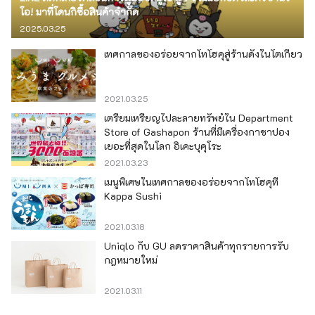
โอ! มาที่โดนกิซื้อสินค้าจำกัด
2025.03.25
เทศกาลของอร่อยจากโทโฮคุสู่ร้านดังในโตเกียว
2021.03.25
เตรียมเหรียญไปละลายทรัพย์ใน Department
Store of Gashapon ร้านที่มีเครื่องกาชาปอง
เยอะที่สุดในโลก อิเคะบุคุโระ
2021.03.23
เมนูพิเศษในเทศกาลของอร่อยจากโทโฮคุที่
Kappa Sushi
2021.03.18
Uniqlo กับ GU ลดราคาสินค้าทุกรายการรับ
กฎหมายใหม่
2021.03.11