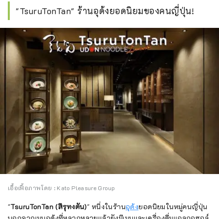
I try to create articles that help convey the 
"TsuruTonTan" ร้านอุด้งยอดนิยมของคนญี่ปุ่น!
charms of a destination through words and 
pictures. I love forests, temples, and camels.
เอื้อเฟื้อภาพโดย : Kato Pleasure Group
"
TsuruTonTan (สึรุทงตัน)
" หนึ่งในร้าน
อุด้ง
ยอดนิยมในหมู่คนญี่ปุ่น
นอกจากเมนูอุด้งที่หลากหลายแล้วยังมีเมนูและเครื่องดื่มแอลกอฮอล์