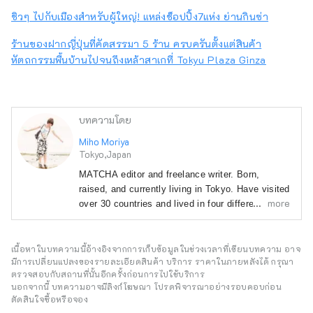
ชิวๆ ไปกับเมืองสำหรับผู้ใหญ่! แหล่งช็อปปิ้ง7แห่ง ย่านกินซ่า
ร้านของฝากญี่ปุ่นที่คัดสรรมา 5 ร้าน ครบครันตั้งแต่สินค้า
หัตถกรรมพื้นบ้านไปจนถึงเหล้าสาเกที่ Tokyu Plaza Ginza
บทความโดย
Miho Moriya
Tokyo,Japan
MATCHA editor and freelance writer. Born, 
raised, and currently living in Tokyo. Have visited 
more
over 30 countries and lived in four different 
prefectures. I have traveled to almost all 47 
prefectures in Japan! 

I try to create articles that help convey the 
เนื้อหาในบทความนี้อ้างอิงจากการเก็บข้อมูลในช่วงเวลาที่เขียนบทความ อาจ
มีการเปลี่ยนแปลงของรายละเอียดสินค้า บริการ ราคาในภายหลังได้ กรุณา
charms of a destination through words and 
ตรวจสอบกับสถานที่นั้นอีกครั้งก่อนการไปใช้บริการ
pictures. I love forests, temples, and camels.
นอกจากนี้ บทความอาจมีลิงก์โฆษณา โปรดพิจารณาอย่างรอบคอบก่อน
ตัดสินใจซื้อหรือจอง