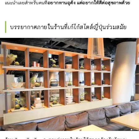
แนะนำเลยสำหรับคนที่
อยากทานอุด้ง แต่อยากให้ดีต่อสุขภาพด้วย
บรรยากาศภายในร้านที่เก๋ไก๋สไตล์ญี่ปุ่นร่วมสมัย