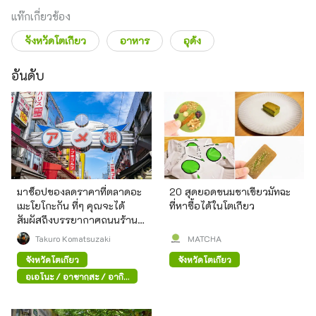
แท๊กเกี่ยวข้อง
จังหวัดโตเกียว
อาหาร
อุด้ง
อันดับ
มาช็อปของลดราคาที่ตลาดอะ
20 สุดยอดขนมชาเขียวมัทฉะ
เมะโยโกะกัน ที่ๆ คุณจะได้
ที่หาซื้อได้ในโตเกียว
สัมผัสถึงบรรยากาศถนนร้าน
ค้าสมัยก่อน
Takuro Komatsuzaki
MATCHA
จังหวัดโตเกียว
จังหวัดโตเกียว
อุเอโนะ / อาซากุสะ / อากิ
ฮาบาระ