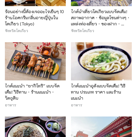
ร้อนอย่างนี้ต้องเจออะไรเย็นๆ 10
ไกด์นำเที่ยวโตเกียวแบบจัดเต็ม!
ร้านไอศกรีมกลิ่นอายญี่ปุ่นใน
สภาพอากาศ・ข้อมูลโซนต่างๆ・
โตเกียว (Tokyo)
แหล่งท่องเที่ยว・ของฝาก・
โรงแรมที่พัก
จังหวัดโตเกียว
จังหวัดโตเกียว
ไกด์แนะนำ “ยากิโทริ” แบบจัด
ไกด์แนะนำอุด้งแบบจัดเต็ม! วิธี
เต็ม! วิธีทาน・ร้านแนะนำ・
ทาน ประเภท ราคา และร้าน
วัตถุดิบ
แนะนำ
อาหาร
อาหาร