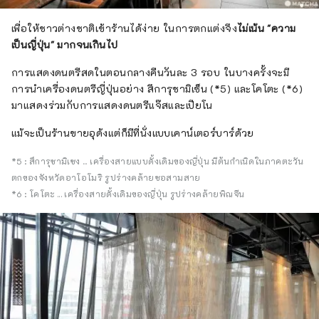
เพื่อให้ชาวต่างชาติเข้าร้านได้ง่าย ในการตกแต่งจึง
ไม่เน้น "ความ
เป็นญี่ปุ่น" มากจนเกินไป
การแสดงดนตรีสดในตอนกลางคืนวันละ 3 รอบ ในบางครั้งจะมี
การนำเครื่องดนตรีญี่ปุ่นอย่าง สึการุชามิเซ็น (*5) และโคโตะ (*6)
มาแสดงร่วมกับการแสดงดนตรีแจ๊สและเปียโน
แม้จะเป็นร้านขายอุด้งแต่ก็มีที่นั่งแบบเคาน์เตอร์บาร์ด้วย
*5 : สึการุชามิเซง ... เครื่องสายแบบดั้งเดิมของญี่ปุ่น มีต้นกำเนิดในภาคตะวัน
ตกของจังหวัดอาโอโมริ รูปร่างคล้ายซอสามสาย
*6 : โคโตะ ... เครื่องสายดั้งเดิมของญี่ปุ่น รูปร่างคล้ายพิณจีน