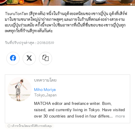
TsuruTonTan (สีรุทงตัน) หนึ่งในร้านอุด้งยอดนิยมของชาวญี่ปุ่น อุด้งที่เสิร์ฟ
มาในชามขนาดใหญ่น่าถ่ายภาพสุดๆ และภายในร้านที่ตกแต่งอย่างสวยงาม
แบบญี่ปุ่นร่วมสมัย ครั้งนี้จะพาไปชิมอาหารที่เป็นที่ชื่นชอบของชาวญี่ปุ่นทุก
เพศทุกวัยที่ร้านสึรุทงตันกันค่ะ
วันที่ปรับปรุงล่าสุด :
2018.05.19
บทความโดย
Miho Moriya
Tokyo,Japan
MATCHA editor and freelance writer. Born, 
raised, and currently living in Tokyo. Have visited 
more
over 30 countries and lived in four different 
prefectures. I have traveled to almost all 47 
บริการนี้รวมโฆษณาที่ได้รับการสนับสนุน
prefectures in Japan! 
