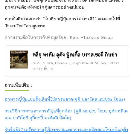
เนื่องจากเป็นร้านที่ทุกคนนิยมจึงอาจต้องรอคิวสักหน่อย แต่เชื่อว่า
ทุกคนจะต้องพึงพอใจคุ้มค่ารออย่างแน่นอน
หากยังคิดไม่ออกว่า "ไปเที่ยวญี่ปุ่นควรไปไหนดี?" ลองแวะไปที่
TsuruTonTan ดูนะคะ
ความร่วมมือในการเก็บข้อมูลโดย : Kato Pleasure Group
ทสึรุ ทงทัน อุด้ง นู้ดเดิ้ล บราสเซอรี่ กินซ่า
5-2-1 Ginza, Chuo-ku, Tokyo 104-0061 Tokyu Plaza
Ginza ชั้น 10
อ่านเพิ่มเติม :
อาหารญี่ปุ่นแบบดั้งเดิมที่ไม่ควรพลาด(ซูชิ ปลาไหล เทมปุระ โซบะ)
รวมวิธีการทานอาหารญี่ปุ่นที่ถูกต้อง (ซูชิ เทมปุระ โซบะ อุด้ง ทสึเค
เมน ยากิโทริ สุกี้ยากี้ ทงคัตสึ นัตโต)
รู้หรือยัง? เกร็ดความรู้เรื่องความแตกต่างและชนิดของโซบะกับอุด้ง