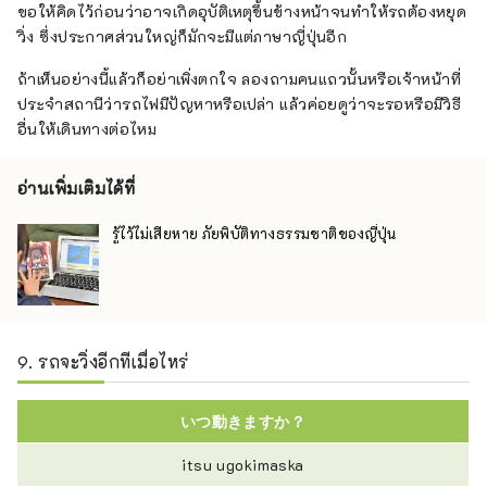
ขอให้คิดไว้ก่อนว่าอาจเกิดอุบัติเหตุขึ้นข้างหน้าจนทำให้รถต้องหยุด
วิ่ง ซึ่งประกาศส่วนใหญ่ก็มักจะมีแต่ภาษาญี่ปุ่นอีก
ถ้าเห็นอย่างนี้แล้วก็อย่าเพิ่งตกใจ ลองถามคนแถวนั้นหรือเจ้าหน้าที่
ประจำสถานีว่ารถไฟมีปัญหาหรือเปล่า แล้วค่อยดูว่าจะรอหรือมีวิธี
อื่นให้เดินทางต่อไหม
อ่านเพิ่มเติมได้ที่
รู้ไว้ไม่เสียหาย ภัยพิบัติทางธรรมชาติของญี่ปุ่น
9. รถจะวิ่งอีกทีเมื่อไหร่
いつ動きますか？
itsu ugokimaska