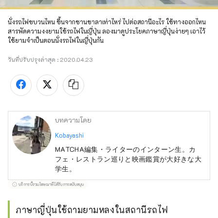
นั่งรถไฟขบวนไหน ขึ้นจากชานชาลาเท่าไหร่ ไปต่อสถานีอะไร ใช้ทางออกไหน 
สารพัดความงงยามใช้รถไฟในญี่ปุ่น ลองมาดูประโยคภาษาญี่ปุ่นง่ายๆ เอาไว้
ใช้ยามจำเป็นตอนนั่งรถไฟในญี่ปุ่นกัน
วันที่ปรับปรุงล่าสุด :
2020.04.23
บทความโดย
Kobayashi
MATCHA編集・ライターのインターン生。カ
フェ・レストラン巡りと映画鑑賞が大好きな大
学生。
บริการนี้รวมโฆษณาที่ได้รับการสนับสนุน
ภาษาญี่ปุ่นใช้ถามยามหลงในสถานีรถไฟ