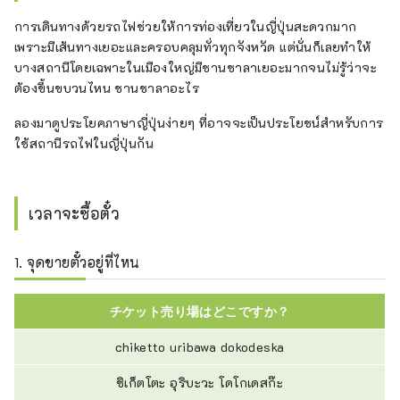
การเดินทางด้วยรถไฟช่วยให้การท่องเที่ยวในญี่ปุ่นสะดวกมาก
เพราะมีเส้นทางเยอะและครอบคลุมทั่วทุกจังหวัด แต่นั่นก็เลยทำให้
บางสถานีโดยเฉพาะในเมืองใหญ่มีชานชาลาเยอะมากจนไม่รู้ว่าจะ
ต้องขึ้นขบวนไหน ชานชาลาอะไร
ลองมาดูประโยคภาษาญี่ปุ่นง่ายๆ ที่อาจจะเป็นประโยชน์สำหรับการ
ใช้สถานีรถไฟในญี่ปุ่นกัน
เวลาจะซื้อตั๋ว
1. จุดขายตั๋วอยู่ที่ไหน
チケット売り場はどこですか？
chiketto uribawa dokodeska
ชิเก็ตโตะ อุริบะวะ โดโกเดสก๊ะ