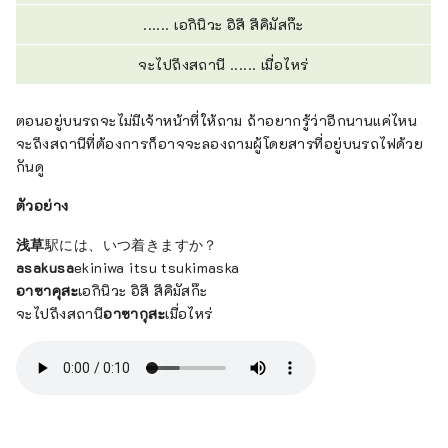
...... เอกินิวะ อิสึ สึคิมัสก๊ะ
จะไปถึงสถานี ...... เมื่อไหร่
ตอนอยู่บนรถจะไม่มีเจ้าหน้าที่ให้ถาม ถ้าอยากรู้ว่าอีกนานแค่ไหน
จะถึงสถานีที่ต้องการก็อาจจะลองถามผู้โดยสารที่อยู่บนรถไฟด้วย
กันดู
ตัวอย่าง
浅草
駅には、いつ着きますか？
asakusa
ekiniwa itsu tsukimaska
อาซาคุสะ
เอกินิวะ อิสึ สึคิมัสก๊ะ
จะไปถึงสถานี
อาซากุสะ
เมื่อไหร่