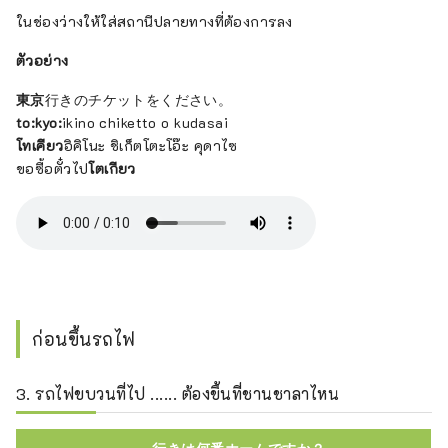
ในช่องว่างให้ใส่สถานีปลายทางที่ต้องการลง
ตัวอย่าง
東京
行きのチケットをください。
to:kyo:
ikino chiketto o kudasai
โทเคียว
อิคิโนะ ชิเก็ตโตะโอ๊ะ คุดาไซ
ขอซื้อตั๋วไป
โตเกียว
ก่อนขึ้นรถไฟ
3. รถไฟขบวนที่ไป ...... ต้องขึ้นที่ชานชาลาไหน