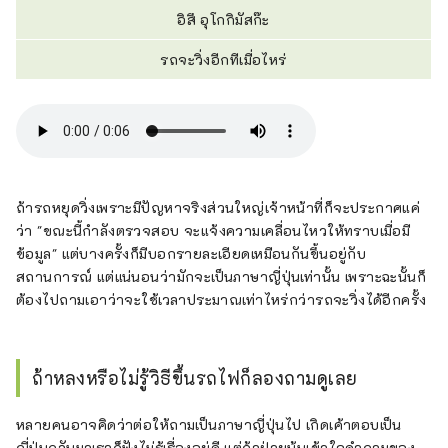
อิสึ อุโกกิมัสก๊ะ
รถจะวิ่งอีกทีเมื่อไหร่
ถ้ารถหยุดวิ่งเพราะมีปัญหาจริงส่วนใหญ่เจ้าหน้าที่ก็จะประกาศแค่
ว่า "ขณะนี้กำลังตรวจสอบ จะแจ้งความเคลื่อนไหวให้ทราบเมื่อมี
ข้อมูล" แต่บางครั้งก็มีบอกรายละเอียดเหมือนกันขึ้นอยู่กับ
สถานการณ์ แต่แน่นอนว่ามักจะเป็นภาษาญี่ปุ่นเท่านั้น เพราะฉะนั้นก็
ต้องไปถามเอาว่าจะใช้เวลาประมาณเท่าไหร่กว่ารถจะวิ่งได้อีกครั้ง
ถ้าหลงหรือไม่รู้วิธีขึ้นรถไฟก็ลองถามดูเลย
หลายคนอาจคิดว่าต่อให้ถามเป็นภาษาญี่ปุ่นไป เกิดเค้าตอบเป็น
ญี่ปุ่นกลับมาเราก็ฟังไม่รู้เรื่องอยู่ดี แต่ถ้าฝ่ายนู้นเข้าใจคำถามของ