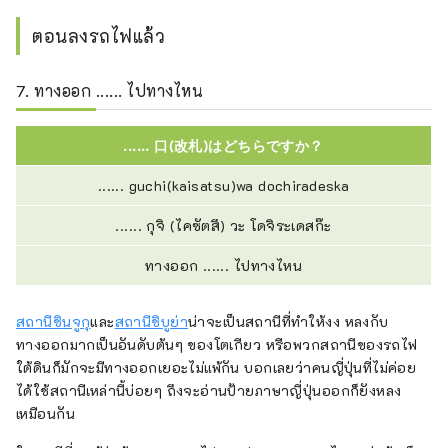
ตอนลงรถไฟแล้ว
7. ทางออก ...... ไปทางไหน
...... 口(改札)はどちらですか？
...... guchi(kaisatsu)wa dochiradeska
...... กุจิ (ไคซัตสึ) วะ โดจิระเดสก๊ะ
ทางออก ...... ไปทางไหน
สถานีชินจูกุ
และ
สถานีชิบูย่า
น่าจะเป็นสถานีที่ทำให้งง หลงกับ
ทางออกมากเป็นอันดับต้นๆ ของโตเกียว หรือพวกสถานีของรถไฟ
ใต้ดินก็มักจะมีทางออกเยอะไม่แพ้กัน บอกเลยว่าคนญี่ปุ่นที่ไม่ค่อย
ได้ใช้สถานีเหล่านี้บ่อยๆ ถึงจะอ่านป้ายภาษาญี่ปุ่นออกก็ยังหลง
เหมือนกัน