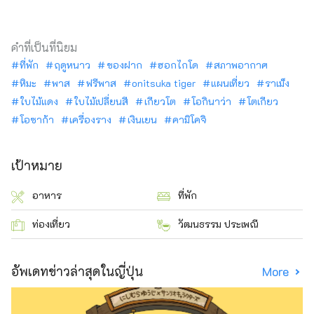
คำที่เป็นที่นิยม
ที่พัก
ฤดูหนาว
ของฝาก
ฮอกไกโด
สภาพอากาศ
หิมะ
พาส
ฟรีพาส
onitsuka tiger
แผนเที่ยว
ราเม็ง
ใบไม้แดง
ใบไม้เปลี่ยนสี
เกียวโต
โอกินาว่า
โตเกียว
โอซาก้า
เครื่องราง
เงินเยน
คามิโคจิ
เป้าหมาย
อาหาร
ที่พัก
ท่องเที่ยว
วัฒนธรรม ประเพณี
อัพเดทข่าวล่าสุดในญี่ปุ่น
More