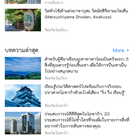
การเดินทาง
วัดหัวไช้เท้าแห่งอาซากุสะ วัดมัตสึจิยามะโชเด็น
(Matsuchiyama Shoden, Asakusa)
จังหวัดโตเกียว
บทความล่าสุด
More
สำหรับผู้ที่มาเยือนภูเขาทาคาโอะเป็นครั้งแรก: 5
สิ่งที่คุณควรรู้ก่อนขึ้นเขา เพื่อให้การปีนเขาเป็น
ไปอย่างสนุกสนาน
จังหวัดโตเกียว
เรียนรู้ประวัติศาสตร์ไปพร้อมกับการวิ่งรอบ
ปราสาทโอซาก้าด้วยไกด์เสียง "วิ่ง วิ่ง เรียนรู้"
จังหวัดโอซาก้า
ประสบการณ์ที่ดีที่สุดในโอซาก้า: 20
ประสบการณ์ที่ไม่ซ้ำใครที่จะเพิ่มในรายการสิ่งที่
อยากทำในการเดินทางของคุณ
จังหวัดโอซาก้า