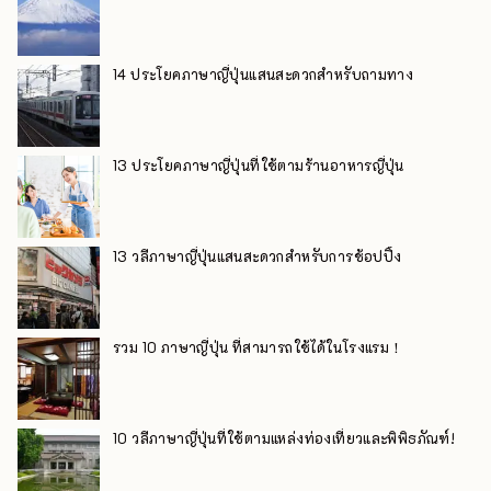
14 ประโยคภาษาญี่ปุ่นแสนสะดวกสำหรับถามทาง
13 ประโยคภาษาญี่ปุ่นที่ใช้ตามร้านอาหารญี่ปุ่น
13 วลีภาษาญี่ปุ่นแสนสะดวกสำหรับการช้อปปิ้ง
รวม 10 ภาษาญี่ปุ่น ที่สามารถใช้ได้ในโรงแรม！
10 วลีภาษาญี่ปุ่นที่ใช้ตามแหล่งท่องเที่ยวและพิพิธภัณฑ์!