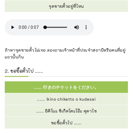
จุดขายตั๋วอยู่ที่ไหน
ถ้าหาจุดขายตั๋วไม่เจอ ลองถามเจ้าหน้าที่ประจำสถานีหรือคนที่อยู่
แถวนั้นกัน
2. ขอซื้อตั๋วไป ......
...... 行きのチケットをください。
...... ikino chiketto o kudasai
...... อิคิโนะ ชิเก็ตโตะโอ๊ะ คุดาไซ
ขอซื้อตั๋วไป ......