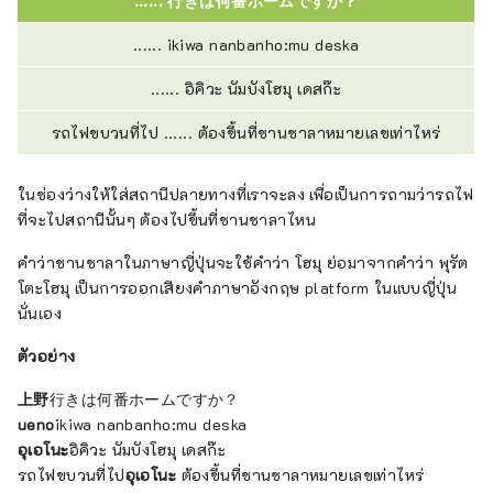
...... 行きは何番ホームですか？
...... ikiwa nanbanho:mu deska
...... อิคิวะ นัมบังโฮมุ เดสก๊ะ
รถไฟขบวนที่ไป ...... ต้องขึ้นที่ชานชาลาหมายเลขเท่าไหร่
ในช่องว่างให้ใส่สถานีปลายทางที่เราจะลง เพื่อเป็นการถามว่ารถไฟ
ที่จะไปสถานีนั้นๆ ต้องไปขึ้นที่ชานชาลาไหน
คำว่าชานชาลาในภาษาญี่ปุ่นจะใช้คำว่า โฮมุ ย่อมาจากคำว่า พุรัต
โตะโฮมุ เป็นการออกเสียงคำภาษาอังกฤษ platform ในแบบญี่ปุ่น
นั่นเอง
ตัวอย่าง
上野
行きは何番ホームですか？
ueno
ikiwa nanbanho:mu deska
อุเอโนะ
อิคิวะ นัมบังโฮมุ เดสก๊ะ
รถไฟขบวนที่ไป
อุเอโนะ
ต้องขึ้นที่ชานชาลาหมายเลขเท่าไหร่